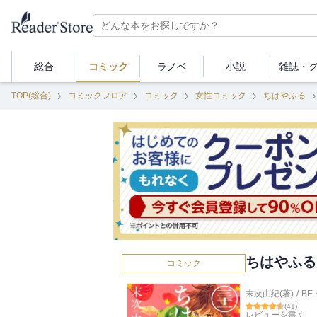
総合
コミック
ラノベ
小説
雑誌・
TOP(総合)
コミックフロア
コミック
女性コミック
ちはやふる
ちはやふる
コミック
末次由紀(著)
/
BE
(
41
)
レビューを書く