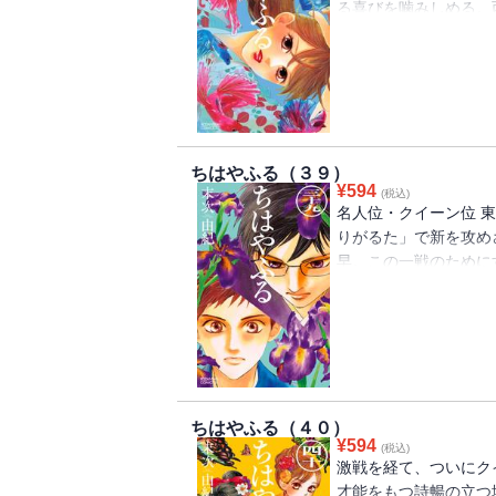
る喜びを噛みしめる。
千早のペースを乱す。
先にいる名人・周防と
み…！？ だれも見た
負！！
ちはやふる（３９）
¥
594
(税込)
名人位・クイーン位 
りがるた」で新を攻め
早。この一戦のために
は――!?
ちはやふる（４０）
¥
594
(税込)
激戦を経て、ついにク
才能をもつ詩暢の立つ