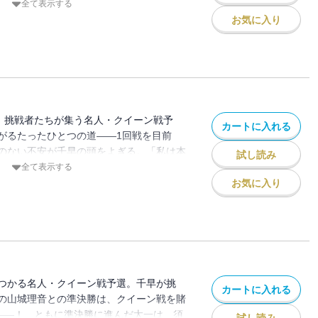
千早たち3年生は次のステップへと進むと
全て表示する
とクイーン戦で再び会うことを約束した千
お気に入り
とに思い悩み……!? 一人でも進んでいく
、約束の試合へ――!!
し、挑戦者たちが集う名人・クイーン戦予
カートに入れる
がるたったひとつの道――1回戦を目前
のない不安が千早の頭をよぎる。「私は本
試し読み
―？」一方、太一は周防名人とともに過ご
全て表示する
たとの向き合い方を大きく変える。そんな
お気に入り
藤に思わぬ“賭け”の提案をする。太一の真
する千早だったが……!?
つかる名人・クイーン戦予選。千早が挑
カートに入れる
の山城理音との準決勝は、クイーン戦を賭
負――！ ともに準決勝に進んだ太一は、須