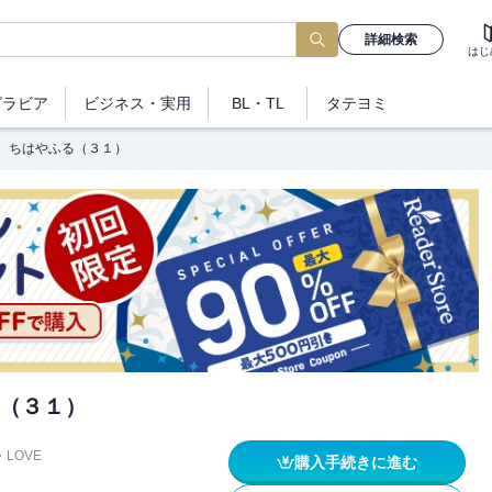
詳細検索
はじ
グラビア
ビジネス
・実用
BL・TL
タテヨミ
ちはやふる（３１）
（３１）
・LOVE
購入手続きに進む