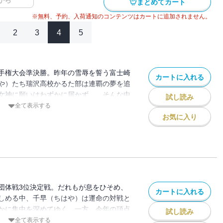
から
まとめてカート
※無料、予約、入荷通知のコンテンツはカートに追加されません。
2
3
4
5
手権大会準決勝。昨年の雪辱を誓う富士崎
カートに入れる
や）たち瑞沢高校かるた部は連覇の夢を追
女神に願いはわずかに届かず…。そんな中
試し読み
戦というチャンス。大好きなかるたを、も
全て表示する
――。思いの先に現われたのは、新（あら
お気に入り
た。高校最後の団体戦最終戦。運命の対戦
の直接対決を導き――!?
団体戦3位決定戦。だれもが息をひそめ、
カートに入れる
しめる中、千早（ちはや）は運命の対戦と
かに集中を深めてゆく。一方、今年の頂点
試し読み
ロ率いる北央学園と、王座奪還を狙う富士
全て表示する