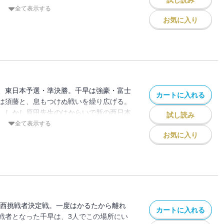
試し読み
ら学んだ“人を操るかるた”を仕掛ける。一
全て表示する
が意外な相手に苦戦を強いられて…!? か
お気に入り
た幼なじみ3人は、めぐり合う未来を夢に
、東日本予選・準決勝。千早は強豪・富士
カートに入れる
は須藤と、息もつけぬ戦いを繰り広げる。
。しかし原田先生のはからいで新の西日本
試し読み
と太一は、自分たちのかるたを思い出す。
全て表示する
、千早は極限の集中状態へ――！運命を引
お気に入り
ない戦いがここにある――!!
東西挑戦者決定戦。一度はかるたから離れ
カートに入れる
戦者となった千早は、3人でこの場所にい