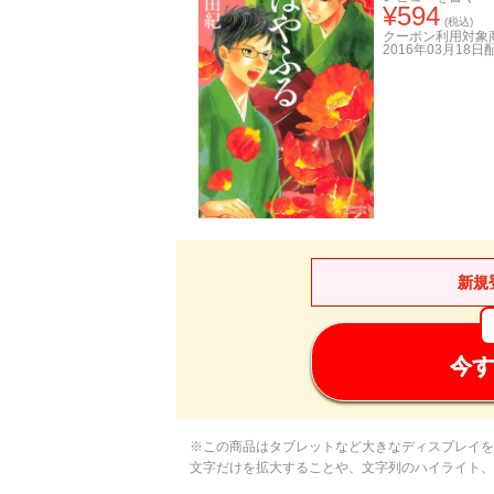
¥
594
(税込)
クーポン利用対象
2016年03月18日
新規
今す
※この商品はタブレットなど大きなディスプレイを
文字だけを拡大することや、文字列のハイライト、