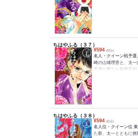
藤に対し、周防名人か
方西日本予選では、新
るたに青春全部を懸け
見る――。
ちはやふる（３７）
¥
594
(税込)
名人・クイーン戦予選
崎の山城理音と、太一
不運が重なり形勢不利
予選突破を知った千早
依然として後がない中
き寄せろ。一枚も譲れ
ちはやふる（３８）
¥
594
(税込)
名人位・クイーン位 
た新、太一とともに挑