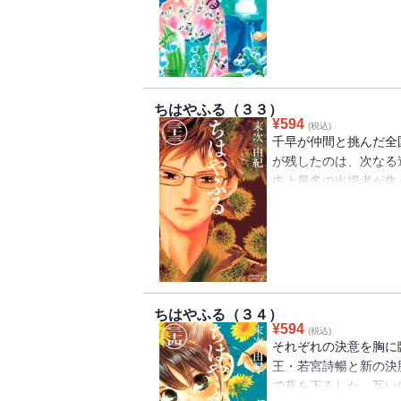
崎高校の対戦に。自分
こには、一度はチーム
の涙も、後悔の涙も。
道は拓く――！
ちはやふる（３３）
¥
594
(税込)
千早が仲間と挑んだ全
が残したのは、次なる
史上最多の出場者が集
浦安の間。そこは、冬
たたび、女王・若宮詩
勝ち上がる。強豪ひし
りたい――。いま、こ
ちはやふる（３４）
¥
594
(税込)
それぞれの決意を胸に
王・若宮詩暢と新の決
で幕を下ろした。互い