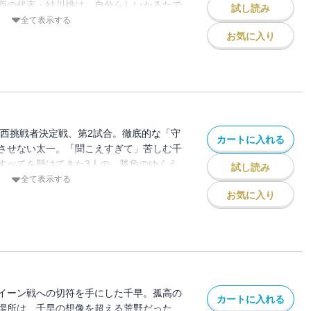
西の代表・結川桃は、自分らしいかるたで
試し読み
その一方、太一は新という壁を越え、その
全て表示する
戦うために新しい戦い方で試合に臨
お気に入り
ことのない景色を求め、いざ、3本勝
東西挑戦者決定戦、第2試合。徹底的な「守
カートに入れる
させない太一。「聞こえすぎて」苦しむ千
すべてを懸けてきた3人の、勝負のゆくえ
試し読み
全て表示する
お気に入り
イーン戦への切符を手にした千早。孤高の
カートに入れる
場所は、千早の想像を超える荒野だった