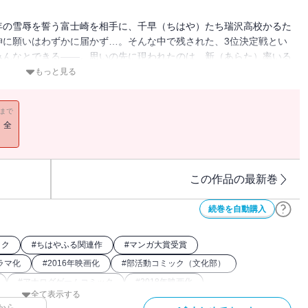
年の雪辱を誓う富士崎を相手に、千早（ちはや）たち瑞沢高校かるた
神に願いはわずかに届かず…。そんな中で残された、3位決定戦とい
みんなとできる――。思いの先に現われたのは、新（あらた）率いる
命の対戦カードは、千早と新との直接対決を導き――!?
もっと見る
11まで
！全
この作品の最新巻
続巻を自動購入
ック
#
ちはやふる関連作
#
マンガ大賞受賞
ドラマ化
#
2016年映画化
#
部活動コミック（文化部）
#
アナログゲームコミック
#
2018年映画化
全て表示する
#
女子高生（女性コミック）
#
百人一首
#
講談社漫画賞