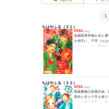
1巻から
新刊
1
ちはやふる（３１）
¥
594
(税込)
全国高等学校かるた選
を相手に、千早（ちは
いかける。が、勝利の
で残された、3位決定
う一度みんなとできる
た）率いる藤岡東だっ
カードは、千早と新と
ちはやふる（３２）
¥
594
(税込)
高校最後の全国大会。
期待と祈りで手を握り
なった新を相手に、静
を決する戦いは、ヒョ