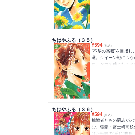
た熱く長い夏が過ぎ、
きがやってきた。詩暢
早は、いまやるべきこ
と決めた秋。覚悟を胸に
ちはやふる（３５）
¥
594
(税込)
“不尽の高嶺”を目指
選。クイーン戦につな
に、かつて感じたこと
当に、準備してきた―
すことで、自身のかる
太一は、予選会場で須
意をはかりかね、動揺
ちはやふる（３６）
¥
594
(税込)
挑戦者たちの闘志がぶ
む、強豪・富士崎高校
けた極限の“感じ”勝