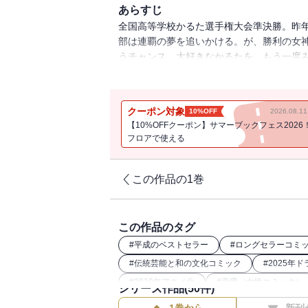
あらすじ
全国高等学校かるた選手権大会準決勝。昨
部は連覇の夢を追いかける。が、勝利の女
うチャンス。大好きなかるたを、もう一度
藤岡東だった。高校最後の団体戦最終戦。運
クーポン対象
10%OFF
2026.08.
【10%OFFクーポン】サマーブックフェス2026
フロアで使える
この作品の1巻
この作品のタグ
#
平成のベストセラー
#
ロングセラーコミ
#
伝統芸能と和の文化コミック
#
2025年
#
2019年アニメ化
#
恋愛（女性コミック）
シリーズ作品(
50
件)
#
幼馴染（女性コミック）
#
スポーツ漫画