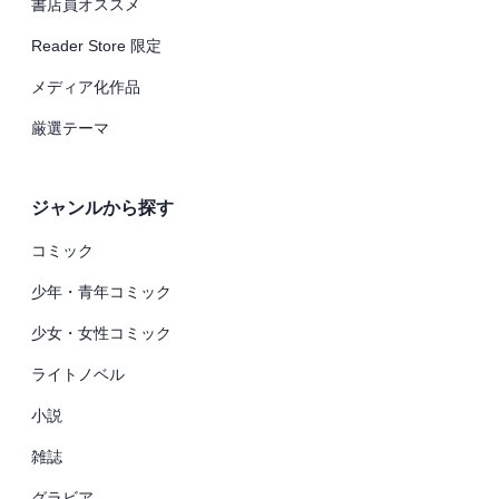
書店員オススメ
Reader Store 限定
メディア化作品
厳選テーマ
ジャンルから探す
コミック
少年・青年コミック
少女・女性コミック
ライトノベル
小説
雑誌
グラビア