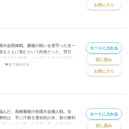
を信じ、仲間を信じ、夢を叶える場所。そ
お気に入り
を離れた太一（たいち）の姿が――。勝利
すべてを拭って次へと進め。挑む者たちに
国大会団体戦。最後の戦いを見守った太一
カートに入れる
道をともに進むという約束だった。翌日、
う個人戦が開幕。その頂点を決する場所・
試し読み
のクイーン戦へと続く舞台。千早はいまふ
全て表示する
暢に挑む。一方、新も、太一の決意を胸に
お気に入り
めく最終戦。勝負の行方は――!? 強くな
の瞬間、すべてをかけて挑む!!
臨んだ、高校最後の全国大会個人戦。女
カートに入れる
勝戦は、手に汗握る運命戦の末、新の勝利
に強くなると誓った千早と新。全員で戦っ
試し読み