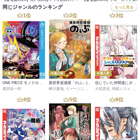
同じジャンルのランキング
もっと見る
1
位
2
位
3
位
今週入荷
今週入荷
今週入荷
ONE PIECE モノクロ版 115
異世界居酒屋「のぶ」(22)
信じていた仲間達にダンジョン奥地で殺されかけたがギフト『無限ガチャ』でレベル９９９９の仲間達を手に入れて元パーティーメンバーと世界に復讐＆『ざまぁ！』します！（２３）
尾田栄一郎
蝉川夏哉
,
ヴァージニア二等兵
大前貴史
,
転
,
明鏡シスイ
,
ｔｅ
4
位
5
位
6
位