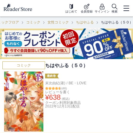
はじめて
会員登録
サインイン
検索
ミックフロア
コミック
女性コミック
ちはやふる
ちはやふる（５０）
ちはやふる（５０）
コミック
最終巻
末次由紀(著)
/
BE・LOVE
(
46
)
レビューを書く
¥
638
(税込)
クーポン利用対象商品
2022年12月13日
配信