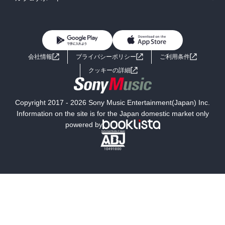
BL・TL
雑誌・グラビア
ビジネス・実用
女性コミック
コミック誌
初めての方へ
ヘルプ
BL・TL
ライトノベル
男子向けラノベ
よくあるご質問
お問い合わせ
会社情報
プライバシーポリシー
ご利用条件
女子向けラノベ
小説
利用規約
クッキーの詳細
国内小説
海外小説
Copyright 2017 - 2026 Sony Music Entertainment(Japan) Inc.
ミステリー
SF
Information on the site is for the Japan domestic market only
powered by
歴史・時代小説
文学
雑誌
グラビア写真集
ボーイズラブ
ティーンズラブ
人文・思想・歴史
社会・政治・法律