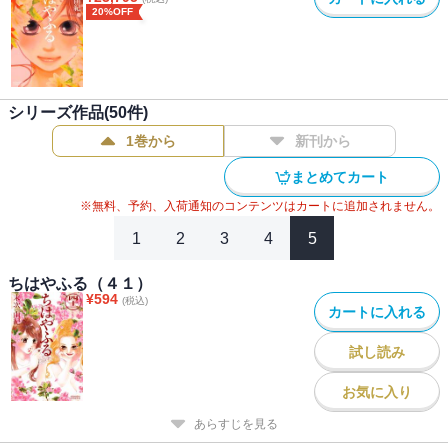
#
女子高生（女性コミック）
#
百人一首
#
講談社漫画賞
20%OFF
シリーズ作品(
50
件)
1巻から
新刊から
まとめてカート
※無料、予約、入荷通知のコンテンツはカートに追加されません。
1
2
3
4
5
ちはやふる（４１）
¥
594
(税込)
カートに入れる
試し読み
お気に入り
あらすじを見る