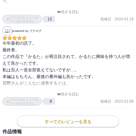
う。

続きを読む
在籍時には存在しなかったかるた部が、今は母校にしっかり創設さ
ブクログレビューは
投稿日
:
2024.01.19
12
れているし、門を叩いたかるた会のメンバーも、8割がたが「ちはや
いいねできません
ふる」からの入会で、「ちは」の札は皆にとっての特別だった。

powered by ブクログ
この漫画が競技かるたを広く一般に普及させたといっても過言では
今年最初の読了。

ない。

最終巻。

この作品で『かるた』が再注目されて、かるたに興味を持つ人が増
千早をはじめとする魅力的なキャラクターたちが織りなすさまざま
えて良かったです。

なエピソードに泣き、笑い、感動し、共感した。

私は百人一首全部覚えてないですが…。

本編はもちろん、最後の番外編も良かったです。

とくに最終巻は、読んでいる間中、旦那さんが引くくらい号泣しっ
花野さんがこんなに成長するとは。

ぱなし！

千早への思いも胸が詰まりました。
最後の最後も予想外の嬉し泣きで締め括られた。

続きを読む
ブクログレビューは
投稿日
:
2023.01.09
8
いいねできません
たくさんの宝物をくれた「ちはやふる」

完結万歳！心から、ありがとう〜〜！！！
すべてのレビューを見る
作品情報