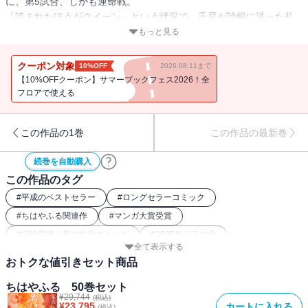
に、第5試合、しかも運命戦。
「読まれたほうがクイーン」という状況で、千早が詩暢に送った札
とは…！？ 15年間の連載、ついにフィナーレ！！
もっと見る
大学生になった千早に会える番外編も収録☆
クーポン対象
10%OFF
2026.08.11まで
【10%OFFクーポン】サマーブックフェス2026！全
フロアで使える
この作品の1巻
この作品の最新巻
続巻を自動購入
この作品のタグ
#
平成のベストセラー
#
ロングセラーコミック
#
ちはやふる関連作
#
マンガ大賞受賞
#
伝統芸能と和の文化コミック
#
2025年ドラマ化
全て表示する
#
2016年映画化
#
部活動コミック（文化部）
#
2019年アニメ化
おトクな値引きセット商品
#
恋愛（女性コミック）
#
アナログゲームコミック
ちはやふる 50巻セット
#
2018年映画化
#
幼馴染（女性コミック）
#
スポーツ漫画
¥
29,744
(税込)
¥
23,795
カートに入れる
(税込)