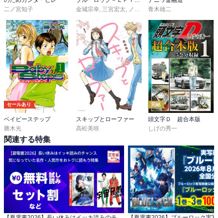
のだめカンタービレ
ブルーロック－ＥＰＩＳＯＤＥ 凪－
ナニワ金融道
二ノ宮知子
金城宗幸
,
三宮宏太
,
ノ村優介
青木雄二
セールあり
完結
ベイビーステップ
スキップとローファー
頭文字Ｄ 超合本版
勝木光
高松美咲
しげの秀一
関連する特集
【夏電書2026】長い休みはイッキ読みのチャンス 気になっていた名作・人気作をおトクに読もう特集