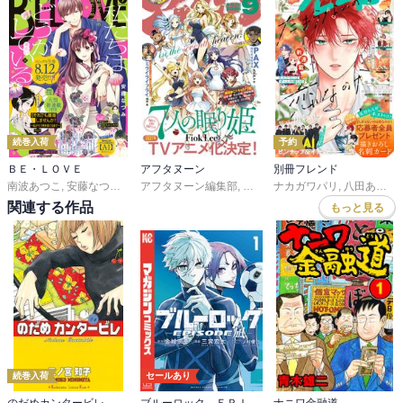
続巻入荷
予約
ＢＥ・ＬＯＶＥ
アフタヌーン
別冊フレンド
南波あつこ
,
安藤なつみ
,
末次由紀
アフタヌーン編集部
,
上田美和
,
佐久間結衣
,
ＦｉｏｋＬｅｅ
ナカガワパリ
,
五十嵐大介
,
山口つばさ
,
,
蒼井まもる
八田あかり
,
城
,
,
関連する作品
もっと見る
続巻入荷
セールあり