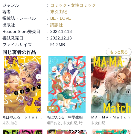
ジャンル
:
コミック
-
女性コミック
著者
:
末次由紀
掲載誌・レーベル
:
BE・LOVE
出版社
:
講談社
Reader Store発売日
:
2022.12.13
書誌発売日
:
2022.12.13
ファイルサイズ
:
91.2MB
同じ著者の作品
もっと見る
完結
ちはやふる ｐｌｕｓ きみがため
ちはやふる 中学生編
ＭＡ・ＭＡ・Ｍａｔｃｈ
末次由紀
遠田おと
,
末次由紀
,
時海結以
末次由紀