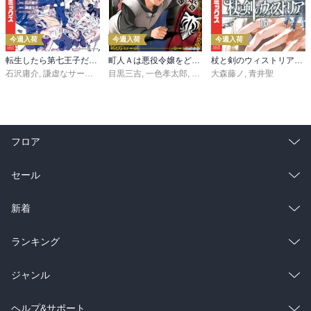
今週入荷
今週入荷
今週入荷
転生したら第七王子だったので、気ままに魔術を極めます（２４）
町人Ａは悪役令嬢をどうしても救いたい ～どぶと空と氷の姫君～１０【電子書店共通特典イラスト付】
杖と剣のウィストリア（１６）
石沢庸介
,
謙虚なサークル
,
メル。
目黒三吉
,
一色孝太郎
,
Parum
大森藤ノ
,
青井聖
フロア
総合
コミック
セール
ラノベ
小説
総合
コミック
新着
雑誌・グラビア
ビジネス・実用
ラノベ
小説
総合
コミック
ランキング
BL・TL
雑誌・グラビア
ビジネス・実用
ラノベ
小説
総合
コミック
ジャンル
BL・TL
雑誌・グラビア
ビジネス・実用
ラノベ
小説
コミック
男性コミック
ヘルプ&サポート