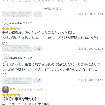
そういうことではない。文化が違う、とかいうレベルでない。

続きを読む
鉄火の戦場ではまだまだ傍観者でいられるエウネメスも、政治とい
ブクログレビューは
投稿日
:
2017.07.14
1
う戦場ではそうもいっていられない状況に。個人の感情・思惑を踏
いいねできません
みつぶして回る車輪にいつの間にか組み込まれています。抜け出し
powered by ブクログ
たい。それが困難なことは重々承知だけど、抜け出したい。それは
子供のイヤイヤと同じ感覚なのかもしれないけれど。

王子の初戦場。強いというより異常といった感じ。

独特の間に引き込まれる。ここから、どう話が展開されるのか気に
でも、何気なく左腕選抜とか考えちゃうところが、目に留まっちゃ
うんだよなぁ、ついつい。才能の発露とか言われてしまう始末。苦
ブクログレビューは
投稿日
:
2017.06.26
0
いいねできません
労は続きます。
powered by ブクログ
これはきっと、後世に残す目論見の作品なんだな…と自らに語りつ
つ、続きを味わう。…うん、2年はちょっと長かったかな。(´・ω・
｀)
ブクログレビューは
投稿日
:
2017.04.12
0
いいねできません
30代にオススメなマンガ本
【自分に素直な男たち】
待ってました！ヒストリエ 10巻
