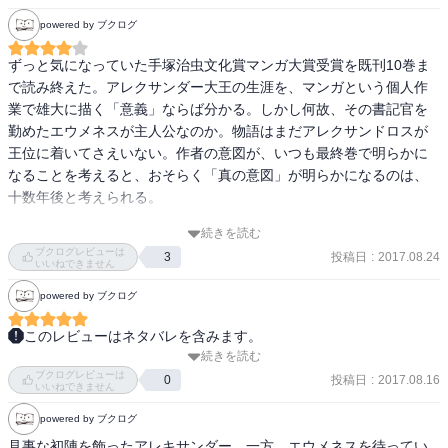
powered by ブクログ
ずっと気になっていた手塚治虫文化賞マンガ大賞受賞を既刊10巻ま
で読み終えた。アレクサンダー大王の生涯を、マンガという個人作
業で雄大に描く「意義」ならば分かる。しかし何故、その書記官を
勤めたエウメネスが主人公なのか。物語はまだアレクサンドロスが
王位に着いてさえいない。作者の意図が、いつも最終巻で明らかに
なることを考えると、おそらく「真の意図」が明らかになるのは、
十数年後と考えられる。

続きを読む
それでは、まだ面白味が出ていないかと言えば、当然左に非ず、紀
ブクログレビューは
投稿日
:
2017.08.24
3
元前4Cの激動の地中海世界、その華やかしいギリシャ文化を鳥瞰で
いいねできません
見る視線とともに、また、マンガらしい驚きの展開も忘れずに、飽
powered by ブクログ
きずに見させてくれる。

このレビューはネタバレを含みます。
スキタイという地中海世界では「蛮人」の血を持ち、奴隷から歴史
続きを読む
マケドニア陸軍が最強であることも、アレクサンドロス王子の異常
の表舞台に立った青年。その目から、一国の「英雄伝」ではなく、
ブクログレビューは
性もよくわかった、カイロネイアの戦い。

投稿日
:
2017.08.16
0
いいねできません
もっと広い視点の「歴史」が綴られている気がする。

狂人によく切れる刃物を与えるようなものだとフィリッポス王は危
powered by ブクログ
惧してるわけね…。

しかし、ホントに展開が遅い。十巻目にして、やっと5巻目で突然挿
才覚を認められつつも、権力を持ちすぎないように警戒されるエウ
見事な初陣を飾ったアレキサンダー。一方、エウメネスを待ってい