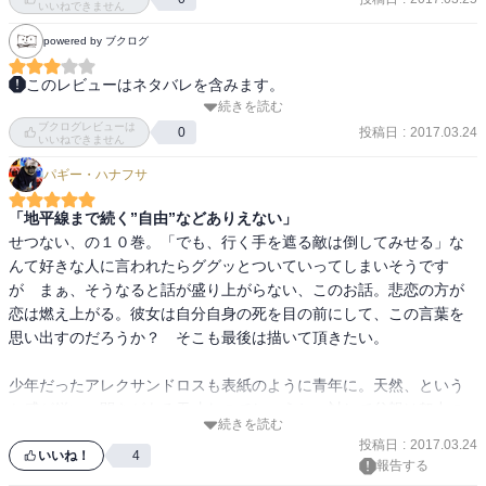
いいねできません
powered by ブクログ
「おれは愚かだよ、行く手を遮る

敵は倒してみせる」

このレビューはネタバレを含みます。
続きを読む
アレクサンドロス単騎の進行に、

ブクログレビューは
え。あれ。なになに、うわぁっ。

投稿日
:
2017.03.24
0
いいねできません
「それ私のために言ってる？」

こういう呆気にとられた空気、すごい描写だった。
「おれのために言ってる」

パギー・ハナフサ
「地平線まで続く”自由”などありえない」
こんな言葉を自然に言ってしまう

せつない、の１０巻。「でも、行く手を遮る敵は倒してみせる」な
素直で正直なエウメネスだから

んて好きな人に言われたらググッとついていってしまいそうです
が　まぁ、そうなると話が盛り上がらない、このお話。悲恋の方が
恋は燃え上がる。彼女は自分自身の死を目の前にして、この言葉を
周りの皆は魅了されていくんでしょうね。

思い出すのだろうか？　そこも最後は描いて頂きたい。

このシーンで再び、エウメネスの人柄に

心を鷲掴みされました。

少年だったアレクサンドロスも表紙のように青年に。天然、という
か感が鋭い、閃きがある天才なのでしょうね。対して父親は努力の
続きを読む
人。

投稿日
:
2017.03.24
読んだ後も心に残るシーンが入った10巻

いいね！
4
報告する
「自由」が鍵になっているこの作品。今後の展開が楽しみです。次