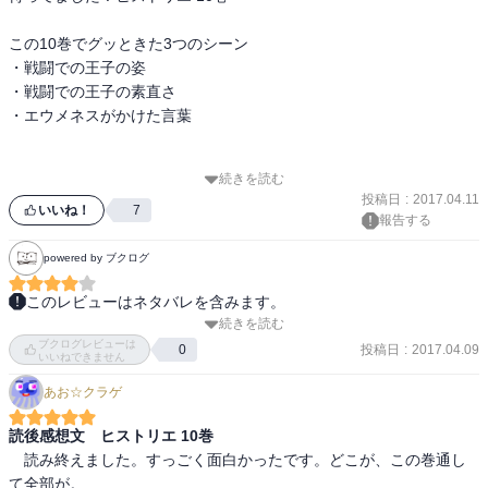
この10巻でグッときた3つのシーン

・戦闘での王子の姿

・戦闘での王子の素直さ

・エウメネスがかけた言葉

続きを読む
まず、王子が戦場で発した言葉

投稿日
:
2017.04.11
いいね！
7
報告する
「戦場においては

全ての事象が流動的」

powered by ブクログ
このレビューはネタバレを含みます。
「戦う我ら兵士も常に臨機応変に

続きを読む
またまた主人公に転機が訪れた

対応してゆかねばならない」

ブクログレビューは
優秀であるが故に起こる障害

投稿日
:
2017.04.09
0
いいねできません
今までの障害を優秀さで乗り越えてきたのとは少し違う

あお☆クラゲ
ままならないものである

上司からの指示を待っているだけだと

主人公と対等に渡り合えそうな王子の行く末も気になる所
どうなるのか、動くことの出来ない

読後感想文 ヒストリエ 10巻
兵士達の結末は悲惨です。

　読み終えました。すっごく面白かったです。どこが、この巻通し
て全部が。
