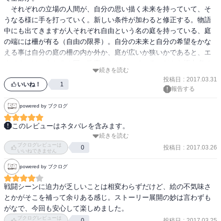
　それぞれの立場の人間が、自分の思い描く未来を持っていて、そ
上司の命令がなくとも

うなる様に手を打っていく。新しい条件が加わると修正する。物語
その戦場で動けるかで

中にも出てきますが人それぞれ自由という名の庭を持っている、庭
の端には柵が有る（自由の限界）。自分の未来と自分の希望をかな
える事は自分の庭の柵の内か外か、庭が広いか狭いかであると、エ
「戦況」も「生死」も変わる

ウメネスは、もちろん国の政事にかかわっているのだから権力者で
続きを読む
あるフィリッポス王が一番広い庭を持っている。

投稿日
:
2017.03.31
いいね！
1
報告する
それを印象付ける

　国と国との戦争で殺伐とした中をヒョウヒョウと存在するエウメ
戦闘シーンでした。

ネス。エウメネスがスーパーマンのように読んでいましたが新生ア
powered by ブクログ
レクサンドロス将軍の超人、人間の長所を見抜き適所に配置する能
このレビューはネタバレを含みます。
力にすぐれたフィリッポス王、全てを理解し先手先手を打ち新情報
他にも、素直に他のいいところを吸収

続きを読む
今巻はアレクサンドロスが主役。

を得ると理解し修正できるアンティパトロス、敵？にもフォーキオ
しようとする王子の姿に驚きです。

ブクログレビューは
カイロネイアの戦いが終わったけれど、一体どこまで描くんだろ
投稿日
:
2017.03.26
0
ンという世界を、世の理を解っているような人、と誰でも主役を張
いいねできません
全てをスポンジのように吸収します。

う？

れそうな登場人物。そんな時代の流れの中をヒョウヒョウと泳いで
powered by ブクログ
楽しみだけど、面白過ぎるだけに、完結するかが不安。

いるエウメネス。主人公が軽い感じで（全体を通せばもちろん熱い
処もあります。）いてくれるのでとても読みやすいです。

戦闘シーンに迫力が乏しいことは相変わらずだけど、絵の不気味さ
あとエウメネスはやはり悲恋が似合う。せめて良い本に出会うなり
とかがそこを補って余りある感じ。ストーリー展開の妙は言わずも
そしてインパクトが強かったのは

して良い目にあってほしいところ。
　次巻が待遠しい。ヒストリエは次巻がでるまで暇がかかりすぎ、
がなで、今回も安心して楽しめました。
エウメネスが恋人にかけた言葉

なんとかして。
ブクログレビューは
投稿日
:
2017.03.25
0