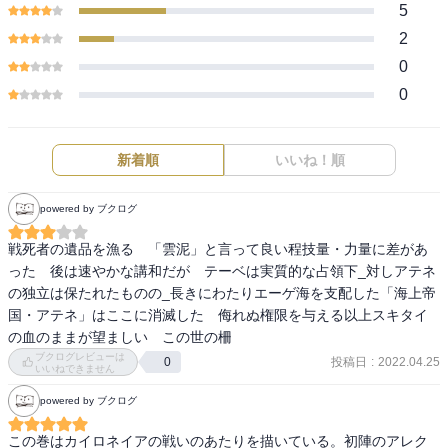
5
2
0
0
新着順
いいね！順
powered by ブクログ
戦死者の遺品を漁る　「雲泥」と言って良い程技量・力量に差があ
った　後は速やかな講和だが　テーベは実質的な占領下_対しアテネ
の独立は保たれたものの_長きにわたりエーゲ海を支配した「海上帝
国・アテネ」はここに消滅した　侮れぬ権限を与える以上スキタイ
の血のままが望ましい　この世の柵
ブクログレビューは
投稿日
:
2022.04.25
0
いいねできません
powered by ブクログ
この巻はカイロネイアの戦いのあたりを描いている。初陣のアレク