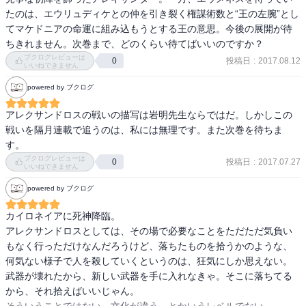
入されたアレクサンドロスと父マケドニア王のフィリッポスとの語
メネスは「王の左腕」候補＆結婚破談に。

たのは、エウリュディケとの仲を引き裂く権謀術数と“王の左腕”とし
らいの場面に繋がることになった。

自由に必要なのは凡庸さかもなと思った…。
てマケドニアの命運に組み込もうとする王の意思。今後の展開が待
ちきれません。次巻まで、どのくらい待てばいいのですか？
エウメネスとアレクサンドロス王子とが同数の一万で戦うとどうな
ブクログレビューは
投稿日
:
2017.08.12
0
いいねできません
るか？マケドニア王は、3回のうち一回しかエウメネスが勝たないと
いうが、アレクサンドロスは一回目で討ち死に、エウメネスは3回と
powered by ブクログ
も生き延びるというのである。

アレクサンドロスの戦いの描写は岩明先生ならではだ。しかしこの
それがどういう意味を持つのか、いよいよ王の左腕としての生き方
戦いを隔月連載で追うのは、私には無理です。また次巻を待ちま
を求められ始めたエウメネス。「ヒストリエ」は佳境に入ろうとし
す。
ているのかもしれない。

ブクログレビューは
投稿日
:
2017.07.27
0
いいねできません
それにしても、この時期の武具の凄さ、街の大きさは世界随一、日
powered by ブクログ
本の奈良時代の水準だ。つまり、日本よりも1000年近く進んでい
カイロネイアに死神降臨。

る。

アレクサンドロスとしては、その場で必要なことをただただ気負い
もなく行っただけなんだろうけど、落ちたものを拾うかのような、
2017年8月21読了
何気ない様子で人を殺していくというのは、狂気にしか思えない。

武器が壊れたから、新しい武器を手に入れなきゃ。そこに落ちてる
から、それ拾えばいいじゃん。
