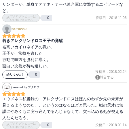
サンダーが、単身でアテネ・テーベ連合軍に突撃するエピソードな
ど。
ブクログレビューは
投稿日
:
2018.11.06
0
いいねできません
sa2sasaki
若きアレクサンドロス王子の覚醒
名高いカイロネイアの戦い。

王子が　常軌を逸した

行動で味方を勝利に導く。

面白い次巻が待ち遠しい。
投稿日
:
2018.02.24
いいね！
0
報告する
powered by ブクログ
エウメネス私書録の「アレクサンドロスはほんのわずか先の未来が
見えるようなのだ」、というのはなるほどと思った。戦の天才は無
謀にやみくもに突っ込んでるんじゃなくて、突っ込める処が視える
人なんだろう。
ブクログレビューは
投稿日
:
2018.01.14
0
いいねできません