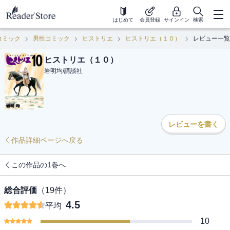
はじめて
会員登録
サインイン
検索
コミック
男性コミック
ヒストリエ
ヒストリエ（１０）
レビュー一覧
ヒストリエ（１０）
岩明均
/
講談社
レビューを書く
作品詳細ページへ戻る
この作品の1巻へ
総合評価
（
19
件）
4.5
平均
10