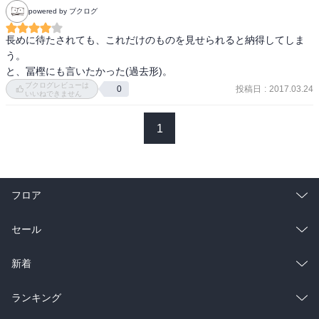
巻までまた首をながーくして、待たなければいけないのでしょう
powered by ブクログ
次の11巻まで出来るだけ間が空かないことを

長めに待たされても、これだけのものを見せられると納得してしま
う。

と、冨樫にも言いたかった(過去形)。
ブクログレビューは
投稿日
:
2017.03.24
0
いいねできません
1
フロア
総合
コミック
セール
ラノベ
小説
総合
コミック
新着
雑誌・グラビア
ビジネス・実用
ラノベ
小説
総合
コミック
ランキング