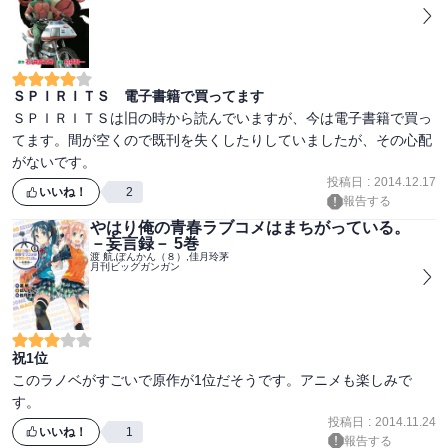
ＳＰＩＲＩＴＳ 電子書籍で買ってます
ＳＰＩＲＩＴＳは旧の時から読んでいますが、今は電子書籍で買っ
てます。間が空くので既刊を失くしたりしていましたが、その心配
がないです。
投稿日
:
2014.12.17
いいね！
2
報告する
やはり俺の青春ラブコメはまちがっている。
－妄言録－ 5巻
渡 航,ぽんかん（８）,佳月玲茅
月刊ビッグガンガン
祝1位
このラノベがすごいで原作が1位だそうです。アニメも楽しみで
す。
投稿日
:
2014.11.24
いいね！
1
報告する