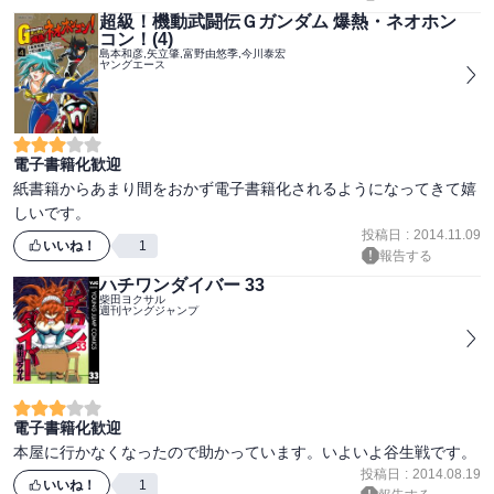
超級！機動武闘伝Ｇガンダム 爆熱・ネオホン
コン！(4)
島本和彦,矢立肇,富野由悠季,今川泰宏
ヤングエース
電子書籍化歓迎
紙書籍からあまり間をおかず電子書籍化されるようになってきて嬉
しいです。
投稿日
:
2014.11.09
いいね！
1
報告する
ハチワンダイバー 33
柴田ヨクサル
週刊ヤングジャンプ
電子書籍化歓迎
本屋に行かなくなったので助かっています。いよいよ谷生戦です。
投稿日
:
2014.08.19
いいね！
1