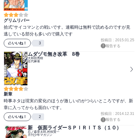
グリムリパー
拾式”サイコマンとの戦いです。連載時は無料で読めるのですが見
逃している部分も多いので購入です
投稿日
:
2015.01.25
いいね！
3
報告する
ムダヅモ無き改革 8巻
大和田秀樹
近代麻雀
新章
時事ネタは現実の変化のほうが激しいのがつらいところですが、新
章に入ってからも面白いです。
投稿日
:
2014.12.31
いいね！
2
報告する
新 仮面ライダーＳＰＩＲＩＴＳ（１０）
石ノ森章太郎,村枝賢一
月刊少年マガジン