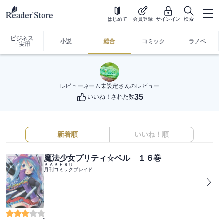
はじめて
会員登録
サインイン
検索
ビジネス
小説
総合
コミック
ラノベ
・実用
レビューネーム未設定
さんのレビュー
35
いいね！された数
新着順
いいね！順
魔法少女プリティ☆ベル １６巻
ＫＡＫＥＲＵ
月刊コミックブレイド