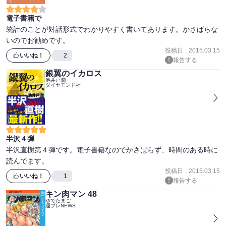
電子書籍で
統計のことが対話形式でわかりやすく書いてあります。かさばらな
いのでお勧めです。
投稿日
:
2015.03.15
いいね！
2
報告する
銀翼のイカロス
池井戸潤
ダイヤモンド社
半沢４弾
半沢直樹第４弾です。電子書籍なのでかさばらず、時間のある時に
読んでます。
投稿日
:
2015.03.15
いいね！
1
報告する
キン肉マン 48
ゆでたまご
週プレNEWS