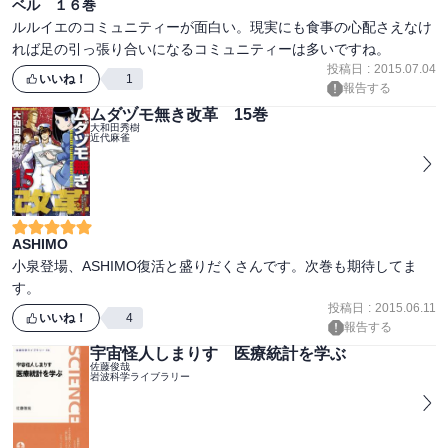
ベル １６巻
ルルイエのコミュニティーが面白い。現実にも食事の心配さえなけ
れば足の引っ張り合いになるコミュニティーは多いですね。
投稿日
:
2015.07.04
いいね！
1
報告する
ムダヅモ無き改革 15巻
大和田秀樹
近代麻雀
ASHIMO
小泉登場、ASHIMO復活と盛りだくさんです。次巻も期待してま
投稿日
:
2015.06.11
いいね！
4
報告する
宇宙怪人しまりす 医療統計を学ぶ
佐藤俊哉
岩波科学ライブラリー