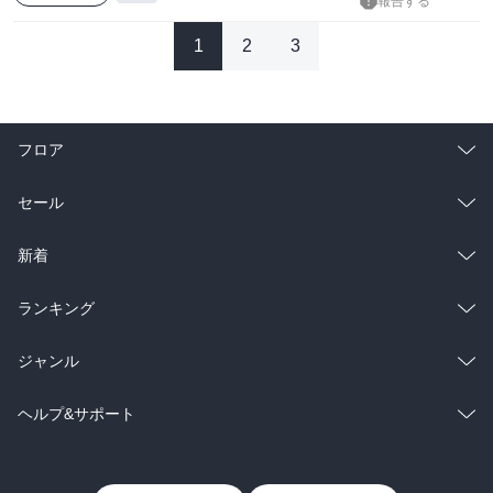
報告する
1
2
3
フロア
総合
コミック
セール
ラノベ
小説
総合
コミック
新着
雑誌・グラビア
ビジネス・実用
ラノベ
小説
総合
コミック
ランキング
BL・TL
雑誌・グラビア
ビジネス・実用
ラノベ
小説
総合
コミック
ジャンル
BL・TL
雑誌・グラビア
ビジネス・実用
ラノベ
小説
コミック
男性コミック
ヘルプ&サポート
BL・TL
雑誌・グラビア
ビジネス・実用
女性コミック
コミック誌
初めての方へ
ヘルプ