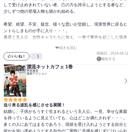
して受け止めきれていない者、己の力を誇示しようとする者など、
少しずつ他の登場人物も描かれ始める。

希望、絶望、不安、疑念、様々な思いが交錯し、現実世界に戻るヒ
ントらしきものが手に入り・・・。

暴君と主人公、女性キャラたちに加え、一巻で事件を起こした張本
人の今後が気になる終わり方は、やはり続きが気になって仕方がな
続きを読む
いです！
投稿日
:
2014.06.11
いいね！
1
報告する
漂流ネットカフェ 1巻
押見修造
漫画アクション
迫り来る波乱を感じさせる展開！
結婚し、子供がもうすぐ生まれるという主人公。一見、幸せな家庭
を持っているように見えていても、心はどこか満たされず・・・。

多くの人にあてはまるであろう、現状を受け入れようとする自分と
何かを追い求めようとする自分の二面性に共感を感じずにはいられ