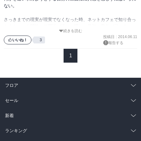
ない。

さっきまでの現実が現実でなくなった時、ネットカフェで知り合っ
た人たちの人間性や二面性が徐々に現れ、最初の事件が起こる、こ
続きを読む
の第一巻。

投稿日
:
2014.06.11
いいね！
3
報告する
続きが気になり、すぐに第二巻を購入してしまいました。
1
フロア
総合
コミック
セール
ラノベ
小説
総合
コミック
新着
雑誌・グラビア
ビジネス・実用
ラノベ
小説
総合
コミック
ランキング