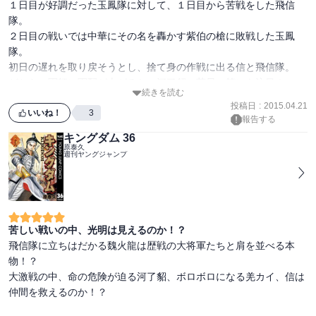
１日目が好調だった玉鳳隊に対して、１日目から苦戦をした飛信
隊。

２日目の戦いでは中華にその名を轟かす紫伯の槍に敗戦した玉鳳
隊。

初日の遅れを取り戻そうとし、捨て身の作戦に出る信と飛信隊。

どちらの軍師に軍配が上がるか、河了貂vs荀早の策にも注目！

続きを読む
そして、本巻で描かれる３日目の戦いでは、いよいよ魏火龍たちと
投稿日
:
2015.04.21
の戦いに決着が！

いいね！
3
報告する
信vs剴孟、王賁vs紫伯、謄vs霊凰、それぞれの決着にも注目！！

キングダム 36
原泰久
週刊ヤングジャンプ
一方、著雍戦の後、秦国では新たな波乱の兆しが・・・。

戦いの決着がつきスッキリするも、やっぱり続きが早く読みたい見
苦しい戦いの中、光明は見えるのか！？
飛信隊に立ちはだかる魏火龍は歴戦の大将軍たちと肩を並べる本
物！？

大激戦の中、命の危険が迫る河了貂、ボロボロになる羌カイ、信は
仲間を救えるのか！？
