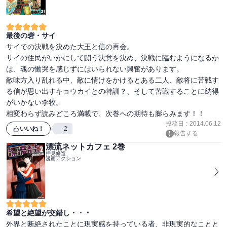
最後の砦・サイ
サイでの決戦を決めた大王と信の再会。

サイの住民がいかにして闘う決意を決め、決戦に臨むようになるか
は、魂の慟哭を感じずにはいられない興奮があります。

敵味方入り乱れる中、敵に情けをかけるとある二人、敵将に苦戦す
る信が思い出すキョウカイとの特訓？、そして苦戦することに納得
がいかない李牧。

相変わらず読みどころ満載で、次巻への期待も膨らみます！！
投稿日
:
2014.06.12
いいね！
2
報告する
漂流ネットカフェ 2巻
押見修造
漫画アクション
希望と絶望が交錯し・・・
外界と断絶されたことに現実感を持っている者、非現実的なことと