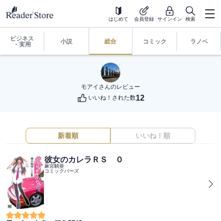
はじめて
会員登録
サインイン
検索
ビジネス
小説
総合
コミック
ラノベ
・実用
モアイ
さんのレビュー
12
いいね！された数
新着順
いいね！順
彼女のカレラＲＳ ０
麻宮騎亜
コミックバーズ