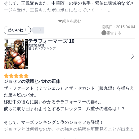
そして、玉鳳隊もまた、中華随一の槍の名手・紫伯に壊滅的なダメ
ージを受け、王賁もまたボロボロになっていく・・・。

続きを読む
紫伯の凄まじい半生も語られるこの３６巻では、ひたすら苦しい戦
投稿日
:
2015.04.04
いが描かれています。

いいね！
1
報告する
信と魏火龍のやりとりは、真剣ながらもちょっと微笑ましくもあ
テラフォーマーズ 10
る、一息つけそうなシーンです。
貴家悠,橘賢一
週刊ヤングジャンプ
ジョセフの活躍とバオの正体
ザ・ファースト（ミッシェル）とザ・セカンド（膝丸燈）を捕らえ
た第４班のバオ。

移動中の彼らに襲いかかるテラフォーマーの群れ。

彼らに取り囲まれようとするアレックス、八重子の運命は！？

そして、マーズランキング１位のジョセフも登場！

ジョセフとは何者なのか、その強さの秘密を垣間見ることが出来ま
す。
