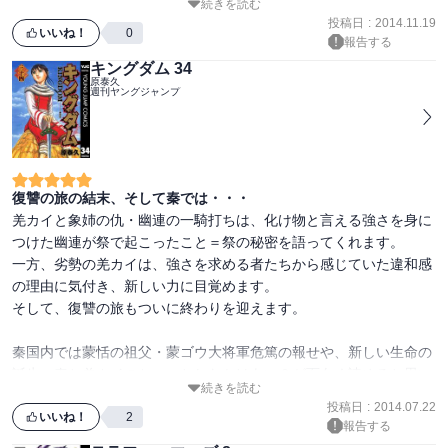
続きを読む
投稿日
:
2014.11.19
この１０巻から、他のキャラクターも少しずつ目立ってきます。

いいね！
0
報告する
第４班のバオの能力も明かされます。

キングダム 34
「なんて能力だよ、こいつ。」と、驚くに違いありません！

原泰久
週刊ヤングジャンプ
そして、戦いの場はアネックス本艦の中へと話は進みます！！

復讐の旅の結末、そして秦では・・・
羌カイと象姉の仇・幽連の一騎打ちは、化け物と言える強さを身に
つけた幽連が祭で起こったこと＝祭の秘密を語ってくれます。

一方、劣勢の羌カイは、強さを求める者たちから感じていた違和感
の理由に気付き、新しい力に目覚めます。

そして、復讐の旅もついに終わりを迎えます。

秦国内では蒙恬の祖父・蒙ゴウ大将軍危篤の報せや、新しい生命の
誕生、秦と羌カイのちょっとしたかけあい？が面白く読めると思い
続きを読む
ます。

投稿日
:
2014.07.22
いいね！
2
報告する
後半、王弟セイキョウや美しくも可愛らしい妻が登場し、呂丞相の