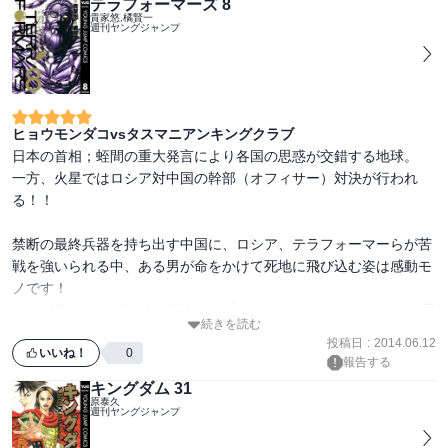
テラフォーマーズ 8
暗躍が垣間見れます。

貴家悠,橘賢一
週刊ヤングジャンプ
そして思いもよらない形で戦が始まろうとしていきます！

合従軍との闘いの後、成長したすべてのキャラクターの活躍が楽し
みな一巻です！
ヒョウモンダコvsタスマニアンキングクラブ
日本の首相；蛭間の重大発言により各国の思惑が交錯する地球。

一方、火星ではロシア対中国の幹部（オフィサー）対決が行われ
る！！

禁断の最終兵器を持ち出す中国に、ロシア、テラフォーマーらが苦
戦を強いられる中、ある男が命をかけて死地に飛び込む姿は感動モ
ノです！

マーズランキング99位の能力は、「これで99位なわけない！」と思
続きを読む
わせるのに十分な能力で、今後のキーポイントとなるキャラクター
投稿日
:
2014.06.12
のようにも思えます。

いいね！
0
報告する
キングダム 31
また、屈強そうなテラフォーマーがミッシェル？、膝丸？らの前に
原泰久
週刊ヤングジャンプ
登場し、次巻へ続きます！！