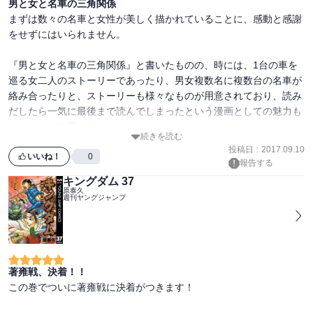
男と女と名車の三角関係
まずは数々の名車と女性が美しく描かれていることに、感動と感謝
をせずにはいられません。

『男と女と名車の三角関係』と書いたものの、時には、1台の車を
巡る女二人のストーリーであったり、男女複数名に複数台の名車が
絡み合ったりと、ストーリーも様々なものが用意されており、読み
だしたら一気に最後まで読んでしまったという漫画としての魅力も
たっぷりな作品です。

続きを読む
投稿日
:
2017.09.10
作者が現在連載中の『ゼロエンジェル』では描かれていない、岬愛
いいね！
0
報告する
華の転向時のストーリーもあり、ゼロエンジェル読者が読んでも十
キングダム 37
分、楽しめる内容です。

原泰久
週刊ヤングジャンプ
そして、セクシーショットもそこそこあって、美しい女性と名車が
好きなら迷わず読んだほうが良いでしょう。

うっかり車を買いたくなるような魔力を秘めた作品でもあります。

著雍戦、決着！！
この巻でついに著雍戦に決着がつきます！

今回、セールで購入したのでコストパフォーマンスも抜群の一冊で
す(笑)