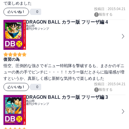
で楽しめました
投稿日
:
2015.04.21
いいね！
0
報告する
DRAGON BALL カラー版 フリーザ編 4
鳥山明
週刊少年ジャンプ
復習の為
悟空、圧倒的な強さでギニュー特戦隊を撃破するも、まさかのギニ
ューの奥の手でピンチに・・・！！カラー版だとさらに臨場感が増
投稿日
:
2015.04.21
いいね！
0
報告する
DRAGON BALL カラー版 フリーザ編 3
鳥山明
週刊少年ジャンプ