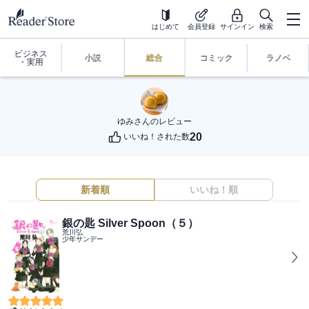
はじめて
会員登録
サインイン
検索
ビジネス
小説
総合
コミック
ラノベ
・実用
ゆみ
さんのレビュー
20
いいね！された数
新着順
いいね！順
銀の匙 Silver Spoon（５）
荒川弘
少年サンデー