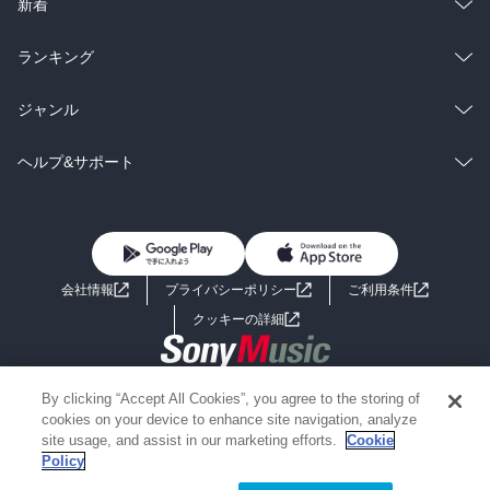
ラノベ
小説
総合
コミック
新着
雑誌・グラビア
ビジネス・実用
ラノベ
小説
総合
コミック
ランキング
BL・TL
雑誌・グラビア
ビジネス・実用
ラノベ
小説
総合
コミック
ジャンル
BL・TL
雑誌・グラビア
ビジネス・実用
ラノベ
小説
コミック
男性コミック
ヘルプ&サポート
BL・TL
雑誌・グラビア
ビジネス・実用
女性コミック
コミック誌
初めての方へ
ヘルプ
BL・TL
ライトノベル
男子向けラノベ
よくあるご質問
お問い合わせ
会社情報
プライバシーポリシー
ご利用条件
女子向けラノベ
小説
利用規約
クッキーの詳細
国内小説
海外小説
Copyright 2017 - 2026 Sony Music Entertainment(Japan) Inc.
By clicking “Accept All Cookies”, you agree to the storing of
ミステリー
SF
Information on the site is for the Japan domestic market only
cookies on your device to enhance site navigation, analyze
powered by
site usage, and assist in our marketing efforts.
Cookie
Policy
歴史・時代小説
文学