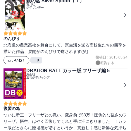
銀の匙 Silver Spoon（１）
荒川弘
少年サンデー
のんびり
北海道の農業高校を舞台にして、寮生活を送る高校生たちの四季を
投稿日
:
2015.05.24
いいね！
0
報告する
DRAGON BALL カラー版 フリーザ編 5
鳥山明
週刊少年ジャンプ
復習の為
ついに帝王・フリーザとの戦い。変身前で53万！圧倒的な強さのフ
リーザ。悟空、はやく回復してくれと手に汗にぎりました！！カラ
ー版だとさらに臨場感が増すというか、真新しく感じ新鮮な気持ち