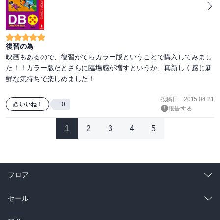
復習の為
映画もあるので、復習がてらカラー版ということで購入してみまし
た！！カラー版だとさらに臨場感が増すというか、真新しく感じ新
鮮な気持ちで楽しめました！

投稿日
:
2015.04.21
いいね！
0
報告する
1
2
3
4
5
フロア
総合
コミック
セール