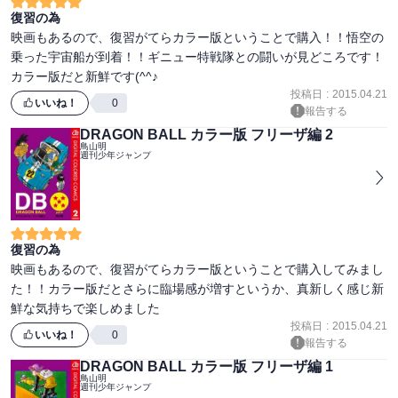
復習の為
映画もあるので、復習がてらカラー版ということで購入！！悟空の
乗った宇宙船が到着！！ギニュー特戦隊との闘いが見どころです！
投稿日
:
2015.04.21
いいね！
0
報告する
DRAGON BALL カラー版 フリーザ編 2
鳥山明
週刊少年ジャンプ
復習の為
映画もあるので、復習がてらカラー版ということで購入してみまし
た！！カラー版だとさらに臨場感が増すというか、真新しく感じ新
鮮な気持ちで楽しめました
投稿日
:
2015.04.21
いいね！
0
報告する
DRAGON BALL カラー版 フリーザ編 1
鳥山明
週刊少年ジャンプ