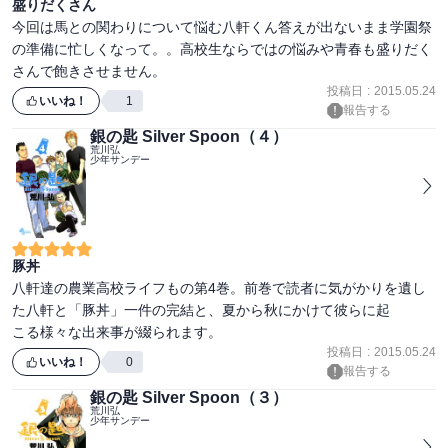
盛りだくさん
今回は馬との関わりについて悩む八軒くん答えが出ないまま学園祭
の準備に忙しくなって。。高校生ならではの悩みや青春も盛りだく
投稿日
:
2015.05.24
いいね！
1
報告する
銀の匙 Silver Spoon（４）
荒川弘
少年サンデー
豚丼
八軒達の農業高校ライフもの第4巻。前巻で読者に気がかりを遺し
た八軒と「豚丼」一件の完結と、夏から秋にかけて彼らに起

投稿日
:
2015.05.24
いいね！
0
報告する
銀の匙 Silver Spoon（３）
荒川弘
少年サンデー