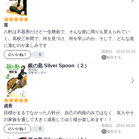
道
八軒は不器用だけど一生懸命で、そんな彼に周りも変えられてい
く。高校三年間で、何を見つけ、何を学ぶのか。そして、どんな道
投稿日
:
2015.05.24
いいね！
0
報告する
銀の匙 Silver Spoon（２）
荒川弘
少年サンデー
成長
目標がまるでなかった八軒が、自己の内面のみではなく、友人やそ
投稿日
:
2015.05.24
いいね！
0
報告する