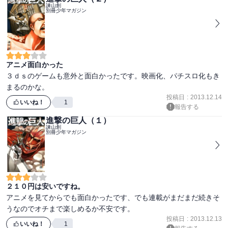
諫山創
別冊少年マガジン
アニメ面白かった
３ｄｓのゲームも意外と面白かったです。映画化、パチスロ化もき
まるのかな。
投稿日
:
2013.12.14
いいね！
1
報告する
進撃の巨人（１）
諫山創
別冊少年マガジン
２１０円は安いですね。
アニメを見てからでも面白かったです、でも連載がまだまだ続きそ
うなのでオチまで楽しめるか不安です。
投稿日
:
2013.12.13
いいね！
1