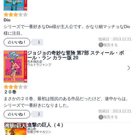
Dio
シリーズで一番好きなDio様が主人公です。かなり細マッチョなDio
様に注目。
投稿日
:
2013.12.21
いいね！
1
報告する
ジョジョの奇妙な冒険 第7部 スティール・ボ
ール・ラン カラー版 20
荒木飛呂彦
ウルトラジャンプ
２０巻
まさかの２０巻、最初は抵抗のある作品だったけど、途中からは、
シリーズで一番好きになりました。
投稿日
:
2013.12.21
いいね！
2
報告する
進撃の巨人（４）
諫山創
別冊少年マガジン