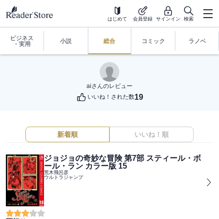
はじめて
会員登録
サインイン
検索
ビジネス
小説
総合
コミック
ラノベ
・実用
ai
さんのレビュー
19
いいね！された数
新着順
いいね！順
ジョジョの奇妙な冒険 第7部 スティール・ボ
ール・ラン カラー版 15
荒木飛呂彦
ウルトラジャンプ