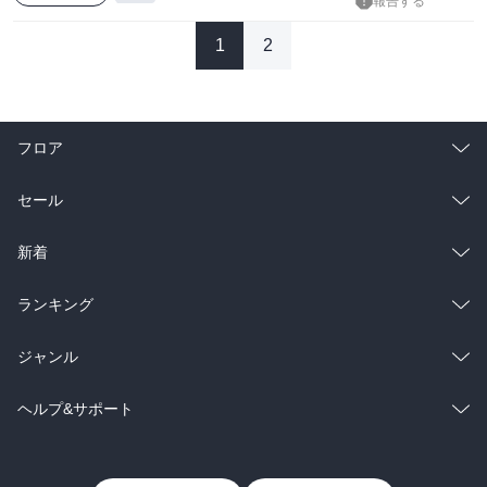
報告する
1
2
フロア
総合
コミック
セール
ラノベ
小説
総合
コミック
新着
雑誌・グラビア
ビジネス・実用
ラノベ
小説
総合
コミック
ランキング
BL・TL
雑誌・グラビア
ビジネス・実用
ラノベ
小説
総合
コミック
ジャンル
BL・TL
雑誌・グラビア
ビジネス・実用
ラノベ
小説
コミック
男性コミック
ヘルプ&サポート
BL・TL
雑誌・グラビア
ビジネス・実用
女性コミック
コミック誌
初めての方へ
ヘルプ