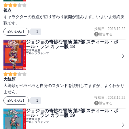
視点
キャラクターの視点が切り替わり展開が進みます。いよいよ最終決
戦です。
投稿日
:
2013.12.22
いいね！
1
報告する
ジョジョの奇妙な冒険 第7部 スティール・ボ
ール・ラン カラー版 18
荒木飛呂彦
ウルトラジャンプ
大統領
大統領がペラペラと自身のスタンドを説明してますが、よくわかり
ません。
投稿日
:
2013.12.22
いいね！
1
報告する
ジョジョの奇妙な冒険 第7部 スティール・ボ
ール・ラン カラー版 19
荒木飛呂彦
ウルトラジャンプ