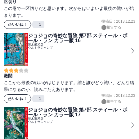
区切り
この巻で一区切りだと思います。次からはいよいよ最後の戦いが始
まります。
投稿日
:
2013.12.23
いいね！
1
報告する
ジョジョの奇妙な冒険 第7部 スティール・ボ
ール・ラン カラー版 16
荒木飛呂彦
ウルトラジャンプ
激闘
ここから最後の戦いがはじまります。誰と誰がどう戦い、どんな結
果になるのか、読みごたえあります。
投稿日
:
2013.12.23
いいね！
1
報告する
ジョジョの奇妙な冒険 第7部 スティール・ボ
ール・ラン カラー版 17
荒木飛呂彦
ウルトラジャンプ