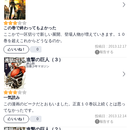
この巻で終わってもよかった
ここかで一区切りで新しい展開、登場人物が増えていきます。１０
巻を超えこれからどうなるのか。
投稿日
:
2013.12.17
いいね！
0
報告する
進撃の巨人（３）
諫山創
別冊少年マガジン
一気読み
この漫画のピークだとおもいました。正直１０巻以上続くとは思っ
てなかったです。
投稿日
:
2013.12.14
いいね！
0
報告する
進撃の巨人（２）