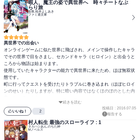
暇人、魔王の姿で異世界へ 時々チートなぶ
友人のため王都で貴族勢と解放者をぼこぼこにした主人公は旅を続
らり旅
けていきます。

藍敦,桂井よしあき
ファミ通文庫
最後にもう一人の主人公の作成したキャラがちらっとでます。
異世界での出会い
オンラインゲームに似た世界に飛ばされ、メインで操作したキャラ
でその世界で目をさまし、セカンドキャラ（ヒロイン）と出会うと
ころから物語は始まります。

使用していたキャラクターの能力で異世界に来たため、ほぼ無双状
態です。

町に行ってクエストを受けたりトラブルに巻き込まれ（ほぼヒロイ
ンのせい）たりしますが、特に暗い内容ではなくほのぼのとした内
容になっています。

続きを読む
主人公も嫌みな性格でもなく落ち着いた性格のため、ヒロインキャ
投稿日
:
2016.07.05
ラとの掛け合いもおもしろく読みやすい内容になっていますのでお
いいね！
2
報告する
村人転生 最強のスローライフ : 1
タカハシあん,のちた紳
Mノベルス