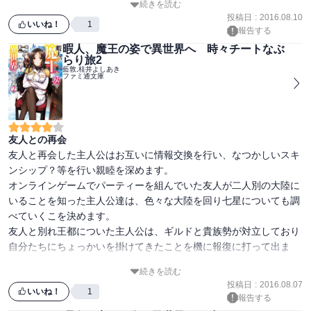
続きを読む
タイトル通り復讐の旅の途中に元魔王と組むことになり、その元魔
投稿日
:
2016.08.10
王も現魔王と自分を封印した者たちに復讐を行っていきます。

いいね！
1
報告する
元魔王の性格は奔放なため元勇者が若干振り回されているのに若干
暇人、魔王の姿で異世界へ 時々チートなぶ
癒されます。

らり旅2
少し暗い話ですが、元勇者にも少しだけ人格が残っている場面もあ
藍敦,桂井よしあき
ファミ通文庫
りこれからどのようになっていくのか気になります。

友人との再会
友人と再会した主人公はお互いに情報交換を行い、なつかしいスキ
ンシップ？等を行い親睦を深めます。

オンラインゲームでパーティーを組んでいた友人が二人別の大陸に
いることを知った主人公達は、色々な大陸を回り七星についても調
べていくこを決めます。

友人と別れ王都についた主人公は、ギルドと貴族勢が対立しており
自分たちにちょっかいを掛けてきたことを機に報復に打って出ま
す。

続きを読む
主人公は自分の味方や友人には温厚なのに対し、敵については慈悲
投稿日
:
2016.08.07
の心を持ち合わせていないことに気が付きます。（特にヒロイン
いいね！
1
報告する
（ユエ）に関しては）
