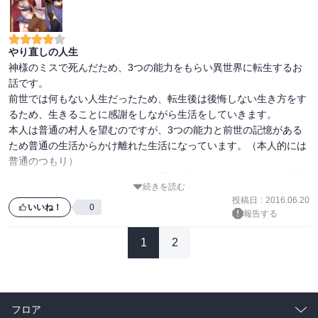
やり直しの人生
神様のミスで死んだため、3つの能力をもらい異世界に転生するお
話です。

前世では何もない人生だったため、転生後は後悔しない生き方をす
るため、生きることに感謝をしながら生活をしていきます。

本人は普通の村人を望むのですが、3つの能力と前世の記憶がある
ため普通の生活からかけ離れた生活になっています。（本人的には
普通のつもり）

妹と弟がいるのですが、こちらは天才で主人公は3つの能力と前世
続きを読む
の記憶がなければ凡人？なのが、いいバランスになっています。

投稿日
:
2016.06.20
基本的にほのぼのした話で、スムーズに読むことができるので、殺
いいね！
0
報告する
伐とした雰囲気が苦手な方などにお勧めです。

評価としては星5つなのですが、値段が若干高いため星1つ減らして
1
2
います。
フロア