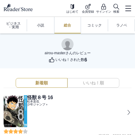
はじめて
会員登録
サインイン
検索
ビジネス
小説
総合
コミック
ラノベ
・実用
airou-master
さんのレビュー
6
いいね！された数
新着順
いいね！順
怪獣８号 16
松本直也
少年ジャンプ＋