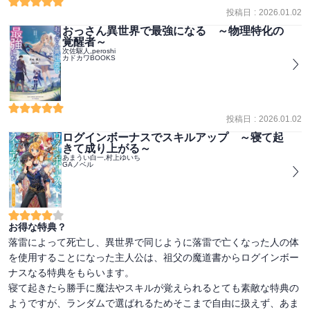
投稿日
:
2026.01.02
おっさん異世界で最強になる ～物理特化の
覚醒者～
次佐駆人,peroshi
カドカワBOOKS
投稿日
:
2026.01.02
ログインボーナスでスキルアップ ～寝て起
きて成り上がる～
あまうい白一,村上ゆいち
GAノベル
お得な特典？
落雷によって死亡し、異世界で同じように落雷で亡くなった人の体
を使用することになった主人公は、祖父の魔道書からログインボー
ナスなる特典をもらいます。

寝て起きたら勝手に魔法やスキルが覚えられるとても素敵な特典の
ようですが、ランダムで選ばれるためそこまで自由に扱えず、あま