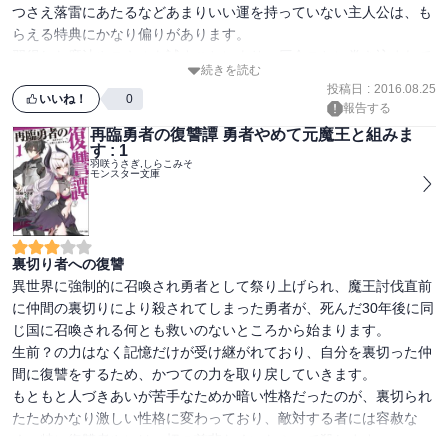
つさえ落雷にあたるなどあまりいい運を持っていない主人公は、も
らえる特典にかなり偏りがあります。

習得した魔法やスキルを試すことにより、厄介ごとに巻き込まれて
続きを読む
いきます。

投稿日
:
2016.08.25
いいね！
0
報告する
再臨勇者の復讐譚 勇者やめて元魔王と組みま
す : 1
羽咲うさぎ,しらこみそ
モンスター文庫
裏切り者への復讐
異世界に強制的に召喚され勇者として祭り上げられ、魔王討伐直前
に仲間の裏切りにより殺されてしまった勇者が、死んだ30年後に同
じ国に召喚される何とも救いのないところから始まります。

生前？の力はなく記憶だけが受け継がれており、自分を裏切った仲
間に復讐をするため、かつての力を取り戻していきます。

もともと人づきあいが苦手なためか暗い性格だったのが、裏切られ
たためかなり激しい性格に変わっており、敵対する者には容赦な
く、特に復讐者やには一切の慈悲なくいたぶって殺します。
