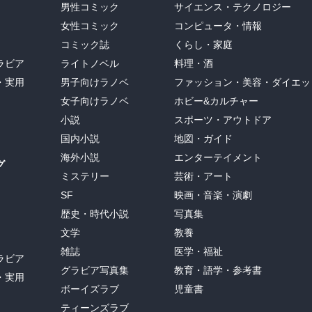
男性コミック
サイエンス・テクノロジー
女性コミック
コンピュータ・情報
コミック誌
くらし・家庭
ラビア
ライトノベル
料理・酒
・実用
男子向けラノベ
ファッション・美容・ダイエッ
女子向けラノベ
ホビー&カルチャー
小説
スポーツ・アウトドア
国内小説
地図・ガイド
海外小説
エンターテイメント
グ
ミステリー
芸術・アート
SF
映画・音楽・演劇
歴史・時代小説
写真集
文学
教養
雑誌
医学・福祉
ラビア
グラビア写真集
教育・語学・参考書
・実用
ボーイズラブ
児童書
ティーンズラブ