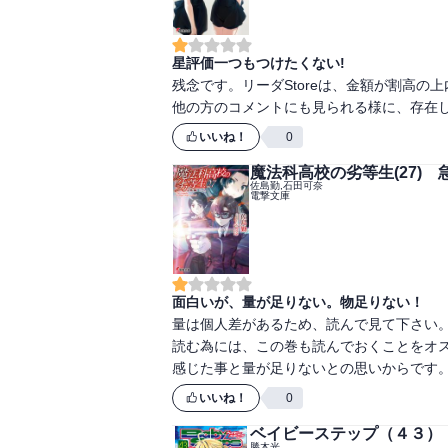
星評価一つもつけたくない!
残念です。リーダStoreは、金額が割高
他の方のコメントにも見られる様に、存在
いいね！
0
魔法科高校の劣等生(27) 
佐島勤,石田可奈
電撃文庫
面白いが、量が足りない。物足りない！
量は個人差があるため、読んで見て下さい
読む為には、この巻も読んでおくことをオ
感じた事と量が足りないとの思いからです
いいね！
0
ベイビーステップ（４３）
勝木光