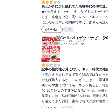
あとがきに少し触れてた高校時代の仲間達。
★4を考えましたが、少しサイドストーリ
らず、達也を中心に高いレベルで本ストー
にほのかと雫との関係ですね。皆さんも読
いいね！
0
GetNavi（ゲットナビ） (2
ワン・パブリッシング
ワン・パブリッシング
記事の指向性が見えない。ネット時代の雑
正直お金を出してまで買う雑誌ではなかった
合えば購入するが、このざっしはここ最近購
回りの学生に聞いても、ネットあるし、雑誌
40-50名位なので参考になるか不明。頑
見直すには、私は価値がある物に意味を感
り越えてきた雑誌、書籍は時代に残す遺産