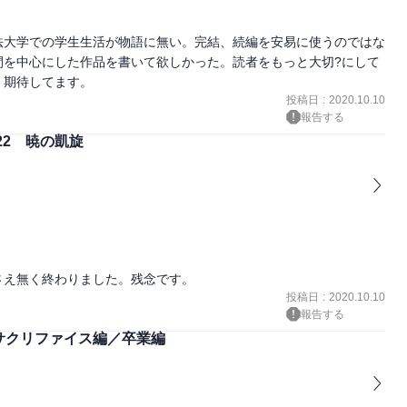
法大学での学生生活が物語に無い。完結、続編を安易に使うのではな
間を中心にした作品を書いて欲しかった。読者をもっと大切?にして
、期待してます。
投稿日
:
2020.10.10
報告する
22 暁の凱旋
さえ無く終わりました。残念です。
投稿日
:
2020.10.10
報告する
 サクリファイス編／卒業編