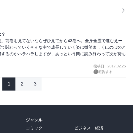
は？
。前巻を見てないならぜひ見てから43巻へ。全身全霊で進むえー
形で関わっていくそんな中で成長していく姿は微笑ましくほのぼのと
服するのかハラハラしますが、あっという間に読み終わって次が待ち
投稿日
:
2017.02.25
報告する
1
2
3
ジャンル
コミック
ビジネス・経済