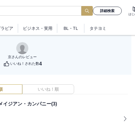
詳細検索
はじ
グラビア
ビジネス
・実用
BL・TL
タテヨミ
京
さんのレビュー
4
いいね！された数
順
いいね！順
イジアン・カンパニー(3)