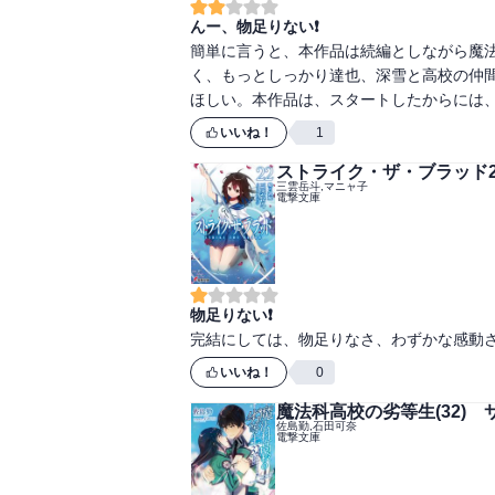
んー、物足りない❗
簡単に言うと、本作品は続編としながら魔
く、もっとしっかり達也、深雪と高校の仲
ほしい。本作品は、スタートしたからには
いいね！
1
ストライク・ザ・ブラッド
三雲岳斗,マニャ子
電撃文庫
物足りない❗
完結にしては、物足りなさ、わずかな感動
いいね！
0
魔法科高校の劣等生(32)
佐島勤,石田可奈
電撃文庫