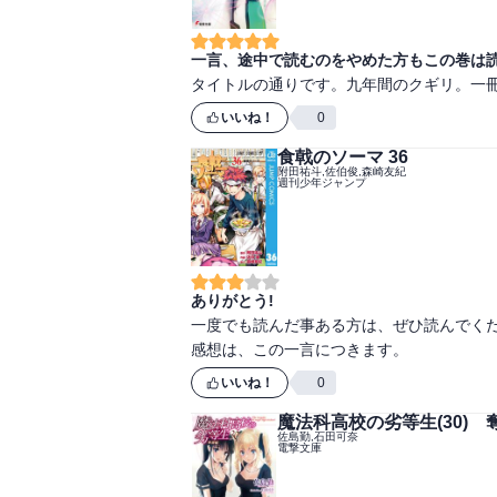
一言、途中で読むのをやめた方もこの巻は
タイトルの通りです。九年間のクギリ。一
いいね！
0
食戟のソーマ 36
附田祐斗,佐伯俊,森崎友紀
週刊少年ジャンプ
ありがとう!
一度でも読んだ事ある方は、ぜひ読んでくださ
感想は、この一言につきます。
いいね！
0
魔法科高校の劣等生(30) 
佐島勤,石田可奈
電撃文庫