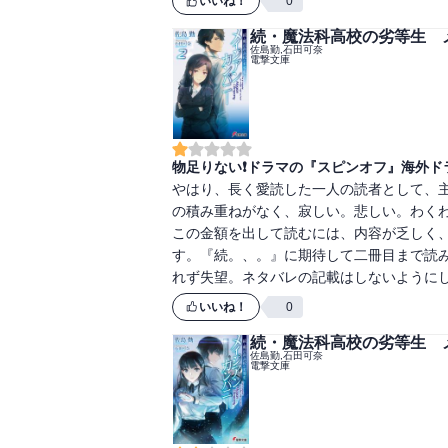
いいね！
0
続・魔法科高校の劣等生 メ
佐島勤,石田可奈
電撃文庫
物足りない❗ドラマの『スピンオフ』海外ド
やはり、長く愛読した一人の読者として、
の積み重ねがなく、寂しい。悲しい。わく
この金額を出して読むには、内容が乏しく
す。『続。、。』に期待して二冊目まで読
れず失望。ネタバレの記載はしないように
いいね！
0
続・魔法科高校の劣等生 
佐島勤,石田可奈
電撃文庫