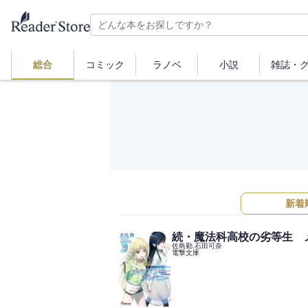
総合
コミック
ラノベ
小説
雑誌・
新着
続・魔法科高校の劣等生 メ
佐島勤,石田可奈
電撃文庫