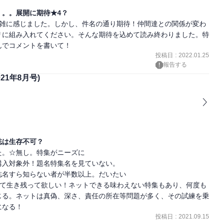
。。展開に期待★4？
が雑に感じました。しかし、件名の通り期待！仲間達との関係が変わ
リに組み入れてください。そんな期待を込めて読み終わりました。特
んでコメントを書いて！
投稿日
:
2022.01.25
報告する
021年8月号)
誌は生存不可？
。☆無し。特集がニーズに

入対象外！題名特集名を見ていない。

名すら知らない者が半数以上。だいたい

張って生き残って欲しい！ネットできる味わえない特集もあり、何度も
じる。ネットは真偽、深さ、責任の所在等問題が多く、その試練を乗
になる！
投稿日
:
2021.09.15