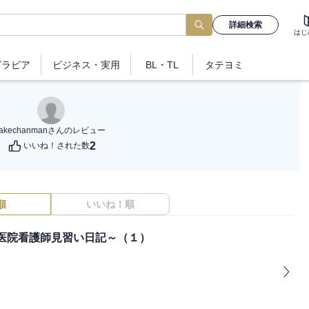
詳細検索
はじ
グラビア
ビジネス
・実用
BL・TL
タテヨミ
takechanman
さんのレビュー
2
いいね！された数
順
いいね！順
医院看護師見習い日記～（１）