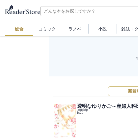
総合
コミック
ラノベ
小説
雑誌・
新着
透明なゆりかご～産婦人科
沖田×華
Kiss