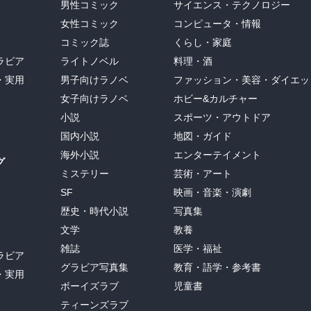
男性コミック
サイエンス・テクノロジー
女性コミック
コンピュータ・情報
コミック誌
くらし・家庭
ラビア
ライトノベル
料理・酒
・実用
男子向けラノベ
ファッション・美容・ダイエッ
女子向けラノベ
ホビー&カルチャー
小説
スポーツ・アウトドア
国内小説
地図・ガイド
海外小説
エンターテイメント
グ
ミステリー
芸術・アート
SF
映画・音楽・演劇
歴史・時代小説
写真集
文学
教養
雑誌
医学・福祉
ラビア
グラビア写真集
教育・語学・参考書
・実用
ボーイズラブ
児童書
ティーンズラブ