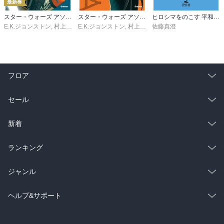
最新巻
スター・ウォーズ アソーカ 下
スター・ウォーズ アソーカ 上
ヒロシマをのこす 平和記念資料館をつくった人・長岡省吾
E.K.ジョンストン
,
村上清幸
E.K.ジョンストン
,
村上清幸
佐藤真澄
フロア
総合
コミック
セール
ラノベ
小説
総合
コミック
新着
雑誌・グラビア
ビジネス・実用
ラノベ
小説
総合
コミック
ランキング
BL・TL
雑誌・グラビア
ビジネス・実用
ラノベ
小説
総合
コミック
ジャンル
BL・TL
雑誌・グラビア
ビジネス・実用
ラノベ
小説
コミック
男性コミック
ヘルプ&サポート
BL・TL
雑誌・グラビア
ビジネス・実用
女性コミック
コミック誌
初めての方へ
ヘルプ