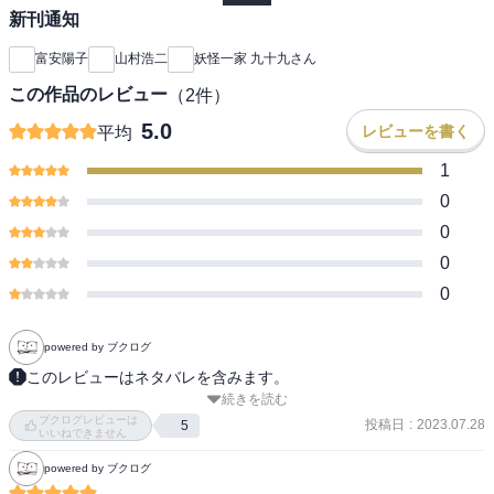
新刊通知
富安陽子
山村浩二
妖怪一家 九十九さん
この作品のレビュー
（
2
件）
5.0
レビューを書く
平均
1
0
0
0
0
powered by ブクログ
このレビューはネタバレを含みます。
続きを読む
ヌラリヒョン・パパ、ろくろっ首・ママ、見越し入道のおじいちゃ
ブクログレビューは
ん、やまんば・ばあちゃん、一つ目小僧の長男・ハジメくん、アマ
投稿日
:
2023.07.28
5
いいねできません
ノジャクの次男・マアくん、サトリの長女・さっちゃん

powered by ブクログ
妖怪一家の七人家族です
