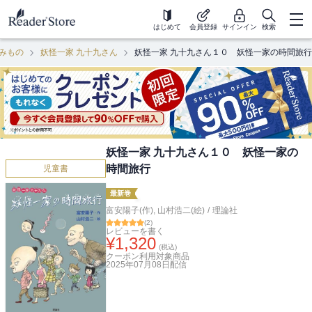
はじめて
会員登録
サインイン
検索
みもの
妖怪一家 九十九さん
妖怪一家 九十九さん１０ 妖怪一家の時間旅行
妖怪一家 九十九さん１０ 妖怪一家の
時間旅行
児童書
最新巻
富安陽子(作)
,
山村浩二(絵)
/
理論社
(
2
)
レビューを書く
¥
1,320
(税込)
クーポン利用対象商品
2025年07月08日
配信