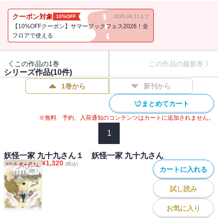
来てしまったのです。
クーポン対象
10%OFF
2026.08.11まで
【10%OFFクーポン】サマーブックフェス2026！全
フロアで使える
この作品の1巻
この作品の最新巻
シリーズ作品(
10
件)
1巻から
新刊から
まとめてカート
※無料、予約、入荷通知のコンテンツはカートに追加されません。
1
妖怪一家 九十九さん１ 妖怪一家 九十九さん
¥
1,320
(税込)
カートに入れる
試し読み
お気に入り