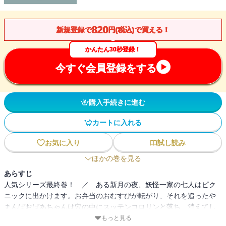
820
新規登録で
円(税込)で買える！
かんたん30秒登録！
今すぐ会員登録をする
購入手続きに進む
カートに入れる
お気に入り
試し読み
ほかの巻を見る
あらすじ
人気シリーズ最終巻！ ／ ある新月の夜、妖怪一家の七人はピク
ニックに出かけます。お弁当のおむすびが転がり、それを追ったや
まんばおばあちゃんは穴の中にスッテンコロリンと落ち、消えてし
まいます。後を追った六人もいっしょになんと江戸時代の化野原に
もっと見る