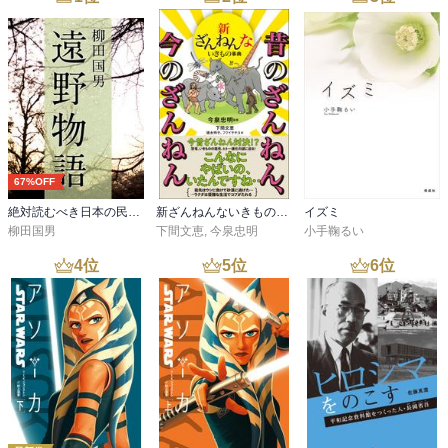
67%OFF
絶対読むべき日本の民話 遠野物語
新ざんねんないきもの事典 昔のざんねん、今のざんねん
イズミ
柳田国男
下間文恵
,
今泉忠明
小手鞠るい
4
位
5
位
6
位