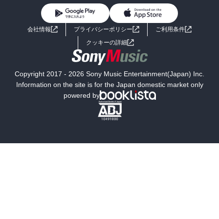
BL・TL
ライトノベル
男子向けラノベ
よくあるご質問
お問い合わせ
会社情報
プライバシーポリシー
ご利用条件
女子向けラノベ
小説
利用規約
クッキーの詳細
国内小説
海外小説
Copyright 2017 - 2026 Sony Music Entertainment(Japan) Inc.
ミステリー
SF
Information on the site is for the Japan domestic market only
powered by
歴史・時代小説
文学
雑誌
グラビア写真集
ボーイズラブ
ティーンズラブ
人文・思想・歴史
社会・政治・法律
ビジネス・経済
サイエンス・テクノロジー
コンピュータ・情報
くらし・家庭