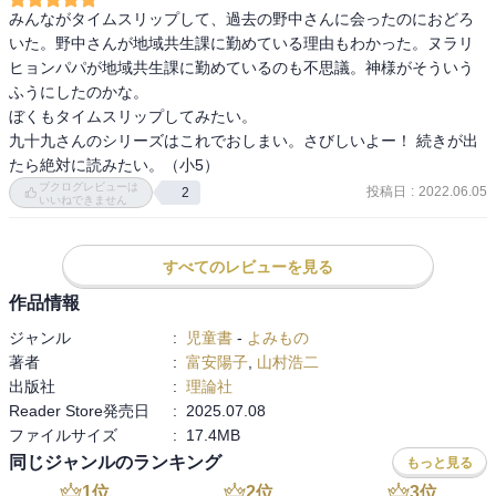
みんながタイムスリップして、過去の野中さんに会ったのにおどろ
今回は家族で真夜中にお弁当を持ってピクニック。

いた。野中さんが地域共生課に勤めている理由もわかった。ヌラリ
ところが、新月の魔法で201年前の化野原にタイムスリップ？

ヒョンパパが地域共生課に勤めているのも不思議。神様がそういう
ふうにしたのかな。

○江戸と令和と昭和の出会い

ぼくもタイムスリップしてみたい。

新月の日、探してみよう

九十九さんのシリーズはこれでおしまい。さびしいよー！ 続きが出
皆が、二百年前の自分と出会って、それぞれの反応が面白い
たら絶対に読みたい。（小5）
ブクログレビューは
投稿日
:
2022.06.05
2
いいねできません
すべてのレビューを見る
作品情報
ジャンル
:
児童書
-
よみもの
著者
:
富安陽子
,
山村浩二
出版社
:
理論社
Reader Store発売日
:
2025.07.08
ファイルサイズ
:
17.4MB
同じジャンルのランキング
もっと見る
1
位
2
位
3
位