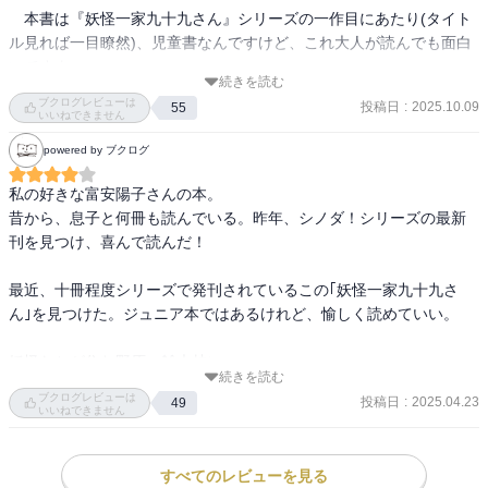
　本書は『妖怪一家九十九さん』シリーズの一作目にあたり(タイト
ル見れば一目瞭然)、児童書なんですけど、これ大人が読んでも面白
いですよ。

続きを読む
ブクログレビューは
投稿日
:
2025.10.09
55
　まず設定が面白くて、元々妖怪たちが住んでいた自然を切り崩し
いいねできません
て、人間たちが巨大な団地｢化野原団地(アダシノハラだんち)｣を建設
powered by ブクログ
したことに対して市役所に抗議に行った、妖怪一同代表の｢ヌラリヒ
ョン｣に対して提案されたのが、『人間たちとの共生』であり、そこ
私の好きな富安陽子さんの本。

には自分たちのことは棚に上げて、理不尽な回答しかしない人間も
昔から、息子と何冊も読んでいる。昨年、シノダ！シリーズの最新
いるけれど、先住者にあたる妖怪たちに敬意を表して、何とかお互
刊を見つけ、喜んで読んだ！

いに仲良くやっていけないだろうかと考える人間もいるという、物
語に於いてグッとくる要素だけではなく、何よりも富安さん自身の
最近、十冊程度シリーズで発刊されているこの｢妖怪一家九十九さ
『私はこうしたいんだ』というメッセージを、思いきり感じ取るこ
ん｣を見つけた。ジュニア本ではあるけれど、愉しく読めていい。

とができたのだ。

妖怪たちが住む野原、雑木林に

　そして、それに対するアイデアも、雷を起こして空を走り回る｢雷
続きを読む
団地ができることになった！

ブクログレビューは
獣｣には、広々とした屋上庭園を造った恩恵として、団地全体の自家
投稿日
:
2025.04.23
49
大変！妖怪を代表して、ヌラリヒョンが役所に行く。あちこちの窓
いいねできません
発電をお願いしたり、河童たちは団地内の公園にある池に住むかわ
口をいくつも廻されて、やっと

りに、町の人たちを水害から守ったりと、妖怪と人間、お互いがウ
のことで“地域共生課”が話を聞いてくれた。なんと、話をする前に何
ィンウィンの関係を築くことができることには、人間同士のそれに
すべてのレビューを見る
を相談しにきたか････特別な課だった。
