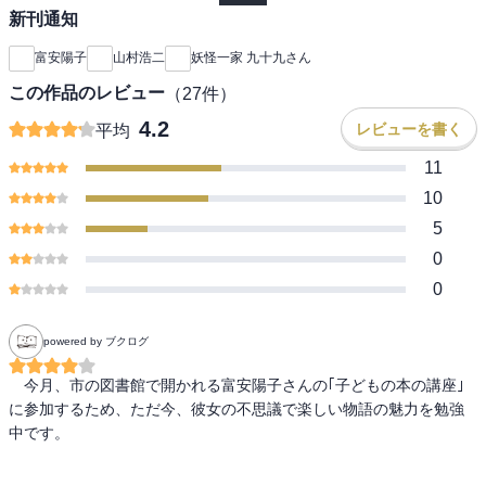
新刊通知
富安陽子
山村浩二
妖怪一家 九十九さん
この作品のレビュー
（
27
件）
4.2
レビューを書く
平均
11
10
5
0
0
powered by ブクログ
　今月、市の図書館で開かれる富安陽子さんの｢子どもの本の講座｣
に参加するため、ただ今、彼女の不思議で楽しい物語の魅力を勉強
中です。
