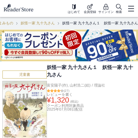
はじめて
会員登録
サインイン
検索
よみもの
妖怪一家 九十九さん
妖怪一家 九十九さん１ 妖怪一家 九十九さん
妖怪一家 九十九さん１ 妖怪一家 九十
九さん
児童書
富安陽子(作)
,
山村浩二(絵)
/
理論社
(
27
)
レビューを書く
¥
1,320
(税込)
クーポン利用対象商品
2025年07月08日
配信