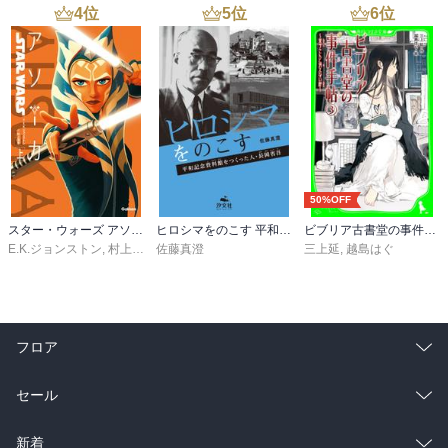
もあるようで、おじいちゃんは巨大化して人間を驚かそうとした
無事にやっていくことができる？

4
位
5
位
6
位
り、おばあちゃんは何をとは書かないが、食べたくてたまらない衝
動が湧いてきたりする中、妖怪たちの親玉ではあるけれども、とて
も穏やかなジェントルマンのパパが上手く間に入って立ち回ること
　　　2025､4､23　　読了

によって、結果、なんとかなったとホッとする、そんなコメディタ
ッチの優しい展開は、市役所の地域共生課の｢野中さん｣と、『問題
ないっす』が口癖の、団地の管理局長｢的場さん｣の支えもあること
で、更に実感が増していく。

　また、見越し入道が元の大きさに縮む方法や、サトリが人の心を
50%OFF
何でも見抜くこと等、それぞれの妖怪の個性を物語に上手く絡ませ
スター・ウォーズ アソーカ 上
ヒロシマをのこす 平和記念資料館をつくった人・長岡省吾
ビブリア古書堂の事件手帖（３） ～栞子さんと消えない絆～
ていることには、富安さんの妖怪たちへの愛と共に、妖怪と人間の
E.K.ジョンストン
,
村上清幸
佐藤真澄
三上延
,
越島はぐ
平等性も感じられたことが、私にはとても印象深いものがあった。

　平等性といえば、九十九一家が家族でピクニックに出かけた日の
ことも忘れられなくて、その日にろくろっ首ママは張り切って、な
フロア
んと168個ものおにぎりを作ったのだが、その理由が『ピクニックに
出かけるのは特別なことだから』ということを知ったとき、私の中
総合
コミック
セール
で妖怪は妖怪、人間は人間といった認識を勝手に持っていたのだけ
れども、そうした目には見えない湧き上がる感情だって、妖怪も人
ラノベ
小説
間と変わらないんだということを富安さんから教えられたような気
総合
コミック
新着