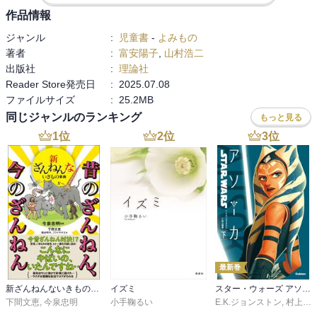
も応用できそうで、とても興味深い。

作品情報
　ということで、いろんなアイデアを出し合って妖怪たちを団地内
ジャンル
:
児童書
-
よみもの
妖怪だけではない、河童、天狗、

のそれぞれの家に配置していった結果、残った七妖怪は一つの家族
著者
:
富安陽子
,
山村浩二
狼たちも相手にしてくれていた。

のように皆で集まって、東町三丁目B棟の地下十二階の家で暮らすこ
出版社
:
理論社
役所に妖怪担当だなんて････

とになった、これが『九十九さん一家』の始まりである。

Reader Store発売日
:
2025.07.08
でも、担当窓口があり、優しい人間がいたから人間界と問題を起こ
ファイルサイズ
:
25.2MB
さないよう、助けてもらえたのかもしれない。

　その注目の家族構成は、ヌラリヒョンパパ、ろくろっ首ママ、見
同じジャンルのランキング
もっと見る
越し入道おじいちゃん、やまんばおばあちゃん、子どもたちは、一
九十九一家、としてヌラリヒョン

1
位
2
位
3
位
くん(一つ目小僧)、マアくん(アマノジャクのぼうや)、女の子のさっ
お父さん、ろくろっ首お母さん、

ちゃん(サトリ)と、元はそれぞれに一匹だけで独立して暮らしてきた
やまんばのおばあちゃん、見越し入道おじいちゃん、一つ目小僧と

妖怪たちが、人間の町の中で一匹だけで暮らすのは不安だという声
アマノジャクのぼうや･･･といっても妖怪だから、もう本当は大人だ

に配慮して誕生した一家ではあるのだが、果たして、このメンバー
そして、人の心を見抜くサトリと

で上手くやっていくことはできるのか？

いう女の子。

　山村浩二さんの絵は、陰影の付け方が効果的な暗めの描写が雰囲
九十九という名前は、地域共生課の野中さんが引越祝いに、表札を
気満点でありながら、コミカルさも感じられることで、次第と親し
つけてくれた。

最新巻
みが湧いてくるのは、富安さんの物語の楽しさも大きくて、基本的
表札ぐらいだした方が、とプレゼントしてくれた。

に余計な行動さえ起こさなければ、見た目はそれ程人間と変わりな
新ざんねんないきもの事典 昔のざんねん、今のざんねん
イズミ
スター・ウォーズ アソーカ 下
どこに住むのかって？

いメンバーなのだが、そこは妖怪としての本能が抑えられないとき
下間文恵
,
今泉忠明
小手鞠るい
E.K.ジョンストン
,
村上清幸
････団地に？団地は団地でも････
