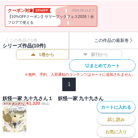
クーポン対象
10%OFF
2026.08.11まで
【10%OFFクーポン】サマーブックフェス2026！全
フロアで使える
この作品の1巻
この作品の最新巻
シリーズ作品(
10
件)
1巻から
新刊から
まとめてカート
※無料、予約、入荷通知のコンテンツはカートに追加されません。
1
妖怪一家 九十九さん１ 妖怪一家 九十九さん
¥
1,320
(税込)
カートに入れる
試し読み
お気に入り