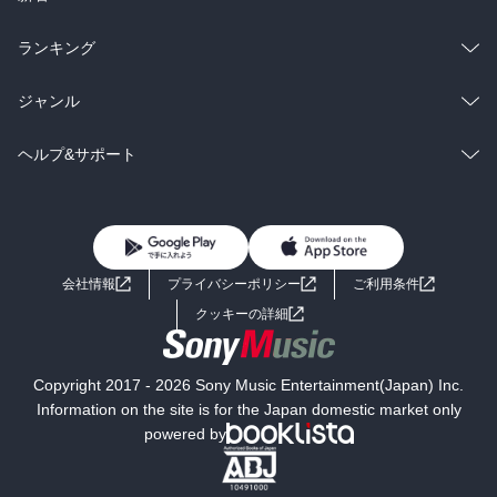
がして、本書は、妖怪と人間がどのように共生できるのかという面
白さがある一方で、妖怪の存在意義を高らかに唱えてもいる作品だ
雑誌・グラビア
ビジネス・実用
ラノベ
小説
総合
コミック
ランキング
と思ったのだ。

BL・TL
雑誌・グラビア
ビジネス・実用
ラノベ
小説
総合
コミック
ジャンル
『妖怪がいなくなって、人間が、おそれることも、不思議がること
BL・TL
雑誌・グラビア
ビジネス・実用
ラノベ
小説
コミック
男性コミック
ヘルプ&サポート
もわすれてしまったら、世の中、どんなにつまらないか。妖怪がい
るから町は面白いんです』

BL・TL
雑誌・グラビア
ビジネス・実用
女性コミック
コミック誌
初めての方へ
ヘルプ
　だから、富安さんの物語は面白いんだ。
BL・TL
ライトノベル
男子向けラノベ
よくあるご質問
お問い合わせ
会社情報
プライバシーポリシー
ご利用条件
女子向けラノベ
小説
利用規約
クッキーの詳細
国内小説
海外小説
Copyright 2017 - 2026 Sony Music Entertainment(Japan) Inc.
ミステリー
SF
Information on the site is for the Japan domestic market only
powered by
歴史・時代小説
文学