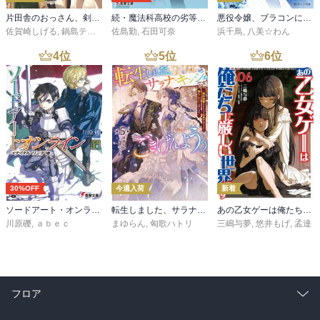
片田舎のおっさん、剣聖になる 11 ～ただの田舎の剣術師範だったのに、大成した弟子たちが俺を放ってくれない件～
続・魔法科高校の劣等生 メイジアン・カンパニー(11)
悪役令嬢、ブラコンにジョブチェンジします９【電子特典付き】
佐賀崎しげる
,
鍋島テツヒロ
佐島勤
,
石田可奈
浜千鳥
,
八美☆わん
4
位
5
位
6
位
30%OFF
今週入荷
新着
ソードアート・オンライン29 ユナイタル・リングVIII
転生しました、サラナ・キンジェです。ごきげんよう。５ ～婚約破棄されたので田舎で気ままに暮らしたいと思います～【電子書店共通特典SS付】
あの乙女ゲーは俺たちに厳しい世界です 6
川原礫
,
ａｂｅｃ
まゆらん
,
匈歌ハトリ
三嶋与夢
,
悠井もげ
,
孟達
フロア