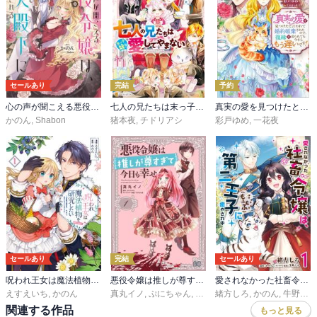
セールあり
完結
予約
心の声が聞こえる悪役令嬢は、今日も子犬殿下に翻弄される
七人の兄たちは末っ子妹を愛してやまない
真実の愛を見つけたと言われて婚約破棄されたので、復縁を迫られても今さらもう遅いです！
かのん
,
Shabon
猪本夜
,
チドリアシ
彩戸ゆめ
,
一花夜
セールあり
完結
セールあり
呪われ王女は魔法植物を研究したい～公爵様が婚約者！？私、呪いで幼女になっているのですが～@COMIC
悪役令嬢は推しが尊すぎて今日も幸せ
愛されなかった社畜令嬢は、第二王子(もふもふ)に癒やされ中
えすえいち
,
かのん
真丸イノ
,
ぷにちゃん
,
すがはら竜
緒方しろ
,
かのん
,
牛野こも
関連する作品
もっと見る