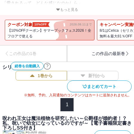
「愛されるって、どんな感じなのかしら」
呪われた王女×美貌の公爵様のドキドキ恋愛ファンタジー!!
もっと見る
書き下ろし番外編収録！
クーポン対象
キャンペーン実施
10%OFF
2026.08.11まで
2025年6月コミカライズ連載開始！
【10%OFFクーポン】サマーブックフェス2026！全
8/1はCelica（
フロアで使える
無料＆最大81％OFF
フォーサイス王国第三王女・シャーロットは、紛い物の姫君として
この作品の1巻
この作品の最新巻
冷遇されていた。ある日、舞踏会に乱入した謎の男から、姉を庇っ
て呪いを受けてしまう。シャーロットは、療養という名のもとに北
続巻を自動購入
シリーズ作品(
2
件)
の離宮に幽閉され・・・・・・呪いのせいで幼女になっていた!? 全
てを諦め、心機一転、魔法植物の研究に打ち込んでいく。そこへ一
1巻から
新刊から
通の手紙が届く。自分に婚約者？ しかも会いに来る？ 公爵家当
まとめてカート
主・レオンと出会い、幼女姿について『侍女のシャーリー』だと、
思わず嘘をついてしまった！ 二人の運命が動き始める――呪われ
※無料、予約、入荷通知のコンテンツはカートに追加されません。
た王女×美貌の公爵様のドキドキ恋愛ファンタジー!!
1
呪われ王女は魔法植物を研究したい～公爵様が婚約者！？
かのん
私、呪いで幼女になっているのですが～【電子書籍限定書き
下ろしSS付き】
皆様ごきげんよう。かのんです。今回の物語は呪いに王女に魔法植
¥
1,320
(税込)