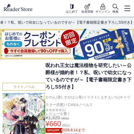
はじめて
会員登録
サインイン
検索
者！？私、呪いで幼女になっているのですが～【電子書籍限定書き下ろしSS付き】
呪われ王女は魔法植物を研究したい～公
爵様が婚約者！？私、呪いで幼女になっ
ているのですが～【電子書籍限定書き下
ろしSS付き】
ライトノベル
かのん(著)
,
すがはら竜(イラスト)
,
えすえいち(キャラ
クター原案)
/
Celicaノベルス
(
1
)
レビューを書く
¥
1,320
(税込)
¥
660
(税込)
2026.8.14
まで
50%OFF