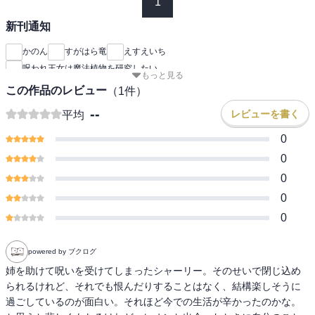
1
新刊通知
かのん
すがはら竜
えすえいち
呪われ王女は魔法植物を研究したい
もっと見る
この作品のレビュー
（
1
件）
--
レビューを書く
平均
0
0
0
0
0
powered by ブクログ
姉を助けて呪いを受けてしまったシャーリー。そのせいで閉じ込め
られるけれど、それでも恨んだりすることはなく、結構楽しそうに
過ごしているのが面白い。それほど今での生活が辛かったのかな。