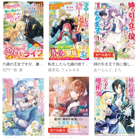
セールあり
六歳の王女ですが、嫌われ竜騎士に嫁ぐことになりました～兄姉に虐げられた末っ子が、過保護に愛でられ幸せになるまで～【電子限定SS付き】
転生したら七歳の捨てられ王女でした～廃屋でほったらかしにされていたけど、敵国の公爵家で才能が開花しました!?～【電子限定SS付き】
姉の引き立て役に徹してきましたが、今日でやめます
百門一新
,
蒼
藤実花
,
フェルネモ
あーもんど
,
まろ
セールあり