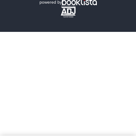
powered by
歴史・時代小説
文学
雑誌
グラビア写真集
ボーイズラブ
ティーンズラブ
人文・思想・歴史
社会・政治・法律
ビジネス・経済
サイエンス・テクノロジー
コンピュータ・情報
くらし・家庭
料理・酒
ファッション・美容・ダイエット
ホビー&カルチャー
スポーツ・アウトドア
地図・ガイド
エンターテイメント
芸術・アート
映画・音楽・演劇