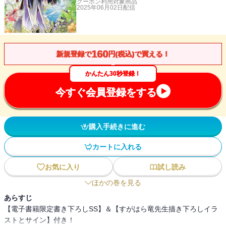
クーポン利用対象商品
2025年06月02日
配信
160
新規登録で
円(税込)で買える！
かんたん30秒登録！
今すぐ会員登録をする
購入手続きに進む
カートに入れる
お気に入り
試し読み
ほかの巻を見る
あらすじ
【電子書籍限定書き下ろしSS】＆【すがはら竜先生描き下ろしイラ
ストとサイン】付き！