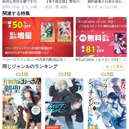
病弱な悪役令嬢ですが、婚約者が過保護すぎて逃げ出したい(私たち犬猿の仲でしたよね!?)
【電子限定版】警告の侍女
婚約破棄され家を追われた少女の手を取り、天才魔術師は優雅に跪く
沢野いずみ
,
まろ
,
小箱ハコ
河辺 螢
,
茲助
瑪々子
,
みつなり都
関連する特集
ベリーズファンタジー8月新刊配信記念！ 最大50％OFF＆新刊試読増量フェア
同じジャンルのランキング
もっと見る
1
位
2
位
3
位
今週入荷
50%OFF
新着