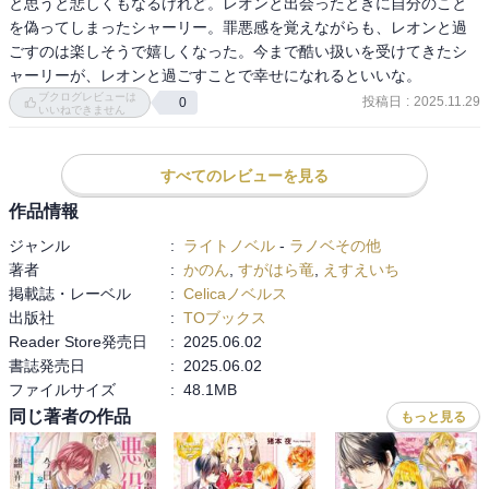
と思うと悲しくもなるけれど。レオンと出会ったときに自分のこと
を偽ってしまったシャーリー。罪悪感を覚えながらも、レオンと過
ごすのは楽しそうで嬉しくなった。今まで酷い扱いを受けてきたシ
ャーリーが、レオンと過ごすことで幸せになれるといいな。
ブクログレビューは
投稿日
:
2025.11.29
0
いいねできません
すべてのレビューを見る
作品情報
ジャンル
:
ライトノベル
-
ラノベその他
著者
:
かのん
,
すがはら竜
,
えすえいち
掲載誌・レーベル
:
Celicaノベルス
出版社
:
TOブックス
Reader Store発売日
:
2025.06.02
書誌発売日
:
2025.06.02
ファイルサイズ
:
48.1MB
同じ著者の作品
もっと見る