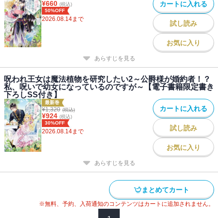
物！ イラスト最高ですね！ 私は飛び上がって喜びました。めち
¥
660
カートに入れる
(税込)
ゃくちゃ可愛い。中も最高ですよ。わくわくしながら読んでいただ
50%OFF
2026.08.14
まで
けたら幸いです。
試し読み
お気に入り
すがはら竜
えすえいち先生のデザインで描かせていただきました！ 元の姿に
あらすじを見る
戻ってほしいような幼女のままで居てほしいような・・・そんな呪
いにハラハラ・ドキドキです。
呪われ王女は魔法植物を研究したい2～公爵様が婚約者！？
私、呪いで幼女になっているのですが～【電子書籍限定書き
下ろしSS付き】
最新巻
カートに入れる
¥
1,320
(税込)
¥
924
(税込)
30%OFF
試し読み
2026.08.14
まで
お気に入り
あらすじを見る
まとめてカート
※無料、予約、入荷通知のコンテンツはカートに追加されません。