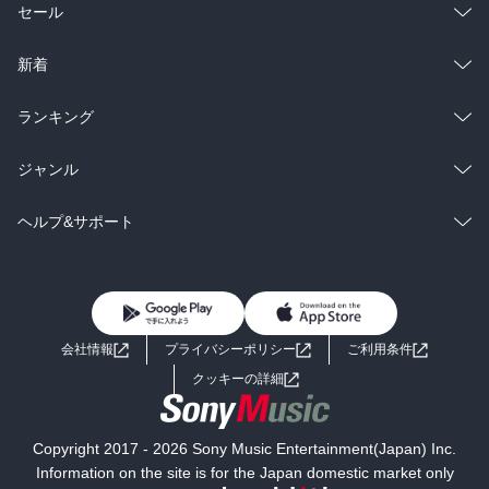
総合
コミック
セール
ラノベ
小説
総合
コミック
新着
雑誌・グラビア
ビジネス・実用
ラノベ
小説
総合
コミック
ランキング
BL・TL
雑誌・グラビア
ビジネス・実用
ラノベ
小説
総合
コミック
ジャンル
BL・TL
雑誌・グラビア
ビジネス・実用
ラノベ
小説
コミック
男性コミック
ヘルプ&サポート
BL・TL
雑誌・グラビア
ビジネス・実用
女性コミック
コミック誌
初めての方へ
ヘルプ
BL・TL
ライトノベル
男子向けラノベ
よくあるご質問
お問い合わせ
会社情報
プライバシーポリシー
ご利用条件
女子向けラノベ
小説
利用規約
クッキーの詳細
国内小説
海外小説
Copyright 2017 - 2026 Sony Music Entertainment(Japan) Inc.
ミステリー
SF
Information on the site is for the Japan domestic market only