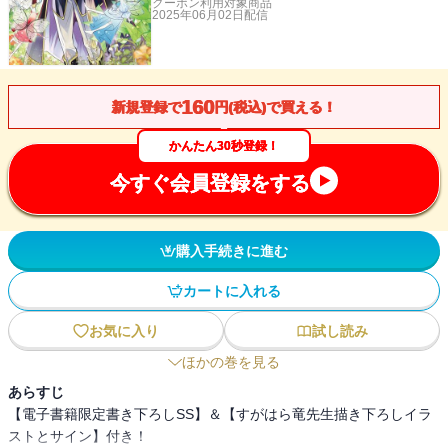
クーポン利用対象商品
2025年06月02日
配信
160
新規登録で
円(税込)で買える！
かんたん30秒登録！
今すぐ会員登録をする
購入手続きに進む
カートに入れる
お気に入り
試し読み
ほかの巻を見る
あらすじ
【電子書籍限定書き下ろしSS】＆【すがはら竜先生描き下ろしイラ
ストとサイン】付き！