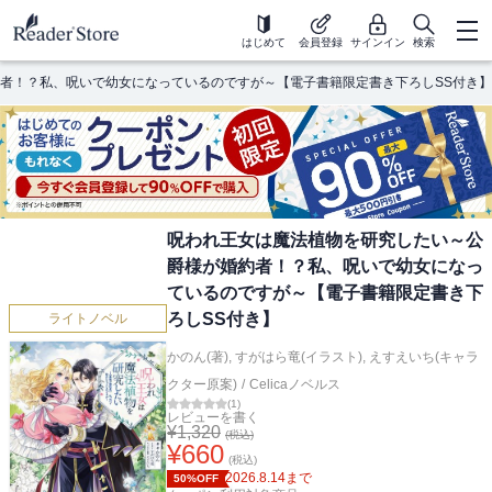
はじめて
会員登録
サインイン
検索
者！？私、呪いで幼女になっているのですが～【電子書籍限定書き下ろしSS付き】
呪われ王女は魔法植物を研究したい～公
爵様が婚約者！？私、呪いで幼女になっ
ているのですが～【電子書籍限定書き下
ろしSS付き】
ライトノベル
かのん(著)
,
すがはら竜(イラスト)
,
えすえいち(キャラ
クター原案)
/
Celicaノベルス
(
1
)
レビューを書く
¥
1,320
(税込)
¥
660
(税込)
2026.8.14
まで
50%OFF