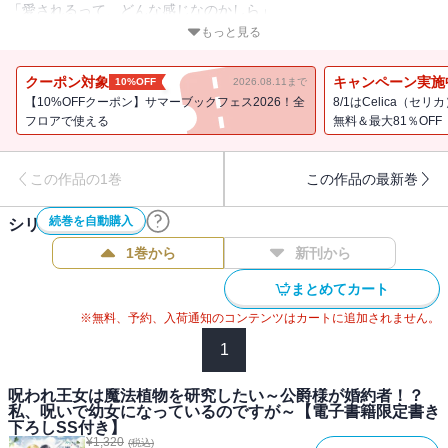
「愛されるって、どんな感じなのかしら」
呪われた王女×美貌の公爵様のドキドキ恋愛ファンタジー!!
もっと見る
書き下ろし番外編収録！
クーポン対象
キャンペーン実施
10%OFF
2026.08.11まで
2025年6月コミカライズ連載開始！
【10%OFFクーポン】サマーブックフェス2026！全
8/1はCelica（
フロアで使える
無料＆最大81％OFF
フォーサイス王国第三王女・シャーロットは、紛い物の姫君として
この作品の1巻
この作品の最新巻
冷遇されていた。ある日、舞踏会に乱入した謎の男から、姉を庇っ
て呪いを受けてしまう。シャーロットは、療養という名のもとに北
続巻を自動購入
シリーズ作品(
2
件)
の離宮に幽閉され・・・・・・呪いのせいで幼女になっていた!? 全
てを諦め、心機一転、魔法植物の研究に打ち込んでいく。そこへ一
1巻から
新刊から
通の手紙が届く。自分に婚約者？ しかも会いに来る？ 公爵家当
まとめてカート
主・レオンと出会い、幼女姿について『侍女のシャーリー』だと、
思わず嘘をついてしまった！ 二人の運命が動き始める――呪われ
※無料、予約、入荷通知のコンテンツはカートに追加されません。
た王女×美貌の公爵様のドキドキ恋愛ファンタジー!!
1
呪われ王女は魔法植物を研究したい～公爵様が婚約者！？
かのん
私、呪いで幼女になっているのですが～【電子書籍限定書き
下ろしSS付き】
皆様ごきげんよう。かのんです。今回の物語は呪いに王女に魔法植
¥
1,320
(税込)