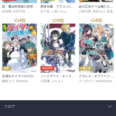
続・魔法科高校の劣等生 メイジアン・カンパニー(11)
悪役令嬢、ブラコンにジョブチェンジします９【電子特典付き】
あの乙女ゲーは俺たちに厳しい世界です 6
佐島勤
,
石田可奈
浜千鳥
,
八美☆わん
三嶋与夢
,
悠井もげ
,
孟達
4
位
5
位
6
位
新着
30%OFF
今週入荷
出遅れテイマーのその日暮らし 16
ソードアート・オンライン29 ユナイタル・リングVIII
クズレス・オブリージュ６ 18禁ゲー世界のクズ悪役に転生してしまった俺は、原作知識の力でどうしてもモブ人生をつかみ取りたい【電子特別版】
棚架ユウ
,
Nardack
川原礫
,
ａｂｅｃ
アバタロー
,
kodamazon
フロア