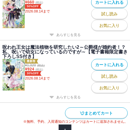
物！ イラスト最高ですね！ 私は飛び上がって喜びました。めち
¥
660
カートに入れる
(税込)
ゃくちゃ可愛い。中も最高ですよ。わくわくしながら読んでいただ
50%OFF
2026.08.14
まで
けたら幸いです。
試し読み
お気に入り
すがはら竜
えすえいち先生のデザインで描かせていただきました！ 元の姿に
あらすじを見る
戻ってほしいような幼女のままで居てほしいような・・・そんな呪
いにハラハラ・ドキドキです。
呪われ王女は魔法植物を研究したい2～公爵様が婚約者！？
私、呪いで幼女になっているのですが～【電子書籍限定書き
下ろしSS付き】
最新巻
カートに入れる
¥
1,320
(税込)
¥
924
(税込)
30%OFF
試し読み
2026.08.14
まで
お気に入り
あらすじを見る
まとめてカート
※無料、予約、入荷通知のコンテンツはカートに追加されません。