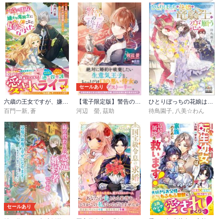
セールあり
六歳の王女ですが、嫌われ竜騎士に嫁ぐことになりました～兄姉に虐げられた末っ子が、過保護に愛でられ幸せになるまで～【電子限定SS付き】
【電子限定版】警告の侍女
ひとりぼっちの花娘は檻の中の竜騎士に恋願う
百門一新
,
蒼
河辺 螢
,
茲助
待鳥園子
,
八美☆わん
セールあり