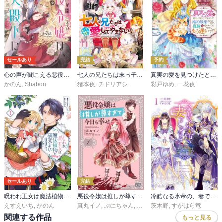
セールあり
完結
予約
心の声が聞こえる悪役令嬢は、今日も子犬殿下に翻弄される
七人の兄たちは末っ子妹を愛してやまない
真実の愛を見つけたと言われて婚約破棄されたので、復縁を迫られても今さらもう遅いです！
かのん
,
Shabon
猪本夜
,
チドリアシ
彩戸ゆめ
,
一花夜
セールあり
完結
呪われ王女は魔法植物を研究したい～公爵様が婚約者！？私、呪いで幼女になっているのですが～@COMIC
悪役令嬢は推しが尊すぎて今日も幸せ
冷酷なる氷帝の、妻でございます ～義妹に婚約者を押し付けられたけど、意外と可愛い彼に溺愛され幸せに暮らしてる～
えすえいち
,
かのん
真丸イノ
,
ぷにちゃん
,
すがはら竜
茨木野
,
すがはら竜
関連する作品
もっと見る