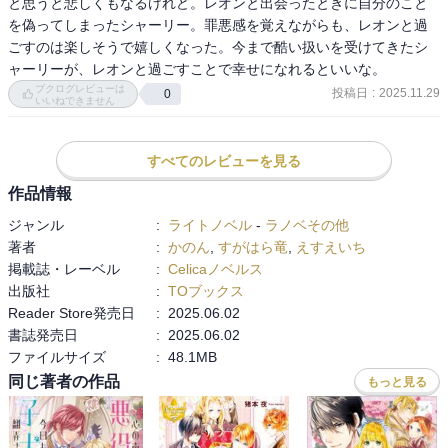
と思うと悲しくもなるけれど。レオンと出会ったときに自分のこと
を偽ってしまったシャーリー。罪悪感を覚えながらも、レオンと過
ごすのは楽しそうで嬉しくなった。今まで酷い扱いを受けてきたシ
ャーリーが、レオンと過ごすことで幸せになれるといいな。
ブクログレビューは
投稿日
:
2025.11.29
0
いいねできません
すべてのレビューを見る
作品情報
ジャンル
:
ライトノベル
-
ラノベその他
著者
:
かのん
,
すがはら竜
,
えすえいち
掲載誌・レーベル
:
Celicaノベルス
出版社
:
TOブックス
Reader Store発売日
:
2025.06.02
書誌発売日
:
2025.06.02
ファイルサイズ
:
48.1MB
同じ著者の作品
もっと見る