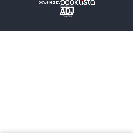
powered by
歴史・時代小説
文学
雑誌
グラビア写真集
ボーイズラブ
ティーンズラブ
人文・思想・歴史
社会・政治・法律
ビジネス・経済
サイエンス・テクノロジー
コンピュータ・情報
くらし・家庭
料理・酒
ファッション・美容・ダイエット
ホビー&カルチャー
スポーツ・アウトドア
地図・ガイド
エンターテイメント
芸術・アート
映画・音楽・演劇