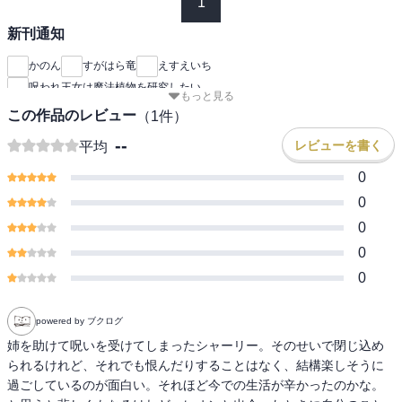
1
新刊通知
かのん
すがはら竜
えすえいち
呪われ王女は魔法植物を研究したい
もっと見る
この作品のレビュー
（
1
件）
--
レビューを書く
平均
0
0
0
0
0
powered by ブクログ
姉を助けて呪いを受けてしまったシャーリー。そのせいで閉じ込め
られるけれど、それでも恨んだりすることはなく、結構楽しそうに
過ごしているのが面白い。それほど今での生活が辛かったのかな。