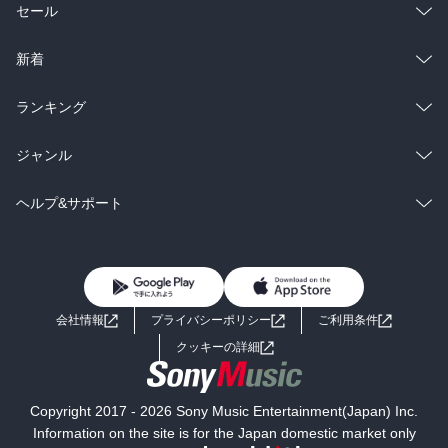
総合
コミック
セール
ラノベ
小説
総合
コミック
新着
雑誌・グラビア
ビジネス・実用
ラノベ
小説
総合
コミック
ランキング
BL・TL
雑誌・グラビア
ビジネス・実用
ラノベ
小説
総合
コミック
ジャンル
BL・TL
雑誌・グラビア
ビジネス・実用
ラノベ
小説
コミック
男性コミック
ヘルプ&サポート
BL・TL
雑誌・グラビア
ビジネス・実用
女性コミック
コミック誌
初めての方へ
ヘルプ
BL・TL
ライトノベル
男子向けラノベ
よくあるご質問
お問い合わせ
会社情報
プライバシーポリシー
ご利用条件
女子向けラノベ
小説
利用規約
クッキーの詳細
国内小説
海外小説
Copyright 2017 - 2026 Sony Music Entertainment(Japan) Inc.
ミステリー
SF
Information on the site is for the Japan domestic market only