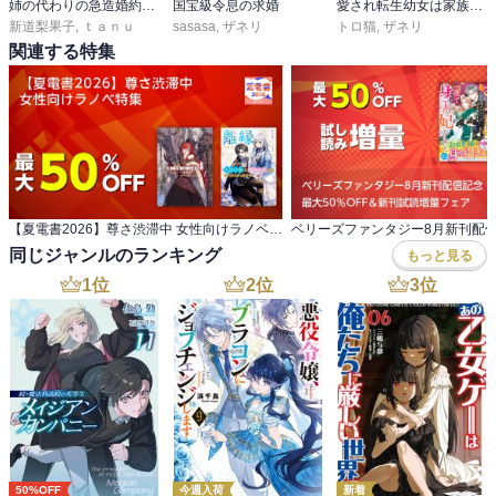
姉の代わりの急造婚約者ですが、辺境の領地で幸せになります！
国宝級令息の求婚
愛され転生幼女は家族のために辺境領地を救います！【電子限定SS付き】
新道梨果子
,
ｔａｎｕ
sasasa
,
ザネリ
トロ猫
,
ザネリ
関連する特集
【夏電書2026】尊さ渋滞中 女性向けラノベ特集
同じジャンルのランキング
もっと見る
1
位
2
位
3
位
50%OFF
今週入荷
新着