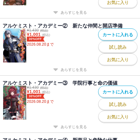
お気に入り
あらすじを見る
【目次】
一話 実力の証明方法
アルケミスト・アカデミー② 新たな仲間と開店準備
二話 事前準備と再会
¥
1,430
(税込)
三話 閉ざされた廃村
¥
1,001
カートに入れる
(税込)
30%OFF
四話 見習い騎士の駆け込み所
2026.08.20
まで
試し読み
書籍版特典ＳＳ
お気に入り
エルダー・ボアの冀望
あらすじを見る
アルケミスト・アカデミー③ 学院行事と命の価値
¥
1,430
(税込)
¥
1,001
カートに入れる
(税込)
30%OFF
2026.08.20
まで
試し読み
お気に入り
あらすじを見る