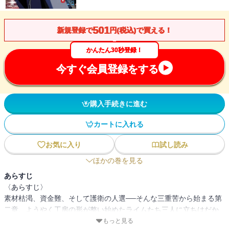
501
新規登録で
円(税込)で買える！
かんたん30秒登録！
今すぐ会員登録をする
購入手続きに進む
カートに入れる
お気に入り
試し読み
ほかの巻を見る
あらすじ
〈あらすじ〉
素材枯渇、資金難、そして護衛の人選──そんな三重苦から始まる第
二章。ようやく工房の形が整い始めたライムたち三人に立ちはだか
るのは、「在庫ゼロ」の現実だった。調合するにも採取するにも、
もっと見る