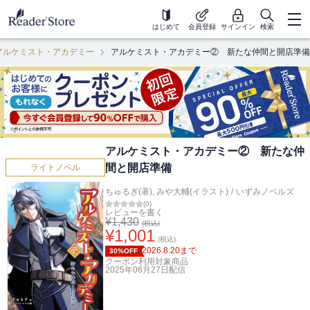
はじめて
会員登録
サインイン
検索
アルケミスト・アカデミー
アルケミスト・アカデミー② 新たな仲間と開店準備
アルケミスト・アカデミー② 新たな仲
間と開店準備
ライトノベル
ちゅるぎ(著)
,
みや大輔(イラスト)
/
いずみノベルズ
(
0
)
レビューを書く
¥
1,430
(税込)
¥
1,001
(税込)
2026.8.20
まで
30%OFF
クーポン利用対象商品
2025年06月27日
配信