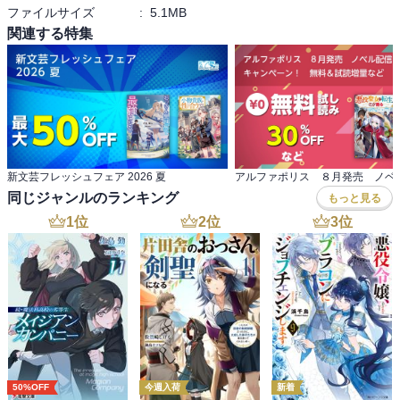
ファイルサイズ
:
5.1MB
関連する特集
新文芸フレッシュフェア 2026 夏
同じジャンルのランキング
もっと見る
1
位
2
位
3
位
50%OFF
今週入荷
新着