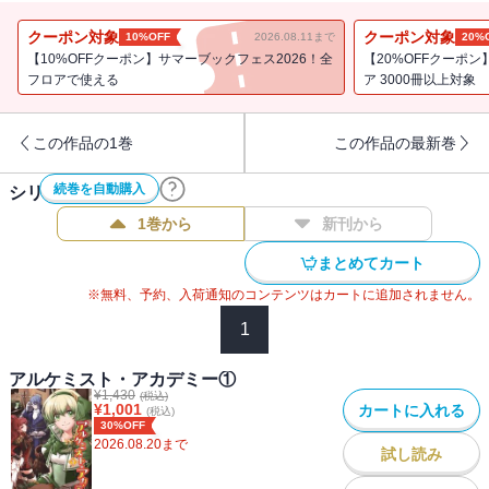
とにかく素材がない。買えば工房資金が吹っ飛び、節約すれば運営
に支障が出る。ならば――山へ行くしかない！
クーポン対象
クーポン対象
10%OFF
2026.08.11まで
20%
だが、採取ひとつにしても難題は山積み。騎士科の訓練と時期が被
【10%OFFクーポン】サマーブックフェス2026！全
【20%OFFクーポ
れば森は使えず、冒険者ギルドの情報は信用ならず、護衛も雇えな
フロアで使える
ア 3000冊以上対象
い。そんな中、現れたのはまさかの「シスター」。その正体は大剣
を振るう元戦闘職。採用をめぐって交渉が始まり、ついには教会ま
この作品の1巻
この作品の最新巻
でも巻き込む大騒動に。
一方、ライムに届いた一通の手紙が物語に波紋を広げる。送り主
続巻を自動購入
シリーズ作品(
5
件)
は、王国が誇る召喚科のエリート、名門ミーノット家のディルク
ス。内容はたった一言――「やっと会えるな」。差出人の意図は不
1巻から
新刊から
明、しかし学院には束になった護衛希望届が提出されてい
まとめてカート
て・・・・・・？
材料も人間関係も癖の強いこの世界で、果たしてライムたちは「店
※無料、予約、入荷通知のコンテンツはカートに追加されません。
を開く」ことができるのか。採取、調合、販売、そして貴族の陰謀
1
まで入り乱れる、錬金術師の学園スローライフ（の皮を被ったサバ
イバル）が、ここに加速する！
アルケミスト・アカデミー①
¥
1,430
(税込)
¥
1,001
カートに入れる
(税込)
〈著者からの一言〉
30%OFF
新しい素材に新しいモンスターや魔物をガッツリ添えた二巻目！
2026.08.20
まで
試し読み
素敵なイラストとアルケミスト・アカデミーの世界を楽しんで頂け
れば嬉しいです。