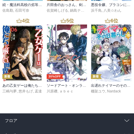
続・魔法科高校の劣等生 メイジアン・カンパニー(11)
片田舎のおっさん、剣聖になる 11 ～ただの田舎の剣術師範だったのに、大成した弟子たちが俺を放ってくれない件～
悪役令嬢、ブラコンにジョブチェンジします９【電子特典付き】
佐島勤
,
石田可奈
佐賀崎しげる
,
鍋島テツヒロ
浜千鳥
,
八美☆わん
4
位
5
位
6
位
新着
30%OFF
新着
あの乙女ゲーは俺たちに厳しい世界です 6
ソードアート・オンライン29 ユナイタル・リングVIII
出遅れテイマーのその日暮らし 16
三嶋与夢
,
悠井もげ
,
孟達
川原礫
,
ａｂｅｃ
棚架ユウ
,
Nardack
フロア