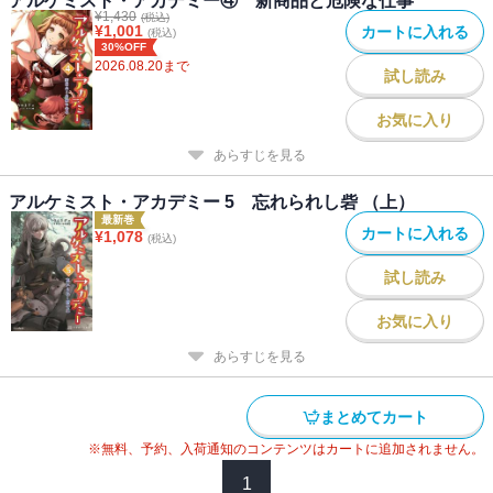
アルケミスト・アカデミー④ 新商品と危険な仕事
¥
1,430
(税込)
¥
1,001
カートに入れる
(税込)
30%OFF
2026.08.20
まで
試し読み
お気に入り
あらすじを見る
アルケミスト・アカデミー 5 忘れられし砦 （上）
最新巻
カートに入れる
¥
1,078
(税込)
試し読み
お気に入り
あらすじを見る
まとめてカート
※無料、予約、入荷通知のコンテンツはカートに追加されません。
1