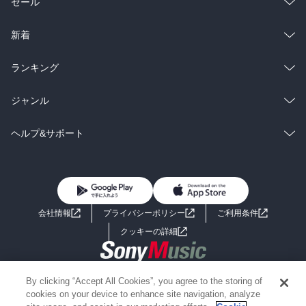
総合
コミック
セール
ラノベ
小説
総合
コミック
新着
雑誌・グラビア
ビジネス・実用
ラノベ
小説
総合
コミック
ランキング
BL・TL
雑誌・グラビア
ビジネス・実用
ラノベ
小説
総合
コミック
ジャンル
BL・TL
雑誌・グラビア
ビジネス・実用
ラノベ
小説
コミック
男性コミック
ヘルプ&サポート
BL・TL
雑誌・グラビア
ビジネス・実用
女性コミック
コミック誌
初めての方へ
ヘルプ
BL・TL
ライトノベル
男子向けラノベ
よくあるご質問
お問い合わせ
会社情報
プライバシーポリシー
ご利用条件
女子向けラノベ
小説
利用規約
クッキーの詳細
国内小説
海外小説
Copyright 2017 - 2026 Sony Music Entertainment(Japan) Inc.
By clicking “Accept All Cookies”, you agree to the storing of
ミステリー
SF
Information on the site is for the Japan domestic market only
cookies on your device to enhance site navigation, analyze
powered by