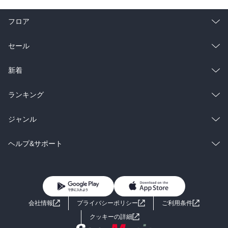
フロア
総合
コミック
セール
ラノベ
小説
総合
コミック
新着
雑誌・グラビア
ビジネス・実用
ラノベ
小説
総合
コミック
ランキング
BL・TL
雑誌・グラビア
ビジネス・実用
ラノベ
小説
総合
コミック
ジャンル
BL・TL
雑誌・グラビア
ビジネス・実用
ラノベ
小説
コミック
男性コミック
ヘルプ&サポート
BL・TL
雑誌・グラビア
ビジネス・実用
女性コミック
コミック誌
初めての方へ
ヘルプ
BL・TL
ライトノベル
男子向けラノベ
よくあるご質問
お問い合わせ
会社情報
プライバシーポリシー
ご利用条件
女子向けラノベ
小説
利用規約
クッキーの詳細