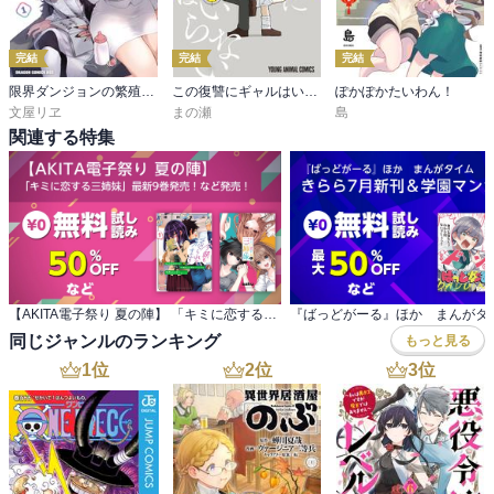
完結
完結
完結
限界ダンジョンの繁殖事情
この復讐にギャルはいらない
ぽかぽかたいわん！
文屋リヱ
まの瀬
島
関連する特集
【AKITA電子祭り 夏の陣】 「キミに恋する三姉妹」最新9巻発売！など発売！
同じジャンルのランキング
もっと見る
1
位
2
位
3
位