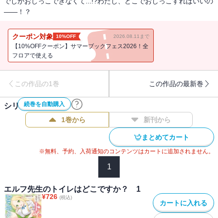
でしかおしっこできなくて...!?わたし、どこでおしっこすればいいの
――！？
クーポン対象
10%OFF
2026.08.11まで
【10%OFFクーポン】サマーブックフェス2026！全
フロアで使える
この作品の1巻
この作品の最新巻
続巻を自動購入
シリーズ作品(
2
件)
1巻から
新刊から
まとめてカート
※無料、予約、入荷通知のコンテンツはカートに追加されません。
1
エルフ先生のトイレはどこですか？ 1
¥
726
(税込)
カートに入れる