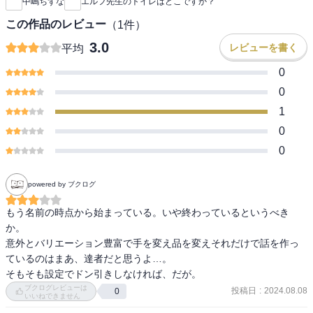
中嶋ちずな
エルフ先生のトイレはどこですか？
この作品のレビュー
（
1
件）
3.0
レビューを書く
平均
0
0
1
0
0
powered by ブクログ
もう名前の時点から始まっている。いや終わっているというべき
か。

意外とバリエーション豊富で手を変え品を変えそれだけで話を作っ
ているのはまあ、達者だと思うよ…。

そもそも設定でドン引きしなければ、だが。
ブクログレビューは
投稿日
:
2024.08.08
0
いいねできません