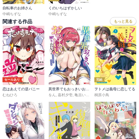
自転車のお姉さん
くのいちはずかしい
中嶋ちずな
中嶋ちずな
関連する作品
もっと見る
セールあり
完結
恋はあえての逆バニー
異世界でもおっきいおっぱいに触りたい！アンソロジーコミック
ヲトメは義母に恋してる
むねひろ
をん
,
嘉村夕壱
,
亀吉いちこ
,
桐原小鳥
小菅野テント
,
鈴音れな
,