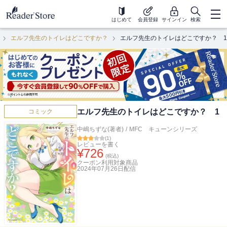
はじめて
会員登録
サインイン
検索
エルフ先生のトイレはどこですか？
エルフ先生のトイレはどこですか？ 1
エルフ先生のトイレはどこですか？ 1
コミック
中嶋ちずな(著者)
/
MFC キューンシリーズ
(
1
)
レビューを書く
¥
726
(税込)
クーポン利用対象商品
2024年07月26日
配信