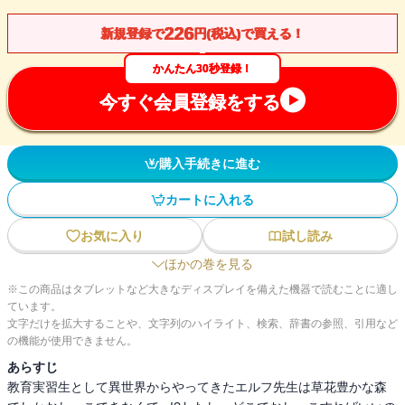
226
新規登録で
円(税込)で買える！
かんたん30秒登録！
今すぐ会員登録をする
購入手続きに進む
カートに入れる
お気に入り
試し読み
ほかの巻を見る
※この商品はタブレットなど大きなディスプレイを備えた機器で読むことに適し
ています。
文字だけを拡大することや、文字列のハイライト、検索、辞書の参照、引用など
の機能が使用できません。
あらすじ
教育実習生として異世界からやってきたエルフ先生は草花豊かな森