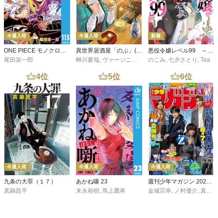
今週入荷
今週入荷
新着
ONE PIECE モノクロ版 115
異世界居酒屋「のぶ」(22)
悪役令嬢レベル99 ～私は裏ボスですが魔王ではありません～ その６
尾田栄一郎
蝉川夏哉
,
ヴァージニア二等兵
のこみ
,
転
,
七夕さとり
,
Tea
4
位
5
位
6
位
今週入荷
今週入荷
今週入荷
九条の大罪（１７）
あかね噺 23
週刊少年マガジン 2026年36・37号[2026年8月5日発売]
真鍋昌平
末永裕樹
,
馬上鷹将
金城宗幸
,
ノ村優介
,
真島ヒロ