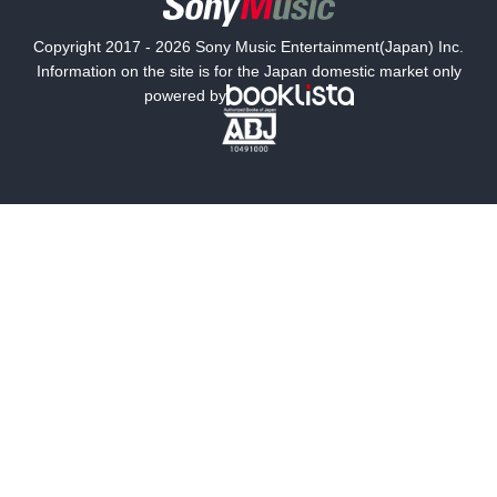
国内小説
海外小説
Copyright 2017 - 2026 Sony Music Entertainment(Japan) Inc.
ミステリー
SF
Information on the site is for the Japan domestic market only
powered by
歴史・時代小説
文学
雑誌
グラビア写真集
ボーイズラブ
ティーンズラブ
人文・思想・歴史
社会・政治・法律
ビジネス・経済
サイエンス・テクノロジー
コンピュータ・情報
くらし・家庭
料理・酒
ファッション・美容・ダイエット
ホビー&カルチャー
スポーツ・アウトドア