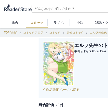
総合
コミック
ラノベ
小説
雑誌・
TOP(総合)
コミックフロア
コミック
男性コミック
エルフ先生の
エルフ先生のト
中嶋ちずな
/
KADOKAWA
作品詳細ページへ戻る
総合評価
（
1
件）