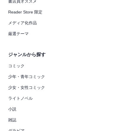
書店員オススメ
Reader Store 限定
メディア化作品
厳選テーマ
ジャンルから探す
コミック
少年・青年コミック
少女・女性コミック
ライトノベル
小説
雑誌
グラビア