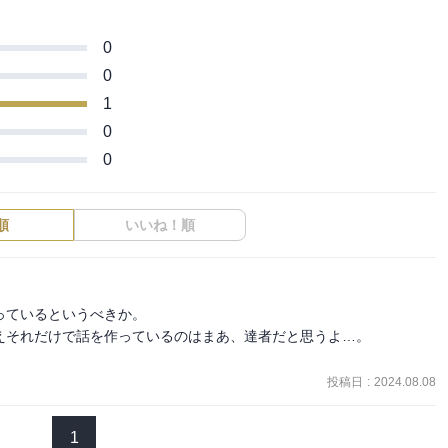
0
0
1
0
0
順
いいね！順
ているというべきか。

それだけで話を作っているのはまあ、達者だと思うよ…。

投稿日
:
2024.08.08
1