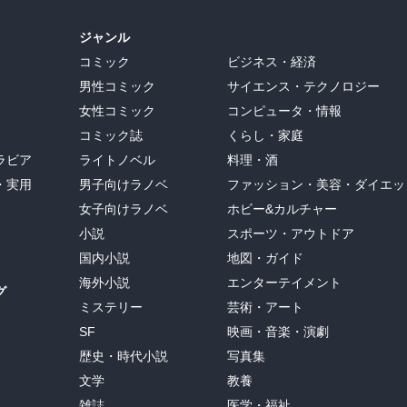
ジャンル
コミック
ビジネス・経済
男性コミック
サイエンス・テクノロジー
女性コミック
コンピュータ・情報
コミック誌
くらし・家庭
ラビア
ライトノベル
料理・酒
・実用
男子向けラノベ
ファッション・美容・ダイエッ
女子向けラノベ
ホビー&カルチャー
小説
スポーツ・アウトドア
国内小説
地図・ガイド
海外小説
エンターテイメント
グ
ミステリー
芸術・アート
SF
映画・音楽・演劇
歴史・時代小説
写真集
文学
教養
雑誌
医学・福祉