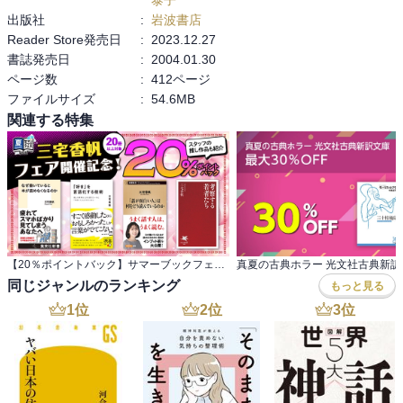
出版社
:
岩波書店
『あれだけの悲惨と混乱の最中にありながら、なぜ、日本は無秩序
Reader Store発売日
:
2023.12.27
と無縁であったのか？　あれだけの激しい戦闘のあとに、なぜ、占
書誌発売日
:
2004.01.30
領者に対する暴力がまったく発生しなかったのか？　どのような事
ページ数
:
412ページ
情によって、日本人はあの苦難を乗り越え、多様な創造性を発揮し
ファイルサイズ
:
54.6MB
て「やり直す」ことができたのか？　戦後日本では、いったいどん
関連する特集
な心理的、制度的、法的な変革、それも重要かつ永続的な変革が起
こったのか？』

これらは、私にとっては、もちろんおなじみの疑問でもある。これ
を、「だから日本人は素晴らしい国民、世界でも類を見ない勤勉な
国民」などという文脈で続ける人が多くて、その偏狭で視野が狭い
ナショナリズムにイラっとさせられることも多々ある。

でも、著者はこうした質問に、さらにこう続ける。

【20％ポイントバック】サマーブックフェス 三宅香帆フェア開催記念！約20冊対象
『戦後初期の「アメリカ」は、イラク占領に苦しみながら、グロー
同じジャンルのランキング
もっと見る
バルな「自由市場」の帝国を築こうとしている今のアメリカと、ど
1
位
2
位
3
位
こがどう違っているのか？』

私はこの部分でかなりびっくりした。

今のイラクの状況と、戦後の日本を結び付けて考えたことなどなか
ったから。
