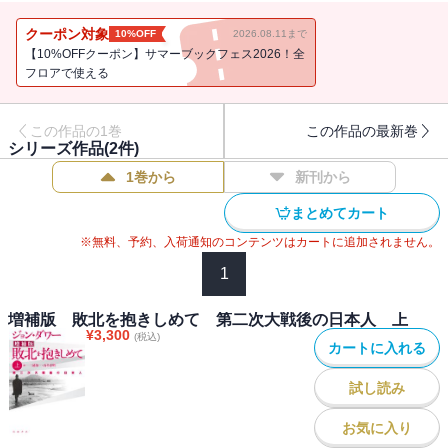
ィジュアル史料と文字史料が織り成す陰影深い戦後史像の誕生．
クーポン対象
10%OFF
2026.08.11まで
【10%OFFクーポン】サマーブックフェス2026！全
フロアで使える
この作品の1巻
この作品の最新巻
シリーズ作品(
2
件)
1巻から
新刊から
まとめてカート
※無料、予約、入荷通知のコンテンツはカートに追加されません。
1
増補版 敗北を抱きしめて 第二次大戦後の日本人 上
¥
3,300
(税込)
カートに入れる
試し読み
お気に入り