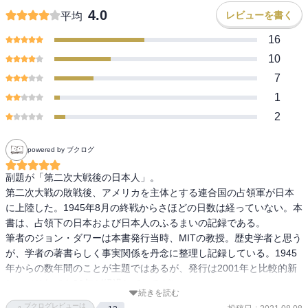
4.0
レビューを書く
平均
16
10
7
1
2
powered by ブクログ
副題が「第二次大戦後の日本人」。

第二次大戦の敗戦後、アメリカを主体とする連合国の占領軍が日本
に上陸した。1945年8月の終戦からさほどの日数は経っていない。本
書は、占領下の日本および日本人のふるまいの記録である。

筆者のジョン・ダワーは本書発行当時、MITの教授。歴史学者と思う
が、学者の著書らしく事実関係を丹念に整理し記録している。1945
年からの数年間のことが主題ではあるが、発行は2001年と比較的新
しい（それでも20年が経過しているが）。

続きを読む
本書の説明にも書かれているし、本文中の筆者の筆の運び方もそう
ブクログレビューは