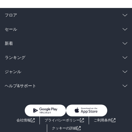
ながら。

こういう思考の旅はとても楽しいです。

フロア
当時について、知らない事実ばかりだったと言ってもよい。

総合
コミック
セール
物不足だったことはもちろん聞いているけれども、ここまで長期に
わたって深刻な飢えがあったとは全く理解していなかったし、その
ラノベ
小説
一方で、立場を利用して富を蓄えた人が多くいたことも衝撃だっ
総合
コミック
新着
た。パンパンが果たした役割も影響も、この本を読むまではよく分
かっていなかった。

雑誌・グラビア
ビジネス・実用
ラノベ
小説
総合
コミック
ランキング
マッカーサーに宛てて、一般の人々から手紙が押し寄せたというの
もかなり驚かされた。

BL・TL
雑誌・グラビア
ビジネス・実用
ラノベ
小説
総合
コミック
ジャンル
そして、一番衝撃だったのは、やっぱり天皇陛下にまつわる部
BL・TL
雑誌・グラビア
ビジネス・実用
ラノベ
小説
コミック
男性コミック
ヘルプ&サポート
分・・・

天皇陛下が、国民の命ごいのために、単身GHQへ乗り込んでいっ
BL・TL
雑誌・グラビア
ビジネス・実用
女性コミック
コミック誌
初めての方へ
ヘルプ
て、すべての責任を取ろうとしたとかいう神話を、まさに私も教え
込まれておりました。

BL・TL
ライトノベル
男子向けラノベ
よくあるご質問
お問い合わせ
会社情報
プライバシーポリシー
ご利用条件
これまで、海外の方から、何度か雑談などで天皇制についてどう思
女子向けラノベ
小説
利用規約
うか聞かれたことがあるが、この本を読むと、海外の方々の質問の
クッキーの詳細