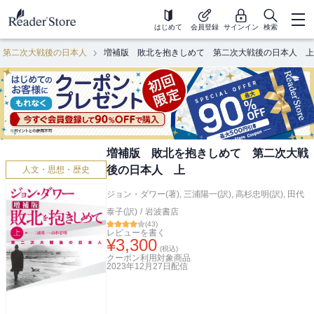
はじめて
会員登録
サインイン
検索
 第二次大戦後の日本人
増補版 敗北を抱きしめて 第二次大戦後の日本人 上
増補版 敗北を抱きしめて 第二次大戦
後の日本人 上
人文・思想・歴史
ジョン・ダワー(著)
,
三浦陽一(訳)
,
高杉忠明(訳)
,
田代
泰子(訳)
/
岩波書店
(
43
)
レビューを書く
¥
3,300
(税込)
クーポン利用対象商品
2023年12月27日
配信