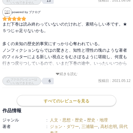
投稿日
:
2021.08.08
13
だが、この時期の日本・日本人について、筆者は、「勝者による上
いいねできません
からの革命に、敗北を抱きしめながら民衆が力強く呼応した奇蹟的
powered by ブクログ
な敗北の物語」としてとらえている。

同時代に生きていたわけではないので、時代の感覚までは分からな
まだ下巻は読み終わっていないのだけれど、素晴らしい本です。★
いのであるが、本書を読む限り、日本人一般は終戦からマッカーサ
５つじゃ足りないかも。

ー占領軍の占領を、ある程度抵抗感なく、受け入れていたように思
える。それは表面上はともかく、戦争および戦争を戦うための日本
多くの未知の歴史的事実にすっかり心奪われている。

軍の生活全般におけるしめつけや経済的窮乏、さらには、度重なる
ノンフィクションならではの驚きと、知性と理性の塊のような著者
市街地の爆撃による設備的・人的な被害に対して、当時の日本人は
のフィルターによる新しい視点とをむさぼるように堪能し、何度も
実際には飽き飽きしていたのではないかと思うからである。

行きつ戻りつしているので、いまだ下巻の途中。いったいいつから
そういった気分の中での米軍による占領を、様々な側面から描写・
読んでいるんだという感じですが・・・

記録しており、とても興味深い。下巻を引き続き読む予定。
続きを読む
ブクログレビューは
投稿日
:
2021.05.12
6
上巻は、「増補版の序文」から始まり、「日本の読者へ」と続き、
いいねできません
謝辞と目次を挟んで、さらに本来の「序」があるという構成で、本
文が始まるまでに前書きのようなものがいくつもあって、ちょっと
すべてのレビューを見る
驚くのだけど、実のところ、この一連の序文が特に素晴らしかっ
た。

作品情報
ジャンル
:
人文・思想・歴史
-
歴史・地理
著者は、この前書きのパートで、いくつかこの本の命題ともいうべ
著者
:
ジョン・ダワー
,
三浦陽一
,
高杉忠明
,
田代
き疑問を投げかけている。

泰子