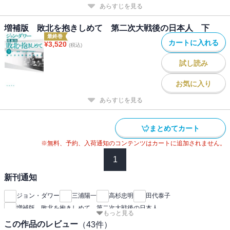
あらすじを見る
増補版 敗北を抱きしめて 第二次大戦後の日本人 下
最終巻
カートに入れる
¥
3,520
(税込)
試し読み
お気に入り
あらすじを見る
まとめてカート
※無料、予約、入荷通知のコンテンツはカートに追加されません。
1
新刊通知
ジョン・ダワー
三浦陽一
高杉忠明
田代泰子
増補版 敗北を抱きしめて 第二次大戦後の日本人
もっと見る
この作品のレビュー
（
43
件）