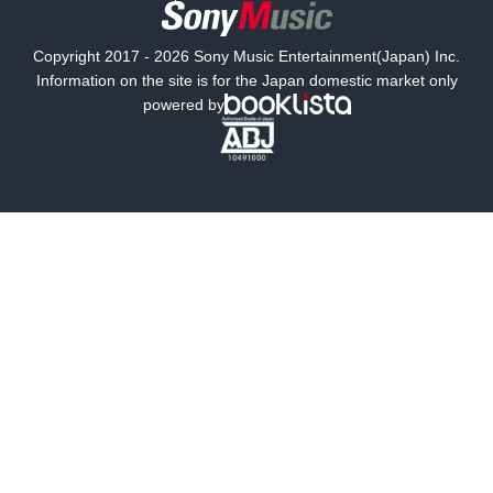
意味がなんとなく理解できた、、、、ような気がする。

国内小説
海外小説
（「地味で勤勉ないい人たちよ～」などと答えていた私のまぬけっ
ぷり・・・彼らが聞きたかったのはそういうことではなかったはず
Copyright 2017 - 2026 Sony Music Entertainment(Japan) Inc.
だ。笑）

ミステリー
SF
Information on the site is for the Japan domestic market only
powered by
天皇制については、今も別に否定的ではありませんが、戦中戦後を
歴史・時代小説
文学
通して天皇が果たした役割については、つくづくと考えさせられ
た。

雑誌
グラビア写真集
裕仁は少なくとも辞任すべきだったのではないか、というのが著者
の見解でしょうが、冷静に振り返ってみれば、確かにそうだろうな
ボーイズラブ
ティーンズラブ
と思う。歴史に if はないし、マッカーサーがやっぱり正しいのかも
しれませんが。

人文・思想・歴史
社会・政治・法律
このあたりは、BS-TBSの「関口宏のもう一度！近現代史」を見なが
ら、引き続き考えたいと思う。（いい番組です～！　毎週楽しみに
ビジネス・経済
サイエンス・テクノロジー
見てます）

コンピュータ・情報
くらし・家庭
ちなみに、天皇とマッカーサーに関する記述のクライマックスは上
巻ではなく下巻にある。

料理・酒
ファッション・美容・ダイエット
上巻よりも下巻の方が、GHQと日本の政治家たちとの裏事情をより
えぐり出していて、よりエキサイティングです。（上巻は主に、敗
ホビー&カルチャー
スポーツ・アウトドア
戦時の日本全体の事情と、一般市民たちのリアクションが記されて