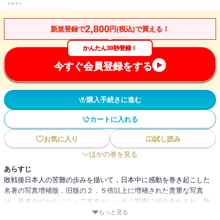
2,800
新規登録で
円(税込)で買える！
かんたん30秒登録！
今すぐ会員登録をする
購入手続きに進む
カートに入れる
お気に入り
試し読み
ほかの巻を見る
あらすじ
敗戦後日本人の苦難の歩みを描いて，日本中に感動を巻き起こした
名著の写真増補版．旧版の２．５倍以上に増補された貴重な写真
は，著者みずからによって本文といっそう緊密に組み合わされ，敗
北を抱きしめて立ち上がった民衆の類まれな経験を語り尽くす．ヴ
もっと見る