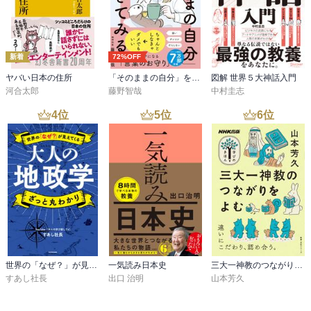
日本はイラクとは、国民性も気候も文化も歴史も全然違うし時代も
違うから、と言えばそうなのかもしれないけれども、考えてみれ
ば、共通点はある。（今までまったくそんな風に考えたことがなか
新着
72%OFF
ったので、私はここで初めて共通点に思い至る）

ヤバい日本の住所
「そのままの自分」を生きてみる 精神科医が教える自分を責めない気持ちの整理術 (特装版)
図解 世界５大神話入門
当時の日本は "神"（＝天皇）の名の下にジハードを戦い、投降する
河合太郎
藤野智哉
中村圭志
よりは死を選び、自爆攻撃も行った。

4
位
5
位
6
位
敗北後は、対戦相手アメリカの「軍」に支配されていた。

もちろん両国とも白人の国ではない。

『今日のイラクの状況は、戦後の日本を理解するうえで新しい光を
投げかけてもいる。イラク占領は、日本占領と根本的に違ってい
る』と著者は書いている。

さらに、『われわれの歴史への問いは、われわれが置かれた状況に
応じて変化する』と。

そして、本文に入るわけである。

世界の「なぜ？」が見えてくる 大人の地政学 ざっと丸わかり
一気読み日本史
三大一神教のつながりをよむ
ということで、本文を読みながら、私の思考はしばしば今現在の政
すあし社長
出口 治明
山本芳久
治や社会状況と当時を行ったりきたりした。

今の私たちは、歴史へ何を問いかければいいんだろう？などと考え