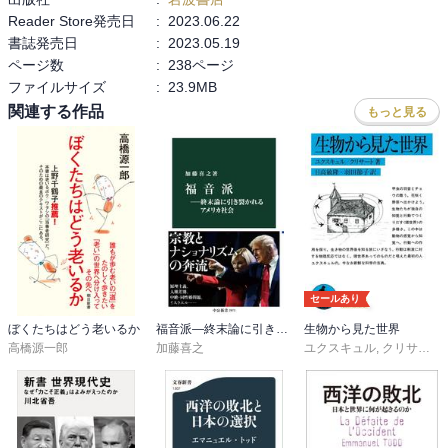
　３ＤＭＲＩやＡＩなどの技術を駆使した名画の分析研究も盛んで
Reader Store発売日
:
2023.06.22
す。

書誌発売日
:
2023.05.19
ページ数
:
238ページ
　このような現代の状況にあっても、高階先生の美術批評は一時代
ファイルサイズ
:
23.9MB
を築いた金字塔です。岩波新書がカラー版を2023年に発行したこと
関連する作品
もっと見る
も証と言えるでしょう。

（『 Ⅱ - 印象派からピカソまで』も同年6月に発行されています。）

　ぜひ、新書というサイズの利点を活かして本書をバッグに入れ、
紅葉鮮やかな日当たりの良い公園や、落ち着いた雰囲気のカフェな
どでページを繰っていただきたいと思います。

　超一流のキュレーターが企画した展覧会を、最高の解説者の話を
聞きながら観覧するようなものですから。

セールあり
ぼくたちはどう老いるか
福音派―終末論に引き裂かれるアメリカ社会
生物から見た世界
高橋源一郎
加藤喜之
ユクスキュル
,
クリサート
,