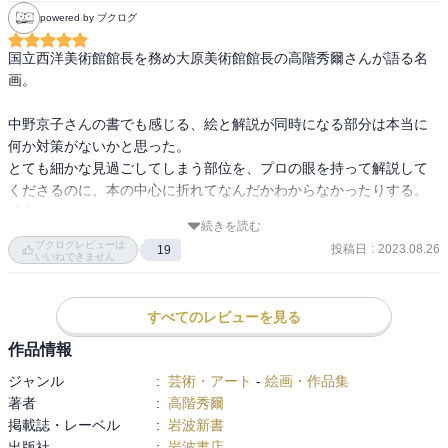
　丁寧に作品の解説をしていらっしゃいました。

powered by ブクログ
　その語り口はエレガントで、時にはお洒落な冗談もおっしゃる。

　子どものくせに、知的なものを精一杯背伸びして吸収しようとし
国立西洋美術館館長を務め大原美術館館長の高階秀爾さんが語る名
ていた当時のわたしには分かりませんでしたが、後に、これがエス
画。

プリというものだと知りました。

中野京子さんの書でも感じる、絵と解説が同時になる部分は本当に
何か対策がないかと思った。

　この本の初版は1969年10月。カラー版の本書は2023年5月に発行
とても細かな見過ごしてしまう部位を、プロの眼を持って解説して
されています。

くださるのに、本の中心に折れてなんだかわからなかったりする。
作品の批評は微に入り細に及び、膨大な知識と緻密な研究成果から
残念でならない。

解説されています。

続きを読む
ブクログレビューは
　美術作品の部分を捉えて仔細に描写していく筆致は、まるでフラ
投稿日
:
2023.08.26
19
絵の上手さから見過ごしてしまうちょっとした細工に気付いて驚き
いいねできません
ンス近代ロマン派作家のユゴーやバルザックの背景描写を読んでい
と納得に至る。この感覚は本当に素晴らしい。展覧会でも音声ガイ
るように的確であり流麗です。

ドがメジャーになったが、こうした本の力でもっともっと深く好き
　また、西洋文化の基盤となっているキリスト教の秘蹟やギリシア
すべてのレビューを見る
な絵が見つかり他の絵を見た時にもその眼その視点が楽しみをもた
哲学から連なる2500年間の思想背景も併せて説明してくださってい
らす。
作品情報
ます。

ジャンル
:
芸術・アート
-
絵画・作品集
　20世紀末以降、美術批評や美学の潮流は様々に分化し、作品もデ
著者
:
高階秀爾
ジタル技術（死語か？）を取り入れたインタラクティブな現代アー
掲載誌・レーベル
:
岩波新書
トが拡張しています。

出版社
:
岩波書店