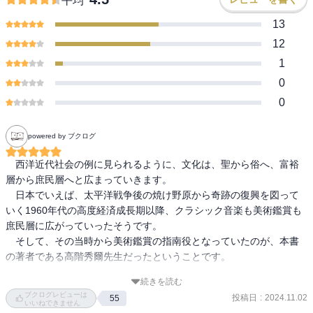
平均
13
12
1
0
0
powered by ブクログ
　西洋近代社会の例に見られるように、文化は、聖から俗へ、富裕
層から庶民層へと広まっていきます。

　日本でいえば、太平洋戦争後の焼け野原から奇跡の復興を図って
いく1960年代の高度経済成長期以降、クラシック音楽も美術鑑賞も
庶民層に広がっていったそうです。

　そして、その当時から美術鑑賞の指南役となっていたのが、本書
の著者である高階秀爾先生だったということです。

続きを読む
　わたしが、高階先生を知ったのは、ＮＨＫ教育テレビ（今のＥテ
ブクログレビューは
投稿日
:
2024.11.02
55
レね）の「日曜美術館」という番組でした。

いいねできません