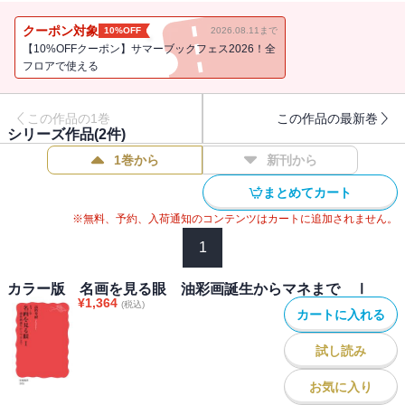
生からマネまで，一五人の画家と一五の名画を丁寧に解説する．
クーポン対象
10%OFF
2026.08.11まで
【10%OFFクーポン】サマーブックフェス2026！全
フロアで使える
この作品の1巻
この作品の最新巻
シリーズ作品(
2
件)
1巻から
新刊から
まとめてカート
※無料、予約、入荷通知のコンテンツはカートに追加されません。
1
カラー版 名画を見る眼 油彩画誕生からマネまで Ⅰ
¥
1,364
(税込)
カートに入れる
試し読み
お気に入り