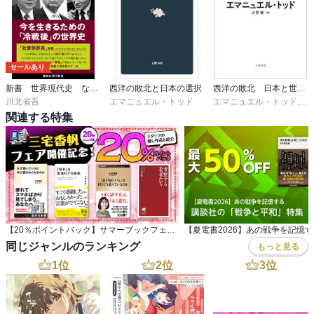
セールあり
新書 世界現代史 なぜ「力こそ正義」はよみがえったのか
西洋の敗北と日本の選択
西洋の敗北 日本と世界に何が起きるのか
川北省吾
エマニュエル・トッド
エマニュエル・トッド
,
大
関連する特集
【20％ポイントバック】サマーブックフェス 三宅香帆フェア開催記念！約20冊対象
同じジャンルのランキング
もっと見る
1
位
2
位
3
位