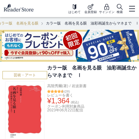
はじめて
会員登録
サインイン
検索
カラー版 名画を見る眼
カラー版 名画を見る眼 油彩画誕生からマネまで Ⅰ
カラー版 名画を見る眼 油彩画誕生か
らマネまで Ⅰ
芸術・アート
高階秀爾(著)
/
岩波新書
(
28
)
レビューを書く
¥
1,364
(税込)
クーポン利用対象商品
2023年06月22日
配信