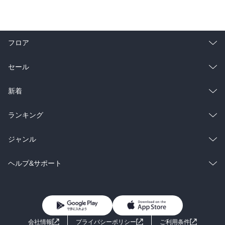
フロア
総合
コミック
セール
ラノベ
小説
総合
コミック
新着
雑誌・グラビア
ビジネス・実用
ラノベ
小説
総合
コミック
ランキング
BL・TL
雑誌・グラビア
ビジネス・実用
ラノベ
小説
総合
コミック
ジャンル
BL・TL
雑誌・グラビア
ビジネス・実用
ラノベ
小説
コミック
男性コミック
ヘルプ&サポート
BL・TL
雑誌・グラビア
ビジネス・実用
女性コミック
コミック誌
初めての方へ
ヘルプ
BL・TL
ライトノベル
男子向けラノベ
よくあるご質問
お問い合わせ
会社情報
プライバシーポリシー
ご利用条件