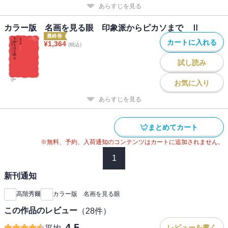
あらすじを見る
カラー版 名画を見る眼 印象派からピカソまで Ⅱ
最終巻
カートに入れる
¥
1,364
(税込)
試し読み
お気に入り
あらすじを見る
まとめてカート
※無料、予約、入荷通知のコンテンツはカートに追加されません。
1
新刊通知
高階秀爾
カラー版 名画を見る眼
この作品のレビュー
（
28
件）
4.5
レビューを書く