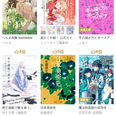
今週入荷
へちま画集 travidebla
超かぐや姫！ 公式ガイドブック ハッピーエンドのその先へ！
手の描き方とポーズアイデア：「見たまま描く」から「思い通りに描く」へ
へちま
ニュータイプ編集部
ふるり
4
位
5
位
6
位
最新巻
死亡遊戯で飯を食う。 アニメ公式ガイドブック
日本美術史
魔法科高校の劣等生 石田可奈画集(3) graduation
ＭＦ文庫Ｊ編集部
佐藤康宏
石田可奈
,
佐島勤