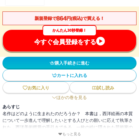
864
新規登録で
円(税込)で買える！
かんたん30秒登録！
今すぐ会員登録をする
購入手続きに進む
カートに入れる
お気に入り
試し読み
ほかの巻を見る
あらすじ
名作はどのように生まれたのだろうか？ 本書は，西洋絵画の本質
について一歩進んで理解したいとする人びとの願いに応えて執筆さ
れた，西洋美術鑑賞の手引きである．一枚の絵に隠された芸術家の
意図，精神性を探りながら歴史を一望する．Ⅰ巻では，油彩画の誕
もっと見る