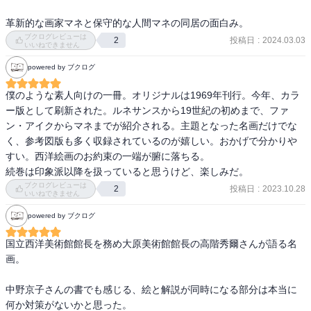
がコメディア・デ・ラルテ（イタリアの軽喜劇）や野外の仮面劇の
ような題材を描いたが、多くの画家たちは、それらの主題を、単に
革新的な画家マネと保守的な人間マネの同居の面白み。
風俗的のものとして描いた。それに対して、ワトーは、作りものの
ブクログレビューは
投稿日
:
2024.03.03
2
いいねできません
演劇の世界を通じて、人生の真実を描いたのである。」

powered by ブクログ
—『カラー版　名画を見る眼　Ⅰ　油彩画誕生からマネまで (岩波新
僕のような素人向けの一冊。オリジナルは1969年刊行。今年、カラ
書)』高階 秀爾著

ー版として刷新された。ルネサンスから19世紀の初めまで、ファ
ン・アイクからマネまでが紹介される。主題となった名画だけでな
く、参考図版も多く収録されているのが嬉しい。おかげで分かりや
「あるいは、そのサラゴサから、アカデミーのコンクールに参加す
すい。西洋絵画のお約束の一端が腑に落ちる。

るという名目のもとにマドリードまで歩いていって、コンクール落
続巻は印象派以降を扱っていると思うけど、楽しみだ。
選後もマドリードで奔放な生活を送っていたが、女のことをめぐっ
ブクログレビューは
て町のならず者と刃傷沙汰を起こし、警察に追われる身となってイ
投稿日
:
2023.10.28
2
いいねできません
タリアに逃亡した、というのもそういう「伝説」のひとつである。 
powered by ブクログ
　そしてイタリアでは、こともあろうに、修道院から尼さんを誘惑
したという罪で死刑になるところを、やっとのことでうまく誤魔化
国立西洋美術館館長を務め大原美術館館長の高階秀爾さんが語る名
して逃げたと伝えられている。 　しかし、このような「伝説」は、
画。

いずれも、何の資料も根拠もなく、いつのまにか何となく口から口
へと伝えられてきたものである。したがって、そのほとんどは、後
中野京子さんの書でも感じる、絵と解説が同時になる部分は本当に
世の創作であるに相違ないが、しかし、そのような「伝説」が生ま
何か対策がないかと思った。

れてくるというところに、ゴヤという異色ある画家の強い個性がう