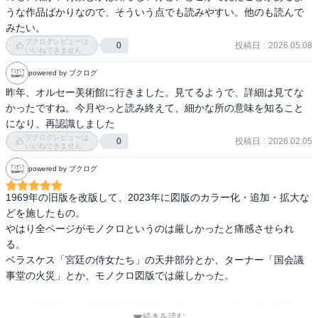
うな作品ばかりなので、そういう点でも読みやすい。他のも読んで
みたい。
ブクログレビューは
投稿日
:
2026.05.08
0
いいねできません
powered by ブクログ
昨年、オルセー美術館に行きました。見てるようで、詳細は見てな
かったですね。今月やっと読み終えて、細かな所の意味を知ること
になり、再認識しました
ブクログレビューは
投稿日
:
2026.02.05
0
いいねできません
powered by ブクログ
1969年の旧版を改版して、2023年に図版のカラー化・追加・拡大な
どを施したもの。

やはり全ページがモノクロというのは厳しかったと痛感させられ
る。

ベラスケス「宮廷の侍女たち」の天井部分とか、ターナー「国会議
事堂の火災」とか、モノクロ図版では厳しかった。

あと、活版だから誤植を修正できないでいるのか、何か深い意図が
続きを読む