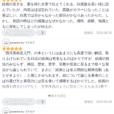
という触覚的効果を目指したものであるが、フェルメールは、視覚
絵画の見方を、要を得た文章で伝えてくれる。白黒版を若い頃に読
的効果だけで自己の世界を完結させることのできる稀有の画家であ
　ぜひ、新書というサイズの利点を活かして本書をバッグに入れ、
んでいたが、内容はほぼ忘れていた。図版がカラーになったことは
ると言ってよい。対象そのものよりもその対象の上の光の効果を体
紅葉鮮やかな日当たりの良い公園や、落ち着いた雰囲気のカフェな
喜ばしい。白黒では分からなかった部分がかなりあったからだ。し
系的に追求したのは、言うまでもなく印象派の画家たちであり、そ
どでページを繰っていただきたいと思います。

かし、初読の時ほどの感激はなぜかなかった。感性、経験、知識と
の点にこそ印象派の「近代性」があったのだが、とすればフェルメ
　超一流のキュレーターが企画した展覧会を、最高の解説者の話を
もに深化してしまったがゆえか。
ールは、二百年も早く、印象派の問題を先取りしていたわけであ
聞きながら観覧するようなものですから。

ブクログレビューは
投稿日
:
2024.08.20
2
る。視覚世界だけに満足することのできなかったセザンヌがモネの
いいねできません
ことを批評して、「モネはただひとつの眼に過ぎない」と断定しな
powered by ブクログ
がら、そのすぐ後で、「だが何と素晴らしい眼だろう」とつけ加え
たのは、結局印象派に対するこの上ない讃辞であった。われわれ
「西洋美術史入門」の本というにはあまりにも高度で深い解説。取
は、同じ讃辞を、「絵画芸術」の芸術家にも捧げなければならない
り上げられている15点の絵画は有名なものばかりですが、絵画の技
であろう。」

法のみならず、神話、歴史、哲学、宗教や音楽に至るまで様々な視
点から論じられていて、まさに「絵画とは全人間的な精神活動（あ
—『カラー版　名画を見る眼　Ⅰ　油彩画誕生からマネまで (岩波新
とがきより）」と感じさせられます。絵について論じる著者のこと
書)』高階 秀爾著

ばの選び方と表現力には舌を巻いて感嘆するばかりでした。絵画の
知識を得るだけでなく、文学作品のように読みごたえもある1冊で
「フェルメールは、決して大きいとは言えないこの自分の画室のな
す。

かに、モデルのみならず、さまざまの小道具を自分の好みのままに
続きを読む
配置して、それらを丹念に眼で愛撫しながら、ゆっくり時間をかけ
ブクログレビューは
投稿日
:
2024.04.29
2
―「オランピア」には、今にも崩れ去ろうとする壮麗な建築を最後
いいねできません
て心ゆくまで描き続けた。彼の家が父親の代から骨董商を営んでい
の一点で辛うじて支えているような緊張感と不安感とがある。
たということは、このような彼にとっては二重の意味で幸運であっ
powered by ブクログ