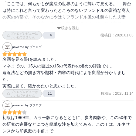
ページちょっとという短さ。不要を省いた洗練された文章家だ。

「ここでは、何もかもが魔法の世界のように輝いて見える。 　舞台
は特にこれと言って変わったところのないフランドルの富裕な商人
なんといっても「その絵について説明する」ことを序盤に行ってい
一巻はファン・アイクからマネまで。個々の作品に焦点を当てた点
の家の内部で、そのなかにやはりフランドル風の礼装をした夫妻
ることが素晴らしい。

描式だが、近代絵画史の流れをつかむのに十分なセレクトである。
が、手を握りあって立っている。部屋の様子は、特に飾り立てたと
当たり前のことと言いたいが、その当たり前を実践することがどれ
続きを読む
も見えぬ質素なものだが、天井から吊り下げられた豪華なシャンデ
だけ難しいか。

ブクログレビューは
投稿日
:
2026.01.03
4
リアや、壁にかけられた凸面鏡、ふたりのあいだの床の上にその一
いいねできません
絵に描かれたことを言語化する作業は手間もかかるし面倒だと思う
端を覗かせる多彩な敷物などに、この家の主人の趣味と財力とがう
が、それを根気強く実践している。また、書き方によっては冗長
powered by ブクログ
かがわれる。しかもそのシャンデリアや敷物や、その他室内のひと
に、つまらないものになりがちだが、そこも手際よく処理している
つひとつの調度品からふたりの人物の衣裳にいたるまで、何と精緻
名画を見る眼Iを読みました。

と感じた。

に、見事に描き上げられていることだろうか。」

マネまでの、15人の巨匠の15の代表作の短めの評論です。

こうした「基礎情報」がないと後に続く記述を読んでもピンとこな
遠近法などの描き方や題材・内容の時代による変遷が分かりまし
い（逆に言うとピンとくるように書いている技術）。

—『カラー版　名画を見る眼　Ⅰ　油彩画誕生からマネまで (岩波新
た。

もちろん、絵そのものの写真も掲載されているのだが、新書サイズ
書)』高階 秀爾著

実際に見て、確かめたいと思いました。
だしモノクロだし1960年代の印刷技術だし、言語的な説明が必須と
ブクログレビューは
いう事情もあるだろう。

投稿日
:
2025.11.14
11
いいねできません
「しかしいずれにしても、油絵の技法の登場が絵画の表現能力を飛
しかし一方で、限られた紙幅なのでそういった「基礎情報」ではな
躍的に高めたことは否定し得ない。そして、その油絵の技法が、フ
powered by ブクログ
く早く本論に進みたいのが人情だ。それをこらえているとも言える
ァン・アイクを中心とするフランドル地方でまず発達したというこ
のだし（前振り、撒き餌だと割り切るのがプロなのか）。

とは、この地方が早くから活発な商業活動を示していたことと無関
初版は1969年。カラー版になるとともに、参考図版や、この50年で
係ではないであろう。商人たちの現実主義的なものの見方というも
の研究の進展などにつき簡単な注を加えてある。このⅠは、ルネサ
というわけで、絵について論じた内容を云々する以前に、文章が良
のが、油絵による写実的表現の大きな支えになっているからであ
ンスから印象派の手前まで

くて感服してしまった。
