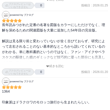
あるのかと勘ぐっていた箇所が誤植だったと確認できた（魔法陣→
ブクログレビューは
投稿日
:
2026.01.25
0
魔方陣と修正されていた）。

いいねできません
powered by ブクログ
カラーになってよりよくなったと思うが、本文の記述内容について
は旧版から素晴らしかったので感想は変わらない。

長年読みつがれた定番の名著を図版をカラーにしただけでなく、理
よって、その感想を再掲しておく。

解を深めるための関連図版を大量に追加した54年目の完全版。

ーーーーーーーーーーーー

読み継がれてきた名著だが、なるほど、格調が高い。

解説は見る限り前と変わっていないが全く古びておらず、研究によ
ファン・アイクからマネまで、15点の名画（画家）をピックアップ
って左右されることのない基本的なところから説いてくれているの
して、各10ページ程度で論じる。

がわかる。単に教科書的というのではなく、ファン・アイクやベラ
スケスの駆使した鏡のギミックなど技巧的に凝った部分にも言及し
それぞれの章（名画）の文章構成には定型がある。

て絵画の愉しさを直に伝えてくれる。

１　その絵で何が描かれているかを述べる。

続きを読む
ブクログレビューは
２　テーマに即した比較対象の絵との類似点・相違点を述べる。

投稿日
:
2026.01.20
0
話の運び方がうまく、一見見た通りの絵だが実は奇妙なところがあ
いいねできません
３　技術的な特長を述べる。

る→その奇妙なところは実は……と意外性のある導入から謎解きす
powered by ブクログ
４　歴史的・宗教的な背景事情との関係に言及する。

るようにテーマやモチーフを教えてくれるので娯楽的な入門書とし
５　結論としてその絵（画家）の現代における価値を述べる。

ても質が高い。

1364

という感じ。もちろん前後することや変化をつけることはあるが、
定型の存在を読者に感じさせながらの変化である。

これに加えて歴史的背景もビシッと要を得ている書き方なので勉強
印象派はドラクロワのモロッコ旅行から生まれたらしい。

「守破離」という印象を与える書きぶりで、そこに格調の高さを感
にもなるが、驚異的なのはこの文章のうまさと解説の情報量で1章15
じた。
