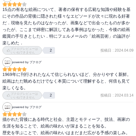
た。というのは、ひとつには彼は、生活のために無理に人びとの趣
15点の有名な絵画について、著者の保有する広範な知識や経験を基
味に投じた絵を描いて売る必要がなかったからであり、もうひとつ
にその作品の背後に隠された様々なエピソードが次々に現れる好著
には、自分の家の商売物のなかから、気に入ったものを持ってきて
だ．現物を見たものはなかったが、画集などで出会ったものが多か
は画面に登場させることができたからである。例えば、彼の作品で
ったが、ここまで綿密に解説してある事例はなかった．今後の絵画
はたいていの場合、奥の壁に、作品全体の主題と関係の深い絵と
鑑賞の手引きとしたい．特にフェルメールの「絵画芸術」の論評が
か、地図がかけられているが、それらは、その時その時に応じて、
楽しめた．
彼が自分の店から持ってきたものである。骨董商と言っても、古画
ブクログレビューは
投稿日
:
2024.04.09
2
の売買を主としていたから、絵はお手のものであったわけだが、そ
いいねできません
のほかに、この作品に見られるように、地図もしばしば登場してく
powered by ブクログ
る。例えば、アムステルダムの国立美術館に所蔵されている「青衣
の女」や、ニューヨークのフリック・コレクションにある「笑う娘
1969年に刊行されたなんて信じられないほど、分かりやすく新鮮。
と士官」の背景に、やはり地図が見える。」

絵画はただ眺めるだけでなく本質について理解すると、何倍も見て
楽しくなる。
—『カラー版　名画を見る眼　Ⅰ　油彩画誕生からマネまで (岩波新
ブクログレビューは
投稿日
:
2024.03.14
2
書)』高階 秀爾著

いいねできません
powered by ブクログ
「ワトーが、ダンクールの芝居をはじめ、当時の演劇世界をしばし
ばテーマとして取り上げているのも、舞台というものが、現実とは
描かれた背後にある時代と社会、主題とモティーフ、技法、画家の
違う束の間の幻を作り出してくれるものだからにほかならない。ロ
生涯を知ることで、絵画の味わいが深まることを知る。

ココ趣味の時代と呼ばれたワトーの時代は、彼以外にも多くの画家
歴史を学ぶことで、絵画の味わいはまだまだ広がる予感の楽しみ。
