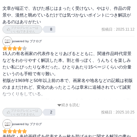
る。 　その意味で、多くの中世以来のシンボル表現の伝統を受け継
内容についても面白いのだけど、50年以上も経った現在の目から見
ぎながら、それらのシンボルを日常的に現実表現のなかにさりげな
文章が端正で、古びた感じはまったく受けない。やはり、作品の背
れば目新しさはないのかもしれないし、もしかすると先行研究をま
く覆い隠し、新しい市民的室内肖像画を創り出したこの「アルノル
景や、漫然と眺めているだけでは気づかないポイントにつき解説が
とめたものでオリジナリティはないのかもしれない。

フィニ夫妻の肖像」は、やはり新しい時代の到来を告げる輝かしい
あるのはありがたい
そういった留保条件がありつつも、★５つ評価にしてしまう。

序曲であったと言ってもよいであろう。」

ブクログレビューは
投稿日
:
2025.11.12
8
いいねできません
ちなみに、本書と正反対に位置付けられるのが洲之内徹だと思う。
—『カラー版　名画を見る眼　Ⅰ　油彩画誕生からマネまで (岩波新
powered by ブクログ
でも私は洲之内も好きなんだよね。
書)』高階 秀爾著

15人の有名画家の代表作をとりあげるとともに、関連作品時代背景
などをわかりやすく解説した本。割と俗っぽく、うんちくを楽しみ
「そのこまかい意味を探るための鍵のひとつは、フローラの後ろに
たい私にぴったりな本だった。ひとりあたり15ページくらいの分量
いる例のニンフである。このニンフは、一見して明らかなように、
というのも手軽で有り難い。

すぐ前にいるフローラ女神とは、あらゆる点で対照的に描かれてい
初版が1969年と50年以上前の本で、画家名や地名などの記載は初版
る。例えば、フローラの衣裳は、ありとあらゆる華やかな花で飾ら
のままだけれど、変化のあったところは章末に追補されていて誠実
れているのに対し、ニンフの衣裳には何の飾りもない。ニンフは後
なつくりをしている。

ろを振り向きながら追跡者の手を逃れようとする不安定なポーズを
またカラー版として刷新されていて、参考として上げられている彫
見せているのに対し、フローラの方は、まっすぐ前を向いたまま、
続きを読む
刻や絵画までカラーで掲載されているのは素晴らしいと思う。
悠然と落ち着いた様子を示している。そして、それに応じて、ふた
ブクログレビューは
投稿日
:
2025.10.25
2
いいねできません
りの表情も、ニンフの方が髪をふり乱して恐れと驚きをあらわして
いるのに、フローラの方は髪にさまざまな花をちりばめてきちんと
powered by ブクログ
盛装しており、何の不安も驚きも見せていない。このようなコント
ラストは、もちろん、ボッティチェルリによってはっきりと意図さ
各時代・各絵画様式を代表する一枚を挙げそれに関する解説の書か