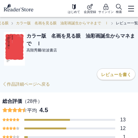
はじめて
会員登録
サインイン
検索
見る眼
カラー版 名画を見る眼 油彩画誕生からマネまで Ⅰ
レビュー一覧
カラー版 名画を見る眼 油彩画誕生からマネま
で Ⅰ
高階秀爾
/
岩波書店
レビューを書く
作品詳細ページへ戻る
総合評価
（
28
件）
4.5
平均
13
12
1