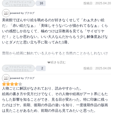
まって、人物もなるべくおたがいに重なりあわないよう、平面的な
ブクログレビューは
投稿日
:
2025.04.20
16
ラファエロ　　　　「小椅子の聖母」

いいねできません
構成をとっていることは、テンペラ画の持つ装飾的効果を強調する
デューラー　　　　「メレンコリア・Ⅰ」

ためには、きわめて適切な構図法であると言える。ボッティチェル
powered by ブクログ
ベラスケス　　　　「宮廷の侍女たち」

リは、ファン・アイクのように鋭く現実のものに肉薄するというよ
美術館でぼんやり絵を眺めるのが好きなくせして「わぁ大きい絵
レンブラント　　　「フローラ」

りも、哀しいまでに美しい理想の美の世界に憧れる抒情詩人だった
だ」「赤い絵だなぁ」「美味しそうなパンが描かれてるなぁ」くら
プーサン　　　　　「サビニの女たちの掠奪」

のである。」

いの感想しか出なくて、極めつけは宗教画を見ても「サイゼリヤ
フェルメール　　　「絵画芸術」

だ！」としか思わない。いい大人なんだからもう少し解像度あげな
ワトー　　　　　　「シテール島の巡礼」

—『カラー版　名画を見る眼　Ⅰ　油彩画誕生からマネまで (岩波新
いとダメだと思い立ち手に取ってみた1冊。

ゴヤ　　　　　　　「裸体のマハ」

書)』高階 秀爾著

ドラクロワ　　　　「アルジェの女たち」

普段から絵画に触れている人からすると当然のことかもしれないけ
ターナー　　　　　「国会議事堂の火災」

「　解剖学は、言うまでもなく、人間の生命の本質とその再生の秘
ど、名画の1つ1つに歴史的な背景があり、何を主張しどういうとこ
クールベ　　　　　「画家のアトリエ」

続きを読む
密を探ろうとするものである。彼が「聖アンナと聖母子」の画面
ろが優れていて後世にどんな影響を与えたのかがあるのが理解でき
マネ　　　　　　　「オランピア」
ブクログレビューは
投稿日
:
2025.04.09
2
に、わざわざ胎児の姿を描きこんだことは、上に見た通りである。
ました、あまりに自分が無学だったのかがわかりました！！絵画の
いいねできません
また、水の動きは、レオナルドにとって、絶えることなく続く自然
見方を知らないまま美術館にいって、なんとなく気に入った絵のポ
powered by ブクログ
の力の象徴であった。親から子へと伝えられる生命の力は、そのま
ストカードを買うのも楽しいけど、今度からはもう少し考えながら
ま水の動きによって象徴される自然の力であった。いや、というよ
美術館に行ってみたいと思えた。とてもいいきっかけ。

人物ごとに解説がなされており、読みやすかった。

りもむしろ、自然のなかにも、人間やその他の有機体に見られるの
絵画の書き方や見方だけでなく、その人物や絵画がアート界にもた
と同じような生命の営みが見られると言うべきであろう。少なくと
…という話を美大卒の妻に話したら爆笑された。今までの自分はレ
らした影響を知ることができ、見る目が変わった。特に印象に残っ
も、レオナルドが地質学の研究から学びとったのは、そのことであ
ッチリを聴いたことないのにレッチリのTシャツを着ている人に近い
たのはゴヤ。前期、後期の作品の違いを知り、一度後期作品の版画
った。」

のかもしれない。
は見たことがあるため、前期の作品も見てみたいと思った。