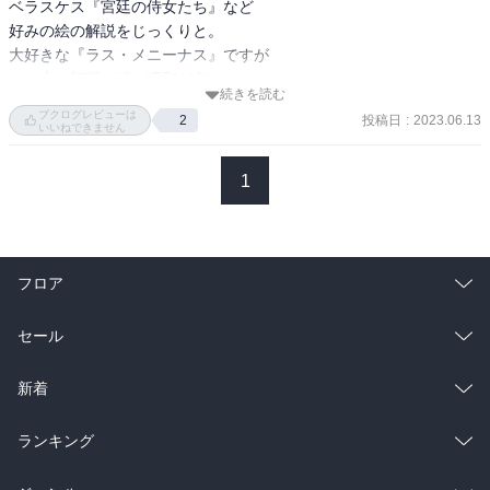
ベラスケス『宮廷の侍女たち』など

しいのである。 　ゴヤの「マハ」以前にスペインで描かれた裸婦像
好みの絵の解説をじっくりと。

としては、第 Ⅵ章でもちょっと触れたベラスケスの有名な「横たわ
大好きな『ラス・メニーナス』ですが

るヴィーナス」（ロンドン、ナショナル・ギャラリー所蔵）が、ほ
この本の初版の頃（昭和44年）には

とんど唯一の例である。しかもそれは、裸婦とは言っても、神話の
続きを読む
直訳タイトルで知られていたんですねぇ。

なかの女神を描いたものである。」

ブクログレビューは
投稿日
:
2023.06.13
2
いいねできません
レンブラント『夜警』じゃなくて

—『カラー版　名画を見る眼　Ⅰ　油彩画誕生からマネまで (岩波新
『フローラ』を取り上げていて

1
書)』高階 秀爾著

しかも３枚パターン並べてくれていて

なんか嬉しかった。

「補色関係の適用のほかに、ドラクロワは、後の印象派の重要な技
法である筆触分割も部分的に試みている。彼は、日記の中でイギリ
次の巻は印象派以降だそうです。
スの風景画家コンスタブルの牧場の緑色がただひとつの緑ではな
フロア
く、さまざまの種類の緑色を並列することによって輝かしい効果を
挙げていることに気づき、ほかの色の場合もやはり同じだと述べて
総合
コミック
セール
いる。事実、ある平面をただひとつの色で塗りつぶすのではなく、
いくつもの色をこまかい筆触で並列していくというやり方は、後に
ラノベ
小説
総合
コミック
新着
印象派の画家たちが大がかりに行なうことであるが、ドラクロワ
は、特にモロッコ旅行以後、明るく輝かしい色彩表現のため、さま
雑誌・グラビア
ビジネス・実用
ラノベ
小説
総合
コミック
ランキング
ざまな色を並置するこの筆触分割に似た技法を用いるようになっ
た。彼の作品が同時代のどの画家よりも明るい魅惑的な輝きを持っ
BL・TL
雑誌・グラビア
ビジネス・実用
ラノベ
小説