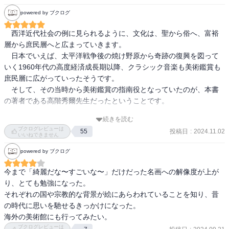
バロックの嵐が吹き荒れていた時代に、フランスだけは、次第に落
powered by ブクログ
ヨーロッパ史、特にフランス革命に至るまでの流れや思想の変容と
ち着いた、安定した古典主義様式を育て上げていった。ルイ十四世
合わせて考えるとかなり面白い
の治下に創設された芸術アカデミーは、その後フランスの美術行政
　西洋近代社会の例に見られるように、文化は、聖から俗へ、富裕
の中心となり、いわゆる「アカデミズム」を形成していったが、そ
層から庶民層へと広まっていきます。

のアカデミーを支えていた美学理念は、古典主義のそれだったので
　日本でいえば、太平洋戦争後の焼け野原から奇跡の復興を図って
ある。」

いく1960年代の高度経済成長期以降、クラシック音楽も美術鑑賞も
庶民層に広がっていったそうです。

—『カラー版　名画を見る眼　Ⅰ　油彩画誕生からマネまで (岩波新
　そして、その当時から美術鑑賞の指南役となっていたのが、本書
書)』高階 秀爾著

の著者である高階秀爾先生だったということです。

続きを読む
「フランス美術特有のこのような格調高い厳しさは、デカルトに代
　わたしが、高階先生を知ったのは、ＮＨＫ教育テレビ（今のＥテ
ブクログレビューは
投稿日
:
2024.11.02
表される徹底した合理主義や、パスカルやラシーヌを生み出した厳
55
レね）の「日曜美術館」という番組でした。

いいねできません
しいジャンセニスムの精神と同じ根を持つものであるが、祖国を遠
　丁寧に作品の解説をしていらっしゃいました。

powered by ブクログ
く離れてイタリアで制作を続けながらも、プーサンは遂にフランス
　その語り口はエレガントで、時にはお洒落な冗談もおっしゃる。

人の魂を失わなかったのである。」

　子どものくせに、知的なものを精一杯背伸びして吸収しようとし
今まで「綺麗だな〜すごいな〜」だけだった名画への解像度が上が
ていた当時のわたしには分かりませんでしたが、後に、これがエス
り、とても勉強になった。

—『カラー版　名画を見る眼　Ⅰ　油彩画誕生からマネまで (岩波新
プリというものだと知りました。

それぞれの国や宗教的な背景が絵にあらわれていることを知り、昔
書)』高階 秀爾著

の時代に思いを馳せるきっかけになった。

海外の美術館にも行ってみたい。
「その光の効果の表現において、フェルメールほど調和のとれた魅
　この本の初版は1969年10月。カラー版の本書は2023年5月に発行
ブクログレビューは