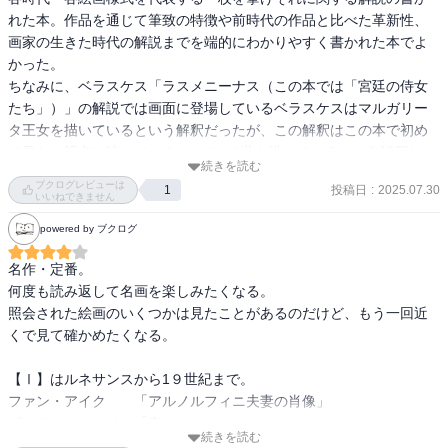
れたものである。」

れた本。作品を通じて筆致の特徴や前時代の作品と比べた革新性、
画家の生きた時代の解説までを端的にわかりやすく書かれた本でよ
—『カラー版　名画を見る眼　Ⅰ　油彩画誕生からマネまで (岩波新
かった。

書)』高階 秀爾著

ちなみに、ベラスケス「ラスメニーナス（この本では「宮廷の侍女
たち」）」の解説では画面に登場しているベラスケスはマルガリー
「それと同時に、この「春」は、当時すでにフランドル地方では広
タ王女を描いているという解釈だったが、この解釈はこの本で初め
く用いられていた油絵の技法によらず、中世以来のテンペラによっ
て見た（視点に映っているフェリペ4世を描いているという解釈しか
続きを読む
て描かれているため、いっそうその華麗な装飾性を強めているとい
見たことがなかったので）。
ブクログレビューは
投稿日
:
2025.07.30
1
うことも見逃してはならない。テンペラというのは、卵（卵黄また
いいねできません
は卵白）を主成分として、それに時にアラビア・ゴムや膠を混ぜた
powered by ブクログ
媒剤に顔料を溶かして描く技法で、油絵具が登場するまでは、もっ
ぱら絵画の主役を務めていた。イタリアでは、すでに十五世紀の前
名作・定番。

半に、ナポリやヴェネツィアなどを中心にフランドルの油彩画の技
何度も読み返して名画を楽しみたくなる。

法が伝えられたが、しかしこのテンペラ画もまだまだ強い力を持っ
照会された絵画のいくつかは見たことがあるのだけど、もう一回近
ていた。そしてテンペラは、乾けばしっかりした絵具の層を形成す
くで見て確かめたくなる。

るが、しかし透明絵具なので、油絵のように塗り重ねや微妙な肉付
けの効果を出すよりも、むしろ水彩に近い純粋でみずみずしい表現
【Ⅰ】はルネサンスから1９世紀まで。

に適している。ボッティチェルリの作品の持つあの夢のような澄ん
ファン・アイク　　「アルノルフィニ夫妻の肖像」

だ色彩効果や、日本の琳派の作品を思わせる装飾性などは、このテ
ボッティチャルリ　「春」

ンペラの技法によるところが大きい。「春」が背景を林で覆ってし
続きを読む
レオナルド　　　　「聖アンナと聖母子」
