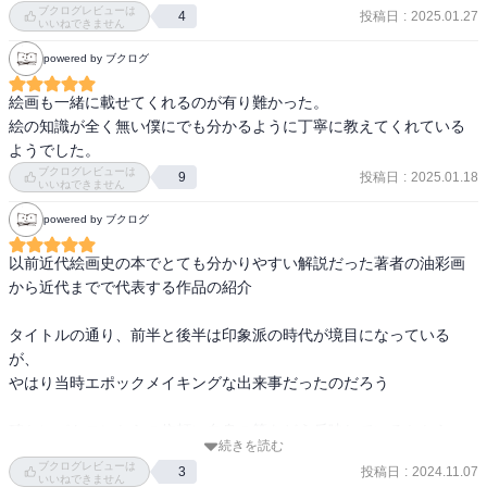
ブクログレビューは
投稿日
:
2025.01.27
4
—『カラー版　名画を見る眼　Ⅰ　油彩画誕生からマネまで (岩波新
いいねできません
書)』高階 秀爾著

powered by ブクログ
「レオナルドの知的関心の対象分野としては、解剖学、地質学、水
絵画も一緒に載せてくれるのが有り難かった。

力学に加えて、特に「マドリード手稿」再発見以降いっそう明らか
絵の知識が全く無い僕にでも分かるように丁寧に教えてくれている
となった光と影の作用、すなわち光学研究を加えるべきであろ
ようでした。
う。」

ブクログレビューは
投稿日
:
2025.01.18
9
いいねできません
—『カラー版　名画を見る眼　Ⅰ　油彩画誕生からマネまで (岩波新
powered by ブクログ
書)』高階 秀爾著

以前近代絵画史の本でとても分かりやすい解説だった著者の油彩画
から近代までで代表する作品の紹介

「ニコラ・プーサン（一五九四─一六六五）は、修業時代を除いてそ
の生涯のほとんどをイタリアで過ごしたが、しかし、それにもかか
タイトルの通り、前半と後半は印象派の時代が境目になっている
わらず、彼の作品は、厳然としてフランスの絵画の歴史のなかにそ
が、

の地位を占めている。 　すでにしばしば触れた通り、十七世紀は、
やはり当時エポックメイキングな出来事だったのだろう

イタリアをはじめとして、スペイン、フランドル、オランダ、ドイ
ツに、「バロック」と呼ばれる華麗でダイナミックな様式が支配し
確かにパトロンからの依頼に自身の筆をどう反映しているかから、
た時代である。プーサンのこの「サビニの女たちの掠奪」の例でも
続きを読む
画家自身の考え方を表現することへ時代と共に変化していくことが
明らかなように、フランスも、少なくとも十七世紀の前半には、こ
ブクログレビューは
投稿日
:
2024.11.07
3
よく分かる

のバロック様式の強い影響を受けた。 　しかし、ヨーロッパ全体に
いいねできません