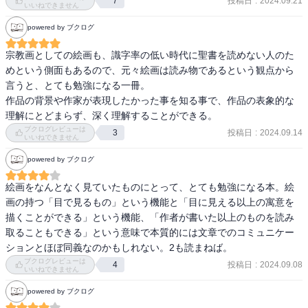
投稿日
:
2024.09.21
7
力をたたえている画家は、おそらくほかにない。例えば壁の上にか
いいねできません
されています。

けられたオランダの地図が、多少折り目がついたり皺になったりし
作品の批評は微に入り細に及び、膨大な知識と緻密な研究成果から
powered by ブクログ
ている様子をこれほどまで正確にわれわれに伝えてくれるのは、そ
解説されています。

の上にあたる光と影の戯れが一分の隙もないほど精密に再現されて
　美術作品の部分を捉えて仔細に描写していく筆致は、まるでフラ
宗教画としての絵画も、識字率の低い時代に聖書を読めない人のた
いるからである。あるいは、天井から吊り下げられた豪華なシャン
ンス近代ロマン派作家のユゴーやバルザックの背景描写を読んでい
めという側面もあるので、元々絵画は読み物であるという観点から
デリアに光がまつわりついて輝いている効果を指摘してもよい。そ
るように的確であり流麗です。

言うと、とても勉強になる一冊。

こでは、光が、まるで輝かしい水滴のように、真鍮の曲がりくねっ
　また、西洋文化の基盤となっているキリスト教の秘蹟やギリシア
作品の背景や作家が表現したかった事を知る事で、作品の表象的な
た枝を濡らしている。いや、というよりも、シャンデリアそのもの
哲学から連なる2500年間の思想背景も併せて説明してくださってい
理解にとどまらず、深く理解することができる。
が、溢れるほどの明るい光を凝集させるためだけにそこにあるかの
ます。

ブクログレビューは
投稿日
:
2024.09.14
3
いいねできません
ようである。ザルツブルクの塩坑のなかで、水に投げこまれた枯れ
枝にきらきら輝く塩の結晶が一面に付着するように、この室内に溢
　20世紀末以降、美術批評や美学の潮流は様々に分化し、作品もデ
powered by ブクログ
れる北国の光は、金色の結晶となってシャンデリアに取り付いてい
ジタル技術（死語か？）を取り入れたインタラクティブな現代アー
るのである。」

絵画をなんとなく見ていたものにとって、とても勉強になる本。絵
トが拡張しています。

画の持つ「目で見るもの」という機能と「目に見える以上の寓意を
　３ＤＭＲＩやＡＩなどの技術を駆使した名画の分析研究も盛んで
—『カラー版　名画を見る眼　Ⅰ　油彩画誕生からマネまで (岩波新
描くことができる」という機能、「作者が書いた以上のものを読み
す。

書)』高階 秀爾著

取ることもできる」という意味で本質的には文章でのコミュニケー
ションとほぼ同義なのかもしれない。2も読まねば。
　このような現代の状況にあっても、高階先生の美術批評は一時代
「総じて、油彩画の登場とともにその頂点に達した西欧の写実主義
ブクログレビューは
投稿日
:
2024.09.08
4
を築いた金字塔です。岩波新書がカラー版を2023年に発行したこと
いいねできません
は、本来視覚世界を通してものそのものの存在を確認しようとする
も証と言えるでしょう。

試みであり、したがって最終的には手にとって触れることができる
powered by ブクログ
（『 Ⅱ - 印象派からピカソまで』も同年6月に発行されています。）
