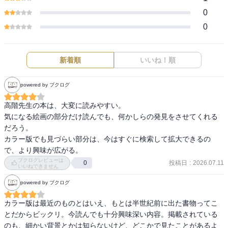
0
0
新着順
いいね！順
powered by ブクログ
高階先生の本は、大変に読みやすい。

気になる絵画の部分だけ読んでも、何かしらの発見をさせてくれる
だろう。

カラー版でも見づらい部分は、今はすぐに検索して拡大できるの
で、より興味が広がる。
ブクログレビューは
投稿日
:
2026.07.11
0
いいねできません
powered by ブクログ
カラー版は最近のものとはいえ、もとは半世紀前に出た書物ってこ
とだからビックリ。今読んでも十分興味深い内容。掲載されている
のも、細かい背景とかは知らないけど、どこかで見たことがあるよ