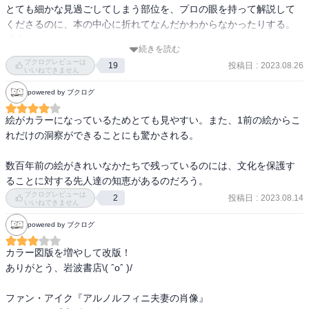
とても細かな見過ごしてしまう部位を、プロの眼を持って解説して
かがわれると言えるかもしれない。 　マドリードのプラド美術館を
くださるのに、本の中心に折れてなんだかわからなかったりする。
訪れる人がこれだけは絶対に見逃すことがないと言われるゴヤの二
残念でならない。

点の傑作「裸体のマハ」と「着衣のマハ」についても、「伝説」は
続きを読む
欠けていない。事実、長いこと、この二点の作品は、ゴヤの愛人で
ブクログレビューは
投稿日
:
2023.08.26
19
絵の上手さから見過ごしてしまうちょっとした細工に気付いて驚き
いいねできません
あったアルバ公夫人をモデルとしたものだと言われてきた。ゴヤ
と納得に至る。この感覚は本当に素晴らしい。展覧会でも音声ガイ
は、自分の愛人の輝くような裸身をカンヴァスの上に残そうとし
powered by ブクログ
ドがメジャーになったが、こうした本の力でもっともっと深く好き
た。しかし、ふたりのあいだに疑いを持っていたアルバ公が不意に
な絵が見つかり他の絵を見た時にもその眼その視点が楽しみをもた
アトリエを訪れた時のために、着衣の作品を用意しておいた。つま
絵がカラーになっているためとても見やすい。また、1前の絵からこ
らす。
り、実際は裸体を描きながら、表向きは着衣の肖像を描いているこ
れだけの洞察ができることにも驚かされる。

とにしていたので、結局二点の作品ができたというのである。」

数百年前の絵がきれいなかたちで残っているのには、文化を保護す
—『カラー版　名画を見る眼　Ⅰ　油彩画誕生からマネまで (岩波新
ることに対する先人達の知恵があるのだろう。
書)』高階 秀爾著

ブクログレビューは
投稿日
:
2023.08.14
2
いいねできません
「もともとスペインにおいては、裸体画、特に裸婦像は、それまで
powered by ブクログ
ほとんど描かれたことがなかった。ひとつにはそれは、カトリック
カラー図版を増やして改版！

の教えが非常に強かったという事情にもよるものであろう。今日で
ありがとう、岩波書店\( ˆoˆ )/

さえ、袖なしの服や、帽子なしの恰好では教会にはいることもでき
ないようなお国柄である。同じラテン系の民族と言っても、スペイ
ファン・アイク『アルノルフィニ夫妻の肖像』

ンの美術史は、イタリアのそれと比べて、いちじるしく裸婦像に乏