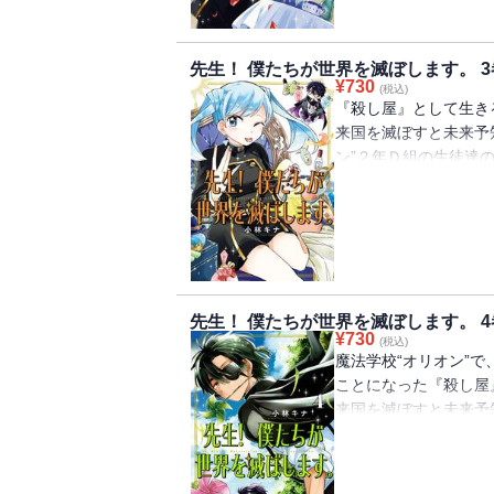
件に、授業に出るとソ
て──・・・。魔法学園
先生！ 僕たちが世界を滅ぼします。 3
¥
730
(税込)
『殺し屋』として生きる
来国を滅ぼすと未来予
ン”２年Ｄ組の生徒達
して“相棒”のイブキ
を変えるには、退学者
Ｄ組から退学者が出る
験対策で特訓すること
聞かず皆バラバラで・
魔法学園ファンタジー待
先生！ 僕たちが世界を滅ぼします。 4
¥
730
(税込)
魔法学校“オリオン”で
ことになった『殺し屋』
来国を滅ぼすと未来予
えるためには、彼らを
毎年必ず退学者が出る
トトリーとレックスが