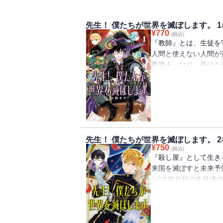
先生！ 僕たちが世界を滅ぼします。 1
¥
770
(税込)
『教師』とは、生徒を
人間と使えない人間が
魔導士・ソロ。受けた
No.0（ナンバーゼ
件で魔法学校で教師を
とになったのは、学年
のために必死に教師を
て事態は思わぬ方向に
の“標”（ターゲット
先生！ 僕たちが世界を滅ぼします。 2
園ファンタジー！
¥
750
(税込)
『殺し屋』として生きる
来国を滅ぼすと未来予
ン”２年Ｄ組の生徒達
して“相棒”のイブキ
を変えるには、退学者
休んでいたシャオとい
彼は『死んだモノを生