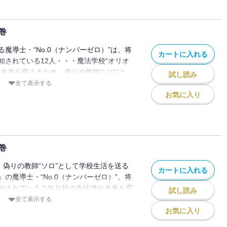
ロに持ちかけるが、本当の目的は別にあっ
ファンタジー待望の第２巻!!
巻
魔導士・“No.0（ナンバーゼロ）”は、将
カートに入れる
知されている12人・・・魔法学校“オリオ
の未来を変えるため、偽りの教師“ソロ”と
試し読み
と共に学校生活を送ることに。生徒達の未来
全て表示する
を出さないことが条件となるが、毎年必ず
お気に入り
という中間試験を迎えることに。ソロは試
を提案するも、生徒達はソロの言うことを
・・。D組の生徒達の個性が見えてくる、
望の第３巻!!
巻
、偽りの教師“ソロ”として学校生活を送る
カートに入れる
の魔導士・“No.0（ナンバーゼロ）”。将
知されている２年Ｄ組の生徒達の未来を変
試し読み
退学させないことが条件となる。しかし、
全て表示する
という中間試験では予想外の魔物が現れ、
お気に入り
試験会場の密林の下層に落ちてしま