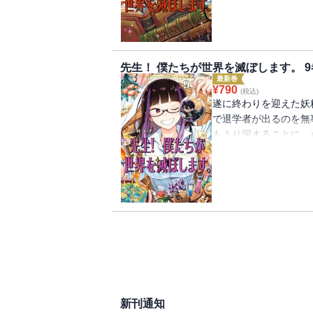
が立ち直るきっかけと
る力を出しきり、遂に
Ｄ組の順位、そして優
タジー、妖精杯の決着が
先生！ 僕たちが世界を滅ぼします。 9
最新巻
¥
790
(税込)
遂に終わりを迎えた妖
で退学者が出るのを無
もより深まることに。
スの提案で急遽担任同
とになり・・・。戦い
決の行方は――・・・
内したり、生徒たちの
迎えた学園で起こる新
ンタジー、新展開を迎え
新刊通知