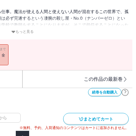
る仕事。魔法が使える人間と使えない人間が混在するこの世界で、孤
は必ず完遂するという凄腕の殺し屋・No.0（ナンバーゼロ）とい
法学校で教師をすることになりますが、そこで担任することになった
。任務遂行のために必死に教師を演じている最中、そこに転校生がや
もっと見る
教師で最強の暗殺者と、彼の“標”（ターゲット）となる最凶の生徒
11まで
！全
この作品の最新巻
続巻を自動購入
から
まとめてカート
※無料、予約、入荷通知のコンテンツはカートに追加されません。