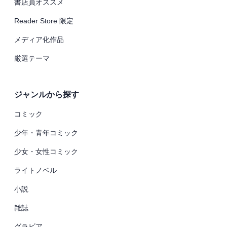
書店員オススメ
Reader Store 限定
メディア化作品
厳選テーマ
ジャンルから探す
コミック
少年・青年コミック
少女・女性コミック
ライトノベル
小説
雑誌
グラビア