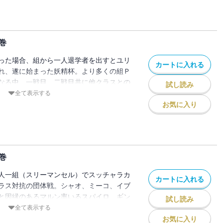
し“オリオン”の伝統行事の一つ“妖精
最下位になった場合、組から一人退学者を
!?魔法学園ファンタジー、妖精杯編開幕の
巻
った場合、組から一人退学者を出すとユリ
カートに入れる
れ、遂に始まった妖精杯。より多くの組Ｐ
なる中、一戦目、二戦目共に他クラスとの
試し読み
れ、Ｄ組は現在最下位。だが、ソロの励ま
全て表示する
ンと何やら因縁のあるミーコを中心に、諦
お気に入り
指して盛り上がる。そんな中、ダンテは一
うで・・・。前半の個人戦、ここからの挽
人気魔法学園ファンタジー、妖精杯での熱戦
巻
人一組（スリーマンセル）でスッチャラカ
カートに入れる
ラス対抗の団体戦。シャオ、ミーコ、イブ
と因縁のあるマルン率いるスパイロ、ギン
試し読み
と対峙することに。一方でパニー、アズ、
全て表示する
煮え切らないダンテをアズが一喝。ダンテ
お気に入り