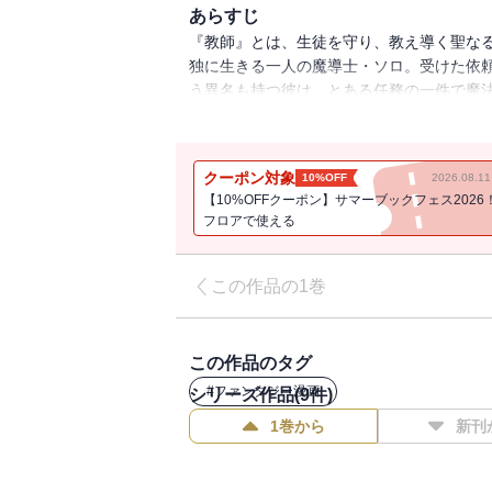
あらすじ
『教師』とは、生徒を守り、教え導く聖な
独に生きる一人の魔導士・ソロ。受けた依頼
う異名も持つ彼は、とある任務の一件で魔
のは、学年の落ちこぼれが集まる２年Ｄ組
ってきて事態は思わぬ方向に・・・。偽りの
たちが繰り広げる魔法学園ファンタジー！
クーポン対象
10%OFF
2026.08.
【10%OFFクーポン】サマーブックフェス2026
フロアで使える
この作品の1巻
この作品のタグ
#
ファンタジー漫画
シリーズ作品(
9
件)
1巻から
新刊