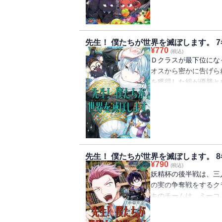
仕事をこなすソロ。しか
杯”にて、Ｄクラスが
出すと告げられ・・・
第６巻!!
先生！ 僕たちが世界を滅ぼします。 7
¥
770
(税込)
Ｄクラスが最下位にな
オスから密かに告げら
を獲得した組が優勝と
実力の差を見せつけら
しや、Ｓクラスのマル
めることなく優勝を目
人悩みを抱えているよ
回は――・・・!?大
が続く第７巻!!
先生！ 僕たちが世界を滅ぼします。 8
¥
790
(税込)
妖精杯の後半戦は、三
の実の争奪戦をするク
キのチームは、ミーコ
ジのＳクラスＴＯＰ３
ダンテのチームでは、