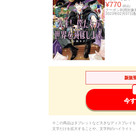
¥
770
(税込)
クーポン利用対象
2023年02月07日
新規
今す
※この商品はタブレットなど大きなディスプレイを
文字だけを拡大することや、文字列のハイライト、