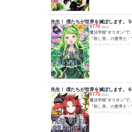
う・・・。幼なじみの
して、生徒たちが“悪
法学園ファンタジー待望
先生！ 僕たちが世界を滅ぼします。 5
¥
770
(税込)
魔法学校“オリオン”で
『殺し屋』の魔導士・“
と未来予知されている
は、彼らを退学させな
試験は、生徒同士の協
後日職員会議で、他の
る。だが学年主任のユ
として興味があるよう
法学園ファンタジー、
先生！ 僕たちが世界を滅ぼします。 6
¥
770
(税込)
魔法学校“オリオン”で
『殺し屋』の魔導士・“
と未来予知されている
は、彼らを退学させな
に気に入られたり、“