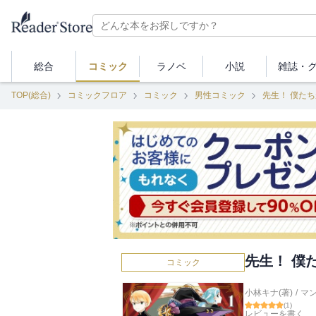
総合
コミック
ラノベ
小説
雑誌・
TOP(総合)
コミックフロア
コミック
男性コミック
先生！ 僕た
先生！ 僕
コミック
小林キナ(著)
/
マン
(
1
)
レビューを書く