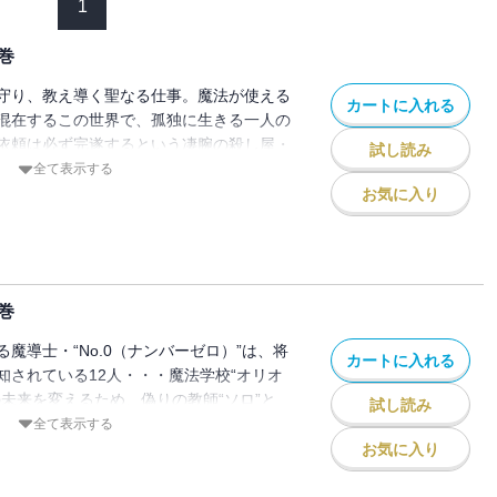
1
巻
守り、教え導く聖なる仕事。魔法が使える
カートに入れる
混在するこの世界で、孤独に生きる一人の
依頼は必ず完遂するという凄腕の殺し屋・
試し読み
ロ）という異名も持つ彼は、とある任務の一
全て表示する
することになりますが、そこで担任するこ
お気に入り
の落ちこぼれが集まる２年Ｄ組。任務遂行
演じている最中、そこに転校生がやってき
・・・。偽りの教師で最強の暗殺者と、彼
）となる最凶の生徒たちが繰り広げる魔法学
巻
魔導士・“No.0（ナンバーゼロ）”は、将
カートに入れる
知されている12人・・・魔法学校“オリオ
の未来を変えるため、偽りの教師“ソロ”と
試し読み
と共に学校生活を送ることに。生徒達の未来
全て表示する
を出さないことが条件となるが、それまで
お気に入り
う生徒が早速退学候補者になってしまう。
き返らせる魔法』を教えてくれることを条