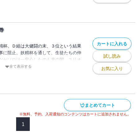
なるのは・・・!?それぞれの生徒達が持て
タイムアップを迎えた後半戦。果たして、
勝する組は・・・!?大人気魔法学園ファン
つく第８巻!!
巻
カートに入れる
精杯。Ｄ組は大健闘の末、３位という結果
事に阻止。妖精杯を通して、生徒たちの仲
試し読み
だがソロは一安心したのも束の間、ユリオ
士のエキシビジョンマッチが開催されるこ
全て表示する
お気に入り
の中で見えるソロの実力とガチンコ魔法対
!?そして、スッチャラカ妖精に学園内を案
個性が溢れる寮部屋点検、さらに夏休みを
たな事件とは・・・!?大人気魔法学園ファ
る第９巻!!
まとめてカート
※無料、予約、入荷通知のコンテンツはカートに追加されません。
1