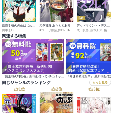
完結
妖怪学校の先生はじめました！
刀剣乱舞 あうとどあ異聞 刀剣野営【電子単行本】
デッドマウント・デスプレイ外伝 怪人ソリティアの神仙偽術
田中まい
ikra
,
「刀剣乱舞ONLINE」より（DMM GAMES/NITRO PLUS）
成田良悟
,
藤本新太
,
栖上ヤタ
関連する特集
『魔王城の料理番』新刊配信! バンチコミックスフェア
『異世界領地改革』 最新刊配信記
同じジャンルのランキング
もっと見る
1
位
2
位
3
位