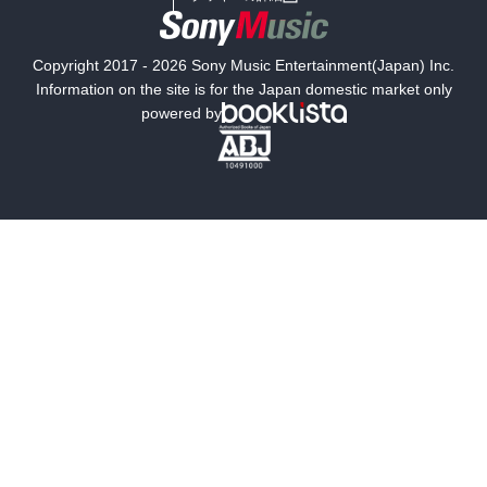
国内小説
海外小説
Copyright 2017 - 2026 Sony Music Entertainment(Japan) Inc.
ミステリー
SF
Information on the site is for the Japan domestic market only
powered by
歴史・時代小説
文学
雑誌
グラビア写真集
ボーイズラブ
ティーンズラブ
人文・思想・歴史
社会・政治・法律
ビジネス・経済
サイエンス・テクノロジー
コンピュータ・情報
くらし・家庭
料理・酒
ファッション・美容・ダイエット