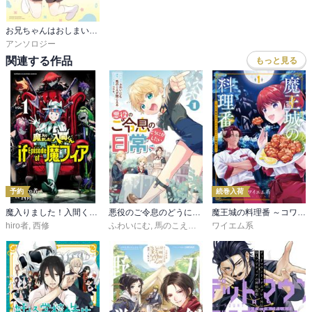
お兄ちゃんはおしまい！ 公式アンソロジーコミック
アンソロジー
関連する作品
もっと見る
予約
続巻入荷
魔入りました！入間くん if Episode of 魔フィア
悪役のご令息のどうにかしたい日常
魔王城の料理番 ～コワモテ魔族ばかりだけど、ホワイトな職場です～
hiro者
,
西修
ふわいにむ
,
馬のこえが聞こえる
ワイエム系
,
コウキ。