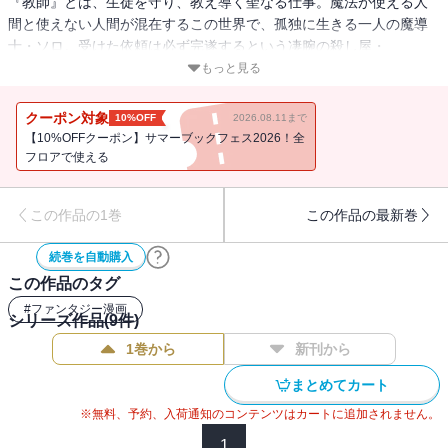
『教師』とは、生徒を守り、教え導く聖なる仕事。魔法が使える人
間と使えない人間が混在するこの世界で、孤独に生きる一人の魔導
士・ソロ。受けた依頼は必ず完遂するという凄腕の殺し屋・
No.0（ナンバーゼロ）という異名も持つ彼は、とある任務の一件で
もっと見る
魔法学校で教師をすることになりますが、そこで担任することにな
ったのは、学年の落ちこぼれが集まる２年Ｄ組。任務遂行のために
クーポン対象
10%OFF
2026.08.11まで
必死に教師を演じている最中、そこに転校生がやってきて事態は思
【10%OFFクーポン】サマーブックフェス2026！全
わぬ方向に・・・。偽りの教師で最強の暗殺者と、彼の“標”（ターゲ
フロアで使える
ット）となる最凶の生徒たちが繰り広げる魔法学園ファンタジー！
この作品の1巻
この作品の最新巻
続巻を自動購入
この作品のタグ
#
ファンタジー漫画
シリーズ作品(
9
件)
1巻から
新刊から
まとめてカート
※無料、予約、入荷通知のコンテンツはカートに追加されません。
1