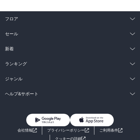
フロア
総合
コミック
セール
ラノベ
小説
総合
コミック
新着
雑誌・グラビア
ビジネス・実用
ラノベ
小説
総合
コミック
ランキング
BL・TL
雑誌・グラビア
ビジネス・実用
ラノベ
小説
総合
コミック
ジャンル
BL・TL
雑誌・グラビア
ビジネス・実用
ラノベ
小説
コミック
男性コミック
ヘルプ&サポート
BL・TL
雑誌・グラビア
ビジネス・実用
女性コミック
コミック誌
初めての方へ
ヘルプ
BL・TL
ライトノベル
男子向けラノベ
よくあるご質問
お問い合わせ
会社情報
プライバシーポリシー
ご利用条件
女子向けラノベ
小説
利用規約
クッキーの詳細