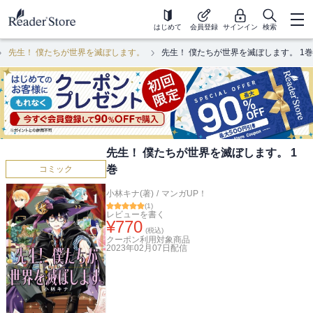
はじめて
会員登録
サインイン
検索
先生！ 僕たちが世界を滅ぼします。
先生！ 僕たちが世界を滅ぼします。 1巻
先生！ 僕たちが世界を滅ぼします。 1
巻
コミック
小林キナ(著)
/
マンガUP！
(
1
)
レビューを書く
¥
770
(税込)
クーポン利用対象商品
2023年02月07日
配信