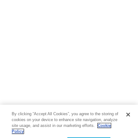
ホビー&カルチャー
スポーツ・アウトドア
地図・ガイド
エンターテイメント
芸術・アート
映画・音楽・演劇
写真集
教養
医学・福祉
教育・語学・参考書
児童書
By clicking “Accept All Cookies”, you agree to the storing of
cookies on your device to enhance site navigation, analyze
site usage, and assist in our marketing efforts.
Cookie
Policy