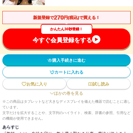
270
新規登録で
円(税込)で買える！
かんたん30秒登録！
今すぐ会員登録をする
購入手続きに進む
カートに入れる
お気に入り
試し読み
ほかの巻を見る
※この商品はタブレットなど大きなディスプレイを備えた機器で読むことに適し
ています。
文字だけを拡大することや、文字列のハイライト、検索、辞書の参照、引用など
の機能が使用できません。
あらすじ