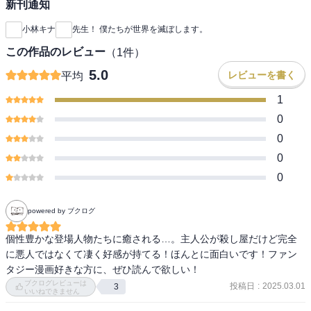
新刊通知
小林キナ
先生！ 僕たちが世界を滅ぼします。
この作品のレビュー
（
1
件）
5.0
レビューを書く
平均
1
0
0
0
0
powered by ブクログ
個性豊かな登場人物たちに癒される…。主人公が殺し屋だけど完全
に悪人ではなくて凄く好感が持てる！ほんとに面白いです！ファン
タジー漫画好きな方に、ぜひ読んで欲しい！
ブクログレビューは
投稿日
:
2025.03.01
3
いいねできません