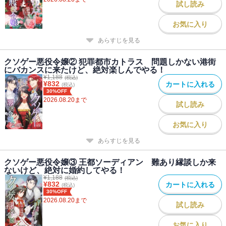
試し読み
クソゲー攻略中（小夜子視点）
炎刃と白百合（ユリウス視点）
お気に入り
あらすじを見る
クソゲー悪役令嬢② 犯罪都市カトラス 問題しかない港街
にバカンスに来たけど、絶対楽しんでやる！
¥
1,188
(税込)
¥
832
カートに入れる
(税込)
30%OFF
2026.08.20
まで
試し読み
お気に入り
あらすじを見る
クソゲー悪役令嬢③ 王都ソーディアン 難あり縁談しか来
ないけど、絶対に婚約してやる！
¥
1,188
(税込)
¥
832
カートに入れる
(税込)
30%OFF
2026.08.20
まで
試し読み
お気に入り