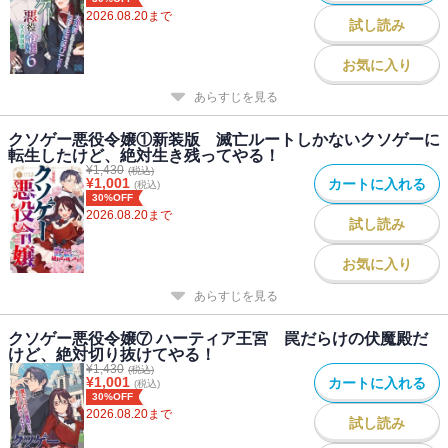
2026.08.20
まで
試し読み
お気に入り
あらすじを見る
クソゲー悪役令嬢①新装版 滅亡ルートしかないクソゲーに
転生したけど、絶対生き残ってやる！
¥
1,430
(税込)
¥
1,001
カートに入れる
(税込)
30%OFF
2026.08.20
まで
試し読み
お気に入り
あらすじを見る
クソゲー悪役令嬢⑦ ハーティア王宮 罠だらけの伏魔殿だ
けど、絶対切り抜けてやる！
¥
1,430
(税込)
¥
1,001
カートに入れる
(税込)
30%OFF
2026.08.20
まで
試し読み