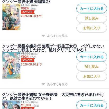
クソゲー悪役令嬢 短編集①
¥
1,320
(税込)
¥
924
カートに入れる
(税込)
30%OFF
2026.08.20
まで
試し読み
お気に入り
あらすじを見る
クソゲー悪役令嬢外伝 無理ゲー転生王女① バグしかない
クソゲーに転生したけど、絶対クリアしてやる！
¥
1,320
(税込)
¥
924
カートに入れる
(税込)
30%OFF
2026.08.20
まで
試し読み
お気に入り
あらすじを見る
クソゲー悪役令嬢⑥ 女子寮崩壊 大災害に巻き込まれたけ
ど、絶対に生き延びてやる！
¥
1,430
(税込)
¥
1,001
カートに入れる
(税込)
30%OFF