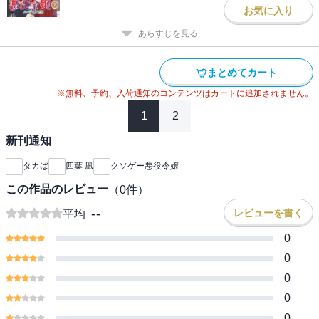
お気に入り
あらすじを見る
まとめてカート
※無料、予約、入荷通知のコンテンツはカートに追加されません。
1
2
新刊通知
タカば
四葉 凪
クソゲー悪役令嬢
この作品のレビュー
（
0
件）
--
レビューを書く
平均
0
0
0
0
0