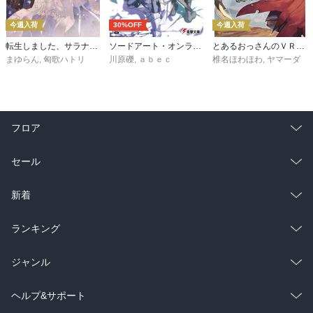
今週入荷
30%OFF
今週入荷
転生しました、サラナ・キンジェです。ごきげんよう。５ ～婚約破棄されたので田舎で気ままに暮らしたいと思います～【電子書店共通特典SS付】
ソードアート・オンライン29 ユナイタル・リングVIII
とあるおっさんのＶＲＭＭＯ活動記34
まゆらん
,
匈歌ハトリ
川原礫
,
ａｂｅｃ
椎名ほわほわ
,
ヤマーダ
フロア
総合
コミック
セール
ラノベ
小説
総合
コミック
新着
雑誌・グラビア
ビジネス・実用
ラノベ
小説
総合
コミック
ランキング
BL・TL
雑誌・グラビア
ビジネス・実用
ラノベ
小説
総合
コミック
ジャンル
BL・TL
雑誌・グラビア
ビジネス・実用
ラノベ
小説
コミック
男性コミック
ヘルプ&サポート