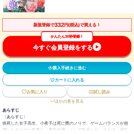
332
新規登録で
円(税込)で買える！
かんたん30秒登録！
今すぐ会員登録をする
購入手続きに進む
カートに入れる
お気に入り
試し読み
ほかの巻を見る
あらすじ
〈あらすじ〉
病死した女子高生、小夜子は死に際のノリで、ゲームバランスが崩
壊したクソゲー世界に「悪役令嬢」として転生した。そこは、滅亡