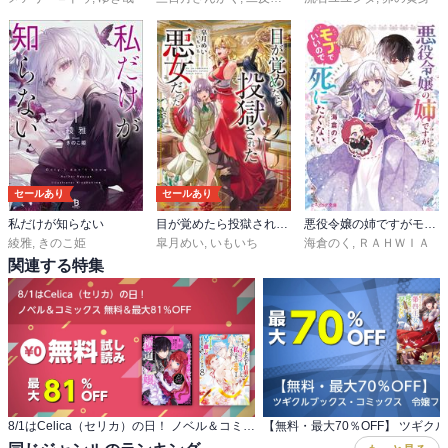
セールあり
セールあり
私だけが知らない
目が覚めたら投獄された悪女だった
悪役令嬢の姉ですがモブでいいので死にたくない
綾雅
,
きのこ姫
皐月めい
,
いもいち
海倉のく
,
ＲＡＨＷＩＡ
関連する特集
8/1はCelica（セリカ）の日！ ノベル＆コミックス 無料＆最大81％OFF