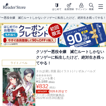
はじめて
会員登録
サインイン
検索
ゲー悪役令嬢 滅亡ルートしかないクソゲーに転生したけど、絶対生き残ってやる！
クソゲー悪役令嬢 滅亡ルートしかない
クソゲーに転生したけど、絶対生き残っ
てやる！
ライトノベル
タカば(著)
,
四葉 凪(イラスト)
/
いずみノベルズ
(
0
)
レビューを書く
¥
1,188
(税込)
¥
832
(税込)
2026.8.20
まで
30%OFF
クーポン利用対象商品
2022年10月28日
配信