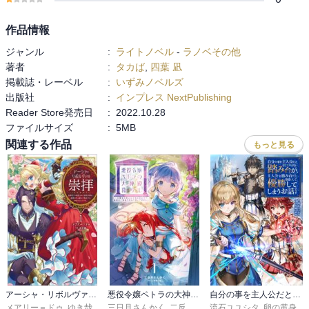
作品情報
ジャンル
:
ライトノベル
-
ラノベその他
著者
:
タカば
,
四葉 凪
掲載誌・レーベル
:
いずみノベルズ
出版社
:
インプレス NextPublishing
Reader Store発売日
:
2022.10.28
ファイルサイズ
:
5MB
関連する作品
もっと見る
アーシャ・リボルヴァの崇拝～皇帝陛下に溺愛される悪役令嬢は、結婚の手土産に不穏分子を平定するようです。～
悪役令嬢ペトラの大神殿暮らし
自分の事を主人公だと信じてやまない踏み台が、主人公を踏み台だと勘違いして、優勝してしまうお話です
メアリー＝ドゥ
,
ゆき哉
三日月さんかく
,
二反田こな
流石ユユシタ
,
卵の黄身