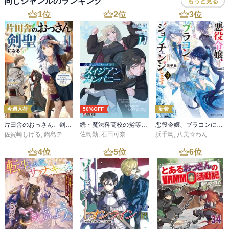
同じジャンルのランキング
もっと見る
1
位
2
位
3
位
今週入荷
50%OFF
新着
片田舎のおっさん、剣聖になる 11 ～ただの田舎の剣術師範だったのに、大成した弟子たちが俺を放ってくれない件～
続・魔法科高校の劣等生 メイジアン・カンパニー(11)
悪役令嬢、ブラコンにジョブチェンジします９【電子特典付き】
佐賀崎しげる
,
鍋島テツヒロ
佐島勤
,
石田可奈
浜千鳥
,
八美☆わん
4
位
5
位
6
位