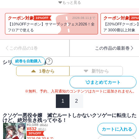
ルートしか存在しないトンデモ世界。
もっと見る
その上、王妃主催のお茶会で大失敗して、王子に避けられ少年騎士
に嫌われ宰相の息子に叱られ、兄には「死ねばいい」と言われる始
クーポン対象
クーポン対象
10%OFF
2026.08.11まで
20%
末。ダイナマイトマシュマロボディな両親は溺愛してくれてるけ
【10%OFFクーポン】サマーブックフェス2026！全
【20%OFFクーポ
ど、のほほんとしてるだけで何もフォローしてくれない！
フロアで使える
ア 3000冊以上対象
あれ？これってかなりやばくない？
生き残るため、今度こそ幸せに人生を全うするため、「悪役令嬢」
この作品の1巻
この作品の最新巻
が爆走する！
続巻を自動購入
シリーズ作品(
11
件)
〈著者からの一言〉
自分が楽しいと思う要素を、これでもかというほど突っ込んで作っ
1巻から
新刊から
た作品です。お楽しみください！
まとめてカート
【目次】
※無料、予約、入荷通知のコンテンツはカートに追加されません。
プロローグ
1
2
悪役令嬢は兄と仲良くなりたい
悪役令嬢は魔法使いに弟子入りしたい
クソゲー悪役令嬢 滅亡ルートしかないクソゲーに転生した
悪役令嬢はお茶会デビューしたい
けど、絶対生き残ってやる！
¥
1,188
悪役令嬢は領地で暗躍したい
(税込)
¥
832
カートに入れる
(税込)
書籍版特典SS
30%OFF
赤の他人のオッサン（ディッツ視点）
2026.08.20
まで