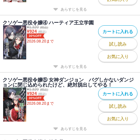
あらすじを見る
クソゲー悪役令嬢④ ハーティア王立学園
¥
1,320
(税込)
¥
924
カートに入れる
(税込)
30%OFF
2026.08.20
まで
試し読み
お気に入り
あらすじを見る
クソゲー悪役令嬢⑤ 女神ダンジョン バグしかないダンジ
ョンに閉じ込められたけど、絶対脱出してやる！
¥
1,320
(税込)
¥
924
カートに入れる
(税込)
30%OFF
2026.08.20
まで
試し読み
お気に入り
あらすじを見る