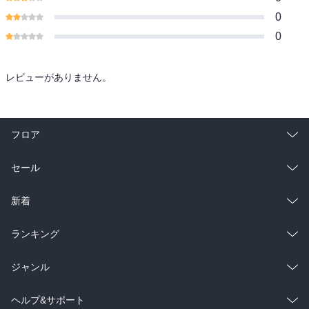
0
0
レビューがありません。
フロア
総合
コミック
セール
ラノベ
小説
総合
コミック
新着
雑誌・グラビア
ビジネス・実用
ラノベ
小説
総合
コミック
ランキング
BL・TL
雑誌・グラビア
ビジネス・実用
ラノベ
小説
総合
コミック
ジャンル
BL・TL
雑誌・グラビア
ビジネス・実用
ラノベ
小説
コミック
男性コミック
ヘルプ&サポート