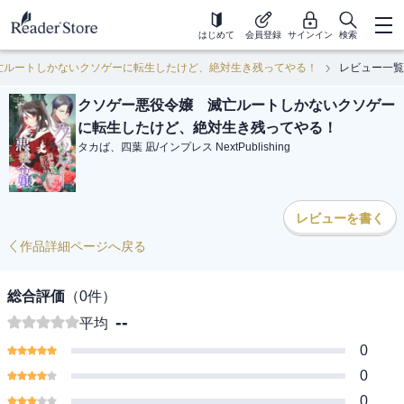
はじめて
会員登録
サインイン
検索
亡ルートしかないクソゲーに転生したけど、絶対生き残ってやる！
レビュー一覧
クソゲー悪役令嬢 滅亡ルートしかないクソゲー
に転生したけど、絶対生き残ってやる！
タカば、四葉 凪
/
インプレス NextPublishing
レビューを書く
作品詳細ページへ戻る
総合評価
（
0
件）
--
平均
0
0
0