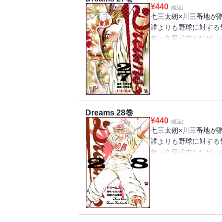
けられない理由があっ
¥
440
(税込)
七三太朗×川三番地が
誰よりも野球に対する
年・久里武志!! だが
もしばしば。そんな彼
物語、第27巻!!
甲子園第３試合。夢の
野球にすべてを懸ける
の秘策で２点リードし
Dreams 28巻
か！？
¥
440
(税込)
七三太朗×川三番地が
誰よりも野球に対する
年・久里武志!! だが
もしばしば。そんな彼
物語、第28巻!!
甲子園第３試合。夢の島
面で、久里は前代未聞
神戸翼成のピッチャー