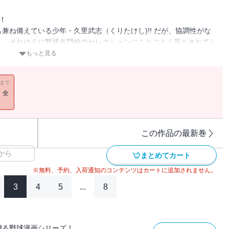
！
兼ね備えている少年・久里武志（くりたけし)!! だが、協調性がな
し、それゆえに野球名門校のセレクションにことごとく落とされてし
ドもない夢の島高校でも暴れてしまい、入学できないかと思いきや、
もっと見る
！
11まで
！全
この作品の最新巻
から
まとめてカート
※無料、予約、入荷通知のコンテンツはカートに追加されません。
3
4
5
...
8
贈る野球漫画シリーズ！