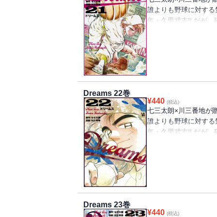
誰よりも野球に対する
年・久里武志!! だが
もしばしば。そんな彼
物語、第21巻!!
６回裏、久里の３打席
常陽学院に追いついた
べ、常陽は余裕の表情
Dreams 22巻
夢の島はこのまま守り
¥
440
(税込)
七三太朗×川三番地が
誰よりも野球に対する
年・久里武志!! だが
もしばしば。そんな彼
物語、第22巻!!
夢の島対常陽学院の決
を抑えた久里だが、残
ランを打つという玉木
Dreams 23巻
久里の実力と、玉木の
¥
440
(税込)