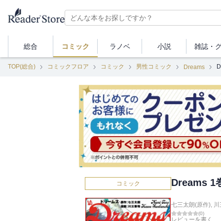
総合
コミック
ラノベ
小説
雑誌・
TOP(総合)
コミックフロア
コミック
男性コミック
D
Dreams
Dreams 1
コミック
七三太朗(原作)
,
川
(
0
)
レビューを書く