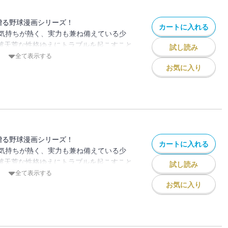
「魔球ＫＯＢＥ（コーベ）」で応戦！
？
贈る野球漫画シリーズ！
カートに入れる
気持ちが熱く、実力も兼ね備えている少
、破天荒な性格ゆえにトラブルを起こすこと
試し読み
が夢の島ナインと共に甲子園優勝を目指す
全て表示する
お気に入り
３試合、６回裏・神戸翼成の攻撃。翼成・
夢の島・久里は甲子園大会７６年前の８連
としていた。対する生田も３打席連続ホー
戦い、勝利はどちらの手に！？
贈る野球漫画シリーズ！
カートに入れる
気持ちが熱く、実力も兼ね備えている少
、破天荒な性格ゆえにトラブルを起こすこと
試し読み
が夢の島ナインと共に甲子園優勝を目指す
全て表示する
お気に入り
３試合、８回表・夢の島の攻撃、久里の打
８９年間で１９回目の挑戦“３打席連続ホ