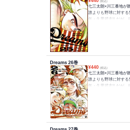
¥
440
(税込)
七三太朗×川三番地が
誰よりも野球に対する
年・久里武志!! だが
もしばしば。そんな彼
物語、第25巻!!
甲子園１回戦で、早く
１回裏、ノーアウト１
される。さらに４番バ
Dreams 26巻
ル・生田・・・・・・
¥
440
(税込)
この大ピンチ、久里は
七三太朗×川三番地が
誰よりも野球に対する
年・久里武志!! だが
もしばしば。そんな彼
物語、第26巻!!
甲子園３日目・第３試
スタンド最上段に球を
の豪爆打線も負けてい
Dreams 27巻