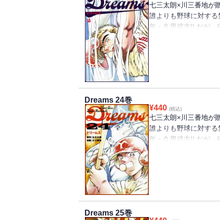
七三太朗×川三番地が
誰よりも野球に対する
年・久里武志!! だが
もしばしば。そんな彼
物語、第23巻!!
予選決勝９回裏。常陽
る――！！ 力対力の
し、甲子園への切符を
Dreams 24巻
甲子園予選編、いよい
¥
440
(税込)
七三太朗×川三番地が
誰よりも野球に対する
年・久里武志!! だが
もしばしば。そんな彼
物語、第24巻!!
甲子園大会・開幕――
ついに神戸翼成 vs 
われる翼成・生田に久
Dreams 25巻
を使う久里。果たして