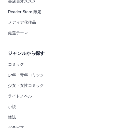
書店員オススメ
Reader Store 限定
メディア化作品
厳選テーマ
ジャンルから探す
コミック
少年・青年コミック
少女・女性コミック
ライトノベル
小説
雑誌
グラビア