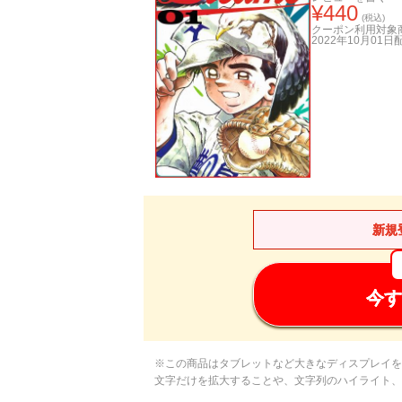
¥
440
(税込)
クーポン利用対象
2022年10月01日
新規
今す
※この商品はタブレットなど大きなディスプレイを
文字だけを拡大することや、文字列のハイライト、