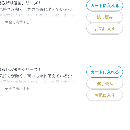
贈る野球漫画シリーズ！
カートに入れる
気持ちが熱く、実力も兼ね備えている少
、破天荒な性格ゆえにトラブルを起こすこと
試し読み
が夢の島ナインと共に甲子園優勝を目指す
全て表示する
お気に入り
学院・鍋島の最高速球が、久里に襲いかか
死闘、久里は奇跡の４連発ホームランを成
つかみ取れるか！？
よクライマックス！！
贈る野球漫画シリーズ！
カートに入れる
気持ちが熱く、実力も兼ね備えている少
、破天荒な性格ゆえにトラブルを起こすこと
試し読み
が夢の島ナインと共に甲子園優勝を目指す
全て表示する
お気に入り
。
夢の島 戦突入！！ 高校最強サウスポーとい
里が挑む。生田に対抗するため木製バット
、夢の島打線は爆発するか！？