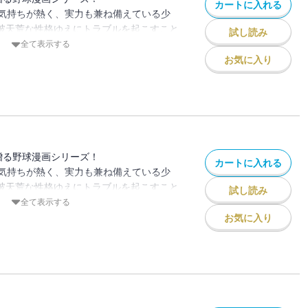
カートに入れる
気持ちが熱く、実力も兼ね備えている少
、破天荒な性格ゆえにトラブルを起こすこと
試し読み
が夢の島ナインと共に甲子園優勝を目指す
全て表示する
お気に入り
連続ホームラン！！ 遂に、夢の島高校は
。だが「底が見えた」と不敵な笑みを浮か
。
きり、逆転することができるのか！？
贈る野球漫画シリーズ！
カートに入れる
気持ちが熱く、実力も兼ね備えている少
、破天荒な性格ゆえにトラブルを起こすこと
試し読み
が夢の島ナインと共に甲子園優勝を目指す
全て表示する
お気に入り
勝戦、９回表。常陽最後の１・２番コンビ
る１人は、傷を負った試合では必ずホーム
が待っていた！！
ジンクス。勝利はどちらの手に！？