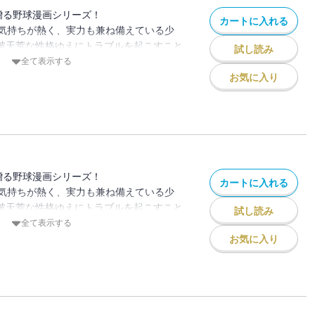
贈る野球漫画シリーズ！
カートに入れる
気持ちが熱く、実力も兼ね備えている少
、破天荒な性格ゆえにトラブルを起こすこと
試し読み
が夢の島ナインと共に甲子園優勝を目指す
全て表示する
お気に入り
も神戸翼成高校の豪爆打線爆発――！？
・２塁となり、夢の島高校はピンチに立た
ッターに控えるのは、久里の宿命のライバ
。
どんな“非常識野球”で立ち向かうのか！？
贈る野球漫画シリーズ！
カートに入れる
気持ちが熱く、実力も兼ね備えている少
、破天荒な性格ゆえにトラブルを起こすこと
試し読み
が夢の島ナインと共に甲子園優勝を目指す
全て表示する
お気に入り
合。４回表・夢の島高校の攻撃で、久里は
叩きこむ！！ だが、対する神戸翼成高校
なかった。さらに、翼成にはこの試合に負