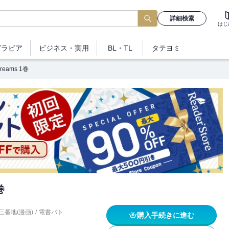
詳細検索
はじ
グラビア
ビジネス
・実用
BL・TL
タテヨミ
reams 1巻
巻
三番地(漫画)
/
電書バト
購入手続きに進む