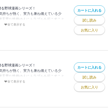
た――。
贈る野球漫画シリーズ！
カートに入れる
気持ちが熱く、実力も兼ね備えている少
、破天荒な性格ゆえにトラブルを起こすこと
試し読み
が夢の島ナインと共に甲子園優勝を目指す
全て表示する
お気に入り
島 対 神戸翼成、５回表・夢の島の攻撃。
翼成の強豪・生田。対する夢の島は、久里
ている翼成を逆転することができるの
贈る野球漫画シリーズ！
カートに入れる
気持ちが熱く、実力も兼ね備えている少
、破天荒な性格ゆえにトラブルを起こすこと
試し読み
が夢の島ナインと共に甲子園優勝を目指す
全て表示する
お気に入り
 vs 神戸翼成、５回表・夢の島の攻撃場
の満塁ホームランを予告する！！ 対する
・生田は、阪神淡路大震災による悪夢を断