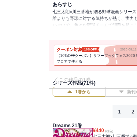
あらすじ
七三太朗×川三番地が贈る野球漫画シリーズ
誰よりも野球に対する気持ちが熱く、実力も
いせいで、色々な野球チームで問題を起こ
まう。最後に受けた、実績も伝統もブラン
工藤監督に才能を見いだされ、無事に合格
久里武志の高校野球生活が今始まる！
クーポン対象
10%OFF
2026.08.
【10%OFFクーポン】サマーブックフェス2026
フロアで使える
この作品の1巻
シリーズ作品(
71
件)
1巻から
新刊
1
2
Dreams 21巻
¥
440
(税込)
七三太朗×川三番地が