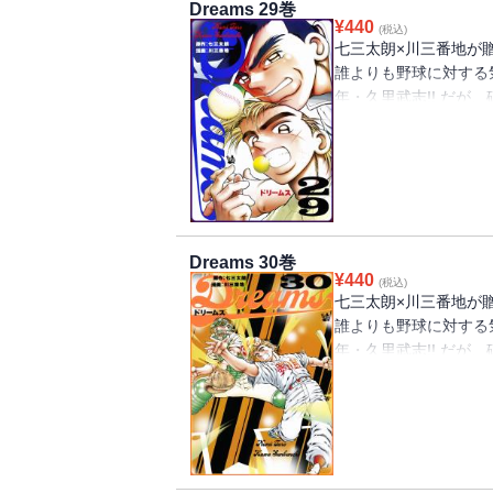
Dreams 29巻
ち切るため編み出した
¥
440
(税込)
勝利はどちらに――！
七三太朗×川三番地が
誰よりも野球に対する
年・久里武志!! だが
もしばしば。そんな彼
物語、第29巻!!
甲子園大会３日目・第
生田との激戦の中で、
続奪三振記録を破ろう
Dreams 30巻
ムラン記録に挑戦。
¥
440
(税込)
漢（おとこ）達の熱い
七三太朗×川三番地が
誰よりも野球に対する
年・久里武志!! だが
もしばしば。そんな彼
物語、第30巻!!
甲子園大会３日目・第
席。高校野球の歴史、