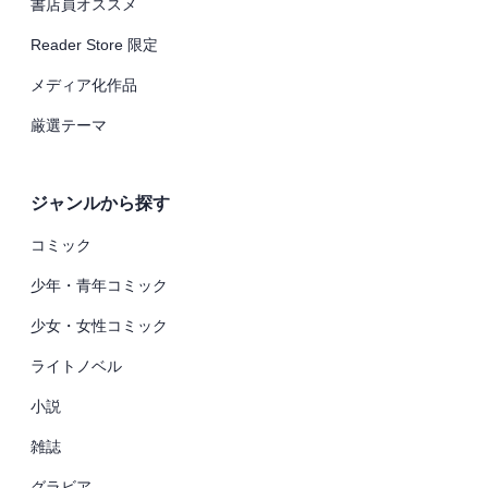
書店員オススメ
Reader Store 限定
メディア化作品
厳選テーマ
ジャンルから探す
コミック
少年・青年コミック
少女・女性コミック
ライトノベル
小説
雑誌
グラビア