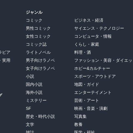
ジャンル
コミック
ビジネス・経済
男性コミック
サイエンス・テクノロジー
女性コミック
コンピュータ・情報
コミック誌
くらし・家庭
ラビア
ライトノベル
料理・酒
・実用
男子向けラノベ
ファッション・美容・ダイエッ
女子向けラノベ
ホビー&カルチャー
小説
スポーツ・アウトドア
国内小説
地図・ガイド
海外小説
エンターテイメント
グ
ミステリー
芸術・アート
SF
映画・音楽・演劇
歴史・時代小説
写真集
文学
教養
雑誌
医学・福祉