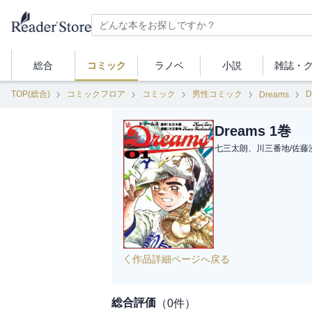
総合
コミック
ラノベ
小説
雑誌・
TOP(総合)
コミックフロア
コミック
男性コミック
D
Dreams
Dreams 1巻
七三太朗、川三番地
/
佐藤
作品詳細ページへ戻る
総合評価
（
0
件）