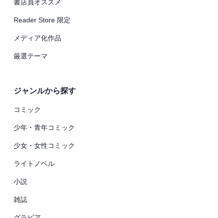
書店員オススメ
Reader Store 限定
メディア化作品
厳選テーマ
ジャンルから探す
コミック
少年・青年コミック
少女・女性コミック
ライトノベル
小説
雑誌
グラビア