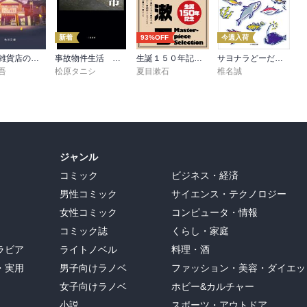
選ぶ内容だと思う。

新着
93%OFF
今週入荷
ナミヤ雑貨店の奇蹟
事故物件生活 恐い日常
生誕１５０年記念 夏目漱石 名作セット
サヨナラどーだ！の雑魚釣り隊
吾
松原タニシ
夏目漱石
椎名誠
ジャンル
コミック
ビジネス・経済
男性コミック
サイエンス・テクノロジー
女性コミック
コンピュータ・情報
コミック誌
くらし・家庭
ラビア
ライトノベル
料理・酒
・実用
男子向けラノベ
ファッション・美容・ダイエッ
女子向けラノベ
ホビー&カルチャー
小説
スポーツ・アウトドア