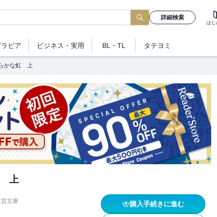
詳細検索
はじ
グラビア
ビジネス
・実用
BL・TL
タテヨミ
らかな虹 上
 上
文芸文庫
購入手続きに進む