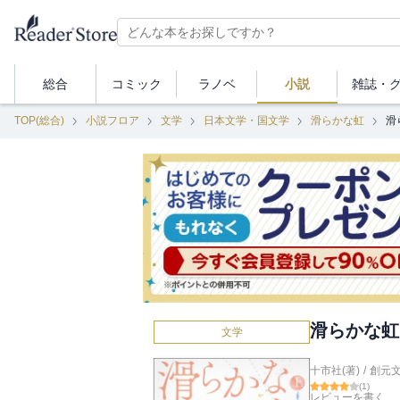
総合
コミック
ラノベ
小説
雑誌・
TOP(総合)
小説フロア
文学
日本文学・国文学
滑らかな虹
滑
滑らかな虹
文学
十市社(著)
/
創元
(
1
)
レビューを書く