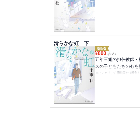
五年三組の担任だった
べては彼の謎めいた提
年一年、このクラスの
ンテイ』と名づけられ
彼らの未来を大きく左
なかった。
滑らかな虹 下
最新巻
¥
800
(税込)
五年三組の担任教師・
スの子どもたちの心を
ョンとして順調に機能
『ニンテイ』を忌避し
を得て、夏休みの自然
トとの距離を縮めて徐
な日々がずっと続くは
す。最後の〈ゲーム〉
たかを。圧倒的筆力で
朝世