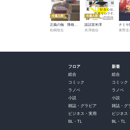
小学校が舞台の話だが、中学生でも読む子を
今週入荷
今週入荷
2022.10
正義の枷 降格刑事2
談話室米澤
松嶋智左
米澤穂信
東野圭
フロア
新着
総合
総合
コミック
コミック
ラノベ
ラノベ
小説
小説
雑誌・グラビア
雑誌・グ
ビジネス・実用
ビジネス
BL・TL
BL・TL