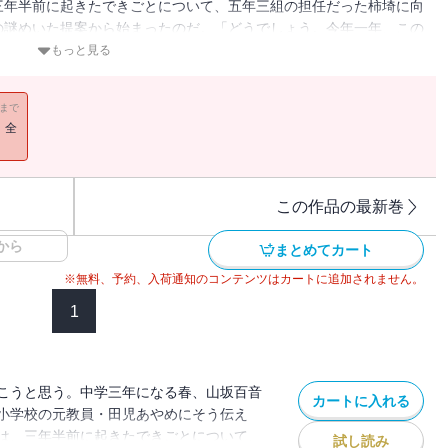
三年半前に起きたできごとについて、五年三組の担任だった柿埼に向
の謎めいた提案から始まったのだ。「どうでしょう。今年一年、この
――『ニンテイ』と名づけられた、柿埼の考案した奇妙なゲーム。そ
もっと見る
このときは誰も予想していなかった。
11まで
！全
この作品の最新巻
から
まとめてカート
※無料、予約、入荷通知のコンテンツはカートに追加されません。
1
こうと思う。中学三年になる春、山坂百音
カートに入れる
小学校の元教員・田児あやめにそう伝え
は、三年半前に起きたできごとについて、
試し読み