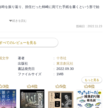
当時を振り返り、担任だった柿崎に宛てた手紙を書くという形で始
続きを読む
投稿日
:
2022.11.23
、精神面でも肉体面でもかなりバラつきがあり、だからこそクラス内
かし低学年と違って、表から見えにくいことが多いのも事実だ。

すべてのレビューを見る
、自分達の中で解決を図る力を養わせるために柿崎が考えたのは「ニ
テイ」のルールを守りつつ、自分達の力で問題を解決しようとする機
国文学
著者
:
十市社
出版社
:
東京創元社
書誌発売日
:
2022.09.30
ったな、と思い出される。

ファイルサイズ
:
1MB
ってきている。

もっと見る
面が続く。

3
位
4
位
5
位
6
位
その成長した姿に、見守ってきた保護者のような気持ちにさせられ
服した。
