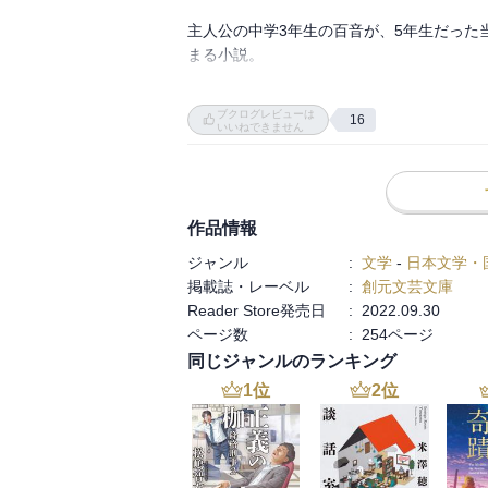
主人公の中学3年生の百音が、5年生だった
まる小説。

ブクログレビューは
16
小学5年は、微妙な年齢だ。

いいねできません
思春期の入口にあるが、その成長度合いは
の力関係やイジメの問題も起こりやすい。し
教師が管理し、上から押さえるのではなく
ンテイ」という名のゲーム。

作品情報
柿崎の考えは功を奏し、子ども達は「ニン
ジャンル
:
文学
-
日本文学・
運が生まれてきつつあった…。

掲載誌・レーベル
:
創元文芸文庫
Reader Store発売日
:
2022.09.30
読んでいると、小学5年生ってこんな感じだ
ページ数
:
254ページ
子どものようでいて、自立の芽もきちんと育
同じジャンルのランキング
途中から不穏な空気が流れ始め、緊迫する場
1
位
2
位
最後に中学3年の百音が再び登場するが、
る。

決して話を丸く収めない、作者の筆致にも感