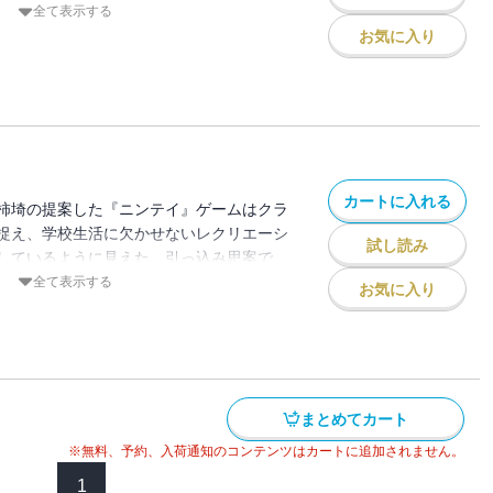
柿埼に向け当時の思い出を綴ってゆく。す
全て表示する
案から始まったのだ。「どうでしょう。今
お気に入り
みんなでゲームをしませんか？」――『ニ
た、柿埼の考案した奇妙なゲーム。それが
右することを、このときは誰も予想してい
カートに入れる
柿埼の提案した『ニンテイ』ゲームはクラ
捉え、学校生活に欠かせないレクリエーシ
試し読み
しているように見えた。引っ込み思案で
ていた百音も、親友となった香住の励まし
全て表示する
お気に入り
教室や秋の運動会を乗り越え、クラスメイ
々に自分の世界を広げてゆく。この穏やか
ずだった――三年半ののち百音は思い返
が行なわれたあの日、夜の校舎で何が起き
描ききった渾身の傑作長編。／解説＝瀧井
まとめてカート
※無料、予約、入荷通知のコンテンツはカートに追加されません。
1