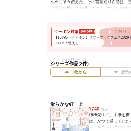
やめにそう伝えた。その言葉通り百音は、
け当時の思い出を綴ってゆく。すべては彼
クラスのみんなでゲームをしませんか？」
れが彼らの未来を大きく左右することを、
クーポン対象
10%OFF
2026.08.
【10%OFFクーポン】サマーブックフェス2026
フロアで使える
この作品の1巻
シリーズ作品(
2
件)
1巻から
新刊
滑らかな虹 上
¥
740
(税込)
柿埼先生に、手紙を書
は、かつて通っていた
た。その言葉通り百音