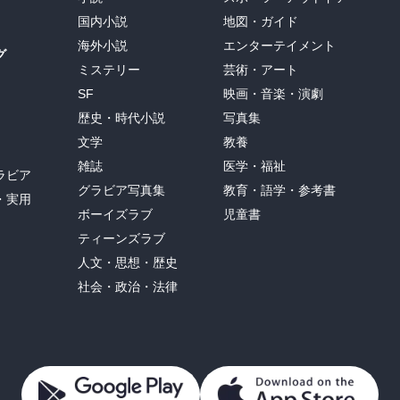
国内小説
地図・ガイド
海外小説
エンターテイメント
グ
ミステリー
芸術・アート
SF
映画・音楽・演劇
歴史・時代小説
写真集
文学
教養
雑誌
医学・福祉
ラビア
グラビア写真集
教育・語学・参考書
・実用
ボーイズラブ
児童書
ティーンズラブ
人文・思想・歴史
社会・政治・法律