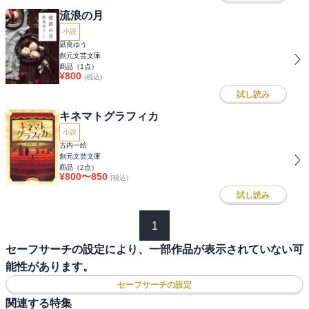
流浪の月
小説
凪良ゆう
創元文芸文庫
商品（
1
点）
¥
800
(税込)
試し読み
キネマトグラフィカ
小説
古内一絵
創元文芸文庫
商品（
2
点）
¥
800
〜
850
(税込)
試し読み
1
セーフサーチの設定により、一部作品が表示されていない可
能性があります。
セーフサーチの設定
関連する特集