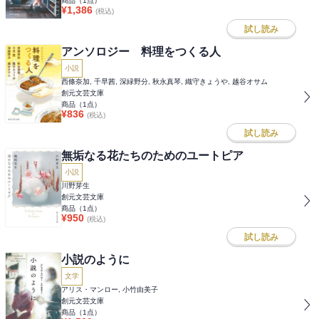
商品（
1
点）
¥
1,386
(税込)
試し読み
アンソロジー 料理をつくる人
小説
西條奈加, 千早茜, 深緑野分, 秋永真琴, 織守きょうや, 越谷オサム
創元文芸文庫
商品（
1
点）
¥
836
(税込)
試し読み
無垢なる花たちのためのユートピア
小説
川野芽生
創元文芸文庫
商品（
1
点）
¥
950
(税込)
試し読み
小説のように
文学
アリス・マンロー, 小竹由美子
創元文芸文庫
商品（
1
点）