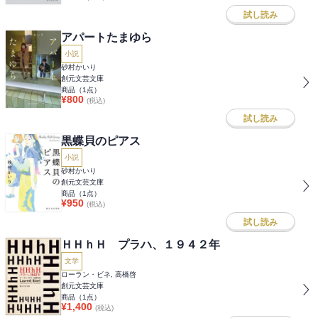
試し読み
アパートたまゆら
小説
砂村かいり
創元文芸文庫
商品（
1
点）
¥
800
(税込)
試し読み
黒蝶貝のピアス
小説
砂村かいり
創元文芸文庫
商品（
1
点）
¥
950
(税込)
試し読み
ＨＨｈＨ プラハ、１９４２年
文学
ローラン・ビネ, 高橋啓
創元文芸文庫
商品（
1
点）
¥
1,400
(税込)