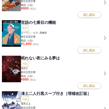
創元文芸文庫
商品（
1
点）
¥
800
(税込)
試し読み
言語の七番目の機能
文学
ローラン・ビネ, 高橋啓
創元文芸文庫
商品（
1
点）
¥
1,800
(税込)
試し読み
眠れない夜にみる夢は
小説
深沢仁
創元文芸文庫
商品（
1
点）
¥
880
(税込)
試し読み
凍土二人行黒スープ付き［増補改訂版］
小説
雪舟えま
創元文芸文庫