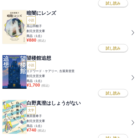
試し読み
暗闇にレンズ
小説
高山羽根子
創元文芸文庫
商品（
1
点）
¥
880
(税込)
試し読み
望楼館追想
小説
エドワード・ケアリー, 古屋美登里
創元文芸文庫
商品（
1
点）
¥
1,700
(税込)
試し読み
白野真澄はしょうがない
文学
奥田亜希子
創元文芸文庫
商品（
1
点）
¥
740
(税込)