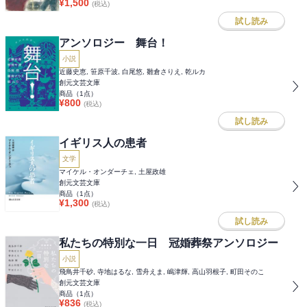
¥
1,500
(税込)
試し読み
アンソロジー 舞台！
小説
近藤史恵, 笹原千波, 白尾悠, 雛倉さりえ, 乾ルカ
創元文芸文庫
商品（
1
点）
¥
800
(税込)
試し読み
イギリス人の患者
文学
マイケル・オンダーチェ, 土屋政雄
創元文芸文庫
商品（
1
点）
¥
1,300
(税込)
試し読み
私たちの特別な一日 冠婚葬祭アンソロジー
小説
飛鳥井千砂, 寺地はるな, 雪舟えま, 嶋津輝, 高山羽根子, 町田そのこ
創元文芸文庫
商品（
1
点）
¥
836
(税込)