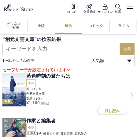
はじめて
会員登録
サインイン
検索
ビジネス
小説
総合
コミック
ラノベ
・実用
“
創元文芸文庫
”の検索結果
検索
人気順
1
〜
25
件目 /
25
件中
セーフサーチが設定されています
藍色時刻の君たちは
小説
前川ほまれ
創元文芸文庫
商品（
1
点）
新着
¥
1,100
(税込)
試し読み
作家と編集者
小説
錦見映理子, 蝉谷めぐ実, 藤野恵美, 乗代雄介