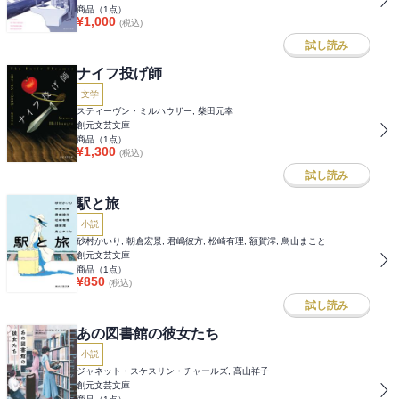
商品（
1
点）
¥
1,000
(税込)
試し読み
ナイフ投げ師
文学
スティーヴン・ミルハウザー, 柴田元幸
創元文芸文庫
商品（
1
点）
¥
1,300
(税込)
試し読み
駅と旅
小説
砂村かいり, 朝倉宏景, 君嶋彼方, 松崎有理, 額賀澪, 鳥山まこと
創元文芸文庫
商品（
1
点）
¥
850
(税込)
試し読み
あの図書館の彼女たち
小説
ジャネット・スケスリン・チャールズ, 髙山祥子
創元文芸文庫