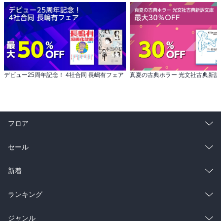
デビュー25周年記念！ 4社合同 長嶋有フェア
フロア
総合
コミック
セール
ラノベ
小説
総合
コミック
新着
雑誌・グラビア
ビジネス・実用
ラノベ
小説
総合
コミック
ランキング
BL・TL
雑誌・グラビア
ビジネス・実用
ラノベ
小説
総合
コミック
ジャンル