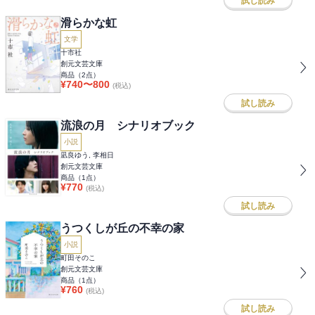
試し読み
滑らかな虹
文学
十市社
創元文芸文庫
商品（
2
点）
¥
740
〜
800
(税込)
試し読み
流浪の月 シナリオブック
小説
凪良ゆう, 李相日
創元文芸文庫
商品（
1
点）
¥
770
(税込)
試し読み
うつくしが丘の不幸の家
小説
町田そのこ
創元文芸文庫
商品（
1
点）
¥
760
(税込)
試し読み