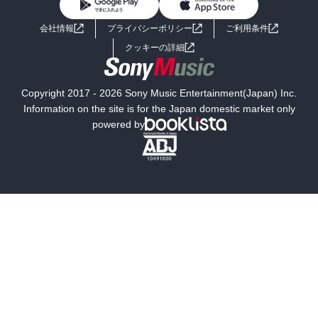
BL・TL
ライトノベル
男子向けラノベ
よくあるご質問
お問い合わせ
会社情報
プライバシーポリシー
ご利用条件
女子向けラノベ
小説
利用規約
クッキーの詳細
国内小説
海外小説
Copyright 2017 - 2026 Sony Music Entertainment(Japan) Inc.
ミステリー
SF
Information on the site is for the Japan domestic market only
powered by
歴史・時代小説
文学
雑誌
グラビア写真集
ボーイズラブ
ティーンズラブ
人文・思想・歴史
社会・政治・法律
ビジネス・経済
サイエンス・テクノロジー
コンピュータ・情報
くらし・家庭