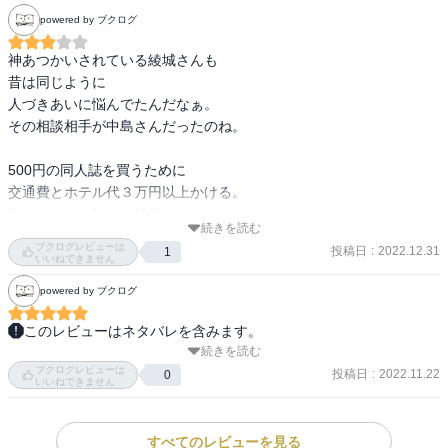
powered by ブクログ
神あつかいされている綾城さんも

昔は同じように

人づきあいに悩んでたんだなぁ。

その相談相手が中島さんだったのね。

500円の同人誌を買うために

交通費とホテル代３万円以上かける。

好きなものに対する情熱って

続きを読む
そういうこと（あるあるだよ^◇^）
ブクログレビューは
投稿日
:
2022.12.31
1
いいねできません
powered by ブクログ
このレビューはネタバレを含みます。
続きを読む
様々に強感情を引き寄せてる綾城さんが、強い感情を向けてるのが
ブクログレビューは
中島さんだって巻を追うごとに見えてきて、こう、きゅんという
投稿日
:
2022.11.22
0
いいねできません
か、ぎゅんというか…とりあえず引き絞られます。

あと中島さん、そこそこ年上なのかな？

この感じだと3～4歳上くらいかなぁ？

すべてのレビューを見る