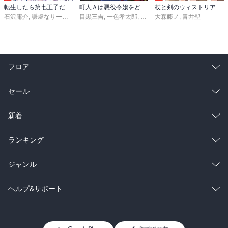
転生したら第七王子だったので、気ままに魔術を極めます（２４）
町人Ａは悪役令嬢をどうしても救いたい ～どぶと空と氷の姫君～１０【電子書店共通特典イラスト付】
杖と剣のウィストリア（１６）
石沢庸介
,
謙虚なサークル
,
メル。
目黒三吉
,
一色孝太郎
,
Parum
大森藤ノ
,
青井聖
フロア
総合
コミック
セール
ラノベ
小説
総合
コミック
新着
雑誌・グラビア
ビジネス・実用
ラノベ
小説
総合
コミック
ランキング
BL・TL
雑誌・グラビア
ビジネス・実用
ラノベ
小説
総合
コミック
ジャンル
BL・TL
雑誌・グラビア
ビジネス・実用
ラノベ
小説
コミック
男性コミック
ヘルプ&サポート
BL・TL
雑誌・グラビア
ビジネス・実用
女性コミック
コミック誌
初めての方へ
ヘルプ