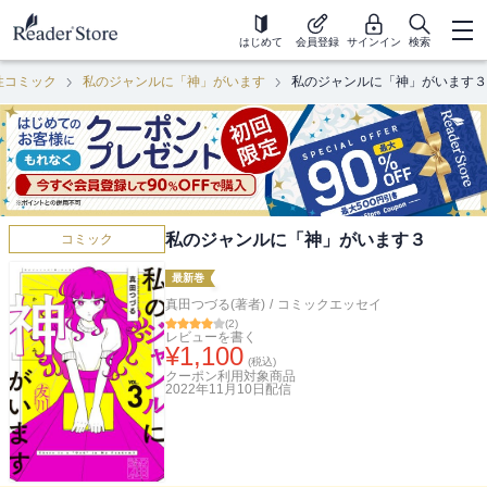
はじめて
会員登録
サインイン
検索
性コミック
私のジャンルに「神」がいます
私のジャンルに「神」がいます３
私のジャンルに「神」がいます３
コミック
最新巻
真田つづる(著者)
/
コミックエッセイ
(
2
)
レビューを書く
¥
1,100
(税込)
クーポン利用対象商品
2022年11月10日
配信