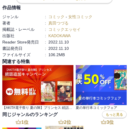
今回もどの話も、あああああ、とどこか引っかかるところがあっ
作品情報
て、共感というほど強くもないけど、ある…ある…（強い頷き）
ジャンル
:
コミック
-
女性コミック
と、してしまいます。

著者
:
真田つづる
もー、ほんとこのシリーズ大好き…。
掲載誌・レーベル
:
コミックエッセイ
出版社
:
KADOKAWA
Reader Store発売日
:
2022.11.10
書誌発売日
:
2022.11.10
ファイルサイズ
:
106.2MB
関連する特集
【AKITA電子祭り 夏の陣】プリンセス 続話追加キャンペーン
夏の単行本コミックフェア
同じジャンルのランキング
もっと見る
1
位
2
位
3
位