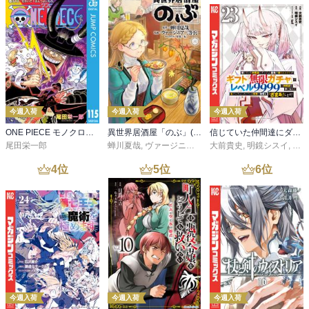
今週入荷
今週入荷
今週入荷
ONE PIECE モノクロ版 115
異世界居酒屋「のぶ」(22)
信じていた仲間達にダンジョン奥地で殺されかけたがギフト『無限ガチャ』でレベル９９９９の仲間達を手に入れて元パーティーメンバーと世界に復讐＆『ざまぁ！』します！（２３）
尾田栄一郎
蝉川夏哉
,
ヴァージニア二等兵
大前貴史
,
転
,
明鏡シスイ
,
ｔｅ
4
位
5
位
6
位
今週入荷
今週入荷
今週入荷