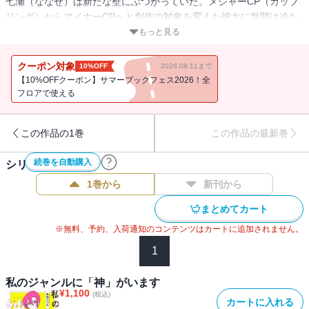
七瀬（ななせ）は新たな壁にぶつかっていた。メジャーCP（カップ
リング）からマイナーCPへと創作の対象を変えた彼女に世間は冷た
く、心無い言葉に心は削られていく。すべては無駄な努力なのか、
もっと見る
自分のやっていることに意味はあるのか・・・・・・そう煩悶する
彼女の前にある人物が現れる――。二次創作に対して圧倒的な熱量
クーポン対象
10%OFF
2026.08.11まで
を注ぐ創作者たちを描く大人気シリーズ「同人女の感情」、書籍化
【10%OFFクーポン】サマーブックフェス2026！全
第３弾！書籍描きおろしとして、天才字書き・綾城（あやしろ）が
フロアで使える
虚崎（うろさき）と名乗っていた頃を描いた話を収録。一人暮らし
を始めたばかりの綾城とおけけパワー中島の交流が描かれます。
この作品の1巻
この作品の最新巻
続巻を自動購入
シリーズ作品(
3
件)
1巻から
新刊から
まとめてカート
※無料、予約、入荷通知のコンテンツはカートに追加されません。
1
私のジャンルに「神」がいます
¥
1,100
(税込)
カートに入れる