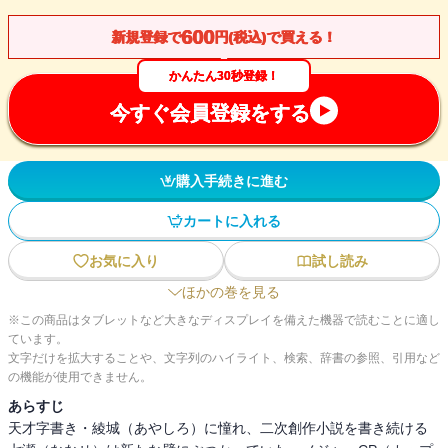
600
新規登録で
円(税込)で買える！
かんたん30秒登録！
今すぐ会員登録をする
購入手続きに進む
カートに入れる
お気に入り
試し読み
ほかの巻を見る
※この商品はタブレットなど大きなディスプレイを備えた機器で読むことに適し
ています。
文字だけを拡大することや、文字列のハイライト、検索、辞書の参照、引用など
の機能が使用できません。
あらすじ
天才字書き・綾城（あやしろ）に憧れ、二次創作小説を書き続ける