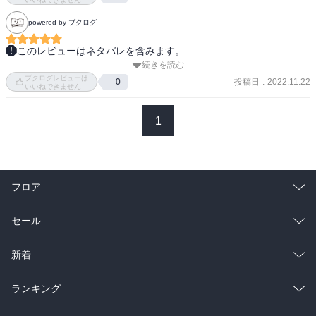
powered by ブクログ
このレビューはネタバレを含みます。
続きを読む
様々に強感情を引き寄せてる綾城さんが、強い感情を向けてるのが
ブクログレビューは
中島さんだって巻を追うごとに見えてきて、こう、きゅんという
投稿日
:
2022.11.22
0
いいねできません
か、ぎゅんというか…とりあえず引き絞られます。

あと中島さん、そこそこ年上なのかな？

1
この感じだと3～4歳上くらいかなぁ？

今回もどの話も、あああああ、とどこか引っかかるところがあっ
て、共感というほど強くもないけど、ある…ある…（強い頷き）
と、してしまいます。

フロア
もー、ほんとこのシリーズ大好き…。
総合
コミック
セール
ラノベ
小説
総合
コミック
新着
雑誌・グラビア
ビジネス・実用
ラノベ
小説
総合
コミック
ランキング