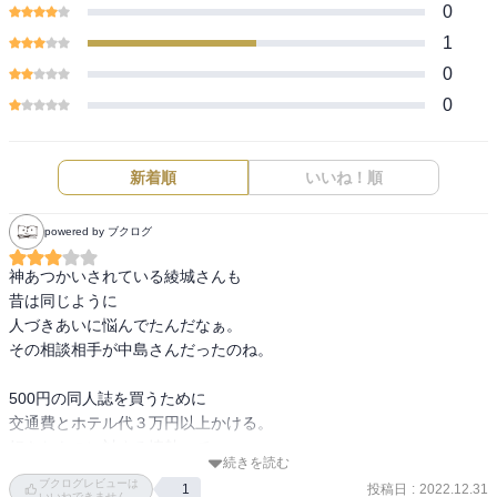
0
1
0
0
新着順
いいね！順
powered by ブクログ
神あつかいされている綾城さんも

昔は同じように

人づきあいに悩んでたんだなぁ。

その相談相手が中島さんだったのね。

500円の同人誌を買うために

交通費とホテル代３万円以上かける。

好きなものに対する情熱って

続きを読む
そういうこと（あるあるだよ^◇^）
ブクログレビューは
投稿日
:
2022.12.31
1
いいねできません