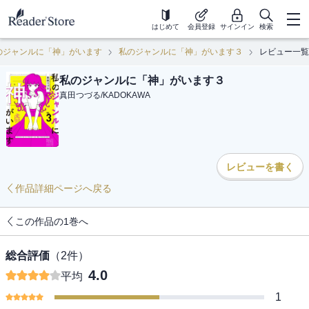
はじめて
会員登録
サインイン
検索
のジャンルに「神」がいます
私のジャンルに「神」がいます３
レビュー一覧
私のジャンルに「神」がいます３
真田つづる
/
KADOKAWA
レビューを書く
作品詳細ページへ戻る
この作品の1巻へ
総合評価
（
2
件）
4.0
平均
1