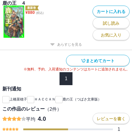
鹿の王 ４
最新巻
カートに入れる
¥
880
(税込)
試し読み
お気に入り
あらすじを見る
まとめてカート
※無料、予約、入荷通知のコンテンツはカートに追加されません。
1
新刊通知
上橋菜穂子
ＨＡＣＣＡＮ
鹿の王（つばさ文庫版）
この作品のレビュー
（
2
件）
4.0
レビューを書く
平均
1