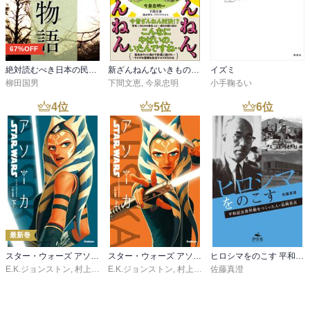
67%OFF
絶対読むべき日本の民話 遠野物語
新ざんねんないきもの事典 昔のざんねん、今のざんねん
イズミ
柳田国男
下間文恵
,
今泉忠明
小手鞠るい
4
位
5
位
6
位
最新巻
スター・ウォーズ アソーカ 下
スター・ウォーズ アソーカ 上
ヒロシマをのこす 平和記念資料館をつくった人・長岡省吾
E.K.ジョンストン
,
村上清幸
E.K.ジョンストン
,
村上清幸
佐藤真澄