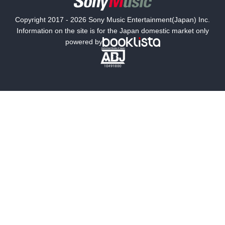
国内小説
海外小説
Copyright 2017 - 2026 Sony Music Entertainment(Japan) Inc.
ミステリー
SF
Information on the site is for the Japan domestic market only
powered by
歴史・時代小説
文学
雑誌
グラビア写真集
ボーイズラブ
ティーンズラブ
人文・思想・歴史
社会・政治・法律
ビジネス・経済
サイエンス・テクノロジー
コンピュータ・情報
くらし・家庭
料理・酒
ファッション・美容・ダイエット
ホビー&カルチャー
スポーツ・アウトドア