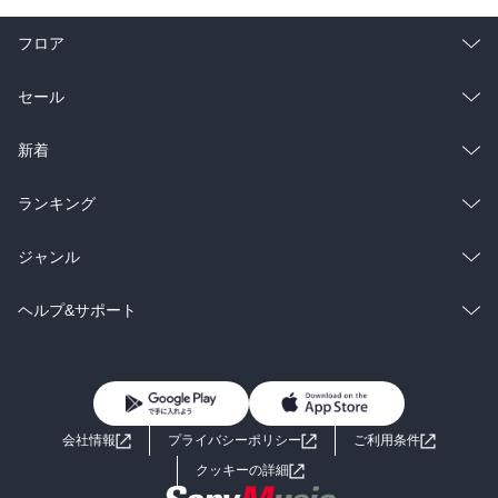
フロア
総合
コミック
セール
ラノベ
小説
総合
コミック
新着
雑誌・グラビア
ビジネス・実用
ラノベ
小説
総合
コミック
ランキング
BL・TL
雑誌・グラビア
ビジネス・実用
ラノベ
小説
総合
コミック
ジャンル
BL・TL
雑誌・グラビア
ビジネス・実用
ラノベ
小説
コミック
男性コミック
ヘルプ&サポート
BL・TL
雑誌・グラビア
ビジネス・実用
女性コミック
コミック誌
初めての方へ
ヘルプ
BL・TL
ライトノベル
男子向けラノベ
よくあるご質問
お問い合わせ
会社情報
プライバシーポリシー
ご利用条件
女子向けラノベ
小説
利用規約
クッキーの詳細