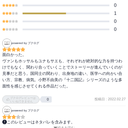
0
1
0
0
powered by ブクログ
面白かった。

ヴァンもホッサルもユナもサエも、それぞれが絶対的な力を持つわ
けでもなく、関わり合っていくことでストーリーが進んでいくのが
見事だと思う。国同士の関わり、出身地の違い、医学への向かい合
い方、宗教、病気。小野不由美の『十二国記』シリーズのような多
面性を感じさせてくれる作品だった。

ブクログレビューは
投稿日
:
2022.02.27
0
いいねできません
powered by ブクログ
このレビューはネタバレを含みます。
続きを読む