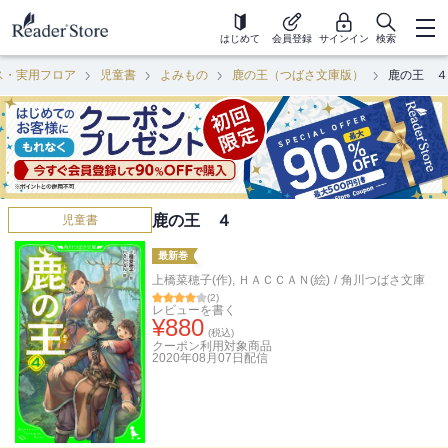
はじめて
会員登録
サインイン
検索
ス・実用フロア
児童書
よみもの
鹿の王（つばさ文庫版）
鹿の王 ４
鹿の王 ４
児童書
最新巻
上橋菜穂子(作)
,
ＨＡＣＣＡＮ(絵)
/
角川つばさ文庫
(
2
)
レビューを書く
¥
880
(税込)
クーポン利用対象商品
2020年08月07日
配信