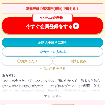
380
新規登録で
円(税込)で買える！
かんたん30秒登録！
今すぐ会員登録をする
購入手続きに進む
カートに入れる
お気に入り
試し読み
ほかの巻を見る
あらすじ
ついに出会った、ヴァンとホッサル。病にかかって、治る人と治ら
ない人がいるのはなぜなのか――たずねるヴァン。その疑問に答え
る中で、ホッサルは伝説の病〈黒狼熱〉と飛鹿に関係があると気づ
く。そのころオーファンたちは、故郷を取り戻すため、ある計画を
もっと見る
企だてていた!?愛する人たちを守るため、自分にしかできないことが