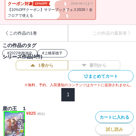
ある。ユナへ別れを告げたヴァンは、ある決断をする――!!命と人の
クーポン対象
10%OFF
2026.08.11まで
壮大な冒険小説、完結！【小学上級から ★★★】
【10%OFFクーポン】サマーブックフェス2026！全
フロアで使える
この作品の1巻
この作品の最新巻
この作品のタグ
#
2022年映画化
#
上橋菜穂子
シリーズ作品(
4
件)
1巻から
新刊から
まとめてカート
※無料、予約、入荷通知のコンテンツはカートに追加されません。
1
鹿の王 １
¥
825
(税込)
カートに入れる
試し読み