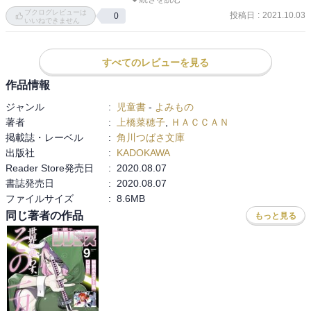
ここでいう王とは。民の上に君臨し施政する人のことではなく。恵
ブクログレビューは
まれた体格、健康状態を持ち、万人の犠牲になる人のこと。それっ
投稿日
:
2021.10.03
0
いいねできません
て「塩狩峠」を思い出すんだなぁ。学生の時の読書感想文対象図書
で読んだきりなので、記憶違いがあるかもだがｗ

ウィルスを持つ犬を導き、人里離れたところへ行こうと決心したヴ
すべてのレビューを見る
ァン。ごめんね、ユナちゃん、お別れだ。家族もできたし、いいよ
作品情報
ね。

ジャンル
:
児童書
-
よみもの
よくなーい！　ユナちゃんが追いかける。お供をつれて。犠牲とい
著者
:
上橋菜穂子
,
ＨＡＣＣＡＮ
うと悲壮感ややりきれなさが漂うが、ステキな未来を暗示させる暖
掲載誌・レーベル
:
角川つばさ文庫
かい終わり方だったな。
出版社
:
KADOKAWA
Reader Store発売日
:
2020.08.07
書誌発売日
:
2020.08.07
ファイルサイズ
:
8.6MB
同じ著者の作品
もっと見る