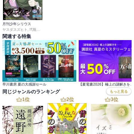
月刊少年シリウス
ヤスダスズヒト
,
弐瓶勉
,
ＯＮＥ
,
あずま京太郎
,
ｂｏｓｅ
,
園山ゆきの
,
小菊路よう
,
関連する特集
早川書房 夏の大感謝セール
同じジャンルのランキング
もっと見る
1
位
2
位
3
位