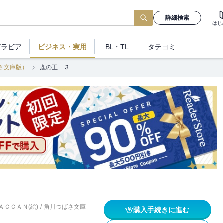
詳細検索
はじ
グラビア
ビジネス
・実用
BL・TL
タテヨミ
さ文庫版）
鹿の王 ３
ＡＣＣＡＮ(絵)
/
角川つばさ文庫
購入手続きに進む