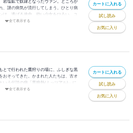
、岩塩鉱で奴隷となったヴァン。ところが
カートに入れる
れ、謎の病気が流行してしまう。ひとり病
ンは、逃げる途中、幼い少女をひろい、ユ
試し読み
とに。一方、若き天才医術師ホッサルは、
全て表示する
「黒狼熱」だと考え、治す方法を見つける
お気に入り
とするけれど!?第12回本屋大賞を受賞した
川つばさ文庫に登場!【小学上級から
もとで行われた鷹狩りの場に、ふしぎな黒
カートに入れる
をおそってきた。かまれた人たちは、古オ
という伝説の病「黒狼熱(ミッツアル)」に
試し読み
サルは治療のため、薬を注射しようとする
全て表示する
々は、それをいやがっていて!?一方、〈濡
お気に入り
とばに従い、〈ヨミダの森〉にむかったヴ
ユナがさらわれてしまって!?本屋大賞を受
 【小学上級から ★★★】