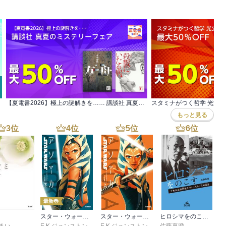
ｓｅ
,
園山ゆきの
,
小菊路よう
,
横田卓馬
,
友麻碧
,
藤丸豆ノ介
,
友麻碧
,
冬葉つがる
,
泉
【夏電書2026】極上の謎解きを…… 講談社 真夏のミステリーフェア
もっと見る
3
位
4
位
5
位
6
位
最新巻
スター・ウォーズ アソーカ 下
スター・ウォーズ アソーカ 上
ヒロシマをのこす 平和記念資料館をつくった人・長岡省吾
るい
E.K.ジョンストン
,
村上清幸
E.K.ジョンストン
,
村上清幸
佐藤真澄