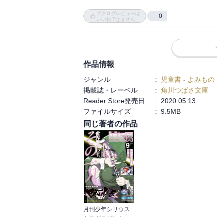
まだ病気を神の仕業だと信じている人たちの
ブクログレビューは
キンマの犬を操る〈犬の王〉が登場したり
0
いいねできません
ってくる。

ツォル帝国に支配されて住む場所を無理や
とキンマの犬を生んだことがわかる。

黒狼病も民族によって罹り方が違ったり、
作品情報
い。

ジャンル
:
児童書
-
よみもの
掲載誌・レーベル
:
角川つばさ文庫
この巻は他にヴァンとサエの距離が縮まっ
Reader Store発売日
:
2020.05.13
ファイルサイズ
:
9.5MB
同じ著者の作品
月刊少年シリウス