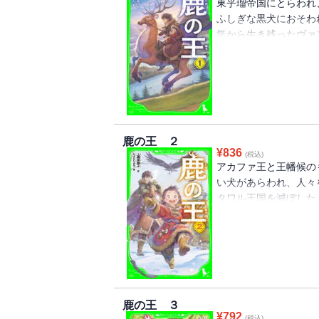
東乎瑠帝国にとらわれ
ふしぎな黒犬におそわ
気から生き残ったヴァ
ナと名づけて育てるこ
その病気が、伝説の病
ため、ヴァンを探そう
壮大な冒険小説が、角
★★★】
鹿の王 ２
¥
836
(税込)
アカファ王と王幡候の
い犬があらわれ、人々
タワル王国を滅ぼした
かかってしまう。ホッ
が東乎瑠(ツオル)の人
れ羽〉を持つ使者のこ
ァンだったが、そこで
賞した名作、第二弾!
鹿の王 ３
¥
792
(税込)