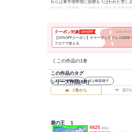
れらは東乎瑠帝国に故郷をうばわれた苦し
説の病「黒狼熱」の治療法を探す天才医術師
く、ミラルの発病――そんな中で、ユナとヴ
クーポン対象
10%OFF
2026.08.
【10%OFFクーポン】サマーブックフェス2026
フロアで使える
この作品の1巻
この作品のタグ
#
2022年映画化
#
上橋菜穂子
シリーズ作品(
4
件)
1巻から
新刊
鹿の王 １
¥
825
(税込)