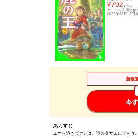
¥
792
(税込)
クーポン利用対象
2020年05月13日
新規
今す
あらすじ
ユナを追うヴァンは、謎の女サエにであう