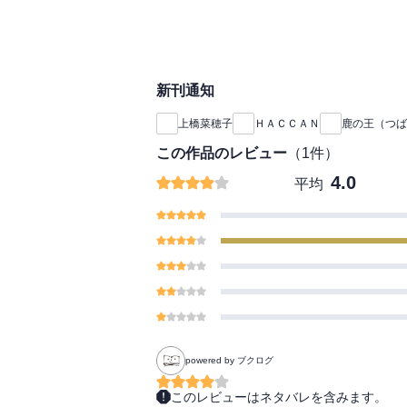
新刊通知
上橋菜穂子
ＨＡＣＣＡＮ
鹿の王（つば
この作品のレビュー
（
1
件）
4.0
平均
powered by ブクログ
このレビューはネタバレを含みます。