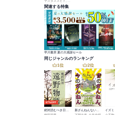
ヤスダスズヒト
,
弐瓶勉
,
ＯＮＥ
,
あずま京太郎
,
ｂｏ
関連する特集
早川書房 夏の大感謝セール
同じジャンルのランキング
1
位
2
位
67%OFF
絶対読むべき日本の民話 遠野物語
新ざんねんないきもの事典 昔のざんねん、今のざんねん
イズミ
柳田国男
下間文恵
,
今泉忠明
小手鞠