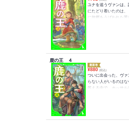
ユナを追うヴァンは、
にたどり着いたのは、
に故郷をうばわれた苦
さらわれたはずのユナ
才医術師ホッサルたち
民〉の思わく、ミラル
無事に再会できるのか
鹿の王 ４
最新巻
¥
880
(税込)
ついに出会った、ヴァ
らない人がいるのはな
答える中で、ホッサル
と気づく。そのころオ
る計画を企だてていた
きないことがある。ユ
る――!!命と人の壮
★★★】