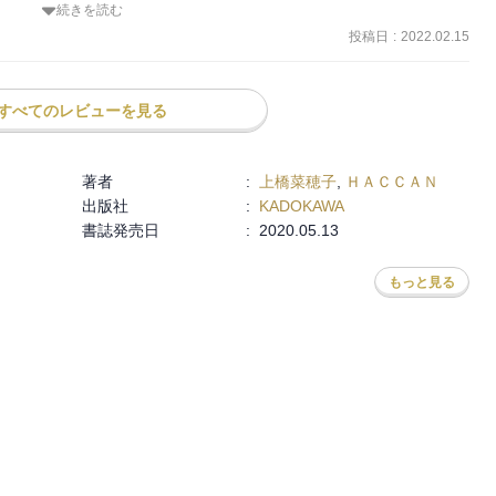
続きを読む
いる世界。

、ヴァンとホッサルが同じ場所にいたり、登場人物たちが関わりを持
投稿日
:
2022.02.15
り変えられた移民族やそれを差別する土着の人びと。その悲哀が毒麦
すべてのレビューを見る
キンマの犬→人間とダニ→人間で薬の効きが違ったり、描写が細か
著者
:
上橋菜穂子
,
ＨＡＣＣＡＮ
出版社
:
KADOKAWA
たのが面白かった。
書誌発売日
:
2020.05.13
もっと見る