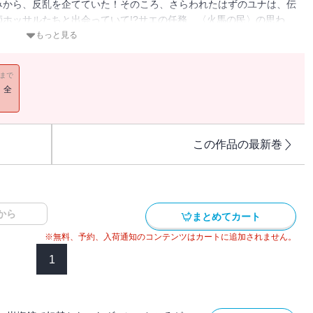
みから、反乱を企てていた！そのころ、さらわれたはずのユナは、伝
ホッサルたちと出会っていて!?サエの任務、〈火馬の民〉の思わ
ァンは、無事に再会できるのか!?【小学上級から ★★★】
もっと見る
11まで
！全
この作品の最新巻
から
まとめてカート
※無料、予約、入荷通知のコンテンツはカートに追加されません。
1