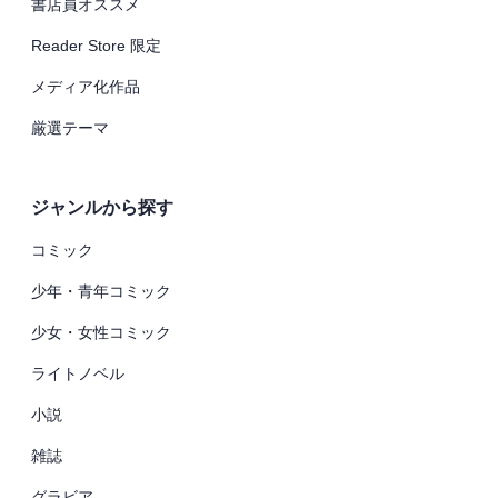
書店員オススメ
Reader Store 限定
メディア化作品
厳選テーマ
ジャンルから探す
コミック
少年・青年コミック
少女・女性コミック
ライトノベル
小説
雑誌
グラビア