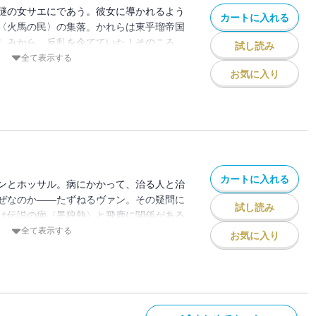
謎の女サエにであう。彼女に導かれるよう
カートに入れる
〈火馬の民〉の集落。かれらは東乎瑠帝国
しみから、反乱を企てていた！そのころ、
試し読み
は、伝説の病「黒狼熱」の治療法を探す天
全て表示する
と出会っていて!?サエの任務、〈火馬の
お気に入り
の発病――そんな中で、ユナとヴァンは、
!?【小学上級から ★★★】
カートに入れる
ンとホッサル。病にかかって、治る人と治
ぜなのか――たずねるヴァン。その疑問に
試し読み
は伝説の病〈黒狼熱〉と飛鹿に関係がある
ーファンたちは、故郷を取り戻すため、あ
全て表示する
お気に入り
!?愛する人たちを守るため、自分にしかで
ナへ別れを告げたヴァンは、ある決断をす
大な冒険小説、完結！【小学上級から