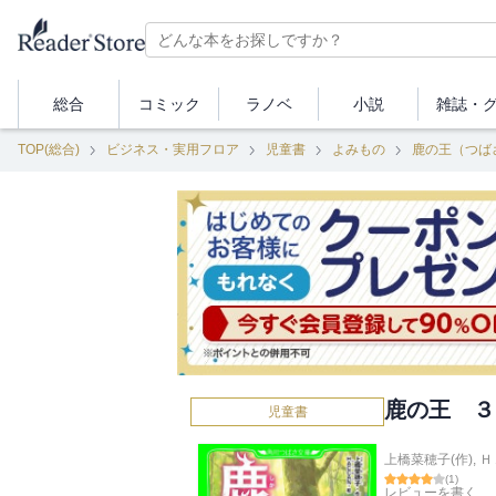
総合
コミック
ラノベ
小説
雑誌・
TOP(総合)
ビジネス・実用フロア
児童書
よみもの
鹿の王（つば
鹿の王 ３
児童書
上橋菜穂子(作)
,
Ｈ
(
1
)
レビューを書く