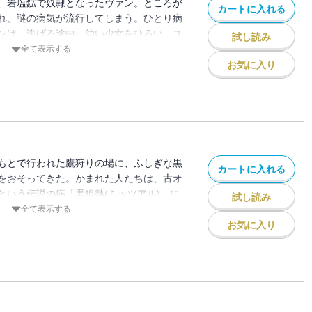
、岩塩鉱で奴隷となったヴァン。ところが
カートに入れる
れ、謎の病気が流行してしまう。ひとり病
ンは、逃げる途中、幼い少女をひろい、ユ
試し読み
とに。一方、若き天才医術師ホッサルは、
全て表示する
「黒狼熱」だと考え、治す方法を見つける
お気に入り
とするけれど!?第12回本屋大賞を受賞した
川つばさ文庫に登場!【小学上級から
もとで行われた鷹狩りの場に、ふしぎな黒
カートに入れる
をおそってきた。かまれた人たちは、古オ
という伝説の病「黒狼熱(ミッツアル)」に
試し読み
サルは治療のため、薬を注射しようとする
全て表示する
々は、それをいやがっていて!?一方、〈濡
お気に入り
とばに従い、〈ヨミダの森〉にむかったヴ
ユナがさらわれてしまって!?本屋大賞を受
 【小学上級から ★★★】