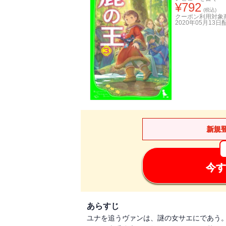
¥
792
(税込)
クーポン利用対象
2020年05月13日
新規
今す
あらすじ
ユナを追うヴァンは、謎の女サエにであう