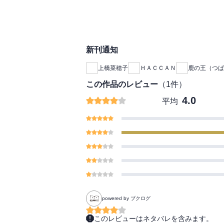
新刊通知
上橋菜穂子
ＨＡＣＣＡＮ
鹿の王（つば
この作品のレビュー
（
1
件）
4.0
平均
powered by ブクログ
このレビューはネタバレを含みます。