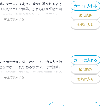
謎の女サエにであう。彼女に導かれるよう
カートに入れる
〈火馬の民〉の集落。かれらは東乎瑠帝国
しみから、反乱を企てていた！そのころ、
試し読み
は、伝説の病「黒狼熱」の治療法を探す天
全て表示する
と出会っていて!?サエの任務、〈火馬の
お気に入り
の発病――そんな中で、ユナとヴァンは、
!?【小学上級から ★★★】
カートに入れる
ンとホッサル。病にかかって、治る人と治
ぜなのか――たずねるヴァン。その疑問に
試し読み
は伝説の病〈黒狼熱〉と飛鹿に関係がある
ーファンたちは、故郷を取り戻すため、あ
全て表示する
お気に入り
!?愛する人たちを守るため、自分にしかで
ナへ別れを告げたヴァンは、ある決断をす
大な冒険小説、完結！【小学上級から