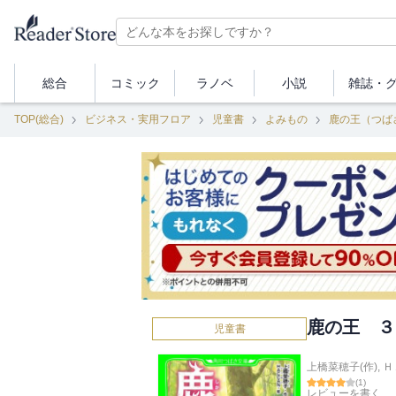
総合
コミック
ラノベ
小説
雑誌・
TOP(総合)
ビジネス・実用フロア
児童書
よみもの
鹿の王（つば
鹿の王 ３
児童書
上橋菜穂子(作)
,
Ｈ
(
1
)
レビューを書く