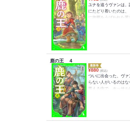
ユナを追うヴァンは、
にたどり着いたのは、
に故郷をうばわれた苦
さらわれたはずのユナ
才医術師ホッサルたち
民〉の思わく、ミラル
無事に再会できるのか
鹿の王 ４
最新巻
¥
880
(税込)
ついに出会った、ヴァ
らない人がいるのはな
答える中で、ホッサル
と気づく。そのころオ
る計画を企だてていた
きないことがある。ユ
る――!!命と人の壮
★★★】