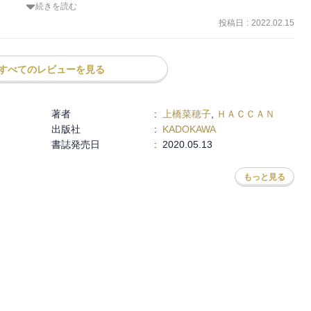
続きを読む
いる世界。

、ヴァンとホッサルが同じ場所にいたり、登場人物たちが関わりを持
投稿日
:
2022.02.15
り変えられた移民族やそれを差別する土着の人びと。その悲哀が毒麦
すべてのレビューを見る
キンマの犬→人間とダニ→人間で薬の効きが違ったり、描写が細か
著者
:
上橋菜穂子
,
ＨＡＣＣＡＮ
出版社
:
KADOKAWA
たのが面白かった。
書誌発売日
:
2020.05.13
もっと見る