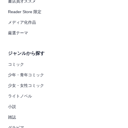
書店員オススメ
Reader Store 限定
メディア化作品
厳選テーマ
ジャンルから探す
コミック
少年・青年コミック
少女・女性コミック
ライトノベル
小説
雑誌
グラビア