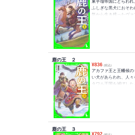
東乎瑠帝国にとらわれ
ふしぎな黒犬におそわ
気から生き残ったヴァ
ナと名づけて育てるこ
その病気が、伝説の病
ため、ヴァンを探そう
壮大な冒険小説が、角
★★★】
鹿の王 ２
¥
836
(税込)
アカファ王と王幡候の
い犬があらわれ、人々
タワル王国を滅ぼした
かかってしまう。ホッ
が東乎瑠(ツオル)の人
れ羽〉を持つ使者のこ
ァンだったが、そこで
賞した名作、第二弾!
鹿の王 ３
¥
792
(税込)