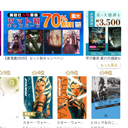
ｓｅ
,
園山ゆきの
,
小菊路よう
,
横田卓馬
,
友麻碧
,
藤丸豆ノ介
,
友麻碧
,
冬葉つがる
,
泉
【夏電書2026】 セット割キャンペーン
早川書房 夏の大感謝セール
もっと見る
3
位
4
位
5
位
6
位
最新巻
スター・ウォーズ アソーカ 下
スター・ウォーズ アソーカ 上
ヒロシマをのこす 平和記念資料館をつくった人・長岡省吾
るい
E.K.ジョンストン
,
村上清幸
E.K.ジョンストン
,
村上清幸
佐藤真澄