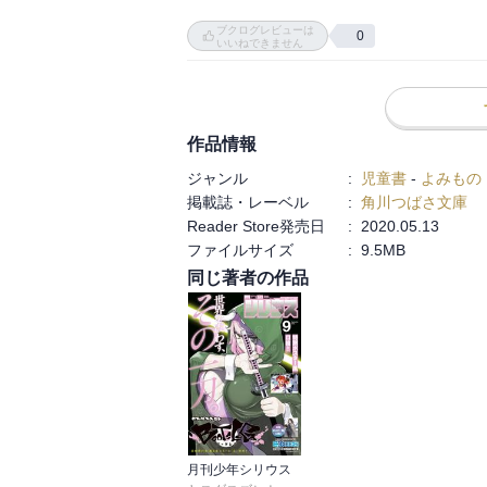
まだ病気を神の仕業だと信じている人たちの
ブクログレビューは
キンマの犬を操る〈犬の王〉が登場したり
0
いいねできません
ってくる。

ツォル帝国に支配されて住む場所を無理や
とキンマの犬を生んだことがわかる。

黒狼病も民族によって罹り方が違ったり、
作品情報
い。

ジャンル
:
児童書
-
よみもの
掲載誌・レーベル
:
角川つばさ文庫
この巻は他にヴァンとサエの距離が縮まっ
Reader Store発売日
:
2020.05.13
ファイルサイズ
:
9.5MB
同じ著者の作品
月刊少年シリウス