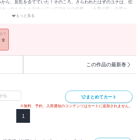
みから、反乱を企てていた！そのころ、さらわれたはずのユナは、伝
ホッサルたちと出会っていて!?サエの任務、〈火馬の民〉の思わ
ァンは、無事に再会できるのか!?【小学上級から ★★★】
もっと見る
11まで
！全
この作品の最新巻
から
まとめてカート
※無料、予約、入荷通知のコンテンツはカートに追加されません。
1