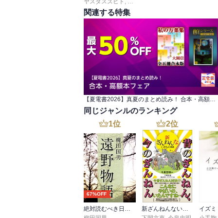
ヤスダスズヒト
,
弐瓶勉
,
ＯＮＥ
,
あずま京太郎
,
ｂｏ
関連する特集
【夏電書2026】真夏のまとめ読み！ 合本・高額本フェア
同じジャンルのランキング
1
位
2
位
67%OFF
絶対読むべき日本の民話 遠野物語
新ざんねんないきもの事典 昔のざんねん、今のざんねん
イズミ
柳田国男
下間文恵
,
今泉忠明
小手鞠