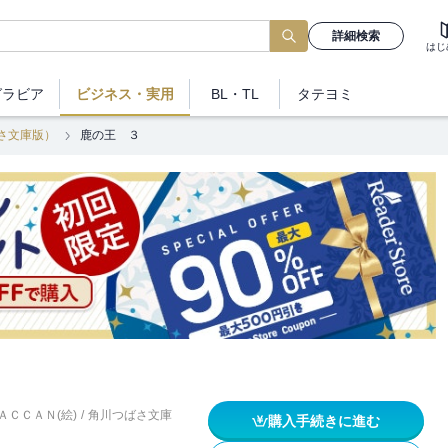
詳細検索
はじ
グラビア
ビジネス
・実用
BL・TL
タテヨミ
さ文庫版）
鹿の王 ３
ＡＣＣＡＮ(絵)
/
角川つばさ文庫
購入手続きに進む