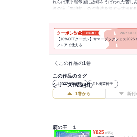
れらは東乎瑠帝国に故郷をうばわれた苦し
説の病「黒狼熱」の治療法を探す天才医術師
く、ミラルの発病――そんな中で、ユナとヴ
クーポン対象
10%OFF
2026.08.
【10%OFFクーポン】サマーブックフェス2026
フロアで使える
この作品の1巻
この作品のタグ
#
2022年映画化
#
上橋菜穂子
シリーズ作品(
4
件)
1巻から
新刊
鹿の王 １
¥
825
(税込)