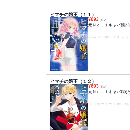
ヒマチの嬢王（１１）
¥
693
(税込)
元Ｎｏ．１キャバ嬢が
バードレディのキャス
有力店・SSS(トリプ
一方、ユリのバースデ
アヤネは、ルミから相
「ミサキがホストにハマ
ヒマチの嬢王（１２）
¥
693
(税込)
以前からSSSグルー
元Ｎｏ．１キャバ嬢が
ホストクラブ・SSS-G
大反響のホスト編収録
朝日町を、米子市を、
鳥取県全体を活性化さ
色恋から一線を越えた
ホストクラブ・SSS-Go