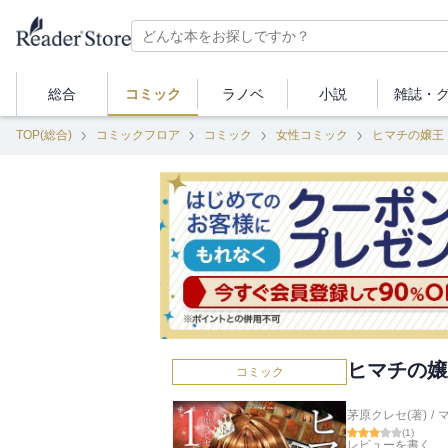
総合
コミック
ラノベ
小説
雑誌・
TOP(総合)
コミックフロア
コミック
女性コミック
ヒマチの嬢王
ヒマチの嬢
コミック
茅原クレセ(著)
/
(
1
)
レビューを書く