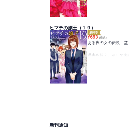
という信じたくない疑
津島とセラに自分がハ
疑惑。
真相を知り、怒りと悲
津島が放った言葉とは
真意を正し、全てを清
ヒマチの嬢王（１９）
彼が吐いた言葉はまさ
最終巻
だがしかし、その言葉
¥
693
(税込)
SNS総フォロワー40
た・・・。
ある夜の女の伝説、堂
元日本一キャバ嬢の下
一方、津島の下で働い
過去を超え、そして未
津島の本性と事の真相
混迷の歌舞伎町編、決
悲しみの中、津島の提
ついに真実の愛を勝ち
ラ。
店のボーイはある話を
全てを捨てる覚悟の彼
それはサクラの運命を
ロボロになったユーゴ
サクラを想うユーゴや
SNS総フォロワー4
か・・・・・・！？
剋上！！
そしてアヤネとサクラ
は・・・・・・！？
新刊通知
鳥取の片田舎から、日