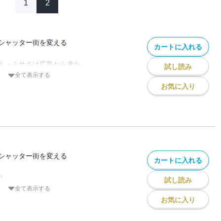
1
2
シャッター街を変える
カートに入れる
ト・ミサキは広島から来た
試し読み
ルエス)グループに移籍。
全て表示する
お気に入り
ーイベント準備を進めていた
談を受ける。
ってるっぽくて･･･」
プの動きが気になっていたアヤネは
シャッター街を変える
カートに入れる
old-に乗り込む。
！
試し読み
ひいては
全て表示する
せる伝説は始まったばかり――
営業をする
お気に入り
ld-。