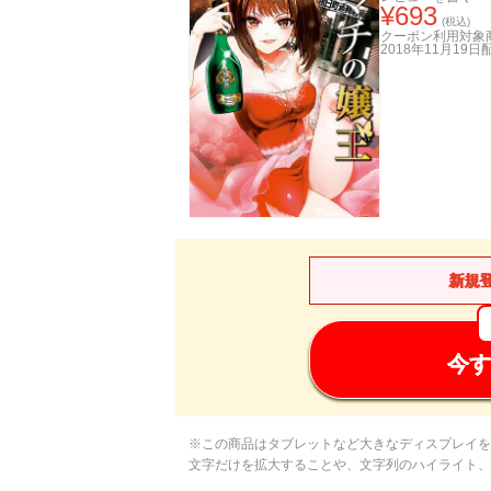
¥
693
(税込)
クーポン利用対象
2018年11月19日
新規
今す
※この商品はタブレットなど大きなディスプレイを
文字だけを拡大することや、文字列のハイライト、