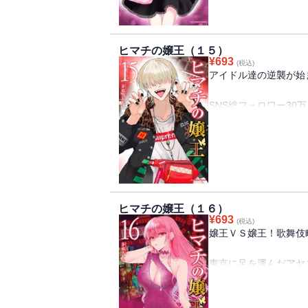
センターを獲得するべ
しかし、OSAKA☆Ba
ヒマチの嬢王（１５）
パパ活、枕営業、整形
¥
693
(税込)
闇の一面もあるようで
アイドル達の逆襲が始
SNS総フォロワー30
SNS総フォロワー30
元日本一キャバ嬢の下
元日本一キャバ嬢の下
OSAKA☆Bambi と
リカは
ライブ後、プロデュー
ヒマチの嬢王（１６）
「運営費が足りなくて
¥
693
(税込)
嬢王ＶＳ嬢王！歌舞伎
平野からの依頼によって
あきづきだが、確証は
東京に足を運んだアヤ
歌舞伎町時代の先輩・
一方、平野に疑いの目
ハザマとみのりを連れ