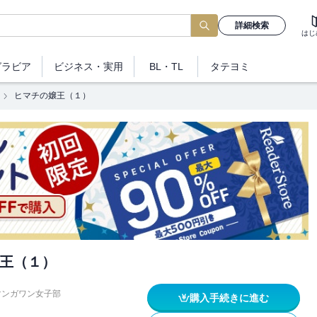
詳細検索
はじ
グラビア
ビジネス
・実用
BL・TL
タテヨミ
ヒマチの嬢王（１）
王（１）
マンガワン女子部
購入手続きに進む