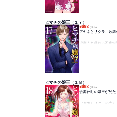
そこに歌舞伎町時代の
親友だったキャバ嬢・
尾行した先に何が待っ
歌舞伎町を離れるきっ
ヒマチの嬢王（１７）
津島は経営者にステッ
¥
693
(税込)
サクラは名実ともに歌
アヤネとサクラ、歌舞
そしてひょんなことか
虚実入れ乱れる不夜城
サクラとアヤネが売上
に。
ついに火ぶたが切って
現・嬢王のサクラ。歌
新旧歌舞伎町の嬢王に
プライドを賭けた戦い
現役嬢王VS元・嬢王！
数字を叩き出すサクラ
戦いの火蓋は切って落
対決二日目にかつての
ヒマチの嬢王（１８）
¥
693
(税込)
そして迎えた、対決の
歌舞伎町の嬢王が見た
アヤネとサクラの直接
そこでサクラが耳にし
アヤネとサクラの売り
自分の見知らぬところ
場。
アヤネの元先輩・セラ
そこでサクラがアヤネ