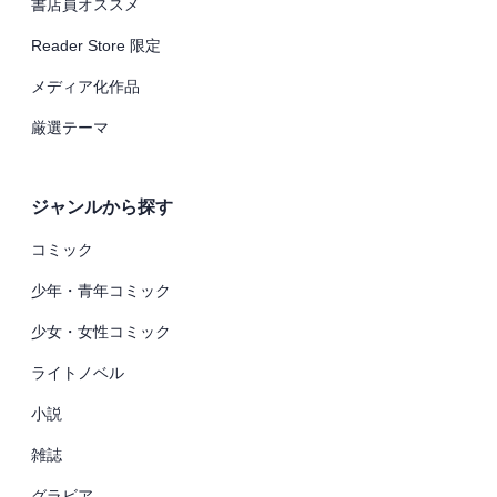
書店員オススメ
Reader Store 限定
メディア化作品
厳選テーマ
ジャンルから探す
コミック
少年・青年コミック
少女・女性コミック
ライトノベル
小説
雑誌
グラビア