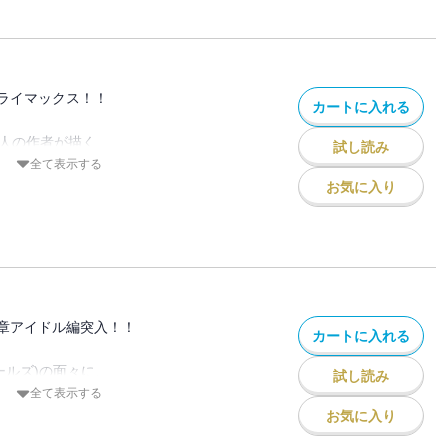
ト・ミサキがハマってしまった
ヤとの関係は遂に誘拐事件へ。
物にして悪徳の極みとも言える
ライマックス！！
カートに入れる
ヤネの拉致し・・・！？
ドレディの命運は如何に！？
万人の作者が描く
試し読み
剋上！
全て表示する
ひいては
お気に入り
せる伝説は始まったばかり――
トクラブ経営者、
サキと誘拐されたアヤネは
面々の活躍により無事救出される。
の戦いも佳境を迎えるが、
で撃たれてしまい・・・！
章アイドル編突入！！
カートに入れる
！？
ガールズ)の面々に、
試し読み
AKA☆Bambi(オオサカバンビ)のメンバ
全て表示する
せた、
お気に入り
の行く末とは・・・！？
の圧倒的センター、セリカから