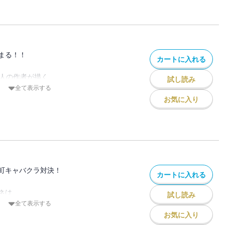
く、あきづきは闘志を燃やす。
mbi のメンバーには、
、裏垢など
・・・
まる！！
カートに入れる
万人の作者が描く
万人の作者が描く
試し読み
剋上！
剋上！
全て表示する
お気に入り
 TOTTORI☆Bambiのメンバーあきづきとセ
サー平野にファミレスに呼び出される。
。」
町キャバクラ対決！
カートに入れる
OSAKA☆Bambiに疑惑を持ち始める
ない。
ネは、
試し読み
セラが経営する店に向かう。
全て表示する
を向けるユーゴは
お気に入り
て平野を尾行する。