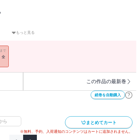
る
を送る歌舞伎町"元"NO.1キャバ嬢・アヤネ。
もっと見る
しぶ手伝うことになるが、流石は元No.1。
11まで
大騒ぎ。
！全
れて・・・
、米子市を、ひいては鳥取全体を活性化させる事になる。
この作品の最新巻
1～8話を収録しております。重複購入にご注意ください】
続巻を自動購入
から
まとめてカート
※無料、予約、入荷通知のコンテンツはカートに追加されません。