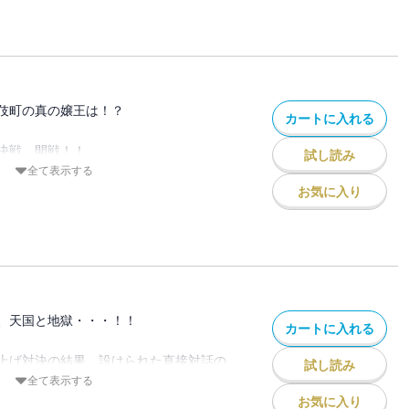
因縁のボーイ・津島の姿が。
サクラを翻弄し、
ているのか・・・！？
かけになった憎き相手だ。
プアップし、、
舞伎町の嬢王となっていた・・・
伎町の真の嬢王は！？
カートに入れる
ら、
決戦、開戦！！
試し読み
をかけてキャバ嬢として対決をすること
全て表示する
落とされた、
お気に入り
舞伎町に凱旋したアヤネ。
よる一週間の売り上げ対決。
に、なりふり構わぬやり方で
だったが、
とされた！
嬢王・アヤネに後塵を拝してしまう。
条件だった
、天国と地獄・・・！！
カートに入れる
対話の場。
たのは、
上げ対決の結果、設けられた直接対話の
試し読み
で津島が
全て表示する
と何かを画策しているのでは、
から聞かされたのは、
お気に入り