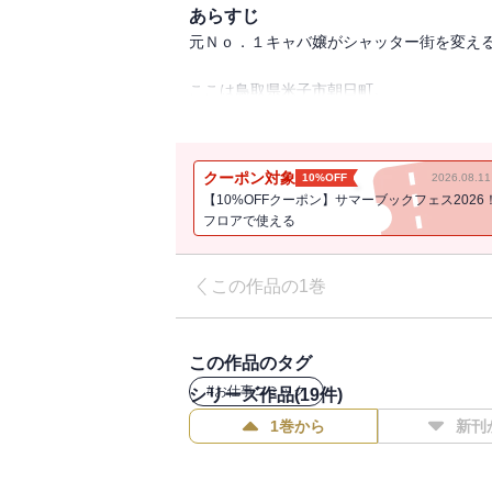
あらすじ
元Ｎｏ．１キャバ嬢がシャッター街を変え
ここは鳥取県米子市朝日町。
都会の喧噪に嫌気がさし、実家でグウタラ生活
母の一喝により、実家の「スナック」をしぶ
クーポン対象
10%OFF
2026.08.
圧倒的な活躍を見せ、店内は飲めや歌えの
【10%OFFクーポン】サマーブックフェス2026
そんな中、元彼を名乗る同級生ジュンが現
フロアで使える
「夜の街」での二人の出会いは、朝日町を
この作品の1巻
【※この作品は単話配信の「ヒマチの嬢王」
この作品のタグ
#
お仕事コミック
シリーズ作品(
19
件)
1巻から
新刊