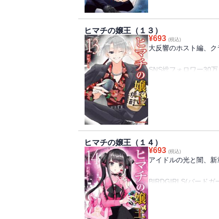
バードレディのキャス
ＳＳＳのホスト・リキ
ヒマチの嬢王（１３）
¥
693
(税込)
そしてSSSの中心人
大反響のホスト編、ク
ホスト・ギンジは、ア
アヤネの、そしてバー
SNS総フォロワー30
元日本一キャバ嬢の下
朝日町を、米子市を、
鳥取県全体を活性化さ
SSS グループのホス
ギンジに監禁されたミ
クラブバードレディの
ヒマチの嬢王（１４）
一方、ギンジとハザマ
¥
693
(税込)
まさかのハザマが拳銃
アイドルの光と闇、新
ハザマの命運は・・・
BIRDGIRLS(バード
大阪進出の声がかかりOS
そして、朝日町を騒が
ーと合流。
リキヤ、ギンジ、レイ
OSAKA☆Bambi 