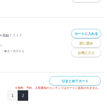
惑だった。
メられているのでは･･･という信じがたい
しみの暗闇に堕ちたサクラに対して、
・・・！？
算しようと津島に詰め寄ったサクラに、
かのプロポーズ！
すらも津島の打算と計略によるものだっ
万人の作者が描く、
カートに入れる
々完結！！！！
剋上！！
試し読み
ていたユーゴは、
来へ。
を知り、反旗を翻すが・・・
着！
全て表示する
お気に入り
案を断れずにタクシーに乗り込んだサク
得たと信じるサクラに対し、
持ちかける。
女の元に現れたのは、津島の私刑によりボ
大きく揺るがすもので－－－！？
だった。
アヤネの心は彼女に届くの
まとめてカート
5万人の著者が描く、元日本一キャバ嬢の下
の誇りを懸けた戦いの行方
※無料、予約、入荷通知のコンテンツはカートに追加されません。
1
2
本一のキャバクラを目指したある女の物