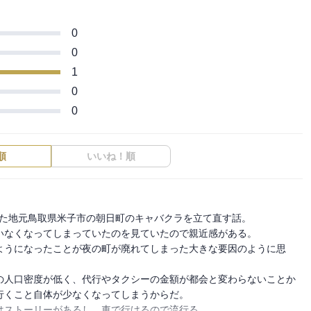
0
0
1
0
0
順
いいね！順
った地元鳥取県米子市の朝日町のキャバクラを立て直す話。

なくなってしまっていたのを見ていたので親近感がある。

ようになったことが夜の町が廃れてしまった大きな要因のように思
の人口密度が低く、代行やタクシーの金額が都会と変わらないことか
くこと自体が少なくなってしまうからだ。

ストーリーがあるし、車で行けるので流行る。
