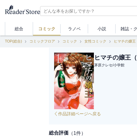
総合
コミック
ラノベ
小説
雑誌・
TOP(総合)
コミックフロア
コミック
女性コミック
ヒマチの嬢王
ヒマチの嬢王（
茅原クレセ
/
小学館
作品詳細ページへ戻る
総合評価
（
1
件）