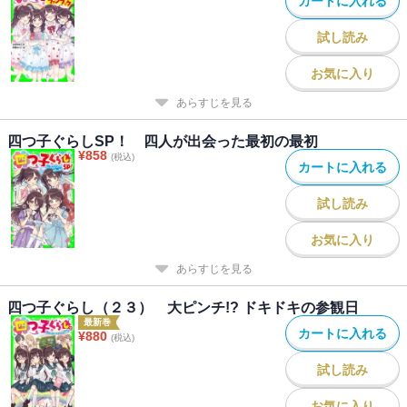
カートに入れる
試し読み
お気に入り
あらすじを見る
四つ子ぐらしSP！ 四人が出会った最初の最初
¥
858
(税込)
カートに入れる
試し読み
お気に入り
あらすじを見る
四つ子ぐらし（２３） 大ピンチ!? ドキドキの参観日
最新巻
カートに入れる
¥
880
(税込)
試し読み
お気に入り