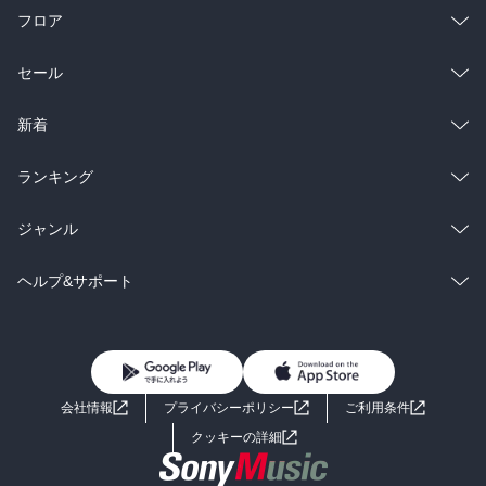
フロア
総合
コミック
セール
ラノベ
小説
総合
コミック
新着
雑誌・グラビア
ビジネス・実用
ラノベ
小説
総合
コミック
ランキング
BL・TL
雑誌・グラビア
ビジネス・実用
ラノベ
小説
総合
コミック
ジャンル
BL・TL
雑誌・グラビア
ビジネス・実用
ラノベ
小説
コミック
男性コミック
ヘルプ&サポート
BL・TL
雑誌・グラビア
ビジネス・実用
女性コミック
コミック誌
初めての方へ
ヘルプ
BL・TL
ライトノベル
男子向けラノベ
よくあるご質問
お問い合わせ
会社情報
プライバシーポリシー
ご利用条件
女子向けラノベ
小説
利用規約
クッキーの詳細
国内小説
海外小説