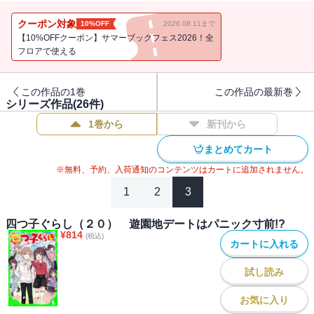
ゼント》や、四人で力を合わせた体育祭のお話《走れ！ お楽しみリ
レー》、カゼをひいた一花ちゃんを、妹三人でがんばってお世話し
クーポン対象
10%OFF
2026.08.11まで
て看病するお話《もし、カゼを引いたら？》が読めるよ！最新刊ま
【10%OFFクーポン】サマーブックフェス2026！全
で読んでいなくても、『四つ子ぐらし（1）』を読んだ後にすぐ読め
フロアで使える
る、スペシャルなお話いっぱいの短編集！【小学中級から ★★】
この作品の1巻
この作品の最新巻
シリーズ作品(
26
件)
1巻から
新刊から
まとめてカート
※無料、予約、入荷通知のコンテンツはカートに追加されません。
1
2
3
四つ子ぐらし（２０） 遊園地デートはパニック寸前!?
¥
814
(税込)
カートに入れる
試し読み
お気に入り