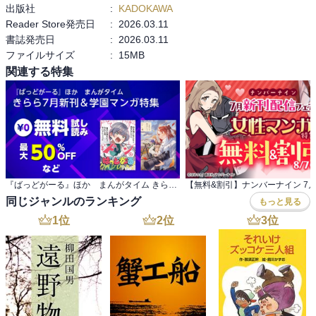
出版社
:
KADOKAWA
Reader Store発売日
:
2026.03.11
書誌発売日
:
2026.03.11
ファイルサイズ
:
15MB
関連する特集
『ばっどがーる』ほか まんがタイム きらら7月新刊＆学園マンガ特集
同じジャンルのランキング
もっと見る
1
位
2
位
3
位