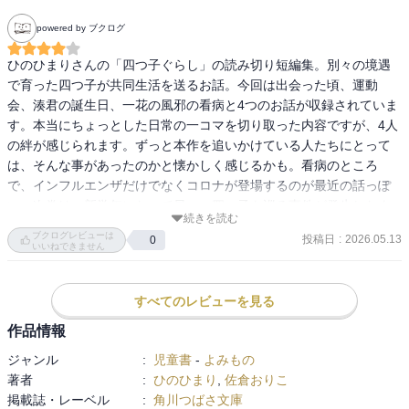
powered by ブクログ
ひのひまりさんの「四つ子ぐらし」の読み切り短編集。別々の境遇
で育った四つ子が共同生活を送るお話。今回は出会った頃、運動
会、湊君の誕生日、一花の風邪の看病と4つのお話が収録されていま
す。本当にちょっとした日常の一コマを切り取った内容ですが、4人
の絆が感じられます。ずっと本作を追いかけている人たちにとって
は、そんな事があったのかと懐かしく感じるかも。看病のところ
で、インフルエンザだけでなくコロナが登場するのが最近の話っぽ
い。次巻は、新学年になって早々、四つ子を巡る事件が発生したよ
続きを読む
うで、どんな話になるか楽しみ。
ブクログレビューは
投稿日
:
2026.05.13
0
いいねできません
すべてのレビューを見る
作品情報
ジャンル
:
児童書
-
よみもの
著者
:
ひのひまり
,
佐倉おりこ
掲載誌・レーベル
:
角川つばさ文庫