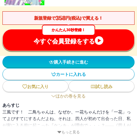
358
新規登録で
円(税込)で買える！
かんたん30秒登録！
今すぐ会員登録をする
購入手続きに進む
カートに入れる
お気に入り
試し読み
ほかの巻を見る
あらすじ
三風です！ 二鳥ちゃんは、なぜか、一花ちゃんだけを「一花」っ
てよびすてにするんだよね。それは、四人が初めて出会った日、私
が家に入る前に起こった『ケンカ』が理由で・・・？――《四人が
出会った最初の最初》湊くんのお誕生日のお話《二人をつなぐプレ
もっと見る