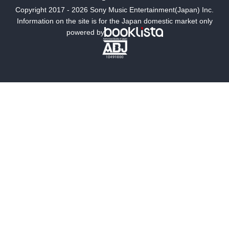
Copyright 2017 - 2026 Sony Music Entertainment(Japan) Inc.
ミステリー
SF
Information on the site is for the Japan domestic market only
powered by
歴史・時代小説
文学
雑誌
グラビア写真集
ボーイズラブ
ティーンズラブ
人文・思想・歴史
社会・政治・法律
ビジネス・経済
サイエンス・テクノロジー
コンピュータ・情報
くらし・家庭
料理・酒
ファッション・美容・ダイエット
ホビー&カルチャー
スポーツ・アウトドア