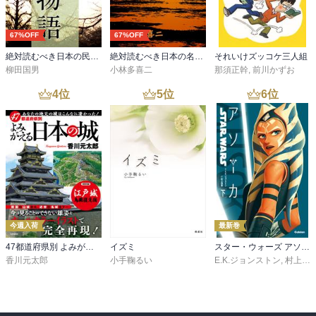
67%OFF
67%OFF
絶対読むべき日本の民話 遠野物語
絶対読むべき日本の名作 蟹工船
それいけズッコケ三人組
柳田国男
小林多喜二
那須正幹
,
前川かずお
4
位
5
位
6
位
今週入荷
最新巻
47都道府県別 よみがえる日本の城
イズミ
スター・ウォーズ アソーカ 下
香川元太郎
小手鞠るい
E.K.ジョンストン
,
村上清幸