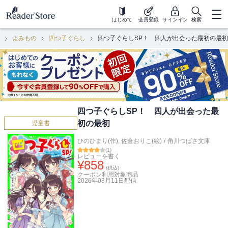
はじめて
会員登録
サインイン
検索
よみもの
四つ子ぐらし
四つ子ぐらしSP！ 四人が出会った最初の最初
四つ子ぐらしSP！ 四人が出会った最
初の最初
児童書
ひのひまり(作)
,
佐倉おりこ(絵)
/
角川つばさ文庫
(
1
)
レビューを書く
¥
858
(税込)
クーポン利用対象商品
2026年03月11日
配信