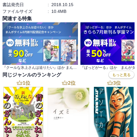
書誌発売日
:
2018.10.15
ファイルサイズ
:
10.4MB
関連する特集
『クールな氷上さんは迫りたい』ほか まんがタイム8月新刊配信記念キャンペーン
同じジャンルのランキング
もっと見る
1
位
2
位
3
位