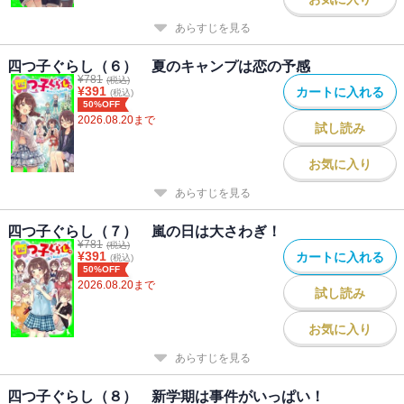
あらすじを見る
四つ子ぐらし（６） 夏のキャンプは恋の予感
¥
781
(税込)
¥
391
カートに入れる
(税込)
50%OFF
2026.08.20
まで
試し読み
お気に入り
あらすじを見る
四つ子ぐらし（７） 嵐の日は大さわぎ！
¥
781
(税込)
¥
391
カートに入れる
(税込)
50%OFF
2026.08.20
まで
試し読み
お気に入り
あらすじを見る
四つ子ぐらし（８） 新学期は事件がいっぱい！