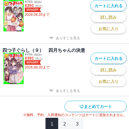
¥
781
(税込)
¥
391
カートに入れる
(税込)
50%OFF
2026.08.20
まで
試し読み
お気に入り
あらすじを見る
四つ子ぐらし（９） 四月ちゃんの決意
¥
781
(税込)
¥
391
カートに入れる
(税込)
50%OFF
2026.08.20
まで
試し読み
お気に入り
あらすじを見る
まとめてカート
※無料、予約、入荷通知のコンテンツはカートに追加されません。
1
2
3