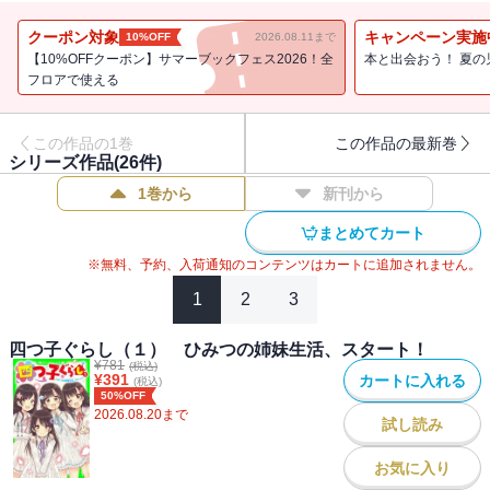
それぞれ別の場所で孤独に育った私たちは、これから四人、一つ屋
根の下で暮らすことになった。だけど、四つ子だけの生活は、大混
クーポン対象
キャンペーン実施
10%OFF
2026.08.11まで
乱！ その上、育ってきた環境の違いが思わぬすれ違いを生ん
【10%OFFクーポン】サマーブックフェス2026！全
本と出会おう！ 夏の
で・・・？みんな同じで、みんな違う！ キュートな姉妹生活、始
フロアで使える
まります！第６回角川つばさ文庫小説賞【特別賞】受賞！【小学中
級から ★★】
この作品の1巻
この作品の最新巻
シリーズ作品(
26
件)
1巻から
新刊から
まとめてカート
※無料、予約、入荷通知のコンテンツはカートに追加されません。
1
2
3
四つ子ぐらし（１） ひみつの姉妹生活、スタート！
¥
781
(税込)
¥
391
カートに入れる
(税込)
50%OFF
2026.08.20
まで
試し読み
お気に入り