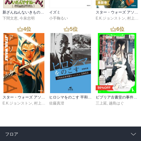
最新巻
新ざんねんないきもの事典 昔のざんねん、今のざんねん
イズミ
スター・ウォーズ アソーカ 下
下間文恵
,
今泉忠明
小手鞠るい
E.K.ジョンストン
,
村上清幸
4
位
5
位
6
位
50%OFF
スター・ウォーズ アソーカ 上
ヒロシマをのこす 平和記念資料館をつくった人・長岡省吾
ビブリア古書堂の事件手帖（３） ～栞子さんと消えない絆～
E.K.ジョンストン
,
村上清幸
佐藤真澄
三上延
,
越島はぐ
フロア