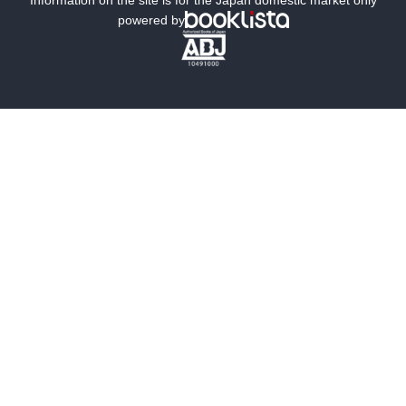
powered by
歴史・時代小説
文学
雑誌
グラビア写真集
ボーイズラブ
ティーンズラブ
人文・思想・歴史
社会・政治・法律
ビジネス・経済
サイエンス・テクノロジー
コンピュータ・情報
くらし・家庭
料理・酒
ファッション・美容・ダイエット
ホビー&カルチャー
スポーツ・アウトドア
地図・ガイド
エンターテイメント