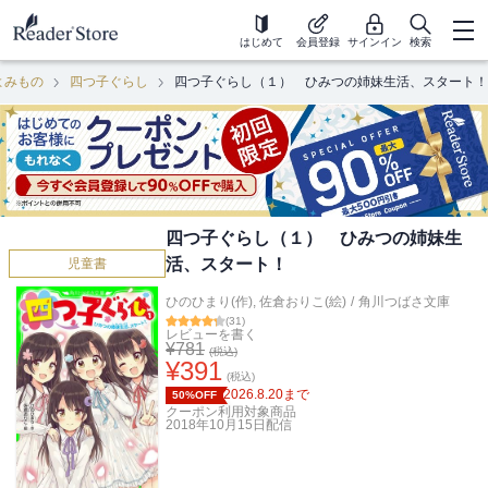
はじめて
会員登録
サインイン
検索
よみもの
四つ子ぐらし
四つ子ぐらし（１） ひみつの姉妹生活、スタート！
四つ子ぐらし（１） ひみつの姉妹生
活、スタート！
児童書
ひのひまり(作)
,
佐倉おりこ(絵)
/
角川つばさ文庫
(
31
)
レビューを書く
¥
781
(税込)
¥
391
(税込)
2026.8.20
まで
50%OFF
クーポン利用対象商品
2018年10月15日
配信