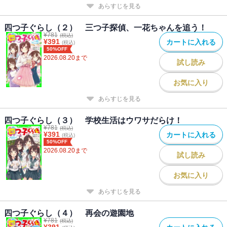
あらすじを見る
四つ子ぐらし（２） 三つ子探偵、一花ちゃんを追う！
¥
781
(税込)
¥
391
カートに入れる
(税込)
50%OFF
2026.08.20
まで
試し読み
お気に入り
あらすじを見る
四つ子ぐらし（３） 学校生活はウワサだらけ！
¥
781
(税込)
¥
391
カートに入れる
(税込)
50%OFF
2026.08.20
まで
試し読み
お気に入り
あらすじを見る
四つ子ぐらし（４） 再会の遊園地
¥
781
(税込)
¥
391