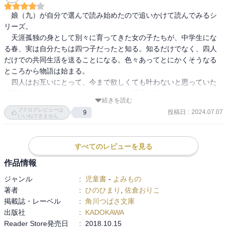
は長女　宮美　一花　次女　宮美　二鳥　三女　宮美　三風　四
　娘（九）が自分で選んで読み始めたので追いかけて読んでみるシ
女　宮美　四月

リーズ。

育ち、境遇、生い立ち全部が違う！四人と共同生活がはじまる！だ
　天涯孤独の身として別々に育ってきた女の子たちが、中学生にな
けど三人、一花、二鳥、三風はだんだん馴染んでいき…でも四月は
る春、実は自分たちは四つ子だったと知る。知るだけでなく、四人
大人しく会話に入れてもボソっと呟くのみ

だけでの共同生活を送ることになる。色々あってとにかくそうなる
それには自身の苦い経験をしてるから‥その続きは本読んであなた
ところから物語は始まる。

の目で確かめて見てください！
　四人はお互いにとって、今まで欲しくても叶わないと思っていた
「家族」なのだが、これまで生きてきた環境も違うし知らないこと
続きを読む
もたくさんある。「普通の家族」がどんなものかもわからない。第
ブクログレビューは
投稿日
:
2024.07.07
9
一巻である本作では、特に四女の四月（シヅキ）ちゃんがなかなか
いいねできません
心を開いてくれないということが最大の課題となる。

　もちろん最後はハッピーエンド、口数が少なく人物像がよくわか
すべてのレビューを見る
らなかった四月ちゃんも、最後には今後の活躍が楽しみになる意外
な一面を見せてくれ、次回予告では早速本領発揮。四人がこれから
作品情報
どうやって、どんな「家族」になっていくのか、楽しく読んでいけ
ジャンル
:
児童書
-
よみもの
そう（悪役となる大人たちはエゲツナイ悪かもしれないけ
著者
:
ひのひまり
,
佐倉おりこ
ど……）。
掲載誌・レーベル
:
角川つばさ文庫
出版社
:
KADOKAWA
Reader Store発売日
:
2018.10.15