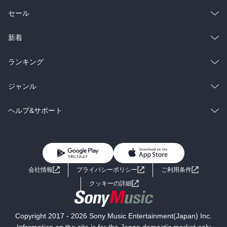
総合
コミック
セール
ラノベ
小説
総合
コミック
新着
雑誌・グラビア
ビジネス・実用
ラノベ
小説
総合
コミック
ランキング
BL・TL
雑誌・グラビア
ビジネス・実用
ラノベ
小説
総合
コミック
ジャンル
BL・TL
雑誌・グラビア
ビジネス・実用
ラノベ
小説
コミック
男性コミック
ヘルプ&サポート
BL・TL
雑誌・グラビア
ビジネス・実用
女性コミック
コミック誌
初めての方へ
ヘルプ
BL・TL
ライトノベル
男子向けラノベ
よくあるご質問
お問い合わせ
会社情報
プライバシーポリシー
ご利用条件
女子向けラノベ
小説
利用規約
クッキーの詳細
国内小説
海外小説
Copyright 2017 - 2026 Sony Music Entertainment(Japan) Inc.
ミステリー
SF
Information on the site is for the Japan domestic market only