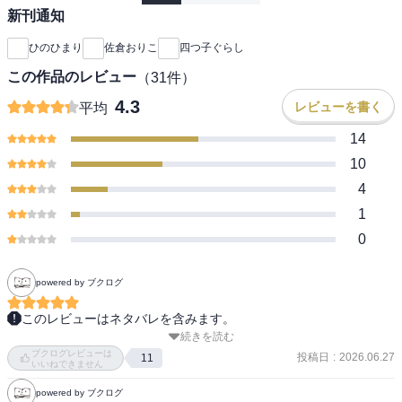
新刊通知
ひのひまり
佐倉おりこ
四つ子ぐらし
この作品のレビュー
（
31
件）
4.3
レビューを書く
平均
14
10
4
1
0
powered by ブクログ
このレビューはネタバレを含みます。
続きを読む
私は最近本屋で見つけました！

ブクログレビューは
幼い頃から別々のところに預けられて‥中学生になる前宮美　三風
投稿日
:
2026.06.27
11
いいねできません
が中学自立計画に参加。

powered by ブクログ
そしたら同じ顔の子達がなんと3人も目の前いる！！！！四人の名前