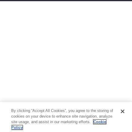
ボーイズラブ
ティーンズラブ
人文・思想・歴史
社会・政治・法律
ビジネス・経済
サイエンス・テクノロジー
コンピュータ・情報
くらし・家庭
料理・酒
ファッション・美容・ダイエット
ホビー&カルチャー
スポーツ・アウトドア
地図・ガイド
エンターテイメント
芸術・アート
映画・音楽・演劇
By clicking “Accept All Cookies”, you agree to the storing of
写真集
教養
cookies on your device to enhance site navigation, analyze
site usage, and assist in our marketing efforts.
Cookie
Policy
医学・福祉
教育・語学・参考書