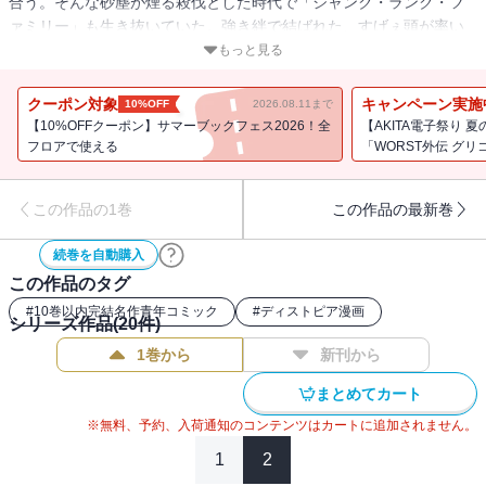
合う。そんな砂塵が煙る殺伐とした時代で「ジャンク・ランク・フ
ァミリー」も生き抜いていた。強き絆で結ばれた、すげぇ頭が率い
る5人の男達。物語はそのファミリーと荒野を彷徨う少年との極限状
もっと見る
態の出会いから始まる。最高の男達、その凱歌を聞け…。
クーポン対象
キャンペーン実施
10%OFF
2026.08.11まで
【10%OFFクーポン】サマーブックフェス2026！全
【AKITA電子祭り 
フロアで使える
「WORST外伝 グリ
この作品の1巻
この作品の最新巻
続巻を自動購入
この作品のタグ
#
10巻以内完結名作青年コミック
#
ディストピア漫画
シリーズ作品(
20
件)
1巻から
新刊から
まとめてカート
※無料、予約、入荷通知のコンテンツはカートに追加されません。
1
2