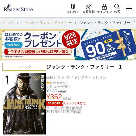
はじめて
会員登録
サインイン
検索
コミック
ジャンク・ランク・ファミリー
ジャンク・ランク・ファミリー 1
ジャンク・ランク・ファミリー 1
コミック
高橋ヒロシ(著)
/
ヤングチャンピオン
(
3
)
レビューを書く
¥
704
(税込)
¥
352
(税込)
2026.8.19
まで
50%OFF
クーポン利用対象商品
2017年06月20日
配信