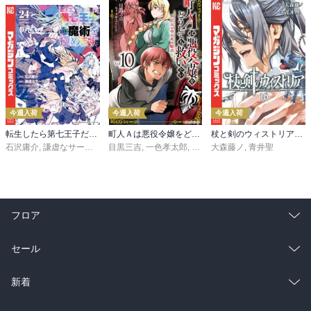
今週入荷
今週入荷
今週入荷
転生したら第七王子だったので、気ままに魔術を極めます（２４）
町人Ａは悪役令嬢をどうしても救いたい ～どぶと空と氷の姫君～１０【電子書店共通特典イラスト付】
杖と剣のウィストリア（１６）
石沢庸介
,
謙虚なサークル
,
メル。
目黒三吉
,
一色孝太郎
,
Parum
大森藤ノ
,
青井聖
フロア
総合
コミック
セール
ラノベ
小説
総合
コミック
新着