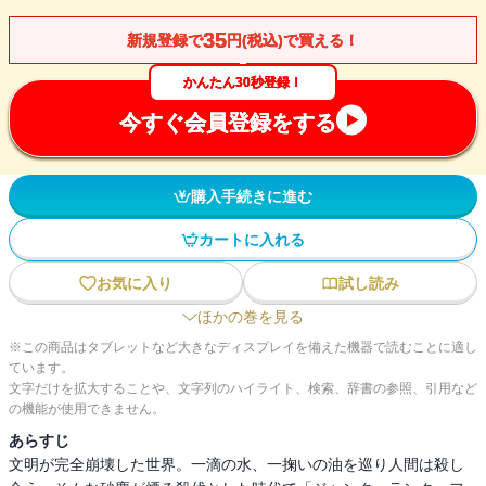
35
新規登録で
円(税込)で買える！
かんたん30秒登録！
今すぐ会員登録をする
購入手続きに進む
カートに入れる
お気に入り
試し読み
ほかの巻を見る
※この商品はタブレットなど大きなディスプレイを備えた機器で読むことに適し
ています。
文字だけを拡大することや、文字列のハイライト、検索、辞書の参照、引用など
の機能が使用できません。
あらすじ
文明が完全崩壊した世界。一滴の水、一掬いの油を巡り人間は殺し