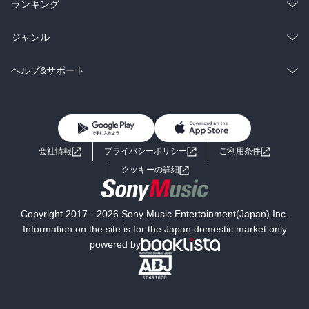
雑誌・グラビア
ビジネス・実用
ラノベ
小説
総合
コミック
ランキング
BL・TL
雑誌・グラビア
ビジネス・実用
ラノベ
小説
総合
コミック
ジャンル
BL・TL
雑誌・グラビア
ビジネス・実用
ラノベ
小説
コミック
男性コミック
ヘルプ&サポート
BL・TL
雑誌・グラビア
ビジネス・実用
女性コミック
コミック誌
初めての方へ
ヘルプ
BL・TL
ライトノベル
男子向けラノベ
よくあるご質問
お問い合わせ
会社情報
プライバシーポリシー
ご利用条件
女子向けラノベ
小説
利用規約
クッキーの詳細
国内小説
海外小説
Copyright 2017 - 2026 Sony Music Entertainment(Japan) Inc.
ミステリー
SF
Information on the site is for the Japan domestic market only
powered by
歴史・時代小説
文学
雑誌
グラビア写真集