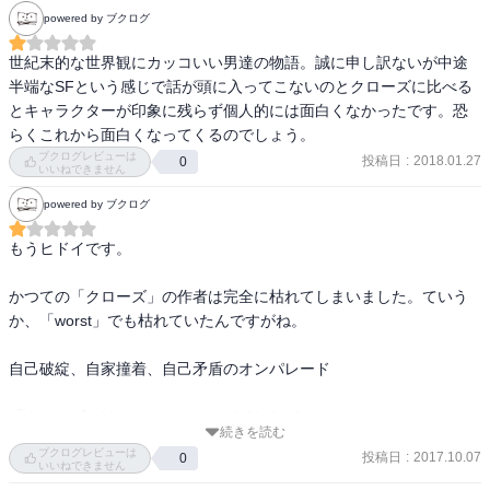
powered by ブクログ
世紀末的な世界観にカッコいい男達の物語。誠に申し訳ないが中途
半端なSFという感じで話が頭に入ってこないのとクローズに比べる
とキャラクターが印象に残らず個人的には面白くなかったです。恐
らくこれから面白くなってくるのでしょう。
ブクログレビューは
投稿日
:
2018.01.27
0
いいねできません
powered by ブクログ
もうヒドイです。

かつての「クローズ」の作者は完全に枯れてしまいました。ていう
か、「worst」でも枯れていたんですがね。

自己破綻、自家撞着、自己矛盾のオンパレード

「クローズ」はカッコいいマンガでしたが、

続きを読む
それ以降の高橋ヒロシの書く作品は、カッコつけ、のマンガに成り
ブクログレビューは
投稿日
:
2017.10.07
0
下がっています。それも書けば書くだけその「カッコつけ度」に拍
いいねできません
車がかかってるようです。