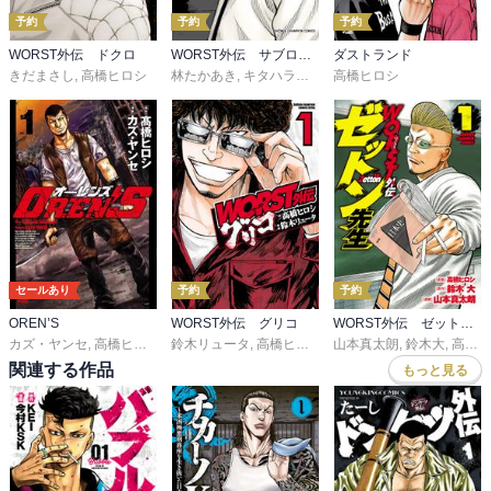
予約
予約
予約
WORST外伝 ドクロ
WORST外伝 サブロクサンタ 名もなきカラスたち
ダストランド
きだまさし
,
高橋ヒロシ
林たかあき
,
キタハラタケヨ
高橋ヒロシ
,
高橋ヒロシ
,
増本庄一郎
セールあり
予約
予約
OREN’S
WORST外伝 グリコ
WORST外伝 ゼットン先生
カズ・ヤンセ
,
高橋ヒロシ
鈴木リュータ
,
高橋ヒロシ
山本真太朗
,
鈴木大
,
高橋ヒロシ
関連する作品
もっと見る