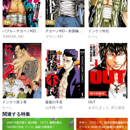
予約
予約
バブル～チカーノKEI歌舞伎町血闘編～
チカーノKEI～米国極悪刑務所を生き抜いた日本人～
ドンケツ外伝
今村KSK
,
KEI
マサシ
,
KEI
たーし
セールあり
ドンケツ第２章
最後の不良
OUT
たーし
山本隆一郎
みずたまこと
,
井口達也
関連する特集