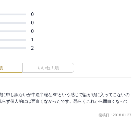
0
0
0
1
2
順
いいね！順
誠に申し訳ないが中途半端なSFという感じで話が頭に入ってこないの
残らず個人的には面白くなかったです。恐らくこれから面白くなって
投稿日
:
2018.01.27