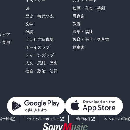
ミステリー
芸術・アート
SF
映画・音楽・演劇
歴史・時代小説
写真集
文学
教養
雑誌
医学・福祉
ラビア
グラビア写真集
教育・語学・参考書
・実用
ボーイズラブ
児童書
ティーンズラブ
人文・思想・歴史
社会・政治・法律
会社情報
プライバシーポリシー
ご利用条件
クッキーの詳細