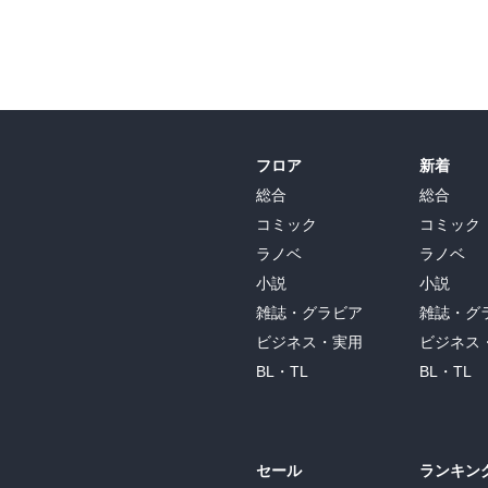
フロア
新着
総合
総合
コミック
コミック
ラノベ
ラノベ
小説
小説
雑誌・グラビア
雑誌・グ
ビジネス・実用
ビジネス
BL・TL
BL・TL
セール
ランキン