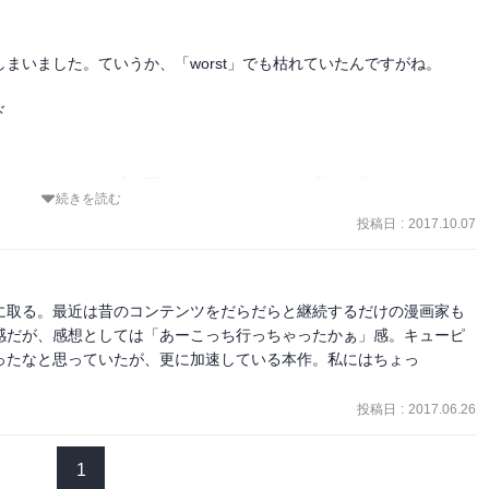
いました。ていうか、「worst」でも枯れていたんですがね。



つけ、のマンガに成り下がっています。それも書けば書くだけその
続きを読む
す。
投稿日
:
2017.10.07
に取る。最近は昔のコンテンツをだらだらと継続するだけの漫画家も
感だが、感想としては「あーこっち行っちゃったかぁ」感。キューピ
ったなと思っていたが、更に加速している本作。私にはちょっ
投稿日
:
2017.06.26
1