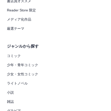
書店員オススメ
Reader Store 限定
メディア化作品
厳選テーマ
ジャンルから探す
コミック
少年・青年コミック
少女・女性コミック
ライトノベル
小説
雑誌
グラビア