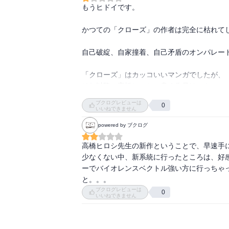
もうヒドイです。

かつての「クローズ」の作者は完全に枯れてしま
自己破綻、自家撞着、自己矛盾のオンパレード
「クローズ」はカッコいいマンガでしたが、

それ以降の高橋ヒロシの書く作品は、カッコ
「カッコつけ度」に拍車がかかってるようで
ブクログレビューは
0
いいねできません
powered by ブクログ
高橋ヒロシ先生の新作ということで、早速手
少なくない中、新系統に行ったところは、好
ーでバイオレンスベクトル強い方に行っちゃ
と。。。
ブクログレビューは
0
いいねできません