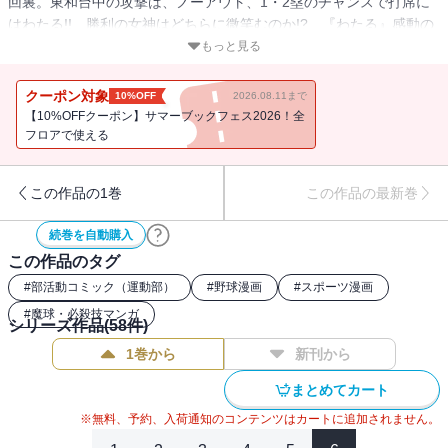
回裏。東和台中の攻撃は、ノーアウト、1・2塁のチャンスで打席に
はわたる!! 勝利の女神はどちらに微笑むのか!? 『わたる』感動の
完結巻!!
もっと見る
クーポン対象
10%OFF
2026.08.11まで
【10%OFFクーポン】サマーブックフェス2026！全
フロアで使える
この作品の1巻
この作品の最新巻
続巻を自動購入
この作品のタグ
#
部活動コミック（運動部）
#
野球漫画
#
スポーツ漫画
#
魔球・必殺技マンガ
シリーズ作品(
58
件)
1巻から
新刊から
まとめてカート
※無料、予約、入荷通知のコンテンツはカートに追加されません。