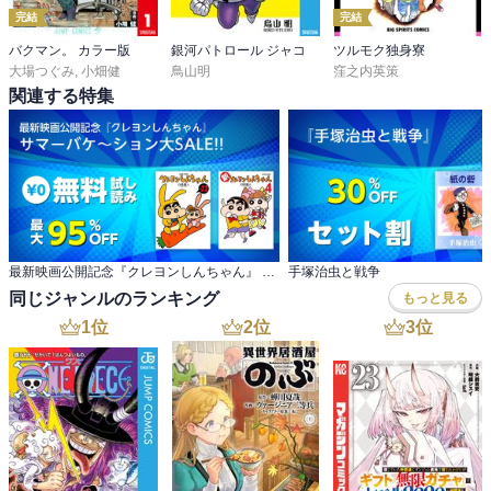
完結
完結
バクマン。 カラー版
銀河パトロール ジャコ
ツルモク独身寮
大場つぐみ
,
小畑健
鳥山明
窪之内英策
関連する特集
最新映画公開記念『クレヨンしんちゃん』 サマーバケ～ション大SALE!!
手塚治虫と戦争
同じジャンルのランキング
もっと見る
1
位
2
位
3
位