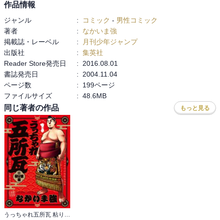
【笑えるシーン】宮城の鼻でカマキリ交尾（３９巻）

作品情報
【好きな沖縄方言①】「ワジワジきた」（頭にきた）

ジャンル
:
コミック
-
男性コミック
【好きな沖縄方言②】「「いぎゃんごーり」（びっくりしたな～も
著者
:
なかいま強
う･･･）
掲載誌・レーベル
:
月刊少年ジャンプ
出版社
:
集英社
Reader Store発売日
:
2016.08.01
書誌発売日
:
2004.11.04
ページ数
:
199ページ
ファイルサイズ
:
48.6MB
同じ著者の作品
もっと見る
うっちゃれ五所瓦 粘り腰編