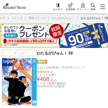
はじめて
会員登録
サインイン
検索
ロア
コミック
男性コミック
わたるがぴゅん！
わたるがぴゅん！ 58
わたるがぴゅん！ 58
コミック
最終巻
なかいま強(著者)
/
月刊少年ジャンプ
(
1
)
レビューを書く
¥
408
(税込)
クーポン利用対象商品
2016年08月01日
配信