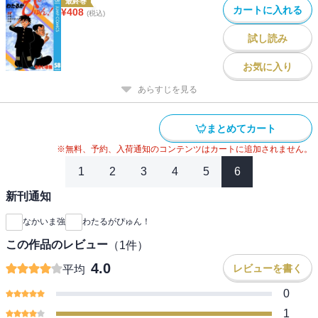
最終巻
カートに入れる
¥
408
(税込)
試し読み
お気に入り
あらすじを見る
まとめてカート
※無料、予約、入荷通知のコンテンツはカートに追加されません。
1
2
3
4
5
6
新刊通知
なかいま強
わたるがぴゅん！
この作品のレビュー
（
1
件）
4.0
レビューを書く
平均
0
1