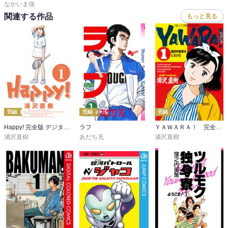
なかいま強
関連する作品
もっと見る
完結
完結
完結
Happy! 完全版 デジタル Ver
ラフ
ＹＡＷＡＲＡ！ 完全版 デジタル Ver.
浦沢直樹
あだち充
浦沢直樹