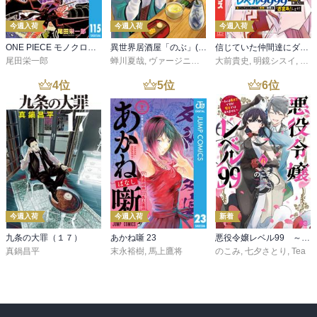
今週入荷
今週入荷
今週入荷
ONE PIECE モノクロ版 115
異世界居酒屋「のぶ」(22)
信じていた仲間達にダンジョン奥地で殺されかけたがギフト『無限ガチャ』でレベル９９９９の仲間達を手に入れて元パーティーメンバーと世界に復讐＆『ざまぁ！』します！（２３）
尾田栄一郎
蝉川夏哉
,
ヴァージニア二等兵
大前貴史
,
転
,
明鏡シスイ
,
ｔｅ
4
位
5
位
6
位
今週入荷
今週入荷
新着
九条の大罪（１７）
あかね噺 23
悪役令嬢レベル99 ～私は裏ボスですが魔王ではありません～ その６
真鍋昌平
末永裕樹
,
馬上鷹将
のこみ
,
七夕さとり
,
Tea