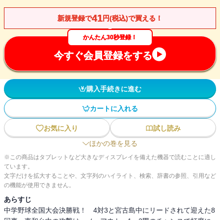
41
新規登録で
円(税込)で買える！
かんたん30秒登録！
今すぐ会員登録をする
購入手続きに進む
カートに入れる
お気に入り
試し読み
ほかの巻を見る
※この商品はタブレットなど大きなディスプレイを備えた機器で読むことに適し
ています。
文字だけを拡大することや、文字列のハイライト、検索、辞書の参照、引用など
の機能が使用できません。
あらすじ
中学野球全国大会決勝戦！ 4対3と宮古島中にリードされて迎えた8