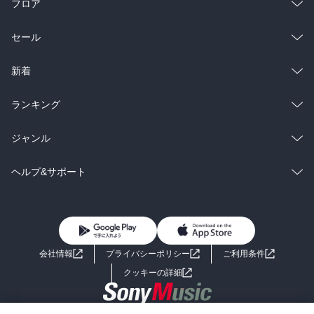
フロア
総合
コミック
セール
ラノベ
小説
総合
コミック
新着
雑誌・グラビア
ビジネス・実用
ラノベ
小説
総合
コミック
ランキング
BL・TL
雑誌・グラビア
ビジネス・実用
ラノベ
小説
総合
コミック
ジャンル
BL・TL
雑誌・グラビア
ビジネス・実用
ラノベ
小説
コミック
男性コミック
ヘルプ&サポート
BL・TL
雑誌・グラビア
ビジネス・実用
女性コミック
コミック誌
初めての方へ
ヘルプ
BL・TL
ライトノベル
男子向けラノベ
よくあるご質問
お問い合わせ
会社情報
プライバシーポリシー
ご利用条件
女子向けラノベ
小説
利用規約
クッキーの詳細
国内小説
海外小説