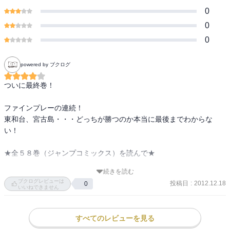
0
0
0
powered by ブクログ
ついに最終巻！

ファインプレーの連続！

東和台、宮古島・・・どっちが勝つのか本当に最後までわからな
い！

★全５８巻（ジャンプコミックス）を読んで★

続きを読む
【好きなキャラ】わたる、上原

ブクログレビューは
投稿日
:
2012.12.18
0
【好きな試合】ＶＳ三島北中

いいねできません
【好きなキメ球】シーサーボール（わたる）

【好きな言葉】「そうだよね、野球って本当に最高なんだよね」
すべてのレビューを見る
（東風平：５８巻）
