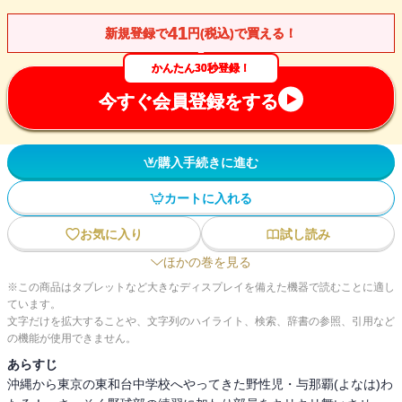
41
新規登録で
円(税込)で買える！
かんたん30秒登録！
今すぐ会員登録をする
購入手続きに進む
カートに入れる
お気に入り
試し読み
ほかの巻を見る
※この商品はタブレットなど大きなディスプレイを備えた機器で読むことに適し
ています。
文字だけを拡大することや、文字列のハイライト、検索、辞書の参照、引用など
の機能が使用できません。
あらすじ
沖縄から東京の東和台中学校へやってきた野性児・与那覇(よなは)わ