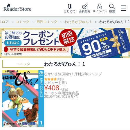
はじめて
会員登録
サインイン
検索
フロア
コミック
男性コミック
わたるがぴゅん！
わたるがぴゅん！ 1
わたるがぴゅん！ 1
コミック
なかいま強(著者)
/
月刊少年ジャンプ
(
3
)
レビューを書く
¥
408
(税込)
クーポン利用対象商品
2016年08月01日
配信