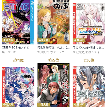
今週入荷
今週入荷
今週入荷
ONE PIECE モノクロ版 115
異世界居酒屋「のぶ」(22)
信じていた仲間達にダンジョン奥地で殺されかけたがギフト『無限ガチャ』でレベル９９９９の仲間達を手に入れて元パーティーメンバーと世界に復讐＆『ざまぁ！』します！（２３）
尾田栄一郎
蝉川夏哉
,
ヴァージニア二等兵
大前貴史
,
転
,
明鏡シスイ
,
ｔｅ
4
位
5
位
6
位
今週入荷
今週入荷
今週入荷