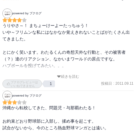
powered by ブクログ
うりやさ～！ まちょーけーよーたっちゅう！

いや～フリムンな私にはなかなか覚えきれないことばがたくさん出
てきました。

とにかく笑います。わたるくんの奇想天外な行動と、その被害者
（？）達のリアクション、なかいまワールドの原点ですな。

ハブボールを投げてみたい。。。

続きを読む
ただ、中原裕の「ラストイニング」みたいなリアル野球漫画好きは
ブクログレビューは
投稿日
:
2011.09.11
1
避けた方がよいです。
いいねできません
powered by ブクログ
沖縄から転校してきた、問題児・与那覇わたる！

お約束どおり野球部に入部し、揉め事を起こす。

試合がないから、今のところ熱血野球マンガとは遠い。
