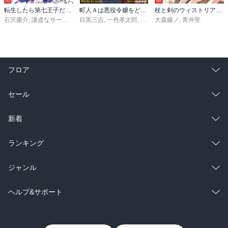
転生したら第七王子だったので、気ままに魔術を極めます（２４）
町人Ａは悪役令嬢をどうしても救いたい ～どぶと空と氷の姫君～１０【電子書店共通特典イラスト付】
杖と剣のウィストリア（１６）
石沢庸介
,
謙虚なサークル
,
メル。
目黒三吉
,
一色孝太郎
,
Parum
大森藤ノ
,
青井聖
フロア
総合
コミック
セール
ラノベ
小説
総合
コミック
新着
雑誌・グラビア
ビジネス・実用
ラノベ
小説
総合
コミック
ランキング
BL・TL
雑誌・グラビア
ビジネス・実用
ラノベ
小説
総合
コミック
ジャンル
BL・TL
雑誌・グラビア
ビジネス・実用
ラノベ
小説
コミック
男性コミック
ヘルプ&サポート
BL・TL
雑誌・グラビア
ビジネス・実用
女性コミック
コミック誌
初めての方へ
ヘルプ