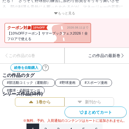
たる！ さっそく野球部の練習に加わり部員をキリキリ舞いさせ
る。部の勧誘を意外にも断ったわたるだが、マネージャーの若葉に
一目惚れして・・・!? 月刊少年ジャンプにて20年に渡る長期連載
もっと見る
となった野球マンガの金字塔！ その始まりの第1巻!!
クーポン対象
10%OFF
2026.08.11まで
【10%OFFクーポン】サマーブックフェス2026！全
フロアで使える
この作品の1巻
この作品の最新巻
続巻を自動購入
この作品のタグ
#
部活動コミック（運動部）
#
野球漫画
#
スポーツ漫画
#
魔球・必殺技マンガ
シリーズ作品(
58
件)
1巻から
新刊から
まとめてカート
※無料、予約、入荷通知のコンテンツはカートに追加されません。