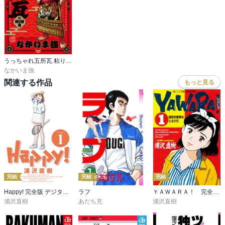
うっちゃれ五所瓦 粘り腰編
なかいま強
関連する作品
もっと見る
完結
完結
完結
Happy! 完全版 デジタル Ver
ラフ
ＹＡＷＡＲＡ！ 完全版 デジタル Ver.
浦沢直樹
あだち充
浦沢直樹