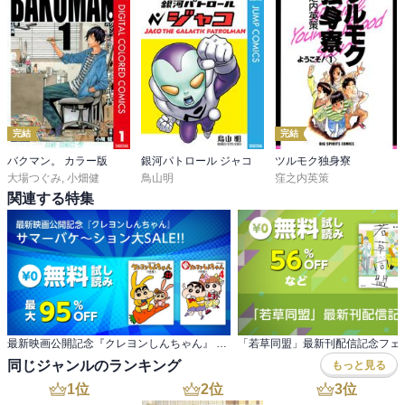
完結
完結
バクマン。 カラー版
銀河パトロール ジャコ
ツルモク独身寮
大場つぐみ
,
小畑健
鳥山明
窪之内英策
関連する特集
最新映画公開記念『クレヨンしんちゃん』 サマーバケ～ション大SALE!!
「若草同盟」最新刊配信記念フェ
同じジャンルのランキング
もっと見る
1
位
2
位
3
位