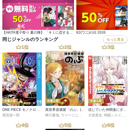
【AKITA電子祭り 夏の陣】 「キミに恋する三姉妹」最新9巻発売！など発売！
82(ワニ)の日 2026
同じジャンルのランキング
もっと見る
1
位
2
位
3
位
今週入荷
今週入荷
今週入荷
ONE PIECE モノクロ版 115
異世界居酒屋「のぶ」(22)
信じていた仲間達にダンジョン奥地で殺されかけたがギフト『無限ガチャ』でレベル９９９９の仲間達を手に入れて元パーティーメンバーと世界に復讐＆『ざまぁ！』します！（２３）
尾田栄一郎
蝉川夏哉
,
ヴァージニア二等兵
大前貴史
,
転
,
明鏡シスイ
,
ｔｅ
4
位
5
位
6
位