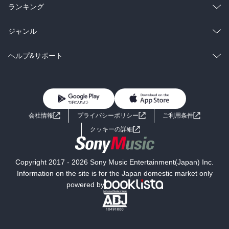
雑誌・グラビア
ビジネス・実用
ラノベ
小説
総合
コミック
ランキング
BL・TL
雑誌・グラビア
ビジネス・実用
ラノベ
小説
総合
コミック
ジャンル
BL・TL
雑誌・グラビア
ビジネス・実用
ラノベ
小説
コミック
男性コミック
ヘルプ&サポート
BL・TL
雑誌・グラビア
ビジネス・実用
女性コミック
コミック誌
初めての方へ
ヘルプ
BL・TL
ライトノベル
男子向けラノベ
よくあるご質問
お問い合わせ
会社情報
プライバシーポリシー
ご利用条件
女子向けラノベ
小説
利用規約
クッキーの詳細
国内小説
海外小説
Copyright 2017 - 2026 Sony Music Entertainment(Japan) Inc.
ミステリー
SF
Information on the site is for the Japan domestic market only
powered by
歴史・時代小説
文学
雑誌
グラビア写真集