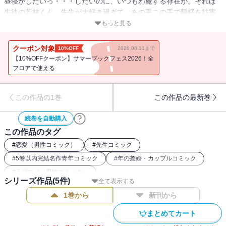
昼寝がしたいっ・・・したいのに、いつも邪魔する存在が。それは
生徒の若林くん。先生が大好き過ぎて、あの手この手で睡眠を妨害
したりしなかったりする若林くんの魔の手を逃れ、須住先生に安眠
もっと見る
の時は訪れるのか!? 前代未聞の睡眠ラブコメ!!
クーポン対象
10%OFF
2026.08.11まで
【10%OFFクーポン】サマーブックフェス2026！全
フロアで使える
この作品の1巻
この作品の最新巻
続巻を自動購入
この作品のタグ
#
恋愛（男性コミック）
#
先生コミック
#
5巻以内完結名作青年コミック
#
年の差婚・カップルコミック
#
ラブコメ（男性コミック）
シリーズ作品(
5
件)
全て表示する
1巻から
新刊から
まとめてカート