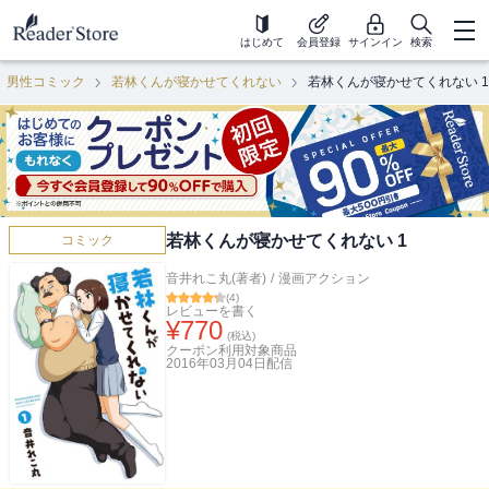
はじめて
会員登録
サインイン
検索
男性コミック
若林くんが寝かせてくれない
若林くんが寝かせてくれない 1
若林くんが寝かせてくれない 1
コミック
音井れこ丸(著者)
/
漫画アクション
(
4
)
レビューを書く
¥
770
(税込)
クーポン利用対象商品
2016年03月04日
配信