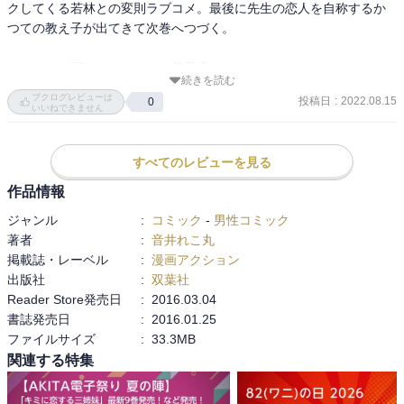
クしてくる若林との変則ラブコメ。最後に先生の恋人を自称するか
つての教え子が出てきて次巻へつづく。

じわじわと面白いんだけど、若干癖ありかな。
続きを読む
ブクログレビューは
投稿日
:
2022.08.15
0
いいねできません
すべてのレビューを見る
作品情報
ジャンル
:
コミック
-
男性コミック
著者
:
音井れこ丸
掲載誌・レーベル
:
漫画アクション
出版社
:
双葉社
Reader Store発売日
:
2016.03.04
書誌発売日
:
2016.01.25
ファイルサイズ
:
33.3MB
関連する特集