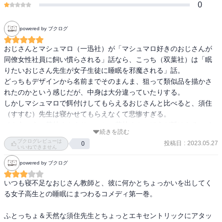
0
powered by ブクログ
おじさんとマシュマロ（一迅社）が「マシュマロ好きのおじさんが
同僚女性社員に飼い慣らされる」話なら、こっち（双葉社）は「眠
りたいおじさん先生が女子生徒に睡眠を邪魔される」話。

どっちもデザインから名前までそのまんま、狙って類似品を描かさ
れたのかという感じだが、中身は大分違っていたりする。

しかしマシュマロで餌付けしてもらえるおじさんと比べると、須住
（すすむ）先生は寝かせてもらえなくて悲惨すぎる。

でも向こうの若林くんよりこっちの若林くんのほうが脈はあるって
続きを読む
のが不可解だ……。
ブクログレビューは
投稿日
:
2023.05.27
0
いいねできません
powered by ブクログ
いつも寝不足なおじさん教師と、彼に何かとちょっかいを出してく
る女子高生との睡眠にまつわるコメディ第一巻。

ふとっちょ＆天然な須住先生とちょっとエキセントリックにアタッ