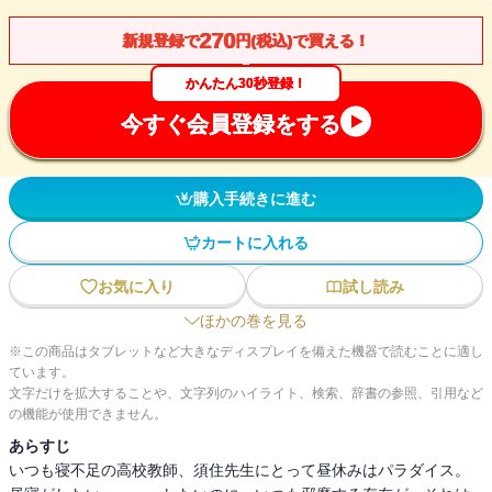
270
新規登録で
円(税込)で買える！
かんたん30秒登録！
今すぐ会員登録をする
購入手続きに進む
カートに入れる
お気に入り
試し読み
ほかの巻を見る
※この商品はタブレットなど大きなディスプレイを備えた機器で読むことに適し
ています。
文字だけを拡大することや、文字列のハイライト、検索、辞書の参照、引用など
の機能が使用できません。
あらすじ
いつも寝不足の高校教師、須住先生にとって昼休みはパラダイス。