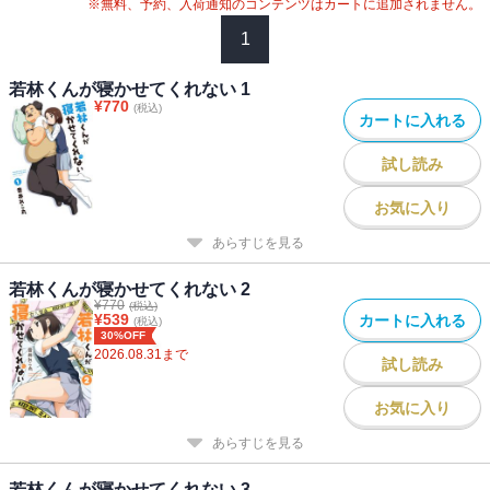
※無料、予約、入荷通知のコンテンツはカートに追加されません。
1
若林くんが寝かせてくれない 1
¥
770
(税込)
カートに入れる
試し読み
お気に入り
あらすじを見る
若林くんが寝かせてくれない 2
¥
770
(税込)
¥
539
カートに入れる
(税込)
30%OFF
2026.08.31
まで
試し読み
お気に入り
あらすじを見る
若林くんが寝かせてくれない 3