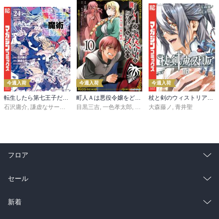
今週入荷
今週入荷
今週入荷
転生したら第七王子だったので、気ままに魔術を極めます（２４）
町人Ａは悪役令嬢をどうしても救いたい ～どぶと空と氷の姫君～１０【電子書店共通特典イラスト付】
杖と剣のウィストリア（１６）
石沢庸介
,
謙虚なサークル
,
メル。
目黒三吉
,
一色孝太郎
,
Parum
大森藤ノ
,
青井聖
フロア
総合
コミック
セール
ラノベ
小説
総合
コミック
新着