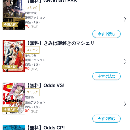
【無料】GROUNDLESS
コミック
影待蛍太
漫画アクション
商品（
1
点）
今週入荷
¥
0
(税込)
今すぐ読む
【無料】きみは謎解きのマシェリ
コミック
糸なつみ
漫画アクション
商品（
1
点）
今週入荷
¥
0
(税込)
今すぐ読む
【無料】Odds VS!
コミック
石渡治
漫画アクション
商品（
1
点）
今週入荷
¥
0
(税込)
今すぐ読む
【無料】Odds GP!