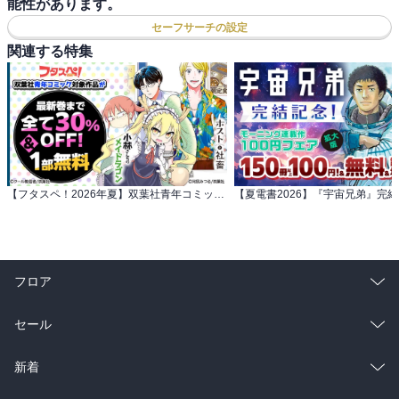
能性があります。
セーフサーチの設定
関連する特集
【フタスペ！2026年夏】双葉社青年コミック 対象作品が最新巻まで全て30％OFF＆一部無料！
フロア
総合
コミック
セール
ラノベ
小説
総合
コミック
新着