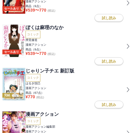
漫画アクション
商品（
9
点）
セールあり
¥
539
〜
770
(税込)
試し読み
ぼくは麻理のなか
コミック
押見修造
漫画アクション
商品（
9
点）
セールあり
¥
539
〜
770
(税込)
試し読み
じゃりン子チエ 新訂版
コミック
はるき悦巳
漫画アクション
商品（
67
点）
完結
¥
770
(税込)
試し読み
漫画アクション
コミック
漫画アクション編集部
漫画アクション