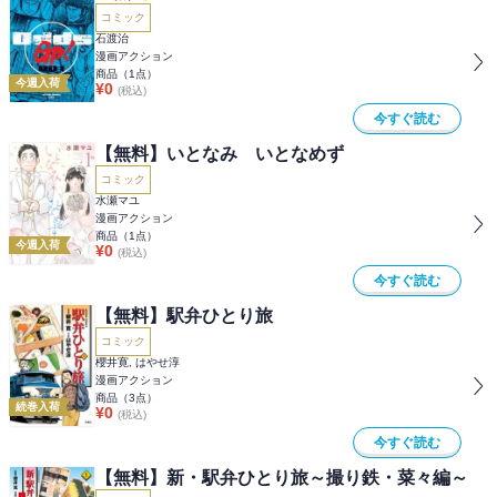
コミック
石渡治
漫画アクション
商品（
1
点）
今週入荷
¥
0
(税込)
今すぐ読む
【無料】いとなみ いとなめず
コミック
水瀬マユ
漫画アクション
商品（
1
点）
今週入荷
¥
0
(税込)
今すぐ読む
【無料】駅弁ひとり旅
コミック
櫻井寛, はやせ淳
漫画アクション
商品（
3
点）
続巻入荷
¥
0
(税込)
今すぐ読む
【無料】新・駅弁ひとり旅～撮り鉄・菜々編～