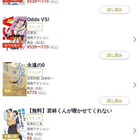
¥
539
〜
770
(税込)
試し読み
Odds VS!
コミック
石渡治
漫画アクション
商品（
31
点）
セールあり
¥
539
〜
770
(税込)
試し読み
永遠の0
コミック
百田尚樹, 須本壮一
漫画アクション
商品（
5
点）
完結
¥
770
(税込)
試し読み
【無料】若林くんが寝かせてくれない
コミック
音井れこ丸
漫画アクション
商品（
1
点）
今週入荷
¥
0
(税込)