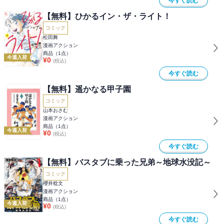
今すぐ読む
【無料】ひかるイン・ザ・ライト！
コミック
松田舞
漫画アクション
商品（
1
点）
今週入荷
¥
0
(税込)
今すぐ読む
【無料】遥かなる甲子園
コミック
山本おさむ
漫画アクション
商品（
1
点）
今週入荷
¥
0
(税込)
今すぐ読む
【無料】バスタブに乗った兄弟～地球水没記～
コミック
櫻井稔文
漫画アクション
商品（
1
点）
今週入荷
¥
0
(税込)
今すぐ読む