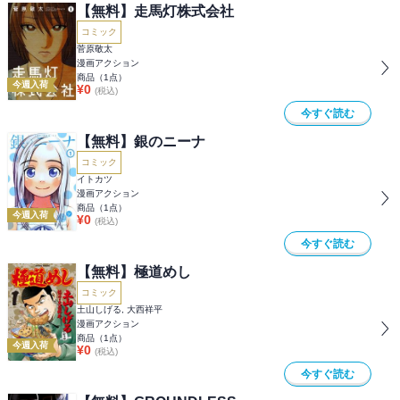
【無料】走馬灯株式会社
コミック
菅原敬太
漫画アクション
商品（
1
点）
今週入荷
¥
0
(税込)
今すぐ読む
【無料】銀のニーナ
コミック
イトカツ
漫画アクション
商品（
1
点）
今週入荷
¥
0
(税込)
今すぐ読む
【無料】極道めし
コミック
土山しげる, 大西祥平
漫画アクション
商品（
1
点）
今週入荷
¥
0
(税込)
今すぐ読む