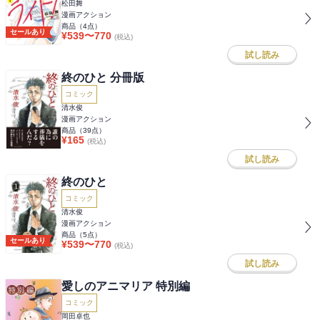
松田舞
漫画アクション
商品（
4
点）
セールあり
¥
539
〜
770
(税込)
試し読み
終のひと 分冊版
コミック
清水俊
漫画アクション
商品（
39
点）
¥
165
(税込)
試し読み
終のひと
コミック
清水俊
漫画アクション
商品（
5
点）
セールあり
¥
539
〜
770
(税込)
試し読み
愛しのアニマリア 特別編
コミック
岡田卓也