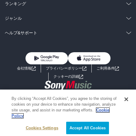
雑誌・グラビア
ビジネス・実用
ラノベ
小説
総合
コミック
ランキング
BL・TL
雑誌・グラビア
ビジネス・実用
ラノベ
小説
総合
コミック
ジャンル
BL・TL
雑誌・グラビア
ビジネス・実用
ラノベ
小説
コミック
男性コミック
ヘルプ&サポート
BL・TL
雑誌・グラビア
ビジネス・実用
女性コミック
コミック誌
初めての方へ
ヘルプ
BL・TL
ライトノベル
男子向けラノベ
よくあるご質問
お問い合わせ
会社情報
プライバシーポリシー
ご利用条件
女子向けラノベ
小説
利用規約
クッキーの詳細
国内小説
海外小説
Copyright 2017 - 2026 Sony Music Entertainment(Japan) Inc.
By clicking “Accept All Cookies”, you agree to the storing of
ミステリー
SF
Information on the site is for the Japan domestic market only
cookies on your device to enhance site navigation, analyze
powered by
site usage, and assist in our marketing efforts.
Cookie
Policy
歴史・時代小説
文学
Cookies Settings
絞り込み条件を変える
Accept All Cookies
雑誌
グラビア写真集