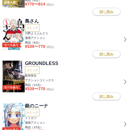
商品（
8
点）
続巻入荷
¥
770
〜
814
(税込)
試し読み
島さん
コミック
川野ようぶんどう
漫画アクション
商品（
8
点）
セールあり
¥
539
〜
770
(税込)
試し読み
GROUNDLESS
コミック
影待蛍太
アクションコミックス
商品（
12
点）
セールあり
¥
539
〜
770
(税込)
試し読み
銀のニーナ
コミック
イトカツ
漫画アクション
商品（
15
点）
セールあり