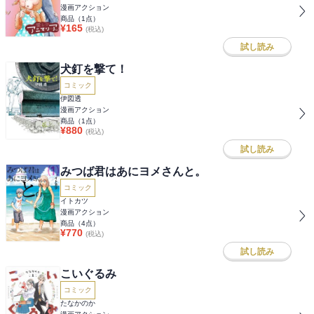
漫画アクション
商品（
1
点）
¥
165
(税込)
試し読み
犬釘を撃て！
コミック
伊図透
漫画アクション
商品（
1
点）
¥
880
(税込)
試し読み
みつば君はあにヨメさんと。
コミック
イトカツ
漫画アクション
商品（
4
点）
¥
770
(税込)
試し読み
こいぐるみ
コミック
たなかのか