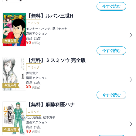
今すぐ読む
【無料】ルパン三世H
コミック
モンキー・パンチ, 早川ナオヤ
漫画アクション
商品（
1
点）
今週入荷
¥
0
(税込)
今すぐ読む
【無料】ミスミソウ 完全版
コミック
押切蓮介
漫画アクション
商品（
1
点）
今週入荷
¥
0
(税込)
今すぐ読む
【無料】麻酔科医ハナ
コミック
なかお白亜, 松本克平
漫画アクション
商品（
1
点）
今週入荷
¥
0
(税込)