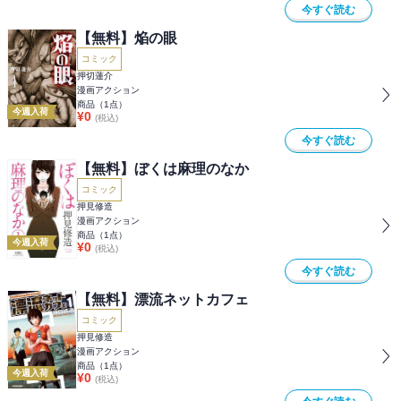
今すぐ読む
【無料】焔の眼
コミック
押切蓮介
漫画アクション
商品（
1
点）
今週入荷
¥
0
(税込)
今すぐ読む
【無料】ぼくは麻理のなか
コミック
押見修造
漫画アクション
商品（
1
点）
今週入荷
¥
0
(税込)
今すぐ読む
【無料】漂流ネットカフェ
コミック
押見修造
漫画アクション
商品（
1
点）
今週入荷
¥
0
(税込)