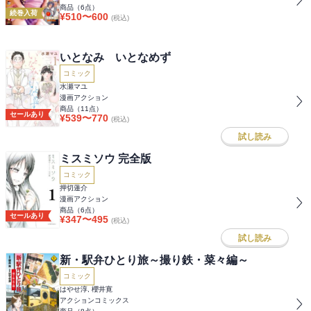
商品（
6
点）
続巻入荷
¥
510
〜
600
(税込)
いとなみ いとなめず
コミック
水瀬マユ
漫画アクション
商品（
11
点）
セールあり
¥
539
〜
770
(税込)
試し読み
ミスミソウ 完全版
コミック
押切蓮介
漫画アクション
商品（
6
点）
セールあり
¥
347
〜
495
(税込)
試し読み
新・駅弁ひとり旅～撮り鉄・菜々編～
コミック
はやせ淳, 櫻井寛
アクションコミックス