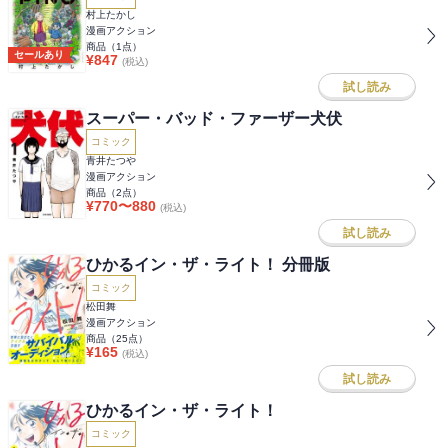
村上たかし
漫画アクション
商品（
1
点）
セールあり
¥
847
(税込)
試し読み
スーパー・バッド・ファーザー犬伏
コミック
青井たつや
漫画アクション
商品（
2
点）
¥
770
〜
880
(税込)
試し読み
ひかるイン・ザ・ライト！ 分冊版
コミック
松田舞
漫画アクション
商品（
25
点）
¥
165
(税込)
試し読み
ひかるイン・ザ・ライト！
コミック