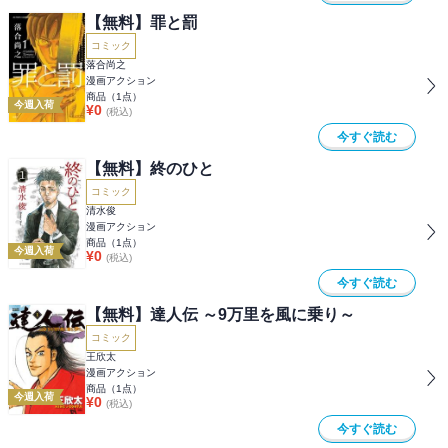
【無料】罪と罰
コミック
落合尚之
漫画アクション
商品（
1
点）
今週入荷
¥
0
(税込)
今すぐ読む
【無料】終のひと
コミック
清水俊
漫画アクション
商品（
1
点）
今週入荷
¥
0
(税込)
今すぐ読む
【無料】達人伝 ～9万里を風に乗り～
コミック
王欣太
漫画アクション
商品（
1
点）
今週入荷
¥
0
(税込)
今すぐ読む