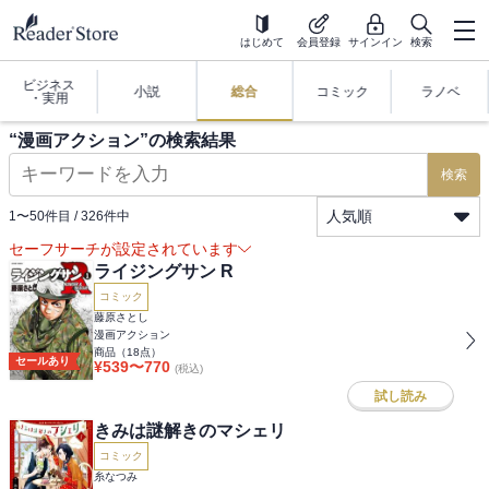
はじめて
会員登録
サインイン
検索
ビジネス
小説
総合
コミック
ラノベ
・実用
“
漫画アクション
”の検索結果
検索
人気順
1
〜
50
件目 /
326
件中
セーフサーチが設定されています
ライジングサン R
コミック
藤原さとし
漫画アクション
商品（
18
点）
セールあり
¥
539
〜
770
(税込)
試し読み
きみは謎解きのマシェリ
コミック
糸なつみ