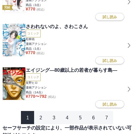
漫画アクション
商品（
3
点）
完結
¥
770
(税込)
試し読み
さわれないのよ、さわこさん
コミック
松林佑
漫画アクション
商品（
1
点）
¥
770
(税込)
試し読み
エイジング―80歳以上の若者が暮らす島―
コミック
友野ヒロ
漫画アクション
商品（
14
点）
¥
770
〜
792
(税込)
試し読み
1
2
3
4
5
6
7
セーフサーチの設定により、一部作品が表示されていない可