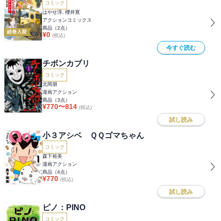
コミック
はやせ淳, 櫻井寛
アクションコミックス
商品（
2
点）
続巻入荷
¥
0
(税込)
今すぐ読む
チボンカブリ
コミック
北岡朋
漫画アクション
商品（
3
点）
¥
770
〜
814
(税込)
試し読み
小３アシベ ＱＱゴマちゃん
コミック
森下裕美
漫画アクション
商品（
4
点）
¥
770
(税込)
試し読み
ピノ：PINO
コミック