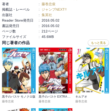
著者
:
藤巻忠俊
掲載誌・レーベル
:
ジャンプNEXT!!
出版社
:
集英社
Reader Store発売日
:
2016.05.02
書誌発売日
:
2016.05.02
ページ数
:
212ページ
ファイルサイズ
:
45.6MB
同じ著者の作品
もっと見る
完結
完結
完結
黒子のバスケ モノクロ版
黒子のバスケ EXTRA GAME カラー版
キルアオ
藤巻忠俊
藤巻忠俊
藤巻忠俊