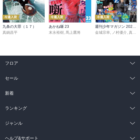
今週入荷
今週入荷
今週入荷
九条の大罪（１７）
あかね噺 23
週刊少年マガジン 2026年36・37号[2026年8月5日発売]
真鍋昌平
末永裕樹
,
馬上鷹将
金城宗幸
,
ノ村優介
,
真島ヒロ
フロア
総合
コミック
セール
ラノベ
小説
総合
コミック
新着
雑誌・グラビア
ビジネス・実用
ラノベ
小説
総合
コミック
ランキング
BL・TL
雑誌・グラビア
ビジネス・実用
ラノベ
小説
総合
コミック
ジャンル
BL・TL
雑誌・グラビア
ビジネス・実用
ラノベ
小説
コミック
男性コミック
ヘルプ&サポート