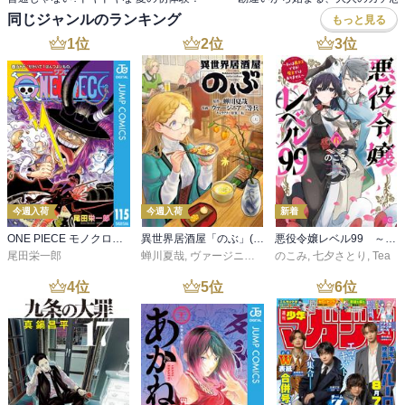
同じジャンルのランキング
もっと見る
1
位
2
位
3
位
今週入荷
今週入荷
新着
ONE PIECE モノクロ版 115
異世界居酒屋「のぶ」(22)
悪役令嬢レベル99 ～私は裏ボスですが魔王ではありません～ その６
尾田栄一郎
蝉川夏哉
,
ヴァージニア二等兵
のこみ
,
転
,
七夕さとり
,
Tea
4
位
5
位
6
位