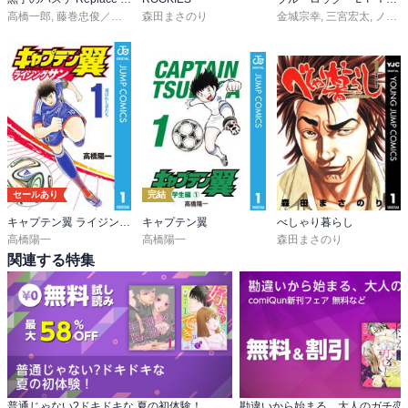
高橋一郎
,
藤巻忠俊／平林佐和子
森田まさのり
金城宗幸
,
三宮宏太
,
ノ村優介
セールあり
完結
キャプテン翼 ライジングサン
キャプテン翼
べしゃり暮らし
高橋陽一
高橋陽一
森田まさのり
関連する特集
普通じゃない?ドキドキな 夏の初体験！