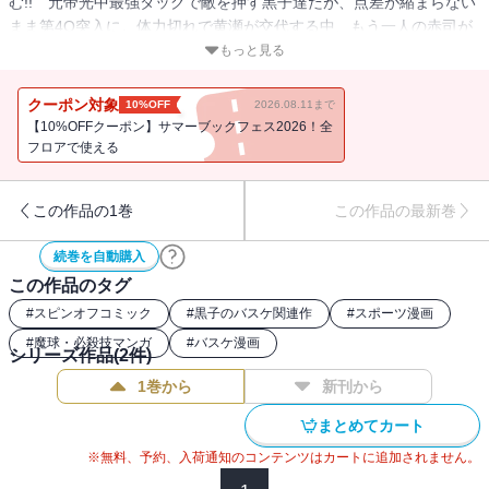
む!! 元帝光中最強タッグで敵を押す黒子達だが、点差が縮まらない
まま第4Q突入に。体力切れで黄瀬が交代する中、もう一人の赤司が
覚醒し…!?
もっと見る
クーポン対象
10%OFF
2026.08.11まで
【10%OFFクーポン】サマーブックフェス2026！全
フロアで使える
この作品の1巻
この作品の最新巻
続巻を自動購入
この作品のタグ
#
スピンオフコミック
#
黒子のバスケ関連作
#
スポーツ漫画
#
魔球・必殺技マンガ
#
バスケ漫画
シリーズ作品(
2
件)
1巻から
新刊から
まとめてカート
※無料、予約、入荷通知のコンテンツはカートに追加されません。