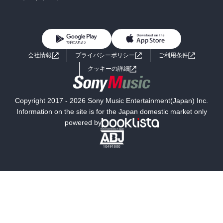
BL・TL
雑誌・グラビア
ビジネス・実用
女性コミック
コミック誌
初めての方へ
ヘルプ
BL・TL
ライトノベル
男子向けラノベ
よくあるご質問
お問い合わせ
会社情報
プライバシーポリシー
ご利用条件
女子向けラノベ
小説
利用規約
クッキーの詳細
国内小説
海外小説
Copyright 2017 - 2026 Sony Music Entertainment(Japan) Inc.
ミステリー
SF
Information on the site is for the Japan domestic market only
powered by
歴史・時代小説
文学
雑誌
グラビア写真集
ボーイズラブ
ティーンズラブ
人文・思想・歴史
社会・政治・法律