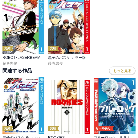
完結
完結
ROBOT×LASERBEAM
黒子のバスケ カラー版
藤巻忠俊
藤巻忠俊
関連する作品
もっと見る
完結
完結
セールあり
黒子のバスケ Replace PLUS
ROOKIES
ブルーロック－ＥＰＩＳＯＤＥ 凪－