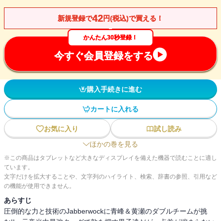
42
新規登録で
円(税込)で買える！
かんたん30秒登録！
今すぐ会員登録をする
購入手続きに進む
カートに入れる
お気に入り
試し読み
ほかの巻を見る
※この商品はタブレットなど大きなディスプレイを備えた機器で読むことに適し
ています。
文字だけを拡大することや、文字列のハイライト、検索、辞書の参照、引用など
の機能が使用できません。
あらすじ
圧倒的な力と技術のJabberwockに青峰＆黄瀬のダブルチームが挑