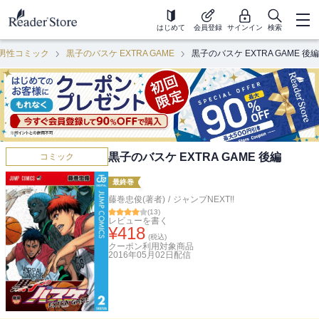
はじめて
会員登録
サインイン
検索
男性コミック
黒子のバスケ EXTRA GAME
黒子のバスケ EXTRA GAME 後編
黒子のバスケ EXTRA GAME 後編
コミック
最終巻
藤巻忠俊(著者)
/
ジャンプNEXT!!
(
13
)
レビューを書く
¥
418
(税込)
クーポン利用対象商品
2016年05月02日
配信