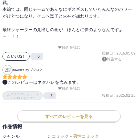
戦。

本編では、同じチームであんなにギスギスしていたみんなのパワー
がひとつになり、そこへ黒子と火神が加わります。

最終クォーターの見出しの画が、ほんとに夢のようなんですよ
～！！！

続きを読む
赤司、青峰、黄瀬、緑間、紫原、黒子、火神の７人が読者に向けて
投稿日
:
2016.05.09
拳を突き出しています。

いいね！
6
報告する
あぁ…。贅沢過ぎる…。

powered by ブクログ
※さて、前半にもありましたウィンターカップ後のエピローグは後
このレビューはネタバレを含みます。
半にも用意されています。(陽泉、洛山、霧崎第一←謎、正邦←謎)

続きを読む
ジャバウォックに苦戦する中､もう1人の征ちゃんが覚醒した｡

はい、みなさんお気づきでしょうか。誠凛のエピローグがないこと
ブクログレビューは
結果的にヴォーパルソーズが僅差で勝利｡

投稿日
:
2025.02.25
3
に…。なんで～藤巻さん～(泣)

いいねできません
いい結末で良かった｡

巻末の各校のエピローグも良かった､読んでてほっこりした!
すべてのレビューを見る
作品情報
ジャンル
:
コミック
-
男性コミック