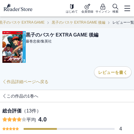
はじめて
会員登録
サインイン
検索
黒子のバスケ EXTRA GAME
黒子のバスケ EXTRA GAME 後編
レビュー一覧
黒子のバスケ EXTRA GAME 後編
藤巻忠俊
/
集英社
レビューを書く
作品詳細ページへ戻る
この作品の1巻へ
総合評価
（
13
件）
4.0
平均
4