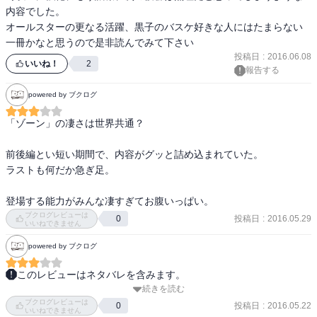
内容でした。

オールスターの更なる活躍、黒子のバスケ好きな人にはたまらない
一冊かなと思うので是非読んでみて下さい
投稿日
:
2016.06.08
いいね！
2
報告する
powered by ブクログ
「ゾーン」の凄さは世界共通？

前後編とい短い期間で、内容がグッと詰め込まれていた。

ラストも何だか急ぎ足。

登場する能力がみんな凄すぎてお腹いっぱい。
ブクログレビューは
投稿日
:
2016.05.29
0
いいねできません
powered by ブクログ
このレビューはネタバレを含みます。
続きを読む
夏から連続映画が始まるらしい。

ブクログレビューは
2017年にこの内容が映画化されるらしいが、果たしてそこまで黒バ
投稿日
:
2016.05.22
0
いいねできません