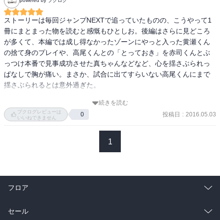
powered by ブクログ
こんなけじゃ、彼らの魅力を出し切れていない。。。。

まぁ、これは個人の要望であるので、評価には関わりがない。

特に、紫原と赤司は本編では一回しか戦ってなかったんで、もうち
ストーリーは毎回ジャンプNEXTで追っていたものの、こうやって1
ょいフォーカスしてほしかった。緑間ももうちょいいい扱いにして
冊にまとまった物を読むと感慨もひとしお。後編はさらに見どころ
ファンフィルターなしに見ると、何というか……もしかしたら、な
ほしい。

が多くて、本編では成し得なかったゾーンにやっと入った黄瀬くん
かった方が良かったんじゃないか？　と、失礼ながら思ってしまっ
の捨て身のプレイや、高尾くんとの「とっておき」を赤司くんとぶ
た。

アニメでやるの？やるんだったらあんまりはしょらんといてほし
っつけ本番で見事成功させた真ちゃんなどなど、心を揺さぶられっ
ファンフィルターかけると、ああ、まぁ、そうなんだろうな、とい
い。。。。
ぱなしで胸が痛い。まさか、試合に出てすらいない高尾くんにまで
う印象か。

揺さぶられるとは意外過ぎた。

個人的には、青峰氏に「よかったね、おかしな認識が払拭される最
続きを読む
「今この瞬間だけは、コート上の選手で最強は黄瀬だ」

大の敵が現れて」ということになるか。

ブクログレビューは
投稿日
:
2016.05.03
0
いいねできません
このシーンを作ってもらえただけで感無量。しかも、その台詞を言
つーか、紫原は髪を結ぶと戦闘モードに以降するのだろうか。

ったのが真ちゃんだというのもたまらない。もうホント、藤巻先生
そんなキャラ、霧崎にもいたな。
1
ありがとうございました。心から。

本音をいえば、EXTRA GAMEはもっと続けて欲しかったけれど、本
編も続編も無駄を一切作らずに潔く終わりを迎えているからこその
フロア
黒子のバスケだとも思うので、もっと読みたいな、くらいで終わる
のがいいのかもしれない。でもまたいつか彼らの姿を読むことが出
総合
コミック
セール
来ると嬉しいな。