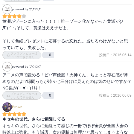
powered by ブクログ
黄瀬がゾーンに入った！！！！唯一ゾーン化がなかった黄瀬が(ﾉ
Д`)･ﾟ･｡そして、黄瀬はええ子だよ。

そして色紙プレゼントに応募するの忘れた。当たるわけがないと思
っていても、失敗した。
ブクログレビューは
投稿日
:
2016.06.14
0
いいねできません
powered by ブクログ
アニメの声で読める！ビバ声優脳！火神くん、ちょっと存在感が薄
めなのだよ!?緑間っちが時々七三分けに見えたのは気のせいですか？
NG集が(・∀・)ｲｲﾈ!!
ブクログレビューは
投稿日
:
2016.06.09
0
いいねできません
Brown
キセキの世代、さらに覚醒してる
キセキの世代、さらに覚醒って感じの一冊でほぼ全員が全国大会の
時以上に強化、もう誠凛、次の優勝は無理だと思ってしまうような