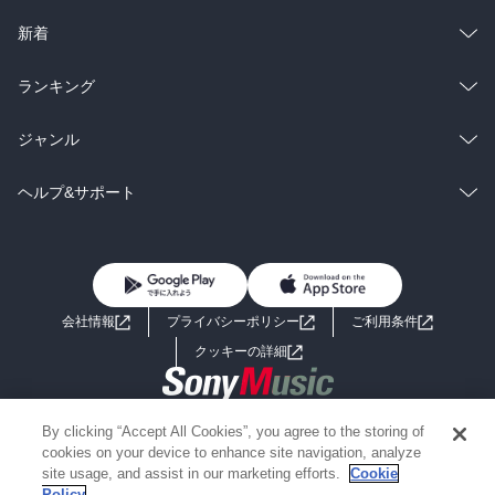
ラノベ
小説
総合
コミック
新着
雑誌・グラビア
ビジネス・実用
ラノベ
小説
総合
コミック
ランキング
BL・TL
雑誌・グラビア
ビジネス・実用
ラノベ
小説
総合
コミック
ジャンル
BL・TL
雑誌・グラビア
ビジネス・実用
ラノベ
小説
コミック
男性コミック
ヘルプ&サポート
BL・TL
雑誌・グラビア
ビジネス・実用
女性コミック
コミック誌
初めての方へ
ヘルプ
BL・TL
ライトノベル
男子向けラノベ
よくあるご質問
お問い合わせ
会社情報
プライバシーポリシー
ご利用条件
女子向けラノベ
小説
利用規約
クッキーの詳細
国内小説
海外小説
Copyright 2017 - 2026 Sony Music Entertainment(Japan) Inc.
By clicking “Accept All Cookies”, you agree to the storing of
ミステリー
SF
Information on the site is for the Japan domestic market only
cookies on your device to enhance site navigation, analyze
powered by
site usage, and assist in our marketing efforts.
Cookie
Policy