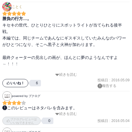
ス人気は保つのか、不安なところである。

ことく
黒子のバスケ、というよりは、キセキのバスケという感じ。どちら
勝負の行方…。
かというと、続編というよりは番外編扱いな気がしないでもない。

キセキの世代、ひとりひとりにスポットライトが当てられる後半
とりあえず、連載時に固定だった髪型などを変更するのはやめたほ
戦。

うが良いのではないか、と思わないでもない。たった二巻で、元の
本編では、同じチームであんなにギスギスしていたみんなのパワー
知識がある人間には、誰が誰やら判らない、と首を捻るシーンもあ
がひとつになり、そこへ黒子と火神が加わります。

った。漫画なんだけどなぁ？

最終クォーターの見出しの画が、ほんとに夢のようなんですよ
全体的には、やっぱりキセキのバスケ。黒子は元主人公扱いで、今
～！！！

回の焦点は火神すら影が薄いキセキ。

恐らく、変わった後のキセキがどのような心情変化を起こすのか、
続きを読む
赤司、青峰、黄瀬、緑間、紫原、黒子、火神の７人が読者に向けて
ということがメインだったのだろう。

投稿日
:
2016.05.09
拳を突き出しています。

いいね！
6
結果的に、赤司のアレはどうなるのか？　ということが結論として
報告する
あぁ…。贅沢過ぎる…。

出されているが……あれで人格統合出来るのだったら、精神医学は
powered by ブクログ
不要のもののような気すらする。

※さて、前半にもありましたウィンターカップ後のエピローグは後
あと、とってつけたようなラストは要らなかった。

このレビューはネタバレを含みます。
半にも用意されています。(陽泉、洛山、霧崎第一←謎、正邦←謎)

代わりに、試合後の彼らがどのような相互認識をしたのか、とかが
続きを読む
ジャンプネクストで読んでた。でも、コミックが出た当日に買って
はい、みなさんお気づきでしょうか。誠凛のエピローグがないこと
必要だった気がする。

ブクログレビューは
しまった。

投稿日
:
2016.05.04
0
に…。なんで～藤巻さん～(泣)

いいねできません
欲しいところがなくて、要らないところがある。そんな印象が強か
もうちょい長くやってほしかった。中編あってほしかった。

った。
