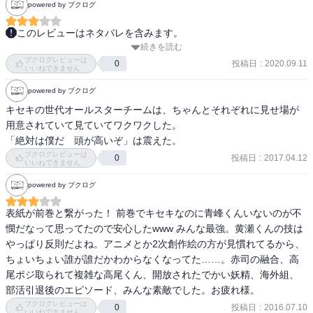
powered by ブクログ
最後は、黒子から新旧パスの受け手である、青峰、火神によるダブ
ルダンクは中華の花山椒のように体に電流を流す。
このレビューはネタバレを含みます。
続きを読む
黒子のバスケ最終巻のその後。

ブクログレビューは
アメリカからやってきたストリートバスケチームと奇跡の世代のド
投稿日
:
2020.09.11
0
いいねできません
リームチームが戦います。

powered by ブクログ
悪者を倒すストーリーは読んですっきりしますね。
キセキの世代オールスターチームは、ちゃんとそれぞれに見せ場が
用意されていて見ていてワクワクした。

「絶対は僕だ　頭が高いぞ」は震えた。
ブクログレビューは
投稿日
:
2017.04.12
0
いいねできません
powered by ブクログ
表紙が前巻と繋がった！ 前巻でキセキなのに青峰くんいないのが不
憫だなって思ってたので安心したwww みんな最強。黄瀬くんの技は
やっぱり反則だよね。アニメとか2次創作絵の方が見慣れてるから、
ちょいちょい誰が誰だかわからなくなってた……。赤司の融合、高
尾ポジ取られて複雑な高尾くん、開放されたでかい妖精、海外組、
部活引退後のエピソード、みんな素敵でした。お疲れ様。
ブクログレビューは
投稿日
:
2016.07.10
0
いいねできません