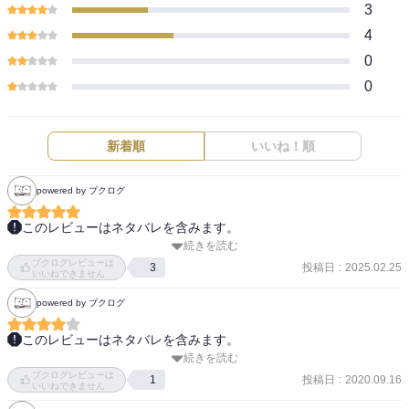
3
4
0
0
新着順
いいね！順
powered by ブクログ
このレビューはネタバレを含みます。
続きを読む
ジャバウォックに苦戦する中､もう1人の征ちゃんが覚醒した｡

ブクログレビューは
結果的にヴォーパルソーズが僅差で勝利｡

投稿日
:
2025.02.25
3
いいねできません
いい結末で良かった｡

powered by ブクログ
巻末の各校のエピローグも良かった､読んでてほっこりした!
このレビューはネタバレを含みます。
続きを読む
仲間の想いに黄瀬、青峰がダブルチーム。この2人がえぐい。

ブクログレビューは
緑間の超レンジシュートも炸裂。

投稿日
:
2020.09.16
1
いいねできません
赤司はついにもう1人の自分と決別し、最高の自分に。
