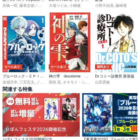
高橋一郎
,
藤巻忠俊／平林佐和子
大場つぐみ
,
小畑健
小野不由美
,
藤崎竜
セールあり
セールあり
無料あり
ブルーロック－ＥＰＩＳＯＤＥ 凪－
神の雫 deuxieme 愛蔵版
Dr.コトー診療所 新装版
金城宗幸
,
三宮宏太
,
ノ村優介
亜樹 直
,
オキモト・シュウ
山田貴敏
関連する特集
りぼんフェスタ2026開催記念