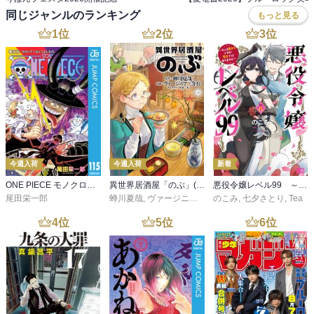
同じジャンルのランキング
もっと見る
1
位
2
位
3
位
今週入荷
今週入荷
新着
ONE PIECE モノクロ版 115
異世界居酒屋「のぶ」(22)
悪役令嬢レベル99 ～私は裏ボスですが魔王ではありません～ その６
尾田栄一郎
蝉川夏哉
,
ヴァージニア二等兵
のこみ
,
転
,
七夕さとり
,
Tea
4
位
5
位
6
位