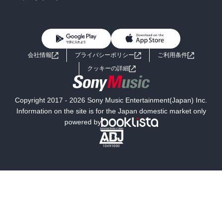
BL・TL
雑誌・グラビア
ビジネス・実用
女性コミック
コミック誌
初めての方へ
ヘルプ
BL・TL
ライトノベル
男子向けラノベ
よくあるご質問
お問い合わせ
会社情報
プライバシーポリシー
ご利用条件
女子向けラノベ
小説
利用規約
クッキーの詳細
国内小説
海外小説
Copyright 2017 - 2026 Sony Music Entertainment(Japan) Inc.
ミステリー
SF
Information on the site is for the Japan domestic market only
powered by
歴史・時代小説
文学
雑誌
グラビア写真集
ボーイズラブ
ティーンズラブ
人文・思想・歴史
社会・政治・法律