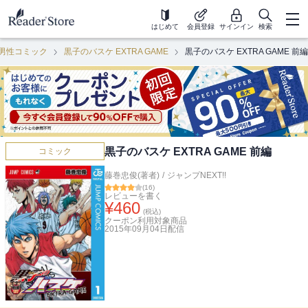
はじめて
会員登録
サインイン
検索
男性コミック
黒子のバスケ EXTRA GAME
黒子のバスケ EXTRA GAME 前編
黒子のバスケ EXTRA GAME 前編
コミック
藤巻忠俊(著者)
/
ジャンプNEXT!!
(
16
)
レビューを書く
¥
460
(税込)
クーポン利用対象商品
2015年09月04日
配信