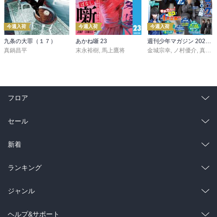
今週入荷
今週入荷
今週入荷
九条の大罪（１７）
あかね噺 23
週刊少年マガジン 2026年36・37号[2026年8月5日発売]
真鍋昌平
末永裕樹
,
馬上鷹将
金城宗幸
,
ノ村優介
,
真島ヒロ
フロア
総合
コミック
セール
ラノベ
小説
総合
コミック
新着
雑誌・グラビア
ビジネス・実用
ラノベ
小説
総合
コミック
ランキング
BL・TL
雑誌・グラビア
ビジネス・実用
ラノベ
小説
総合
コミック
ジャンル
BL・TL
雑誌・グラビア
ビジネス・実用
ラノベ
小説
コミック
男性コミック
ヘルプ&サポート