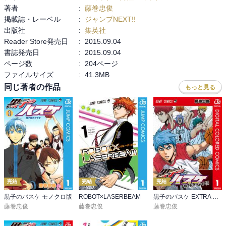
著者
:
藤巻忠俊
掲載誌・レーベル
:
ジャンプNEXT!!
出版社
:
集英社
Reader Store発売日
:
2015.09.04
書誌発売日
:
2015.09.04
ページ数
:
204ページ
ファイルサイズ
:
41.3MB
同じ著者の作品
もっと見る
完結
完結
完結
黒子のバスケ モノクロ版
ROBOT×LASERBEAM
黒子のバスケ EXTRA GAME カラー版
藤巻忠俊
藤巻忠俊
藤巻忠俊