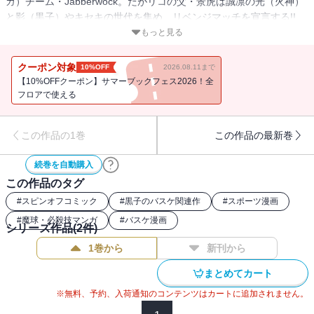
カ）チーム・Jabberwock。だがリコの父・景虎は誠凛の光（火神）
と影（黒子）やキセキの世代を集め、リベンジマッチを宣言する!!
今回限りの最強ドリームチーム、ここに集結!!
もっと見る
クーポン対象
10%OFF
2026.08.11まで
【10%OFFクーポン】サマーブックフェス2026！全
フロアで使える
この作品の1巻
この作品の最新巻
続巻を自動購入
この作品のタグ
#
スピンオフコミック
#
黒子のバスケ関連作
#
スポーツ漫画
#
魔球・必殺技マンガ
#
バスケ漫画
シリーズ作品(
2
件)
1巻から
新刊から
まとめてカート
※無料、予約、入荷通知のコンテンツはカートに追加されません。