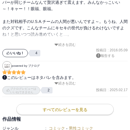
バーが同じチームなんて贅沢過ぎて震えます。みんなかっこいい
～！キャー！！眼福、眼福。

また対戦相手のU.S.A.チームの人間が悪いんですよ～。もうね、人間
のクズです。こんなチームにキセキの世代が負けるわけないですよ
ね！と思いつつ読み進めていくと…。

続きを読む
あ～やっぱり本場のバスケは違う？キセキの世代をもってしても敵
投稿日
:
2016.05.09
わないのか、ハラハラ・ドキドキです。

いいね！
4
報告する
黒子のバスケファンなら悶絶すること請け合いです。

powered by ブクログ
※オマケでウィンターカップ後のエピローグが載っています。(海常
このレビューはネタバレを含みます。
高校、秀徳高校、桐皇学園)

続きを読む
黒子たちのその後がまた読めて嬉しい｡

ブクログレビューは
次巻もあるとのことで､試合がどういうふうに決着が着くか楽しみ｡
投稿日
:
2025.02.17
2
いいねできません
すべてのレビューを見る
作品情報
ジャンル
:
コミック
-
男性コミック