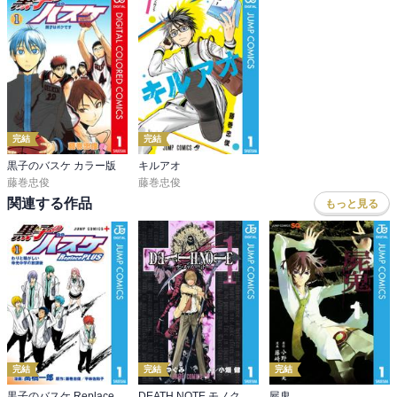
完結
完結
黒子のバスケ カラー版
キルアオ
藤巻忠俊
藤巻忠俊
関連する作品
もっと見る
完結
完結
完結
黒子のバスケ Replace PLUS
DEATH NOTE モノクロ版
屍鬼