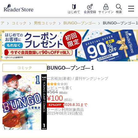
はじめて
会員登録
サインイン
検索
ロア
コミック
男性コミック
BUNGO―ブンゴ―
BUNGO―ブンゴ― 1
BUNGO―ブンゴ― 1
コミック
二宮裕次(著者)
/
週刊ヤングジャンプ
(
6
)
レビューを書く
¥
564
(税込)
¥
100
(税込)
2026.8.31
まで
82%OFF
クーポン利用対象商品
2015年08月19日
配信