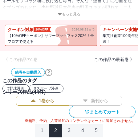
ボールをブロック塀に投げ込む毎日。そんな「壁当て」に心血を注
ぐブンゴのもとに、少年野球日本代表の野田ユキオが現れて、二人
は予期せぬ対決へ…!! のちに中学校で邂逅した二人は、揃って超強
もっと見る
豪「静央シニア」へ入団する──!! 甲子園のための甲子園を超える
死闘、中学野球で、少年達の情熱が乱れ弾ける──!!
クーポン対象
キャンペーン実施
10%OFF
2026.08.11まで
【10%OFFクーポン】サマーブックフェス2026！全
集英社創業100周年
フロアで使える
選！
この作品の1巻
この作品の最新巻
続巻を自動購入
この作品のタグ
#
野球漫画
#
スポーツ漫画
シリーズ作品(
44
件)
1巻から
新刊から
まとめてカート
※無料、予約、入荷通知のコンテンツはカートに追加されません。
1
2
3
4
5