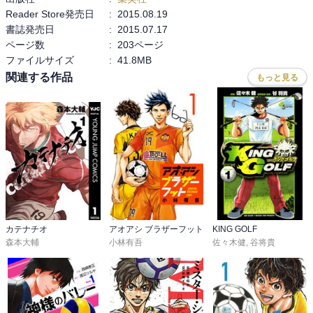
Reader Store発売日
:
2015.08.19
まだ中学生、ヤバすぎ
書誌発売日
:
2015.07.17
ページ数
:
203ページ
ファイルサイズ
:
41.8MB
関連する作品
もっと見る
カテナチオ
アオアシ ブラザーフット
KING GOLF
森本大輔
小林有吾
佐々木健
,
谷将貴