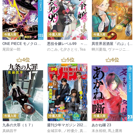
今週入荷
今週入荷
今週入荷
ONE PIECE モノクロ版 115
悪役令嬢レベル99 ～私は裏ボスですが魔王ではありません～ その６
異世界居酒屋「のぶ」(22)
尾田栄一郎
のこみ
,
七夕さとり
,
Tea
蝉川夏哉
,
ヴァージニア二等兵
4
位
5
位
6
位
今週入荷
今週入荷
今週入荷
九条の大罪（１７）
週刊少年マガジン 2026年36・37号[2026年8月5日発売]
あかね噺 23
真鍋昌平
金城宗幸
,
ノ村優介
,
真島ヒロ
末永裕樹
,
宮島礼吏
,
馬上鷹将
,
新川直司
,
久