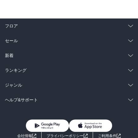
フロア
総合
コミック
セール
ラノベ
小説
総合
コミック
新着
雑誌・グラビア
ビジネス・実用
ラノベ
小説
総合
コミック
ランキング
BL・TL
雑誌・グラビア
ビジネス・実用
ラノベ
小説
総合
コミック
ジャンル
BL・TL
雑誌・グラビア
ビジネス・実用
ラノベ
小説
コミック
男性コミック
ヘルプ&サポート
BL・TL
雑誌・グラビア
ビジネス・実用
女性コミック
コミック誌
初めての方へ
ヘルプ
BL・TL
ライトノベル
男子向けラノベ
よくあるご質問
お問い合わせ
会社情報
プライバシーポリシー
ご利用条件