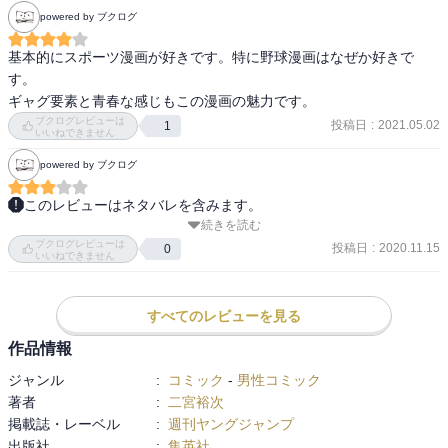
powered by ブクログ
基本的にスポーツ漫画が好きです。特に野球漫画はなぜか好きで
す。

ギャグ要素と青春な感じもこの漫画の魅力です。
ブクログレビューは
投稿日
:
2021.05.02
1
いいねできません
powered by ブクログ
このレビューはネタバレを含みます。
続きを読む
面白い！野球漫画！主人公ブンゴは小さい頃からずっと1人で壁当て
ブクログレビューは
をする変わり者。中学まで野球部がない地区にいたためずっと1人だ
投稿日
:
2020.11.15
0
いいねできません
った。偶然出会った野田ユキオと突然勝負することになりホームラ
ンを打たれる。そこからブンゴはユキオを倒すことを目標として練
習していく。中学に上がりユキオに再会するがユキオはシニアチー
すべてのレビューを見る
ムに入っているため同じチームで野球を出来ないと知ると初心者に
作品情報
も関わらず強豪のシニアチームに入ると宣言するブンゴ。シニアチ
ジャンル
:
コミック
-
男性コミック
ームで努力と天性の才能でレギュラー入り。ユキオを含む最強選手
著者
:
二宮裕次
たちに認められ戦っていくのが面白い。ユキオと2人で同じ高校に入
掲載誌・レーベル
:
週刊ヤングジャンプ
り甲子園を目指すことを目標にしている。2人とももっと自分が頑張
出版社
:
集英社
らなければ相手に釣り合わないと思ってるところが熱い。面白い。