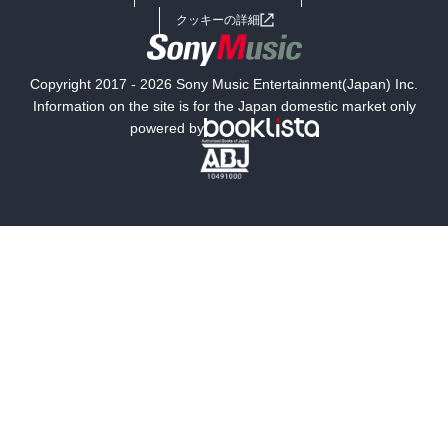
女子向けラノベ
小説
利用規約
クッキーの詳細
国内小説
海外小説
Copyright 2017 - 2026 Sony Music Entertainment(Japan) Inc.
ミステリー
SF
Information on the site is for the Japan domestic market only
powered by
歴史・時代小説
文学
雑誌
グラビア写真集
ボーイズラブ
ティーンズラブ
人文・思想・歴史
社会・政治・法律
ビジネス・経済
サイエンス・テクノロジー
コンピュータ・情報
くらし・家庭
料理・酒
ファッション・美容・ダイエット