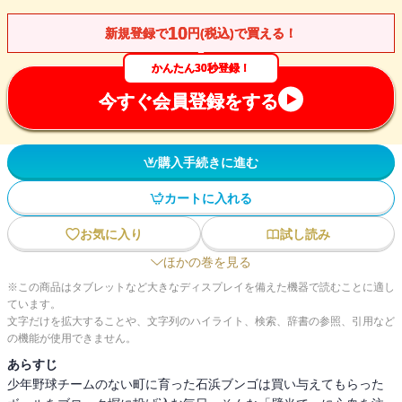
10
新規登録で
円(税込)で買える！
かんたん30秒登録！
今すぐ会員登録をする
購入手続きに進む
カートに入れる
お気に入り
試し読み
ほかの巻を見る
※この商品はタブレットなど大きなディスプレイを備えた機器で読むことに適し
ています。
文字だけを拡大することや、文字列のハイライト、検索、辞書の参照、引用など
の機能が使用できません。
あらすじ
少年野球チームのない町に育った石浜ブンゴは買い与えてもらった