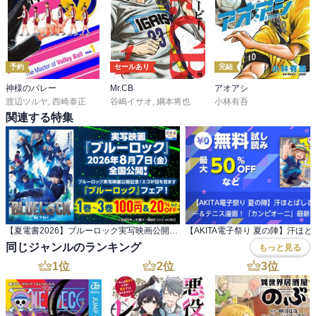
予約
セールあり
完結
神様のバレー
Mr.CB
アオアシ
渡辺ツルヤ
,
西崎泰正
谷嶋イサオ
,
綱本将也
小林有吾
関連する特集
【夏電書2026】ブルーロック実写映画公開記念！ エゴが目を覚ます『ブルーロック』フェア！
同じジャンルのランキング
もっと見る
1
位
2
位
3
位