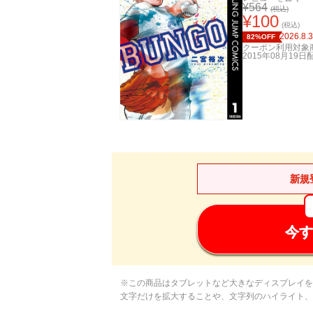
¥
564
(税込)
¥
100
(税込)
2026.8.
82%OFF
クーポン利用対象
2015年08月19日
新規
今す
※この商品はタブレットなど大きなディスプレイを
文字だけを拡大することや、文字列のハイライト、