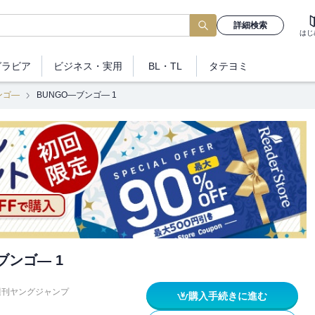
詳細検索
はじ
グラビア
ビジネス
・実用
BL・TL
タテヨミ
ンゴ―
BUNGO―ブンゴ― 1
ブンゴ― 1
週刊ヤングジャンプ
購入手続きに進む