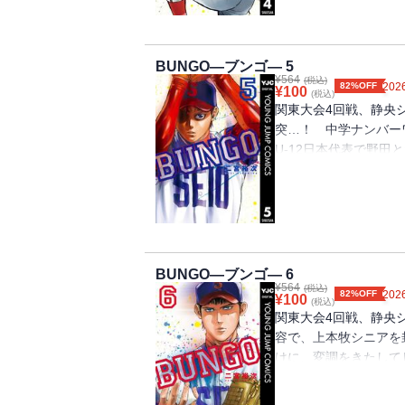
――!? 甲子園のた
の情熱が乱れ弾ける――
BUNGO―ブンゴ― 5
¥
564
(税込)
82%OFF
2026
¥
100
(税込)
関東大会4回戦、静央
突…！ 中学ナンバー
U-12日本代表で野
向かう静央のエース・
ない試合展開、勝利の
園を超える死闘、中学野
BUNGO―ブンゴ― 6
¥
564
(税込)
82%OFF
2026
¥
100
(税込)
関東大会4回戦、静央
容で、上本牧シニアを
けに、変調をきたして
ら手が出るほど欲しい
田幸雄、そして4番・