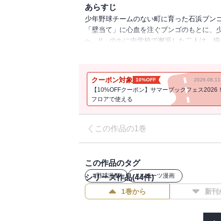
あらすじ
少年野球チームのない町に育った石浜ブン
「壁当て」に心血を注ぐブンゴのもとに、
へ…!! のちに中学校で邂逅した二人は、揃
を超える死闘、中学野球で、少年達の情熱が乱
クーポン対象
10%OFF
2026.08.
【10%OFFクーポン】サマーブックフェス2026
フロアで使える
この作品の1巻
この作品のタグ
#
野球漫画
#
スポーツ漫画
シリーズ作品(
44
件)
1巻から
新刊