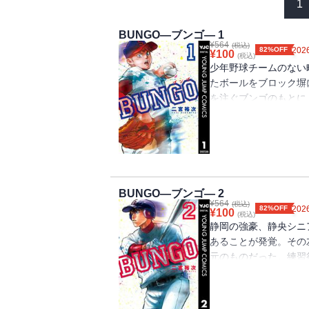
1
BUNGO―ブンゴ― 1
¥
564
(税込)
82%OFF
2026
¥
100
(税込)
少年野球チームのない
たボールをブロック塀
を注ぐブンゴのもとに
て、二人は予期せぬ対
は、揃って超強豪「静
の甲子園を超える死闘
──!!
BUNGO―ブンゴ― 2
¥
564
(税込)
82%OFF
2026
¥
100
(税込)
静岡の強豪、静央シニ
あることが発覚。その
元のものだった。練習
い、「野球」に対して
んな彼にチームメイト
を!? 甲子園のため