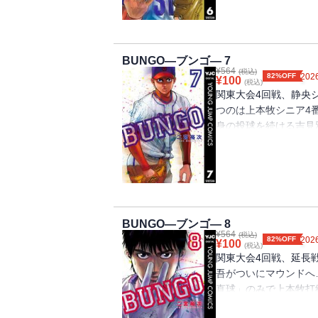
くが──!? 甲子園
年達の情熱が乱れ弾ける
BUNGO―ブンゴ― 7
¥
564
(税込)
82%OFF
2026
¥
100
(税込)
関東大会4回戦、静央
つのは上本牧シニア4
身の投球を続ける吉見
む…！ 痛恨の一撃と
なく熱投を続ける吉見
──。甲子園のための
情熱が乱れ弾ける──!!
BUNGO―ブンゴ― 8
¥
564
(税込)
82%OFF
2026
¥
100
(税込)
関東大会4回戦、延長
吾がついにマウンドへ
直球」のみで上本牧打
る圧倒的な投球を見せ