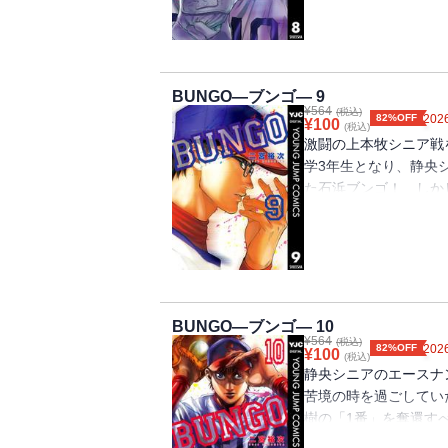
立花由喜が再びそびえ
死闘、中学野球で少年達
BUNGO―ブンゴ― 9
¥
564
(税込)
82%OFF
2026
¥
100
(税込)
激闘の上本牧シニア戦
学3年生となり、静央
た石浜ブンゴ！ しか
なライバルが誕生──!
ゴの復活、そしてエー
ための甲子園を超える
る──!!
BUNGO―ブンゴ― 10
¥
564
(税込)
82%OFF
2026
¥
100
(税込)
静央シニアのエースナ
苦境の時を過ごしてい
樹の「1番」を奪還す
浩の協力を得て、「究