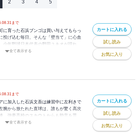
2
3
4
5
.08.31
まで
カートに入れる
町に育った石浜ブンゴは買い与えてもらっ
に投げ込む毎日。そんな「壁当て」に心血
試し読み
、少年野球日本代表の野田ユキオが現れ
決へ…!! のちに中学校で邂逅した二人
全て表示する
お気に入り
央シニア」へ入団する──!! 甲子園のため
、中学野球で、少年達の情熱が乱れ弾ける
.08.31
まで
カートに入れる
アに加入した石浜文吾は練習中に左利きで
左腕から放たれた直球は、誰もが驚く高次
試し読み
後、強豪高校のスカウトからも助言を貰
の考えを改めはじめるブンゴだったが、そ
全て表示する
お気に入り
の天才打者・野田幸雄がとんでもない行動
の甲子園を超える死闘、中学野球で、少年達