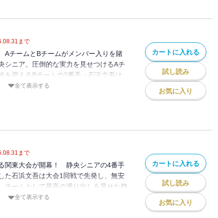
!
.08.31
まで
カートに入れる
、AチームとBチームがメンバー入りを賭
央シニア。圧倒的な実力を見せつけるAチ
試し読み
板を迎えるBチームの2番手・石浜文吾は
態で、「左腕の直球」の輝きを放てるの
全て表示する
お気に入り
の「対話」で確実に覚醒を始めたブンゴ。そ
外な展開を導いて──!? 甲子園のための
中学野球で、少年達の情熱が乱れ弾ける
.08.31
まで
カートに入れる
る関東大会が開幕！ 静央シニアの4番手
した石浜文吾は大会1回戦で先発し、無安
試し読み
 チームとして最高の滑り出しを見せた静
回大会、敗れた因縁の相手である上本牧シ
全て表示する
お気に入り
見せつけ、静央シニアに立ちはだかる