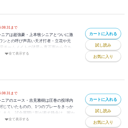
めの甲子園を超える死闘、中学野球で少年達
!!
.08.31
まで
カートに入れる
シニアは超強豪・上本牧シニアとついに激
ワンとの呼び声高い天才打者・立花や元
試し読み
田と元チームメイトの諸星へ真正面から立ち
吉見雅樹だったが──!? 一瞬も目が離せ
全て表示する
お気に入り
女神はどちらへ──。甲子園のための甲子
球で少年達の情熱が乱れ弾ける──!!
.08.31
まで
カートに入れる
シニアのエース・吉見雅樹は圧巻の投球内
封じていたものの、1つのプレーをきっか
試し読み
しまう。試合展開に影が差す静央は 喉か
先制点を奪うために 主力の神谷真琴、野
全て表示する
お気に入り
鮎川智が、相手エース・下川毅に喰らいつ