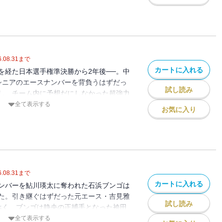
たつ…！ 甲子園のための甲子園を超える
の情熱が乱れ弾ける──!!
.08.31
まで
カートに入れる
を経た日本選手権準決勝から2年後──。中
シニアのエースナンバーを背負うはずだっ
試し読み
し、チーム内に予想だにしなかった超強力
? 2年前、圧倒的な投球を見せつけたブン
全て表示する
お気に入り
スナンバーの奪還はなるのか!? 甲子園の
死闘、中学野球で少年達の情熱が乱れ弾け
.08.31
まで
カートに入れる
ンバーを鮎川瑛太に奪われた石浜ブンゴは
た。引き継ぐはずだった元エース・吉見雅
試し読み
べく、ブンゴは静央の正捕手となった袴田
極の投球スタイル」を目指すことに。袴田
全て表示する