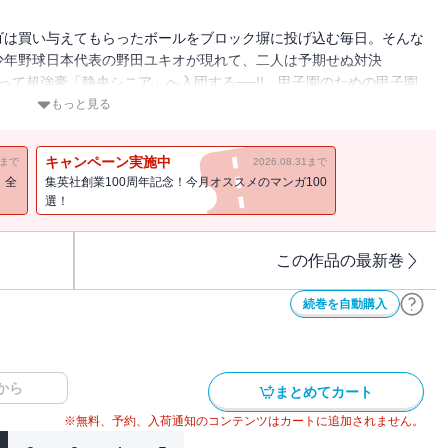
ゴは買い与えてもらったボールをブロック塀に投げ込む毎日。そんな
少年野球日本代表の野田ユキオが現れて、二人は予期せぬ対決
って超強豪「静央シニア」へ入団する──!! 甲子園のための甲子園
れ弾ける──!!
もっと見る
キャンペーン実施中
11まで
2026.08.31まで
！全
集英社創業100周年記念！今月オススメのマンガ100
選！
この作品の最新巻
続巻を自動購入
から
まとめてカート
※無料、予約、入荷通知のコンテンツはカートに追加されません。