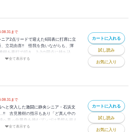
のための甲子園を超える死闘、中学野球で少
──!!
.08.31
まで
カートに入れる
シニア2点リードで迎えた6回表に打席に立
番、立花由喜!! 怪我を負いながらも、渾
試し読み
雅樹を豪打で叩き、2‐2の同点に持ち込
なった立花の本塁打にも、気落ちすること
全て表示する
お気に入り
だったが、ついに強制降板となる8回へ
甲子園を超える死闘、中学野球で少年達の
.08.31
まで
カートに入れる
戦へと突入した激闘に静央シニア・石浜文
…!! 吉見雅樹の指示もあり「ど真ん中の
試し読み
線へ真っ向勝負を挑むブンゴは予想を超え
るものの、打席に吉見から本塁打を放った
全て表示する
お気に入り