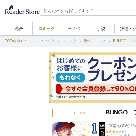
総合
コミック
ラノベ
小説
雑誌・
TOP(総合)
コミックフロア
コミック
男性コミック
BUNGO―ブ
BUNGO―
コミック
二宮裕次(著者)
/
(
6
)
レビューを書く