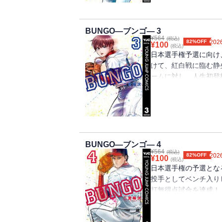
の情熱が乱れ弾ける──!
BUNGO―ブンゴ― 3
¥
564
(税込)
82%OFF
2026
¥
100
(税込)
日本選手権予選に向け
けて、紅白戦に臨む静
ームに対し、人生初登
野球経験がほぼない状
か…!? 野田幸雄と
の投球はあまりにも意
甲子園を超える死闘、
──!!
BUNGO―ブンゴ― 4
¥
564
(税込)
82%OFF
2026
¥
100
(税込)
日本選手権の予選とな
投手としてベンチ入り
打無得点試合を達成！
央シニアだったが、前
ニアが堂々たる実力を