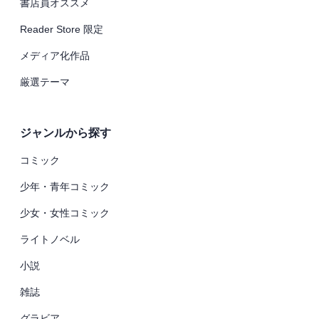
書店員オススメ
Reader Store 限定
メディア化作品
厳選テーマ
ジャンルから探す
コミック
少年・青年コミック
少女・女性コミック
ライトノベル
小説
雑誌
グラビア