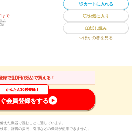
カートに入れる
31
まで
お気に入り
商品
配信
試し読み
ほかの巻を見る
10
登録で
円(税込)で買える！
かんたん30秒登録！
ぐ会員登録をする
備えた機器で読むことに適しています。
検索、辞書の参照、引用などの機能が使用できません。