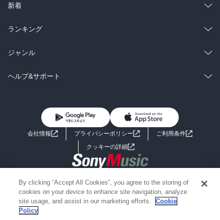
ラノベ
小説
総合
コミック
新着
雑誌・グラビア
ビジネス・実用
ラノベ
小説
総合
コミック
ランキング
BL・TL
雑誌・グラビア
ビジネス・実用
ラノベ
小説
総合
コミック
ジャンル
BL・TL
雑誌・グラビア
ビジネス・実用
ラノベ
小説
コミック
男性コミック
ヘルプ&サポート
BL・TL
雑誌・グラビア
ビジネス・実用
女性コミック
コミック誌
初めての方へ
ヘルプ
BL・TL
ライトノベル
男子向けラノベ
よくあるご質問
お問い合わせ
会社情報
プライバシーポリシー
ご利用条件
女子向けラノベ
小説
利用規約
クッキーの詳細
国内小説
海外小説
Copyright 2017 - 2026 Sony Music Entertainment(Japan) Inc.
By clicking “Accept All Cookies”, you agree to the storing of
ミステリー
SF
Information on the site is for the Japan domestic market only
cookies on your device to enhance site navigation, analyze
powered by
site usage, and assist in our marketing efforts.
Cookie
Policy
歴史・時代小説
文学