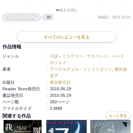
人口は約３５万人。国土は北海道と四国を足した程度の広さ。歴史
続きを読む
的にノルウェーやデンマークの支配下に置かれていたが、１９４４
ブクログレビューは
投稿日
:
2021.02.02
30
年に共和国として独立。

いいねできません
世界でも数少ない「軍隊」を持たない国の一つである。

すべてのレビューを見る
そんな小国でミステリーであるが、人間味あふれた物語で読み応え
があった。ミステリーというよりも

作品情報
　　上質な人間ドラマ

ジャンル
:
小説
-
ミステリー・サスペンス・ハード
として完成されている。

ボイルド
次は『緑衣の女』を読んでみたい。
著者
:
アーナルデュル・インドリダソン
,
柳沢由
実子
出版社
:
東京創元社
Reader Store発売日
:
2015.05.29
書誌発売日
:
2015.05.29
ページ数
:
392ページ
ファイルサイズ
:
2.8MB
関連する作品
もっと見る