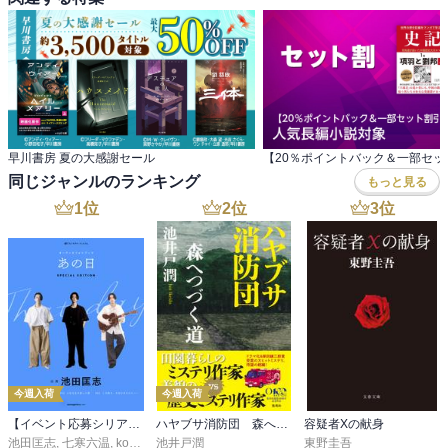
早川書房 夏の大感謝セール
同じジャンルのランキング
もっと見る
1
位
2
位
3
位
今週入荷
今週入荷
【イベント応募シリアルコード付】池田匡志出演・オーディオフォトブック「あの日」SPECIAL EDITION（音声／動画付）
ハヤブサ消防団 森へつづく道
容疑者Xの献身
池田匡志
,
七寒六温
,
konoko58
池井戸潤
,
村崎キコ
東野圭吾