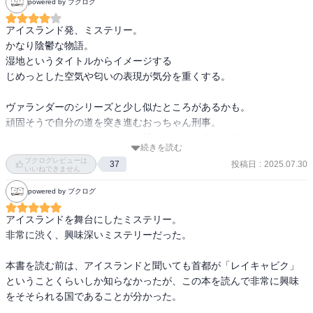
powered by ブクログ
アイスランド発、ミステリー。

かなり陰鬱な物語。

湿地というタイトルからイメージする

じめっとした空気や匂いの表現が気分を重くする。

ヴァランダーのシリーズと少し似たところがあるかも。

頑固そうで自分の道を突き進むおっちゃん刑事。

ちょっと（かなり）やんちゃな娘もいたりするところが。

続きを読む
ブクログレビューは
投稿日
:
2025.07.30
37
事件の核心に近づくほどに

いいねできません
家族のつながりを強く意識させられた。

powered by ブクログ
あとがきに書かれていたことにも納得。

アイスランドを舞台にしたミステリー。

訳者は作者に会うためアイスランドへ。

非常に渋く、興味深いミステリーだった。

人口30万人ほどのこの小さな国で起こる犯罪の

理由とは？

本書を読む前は、アイスランドと聞いても首都が「レイキャビク」
それを社会の現状や家族の関係をからめつつ描いていく手法がおも
ということくらいしか知らなかったが、この本を読んで非常に興味
しろかった。

をそそられる国であることが分かった。
