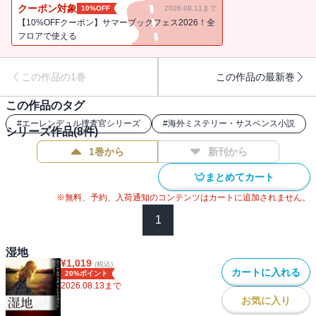
の様相を変えた。しだいに明らかになる被害者の隠された過去。そ
クーポン対象
10%OFF
2026.08.11まで
して臓腑をえぐる真相。ガラスの鍵賞2年連続受賞の前人未踏の快挙
【10%OFFクーポン】サマーブックフェス2026！全
を成し遂げ、CWAゴールドダガーを受賞した、北欧ミステリの巨人
フロアで使える
の話題作。
この作品の1巻
この作品の最新巻
この作品のタグ
#
エーレンデュル捜査官シリーズ
#
海外ミステリー・サスペンス小説
シリーズ作品(
8
件)
1巻から
新刊から
まとめてカート
※無料、予約、入荷通知のコンテンツはカートに追加されません。
1
湿地
¥
1,019
(税込)
カートに入れる
20%ポイント
2026.08.13
まで
お気に入り