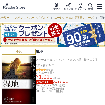
はじめて
会員登録
サインイン
検索
ステリー・サスペンス・ハードボイルド
エーレンデュル捜査官シリーズ
湿地
湿地
小説
アーナルデュル・インドリダソン(著)
,
柳沢由実子
(訳)
/
東京創元社
(
93
)
レビューを書く
¥
1,019
(税込)
2026.8.13
まで
20%ポイント
204
ポイント(
20
%還元)
クーポン利用対象商品
2015年05月29日
配信