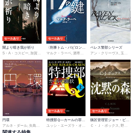
セールあり
セールあり
闇より暗き我が祈り
〈刑事トム・バビロン〉シリーズ
ペレス警部シリーズ
S・A・コスビー
,
加賀山卓朗
マルク・ラーベ
,
酒寄進一
アン・クリーヴス
,
玉木亨
セールあり
セールあり
円環
特捜部Ｑ―カールの罪状―
猟区管理官ジョー・ピケット・シリーズ
アルネ・ダール
,
矢島真理
ユッシ・エーズラ・オールスン
Ｃ・Ｊ・ボックス
,
吉田奈保子
,
野口百合子
関連する特集