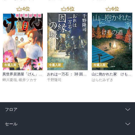
4
位
5
位
6
位
今週入荷
今週入荷
今週入荷
異世界居酒屋「げん」三杯目
おれは一万石 ： 38 因縁の賊
山に抱かれた家 けもの道
蝉川夏哉
,
碓井ツカサ
千野隆司
はらだみずき
フロア
総合
コミック
セール