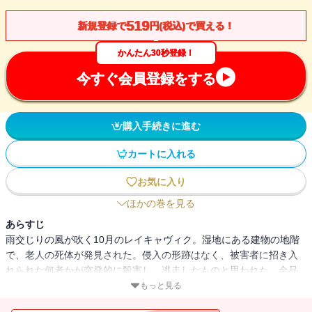
519
新規登録で
円(税込)で買える！
かんたん30秒登録！
今すぐ会員登録をする
購入手続きに進む
カートに入れる
お気に入り
ほかの巻を見る
あらすじ
雨交じりの風が吹く10月のレイキャヴィク。湿地にある建物の地階
で、老人の死体が発見された。侵入の形跡はなく、被害者に招き入
れられた何者かが突発的に殺害し、逃走したものと思われた。金品
が盗まれた形跡はない。ずさんで不器用、典型的アイスランドの殺
もっと見る
人か？ だが、現場に残された3つの単語からなるメッセージが事件