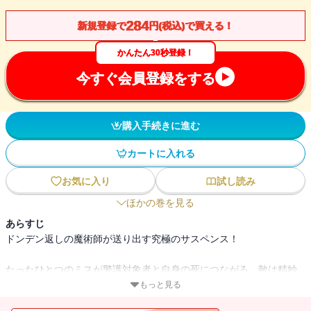
284
新規登録で
円(税込)で買える！
かんたん30秒登録！
今すぐ会員登録をする
購入手続きに進む
カートに入れる
お気に入り
試し読み
ほかの巻を見る
あらすじ
ドンデン返しの魔術師が送り出す究極のサスペンス！
たったひとつのミスが警護対象者と自身の死につながる。敵は精妙
な計画を立て、標的のスキを突く一流の戦略家だ。やつの狙いは何
もっと見る
か。次なる襲撃への備えを固めながら、コルティは事件の源泉を探