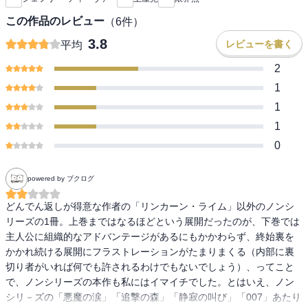
この作品のレビュー
（
6
件）
3.8
レビューを書く
平均
2
1
1
1
0
powered by ブクログ
どんでん返しが得意な作者の「リンカーン・ライム」以外のノンシ
リーズの1冊。上巻まではなるほどという展開だったのが、下巻では
主人公に組織的なアドバンテージがあるにもかかわらず、終始裏を
かかれ続ける展開にフラストレーションがたまりまくる（内部に裏
切り者がいれば何でも許されるわけでもないでしょう）、ってこと
で、ノンシリーズの本作も私にはイマイチでした。とはいえ、ノン
シリ－ズの「悪魔の涙」「追撃の森」「静寂の叫び」「007」あたり