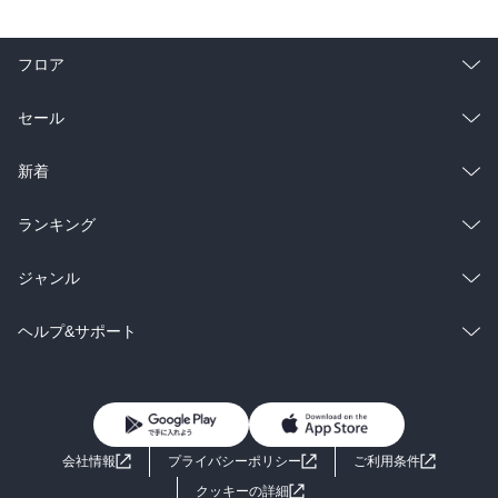
フロア
総合
コミック
セール
ラノベ
小説
総合
コミック
新着
雑誌・グラビア
ビジネス・実用
ラノベ
小説
総合
コミック
ランキング
BL・TL
雑誌・グラビア
ビジネス・実用
ラノベ
小説
総合
コミック
ジャンル
BL・TL
雑誌・グラビア
ビジネス・実用
ラノベ
小説
コミック
男性コミック
ヘルプ&サポート
BL・TL
雑誌・グラビア
ビジネス・実用
女性コミック
コミック誌
初めての方へ
ヘルプ
BL・TL
ライトノベル
男子向けラノベ
よくあるご質問
お問い合わせ
会社情報
プライバシーポリシー
ご利用条件
女子向けラノベ
小説
利用規約
クッキーの詳細