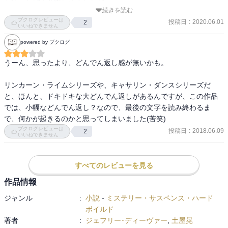
と比べれば十分楽しめましたが。

続きを読む
ところで、文庫本下巻の32ページに「私は呼ばわった」という表現
ブクログレビューは
投稿日
:
2020.06.01
2
がでてきますが、普通に「私は呼ばれた」と訳さなかったのか謎で
いいねできません
す。原文に当たりたかったのですが、面倒だったのでパスします
powered by ブクログ
が、こちらの方が気になる。
うーん、思ったより、どんでん返し感が無いかも。

リンカーン・ライムシリーズや、キャサリン・ダンスシリーズだ
と、ほんと、ドキドキな大どんでん返しがあるんですが、この作品
では、小幅などんでん返し？なので、最後の文字を読み終わるま
で、何かが起きるのかと思ってしまいました(苦笑)
ブクログレビューは
投稿日
:
2018.06.09
2
いいねできません
すべてのレビューを見る
作品情報
ジャンル
:
小説
-
ミステリー・サスペンス・ハード
ボイルド
著者
:
ジェフリー･ディーヴァー
,
土屋晃