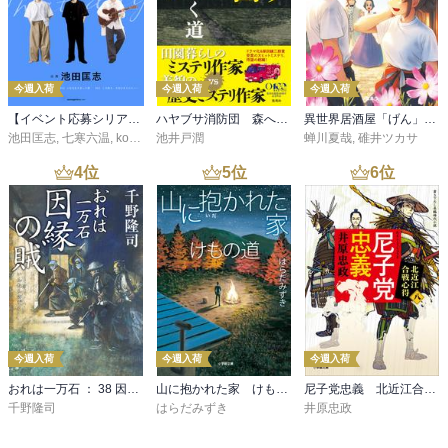
今週入荷
今週入荷
今週入荷
【イベント応募シリアルコード付】池田匡志出演・オーディオフォトブック「あの日」SPECIAL EDITION（音声／動画付）
ハヤブサ消防団 森へつづく道
異世界居酒屋「げん」三杯目
池田匡志
,
七寒六温
,
konoko58
池井戸潤
,
村崎キコ
蝉川夏哉
,
碓井ツカサ
4
位
5
位
6
位
今週入荷
今週入荷
今週入荷
おれは一万石 ： 38 因縁の賊
山に抱かれた家 けもの道
尼子党忠義 北近江合戦心得〈八〉
千野隆司
はらだみずき
井原忠政