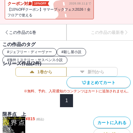
り、反撃の策を練りはじめる。これぞディーヴァーの真骨頂！ プ
クーポン対象
10%OFF
2026.08.11まで
ロVSプロのゲーム性を研ぎ澄ましたノンストップ・サスペンス。
【10%OFFクーポン】サマーブックフェス2026！全
フロアで使える
この作品の1巻
この作品の最新巻
この作品のタグ
#
ジェフリー・ディーヴァー
#
殺し屋小説
#
海外ミステリー・サスペンス小説
シリーズ作品(
2
件)
1巻から
新刊から
まとめてカート
※無料、予約、入荷通知のコンテンツはカートに追加されません。
1
限界点 上
¥
815
(税込)
カートに入れる