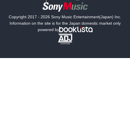
国内小説
海外小説
Copyright 2017 - 2026 Sony Music Entertainment(Japan) Inc.
ミステリー
SF
Information on the site is for the Japan domestic market only
powered by
歴史・時代小説
文学
雑誌
グラビア写真集
ボーイズラブ
ティーンズラブ
人文・思想・歴史
社会・政治・法律
ビジネス・経済
サイエンス・テクノロジー
コンピュータ・情報
くらし・家庭
料理・酒
ファッション・美容・ダイエット
ホビー&カルチャー
スポーツ・アウトドア