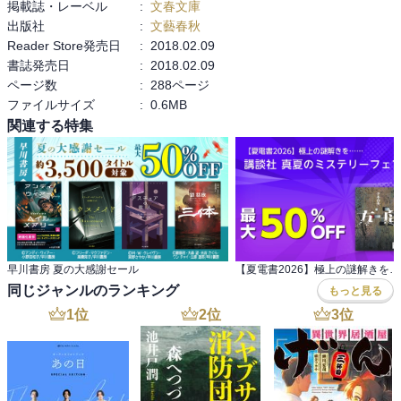
掲載誌・レーベル
:
文春文庫
出版社
:
文藝春秋
Reader Store発売日
:
2018.02.09
書誌発売日
:
2018.02.09
ページ数
:
288ページ
ファイルサイズ
:
0.6MB
関連する特集
早川書房 夏の大感謝セール
同じジャンルのランキング
もっと見る
1
位
2
位
3
位