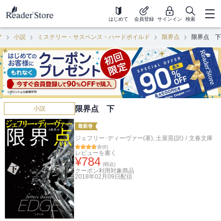
はじめて
会員登録
サインイン
検索
ア
小説
ミステリー・サスペンス・ハードボイルド
限界点
限界点 下
限界点 下
小説
最新巻
ジェフリー･ディーヴァー(著)
,
土屋晃(訳)
/
文春文庫
(
6
)
レビューを書く
¥
784
(税込)
クーポン利用対象商品
2018年02月09日
配信